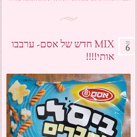
MIX חדש של אסם- ערבבו
נוב
6
אותי!!!!