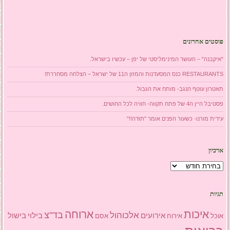
פוסטים אחרונים
"איקבנה" – העושר המינימליסטי של יפן – עכשיו בישראל.
RESTAURANTS כנס המסעדנות והמזון ה11 של ישראל – הצלחה מסחררת!
תאטרון עוטף הנגב- מותח את הגבול.
פסטיבל היין ה4 של פתח תקווה- חוויה לכל החושים.
עידית מורנו- כשעור הפנים אומר "תודה!!"
ארכיון
ארכיון
תגיות
איכות
ארוחה
בד"צ
אלכוהול
אירועים
בילוי
בישול
אוכל
אסם
אירוח