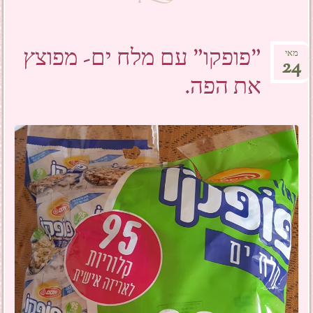
"פופקו" עם מלח ים- מפוצץ
מאי
24
את הפה.