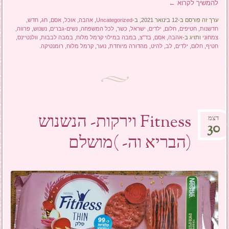
להמשיך לקרוא
←
ערך זה פורסם ב-12 בינואר 2021, ב-
Uncategorized
,
אהבה
,
אוכל
,
אסם
,
חג
,
חדש
,
חדשנות
,
חטיפים
,
חלום
,
ילדים
,
ישראל
,
כשר
,
לכל המשפחה
,
נשים-גברים
,
נשנוש
,
פרווה
,
צמחוני
ותויג ב-
אהבה
,
אסם
,
בד"צ
,
במבה במילוי קרמל מלוח
,
במבה לבבות
,
וולנטיינס
,
חטיף
,
חלום
,
ילדים
,
לב
,
להיט
,
מהדורה מיוחדת
,
נוער
,
קרמל מלוח
,
רומנטיקה
.
Fitness וירקות- הנשנוש
דצמ
30
(הבריא וה- )מושלם