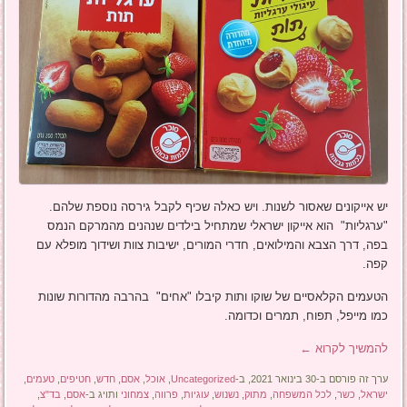
יש אייקונים שאסור לשנות. ויש כאלה שכיף לקבל גירסה נוספת שלהם.
"ערגליות" הוא אייקון ישראלי שמתחיל בילדים שנהנים מהמרקם הנמס
בפה, דרך הצבא והמילואים, חדרי המורים, ישיבות צוות ושידוך מופלא עם
קפה.
הטעמים הקלאסיים של שוקו ותות קיבלו "אחים" בהרבה מהדורות שונות
כמו מייפל, תפוח, תמרים וכדומה.
להמשיך לקרוא
←
ערך זה פורסם ב-30 בינואר 2021, ב-
Uncategorized
,
אוכל
,
אסם
,
חדש
,
חטיפים
,
טעמים
,
ישראל
,
כשר
,
לכל המשפחה
,
מתוק
,
נשנוש
,
עוגיות
,
פרווה
,
צמחוני
ותויג ב-
אסם
,
בד"צ
,