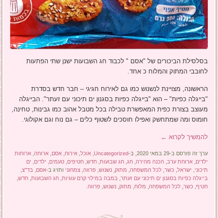
בסלסילת הביכורים של "אסם " לכבוד חג השבועות ישנן שתי הפתעות
לחובבי המתוק והמלוח כ אחד.
הראשונה, מצויינת לנשנוש כמו גם לאירוח חגיגי – חבר חדש בסדרת
"בייגלה כפיות" – הוא "בייגלה כפיות בסגנון ים תיכוני עם זעתר". הבייגלה
מעוצב בצורת כפית המאפשרת טבילה בכל מטבל אהוב כמו גבינות, טחינה,
חומוס ומה שמתחשק ואפילו חוסכים לשטוף כלים – גם נוח וגם אקולוגי.
להמשיך לקרוא
←
ערך זה פורסם ב-29 במאי 2020, ב-
Uncategorized
,
אוכל
,
אירוח
,
אסם
,
ארוחה
,
ארוחות
ילדים
,
ארוחת ערב
,
הכנה מהירה
,
חג
,
חג שבועות
,
חדש
,
חטיפים
,
טעמים
,
ילדים
,
ים
תיכוני
,
ישראל
,
כשר
,
לכל המשפחה
,
מתוק
,
נשנוש
,
פרווה
,
צמחוני
ותויג ב-
אסם
,
בד"צ
,
בייגלה כפיות בסגנון ים תיכוני עם זעתר
,
במבה במילוי קרם עוגיות
,
חג השבועות
,
חדש
,
חטיף
,
כשר
,
לכל המשפחה
,
מלוח
,
מתוק
,
נשנוש
,
פרווה
.