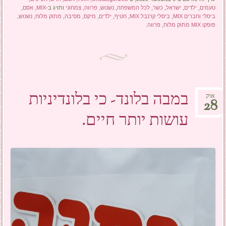
טעמים
,
ילדים
,
ישראל
,
כשר
,
לכל המשפחה
,
נשנוש
,
פרווה
,
צמחוני
ותויג ב-
MIX
,
אסם
,
ביסלי וחברים MIX
,
ביסלי קרנבל MIX
,
חטיף
,
ילדים
,
מיקס
,
מסיבה
,
מתוק מלוח
,
נשנוש
,
פופקו MIX מתוק מלוח
,
פרווה
.
במבה בלונד- כי בלונדיניות
אוק
28
עושות יותר חיים.