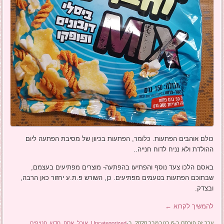
כולם אוהבים הפתעות. כלומר, הפתעות בכיוון של מסיבת הפתעה ליום
ההולדת ולא נניח לדוח חנייה..
באסם הלכו צעד נוסף והפתיעו בהפתעה- מוצרים מפתיעים בעצמם,
שבתוכם הפתעות בטעמים מפתיעים. כן, השורש פ.ת.ע יחזור כאן הרבה,
ובצדק.
להמשיך לקרוא
←
ערך זה פורסם ב-6 בנובמבר 2020, ב-
Uncategorized
,
אוכל
,
אסם
,
חדש
,
חטיפים
,