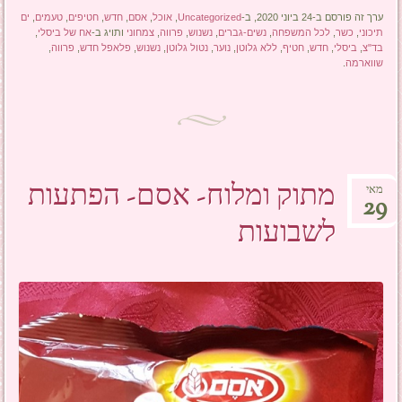
ערך זה פורסם ב-24 ביוני 2020, ב-
Uncategorized
,
אוכל
,
אסם
,
חדש
,
חטיפים
,
טעמים
,
ים
תיכוני
,
כשר
,
לכל המשפחה
,
נשים-גברים
,
נשנוש
,
פרווה
,
צמחוני
ותויג ב-
אח של ביסלי
,
בד"צ
,
ביסלי
,
חדש
,
חטיף
,
ללא גלוטן
,
נוער
,
נטול גלוטן
,
נשנוש
,
פלאפל חדש
,
פרווה
,
שווארמה
.
מתוק ומלוח- אסם- הפתעות
מאי
29
לשבועות