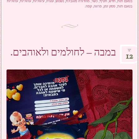
בטעם תות
,
חדש
,
חטיף
,
כשר
,
מהדורה מוגבלת
,
נשנוש
,
עוגיה
,
עיגוליות
,
ערגליות
,
ערגליות
בטעם תות
,
פסק זמן
,
פרווה
,
קפה
.
במבה – לחולמים ולאוהבים.
ינו
12