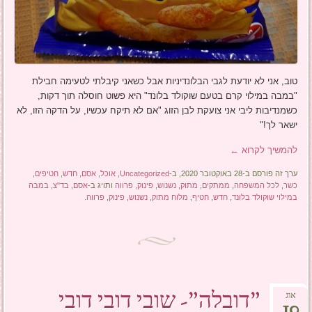
טוב, אני לא יודעת לגבי הבלונדיניות אבל כשאני קיבלתי לטעימה חבילת
"במבה במילוי קרם בטעם שוקולד בלונד" היא פשוט חוסלה תוך דקות,
כשמנדיבות ליבי אני צועקת לבן הזוג "אם לא תיקח עכשיו, על הדקה הזו, לא
ישאר לך!"
להמשיך לקרוא
←
ערך זה פורסם ב-28 באוקטובר 2020, ב-
Uncategorized
,
אוכל
,
אסם
,
חדש
,
חטיפים
,
כשר
,
לכל המשפחה
,
ממתקים
,
מתוק
,
נשנוש
,
פינוק
,
פרווה
ותויג ב-
אסם
,
בד"צ
,
במבה
במילוי שוקולד בלונד
,
חדש
,
חטיף
,
מלוח מתוק
,
נשנוש
,
פינוק
,
פרווה
.
"דובלה"- שובי דובי דובי
אוג
10