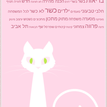
בריאות
הכנה מהירה
בשר
חדש
בשרי
חוויה
חג
חגיגה
חטיף
דגים
כשר
ילדים
טבעוני
לא כשר
חלבי
טעמים
לכל המשפחה
מתכון
מסעדה
מתוק
משפחה
מתכונים
נשנוש
עיצוב
פינוק
מוסיקה
פרווה
תל אביב
צמחוני
שף
קינוחים
שופרסל
פיצה
קינוח
תבואות