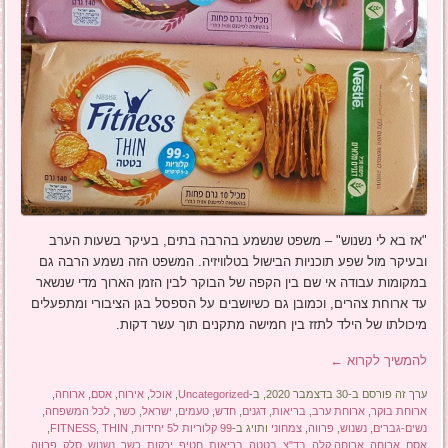
"אז בא לי נשנוש" – משפט שנשמע בהרבה בתים, בעיקר בשעות הערב
ובעיקר מול שפע תוכניות הבישול בטלוויזיה. המשפט הזה נשמע הרבה גם
במקומות עבודה אי שם בין הקפה של הבוקר לבין הזמן הארוך מדי שנשאר
עד ארוחת צהרים, וכמובן גם כשיושבים על הספסל בגן הציבורי ומתפעלים
מיכולתו של הילד לתזז בין חמישה מתקנים תוך עשר דקות.
להמשיך לקרוא
←
ערך זה פורסם ב-30 בדצמבר 2020, ב-
Uncategorized
,
אוכל
,
אירוח
,
אסם
,
ארוחה
,
ארוחת בוקר
,
ארוחת ערב
,
בריאות
,
דגנים
,
חדש
,
טעמים
,
ישראל
,
כשר
,
לכל המשפחה
,
נשים-גברים
,
נשנוש
,
פרווה
,
צמחוני
ותויג ב-
99 קלוריות ל5 יחידות
,
THIN
,
FITNESS
,
אסם
,
ארוחה
,
ארוחה קלה
,
בד"צ
,
בטטה
,
בריאות
,
חטיף
,
ירקות
,
כשר
,
נשנוש
,
סלק
,
פרווה
.