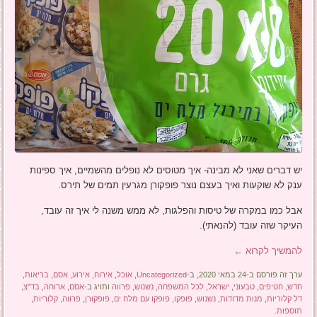
יש דברים שאני לא מבינה- איך מטוסים לא נופלים מהשמיים, איך ספינות
ענק לא שוקעות ואיך בעצם נוצר פופקורן מגרעין תמים של תירס.
אבל כמו במקרה של טיסות והפלגות, לא ממש משנה לי איך זה עובד,
העיקר שזה עובד (להנאתי).
להמשיך לקרוא
←
ערך זה פורסם ב-24 במאי 2020, ב-
Uncategorized
,
אוכל
,
אירוח
,
אירוע
,
אסם
,
בריאות
,
חדש
,
חטיפים
,
טבעוני
,
ישראל
,
לכל המשפחה
,
נשנוש
,
פרווה
ותויג ב-
אסם
,
ארוחה
,
בד"צ
,
דל קלוריות
,
מנות מדודות
,
נשנוש
,
פופקו
,
פופקו עם מלח ים
,
פופקורן
,
פרווה
,
קלוריות
,
תוספות
.