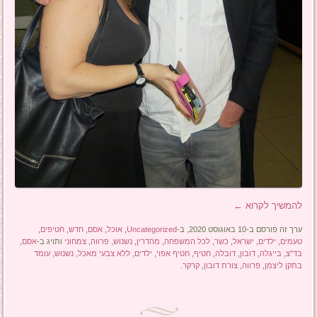
להמשיך לקרוא
←
ערך זה פורסם ב-10 באוגוסט 2020, ב-
Uncategorized
,
אוכל
,
אסם
,
חדש
,
חטיפים
,
טעמים
,
ילדים
,
ישראל
,
כשר
,
לכל המשפחה
,
מהדרין
,
נשנוש
,
פרווה
,
צמחוני
ותויג ב-
אסם
,
בד"צ
,
בייגלה
,
דובון
,
דובלה
,
חטיף
,
חטיף אפוי
,
ילדים
,
ללא צבעי מאכל
,
נשנוש
,
עומד
בתקן ליצמן
,
פרווה
,
צורת דובון
,
קרקר
.