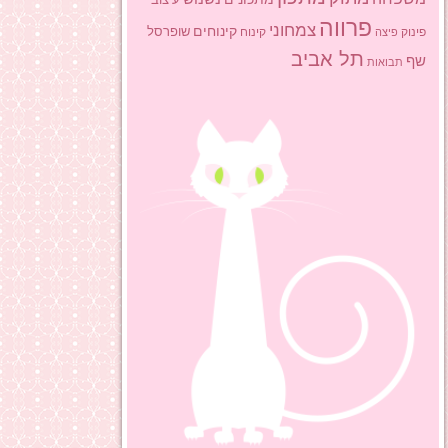
פרווה
צמחוני
קינוחים
שופרסל
פינוק
פיצה
קינוח
תל אביב
שף
תבואות