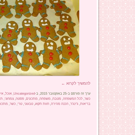
להמשיך לקרוא
←
ערך זה פורסם ב-25 באוקטובר 2015, ב-
Uncategorized
,
אוכל
,
איט
כשר
,
לכל המשפחה
,
מטבח
,
משפחה
,
מתכונים
,
פסטה
,
צמחוני
,
תב
בריאות
,
ג'ינג'ר
,
הכנה מהירה
,
חוות תקוע
,
טבעוני
,
טרי
,
כשר
,
מתכונ