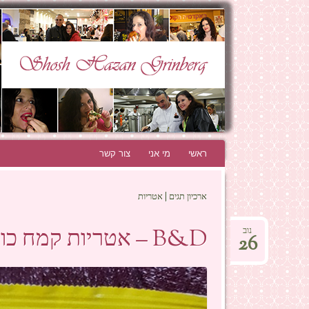
N GRINBERG
THE BEST BLOG EVER!
ראשי
לדלג לתוכן
מי אני
צור קשר
ארכיון תגים | אטריות
B&D – אטריות קמח כוסמין, לטעם ולבריאות.
נוב
26