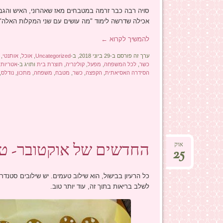
סויה רבה כבר זרמה במטבחים מאז שאהרוני, האיש והגבו
אכילה שדרשה לימוד "מה עושים עם שני המקלות האלה"
להמשיך לקרוא
←
ערך זה פורסם ב-29 ביוני 2018, ב-
Uncategorized
,
אוכל
,
אותנטי
,
כשר
,
לכל המשפחה
,
מפעל
,
קולינריה
,
תוצרת בית
ותויג ב-
אטריות
,
הסידרה האסיאתית
,
הקפצה
,
כשר
,
מטבח
,
משפחה
,
מתכון
,
נודלס
,
החדשים של אוקטובר- ט
אוק
25
כל הרעיון בבישול, הוא שילוב טעמים. יש שילובים סטנדר
לשלב בריאות בתוך זה, עוד יותר טוב.