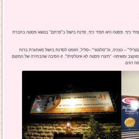
 תמיד כיף. פסטה היא תמיד כיף, סדנת בישול ב"פרתם" בנושא פסטה בחברת
צ'ילי" – כונכיה, וה"סלנטני" –סליל, הוזמנו לסדנת בישול מאתגרת ברוח
זמן מוקצב ומשימה- "תיצרו פסטה לא איטלקית!". זו הסיבה שהבחירה של המקום
ה דגים.