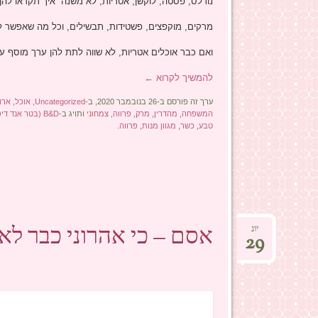
נודלס, פסטה, לוקשן, אטריות, לא משנה איך תקראו להן
מרקים, מוקפצים, פשטידות, תבשילים, וכל מה שאפשר ל
ואם כבר אוכלים אטריות, לא שווה לתת להן ערך מוסף ע
להמשיך לקרוא
←
ערך זה פורסם ב-26 בנובמבר 2020, ב-
Uncategorized
,
אוכל
,
ארו
המשפחה
,
מהדרין
,
מרק
,
פרווה
,
צמחוני
ותויג ב-
B&D (בטר אנד דיפנרנט)
טבע
,
כשר
,
מגוון מנות
,
פרווה
.
אסם – כי אהרוני כבר לא 
יונ
29