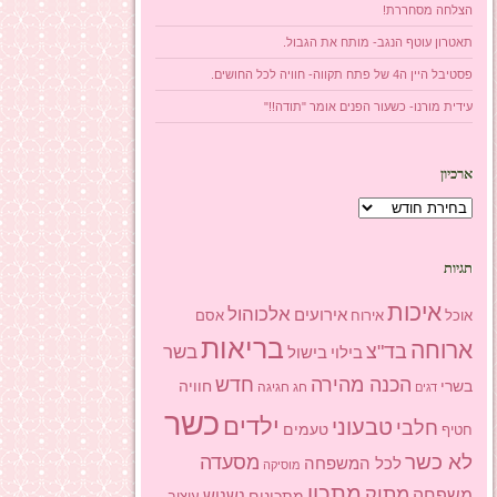
הצלחה מסחררת!
תאטרון עוטף הנגב- מותח את הגבול.
פסטיבל היין ה4 של פתח תקווה- חוויה לכל החושים.
עידית מורנו- כשעור הפנים אומר "תודה!!"
ארכיון
ארכיון
תגיות
איכות
אלכוהול
אירועים
אוכל
אסם
אירוח
בריאות
ארוחה
בד"צ
בשר
בילוי
בישול
הכנה מהירה
חדש
בשרי
חוויה
חג
חגיגה
דגים
כשר
ילדים
טבעוני
חלבי
טעמים
חטיף
לא כשר
מסעדה
לכל המשפחה
מוסיקה
מתכון
מתוק
משפחה
מתכונים
נשנוש
עיצוב