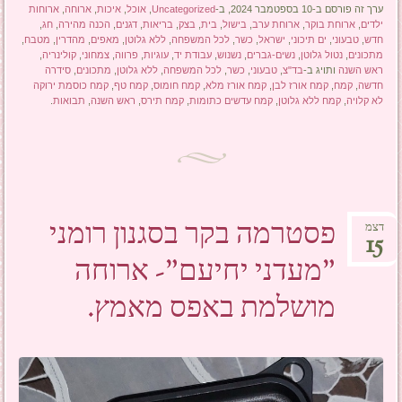
ערך זה פורסם ב-10 בספטמבר 2024, ב-
Uncategorized
,
אוכל
,
איכות
,
ארוחה
,
ארוחות
ילדים
,
ארוחת בוקר
,
ארוחת ערב
,
בישול
,
בית
,
בצק
,
בריאות
,
דגנים
,
הכנה מהירה
,
חג
,
חדש
,
טבעוני
,
ים תיכוני
,
ישראל
,
כשר
,
לכל המשפחה
,
ללא גלוטן
,
מאפים
,
מהדרין
,
מטבח
,
מתכונים
,
נטול גלוטן
,
נשים-גברים
,
נשנוש
,
עבודת יד
,
עוגיות
,
פרווה
,
צמחוני
,
קולינריה
,
ראש השנה
ותויג ב-
בד"צ
,
טבעוני
,
כשר
,
לכל המשפחה
,
ללא גלוטן
,
מתכונים
,
סידרה
חדשה
,
קמח
,
קמח אורז לבן
,
קמח אורז מלא
,
קמח חומוס
,
קמח טף
,
קמח כוסמת ירוקה
לא קלויה
,
קמח ללא גלוטן
,
קמח עדשים כתומות
,
קמח תירס
,
ראש השנה
,
תבואות
.
פסטרמה בקר בסגנון רומני
דצמ
15
"מעדני יחיעם"- ארוחה
מושלמת באפס מאמץ.