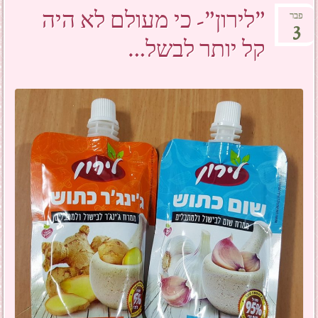
"לירון"- כי מעולם לא היה
פבר
3
קל יותר לבשל…