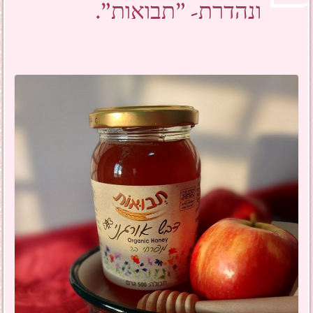
ונהדרת- "תבואות".