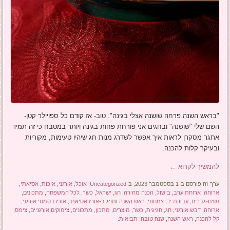
"בראש השנה פרחה שושנה אצלי בגינה". טוב- אז קודם כל ספויילר קטן-
השם שלי "שושנה" ובחגים אני פורחת פחות בגינה ויותר במטבח כי זה תמיד
אתגר מסקרן לראות איך אפשר לשדרג מנות חג שיהיו טעימות, מקוריות
ובעיקר קלות להכנה.
להמשיך לקרוא
←
ערך זה פורסם ב-1 בספטמבר 2023, ב-
Uncategorized
,
אוכל
,
אורגני
,
איכות
,
אסיאתי
,
ארוחה
,
ארוחת ערב
,
בישול
,
הכנה מהירה
,
חג
,
ישראל
,
כשר
,
לכל המשפחה
,
מתכונים
,
נשים-גברים
,
עבודת יד
,
צמחוני
,
ראש השנה
ותויג ב-
אורז אסיאתי
,
אורז בסמטי אורגני
,
ארוחה
,
דבש אורגני
,
חג
,
חגיגית
,
כשר
,
מוצרים
,
מתכון
,
מתכונים
,
צימוקים אורגניים
,
צימס
,
קל להכנה
,
ראש השנה
,
שנה טובה
,
תבואות
.