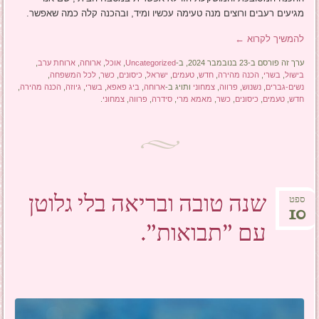
מגיעים רעבים ורוצים מנה טעימה עכשיו ומיד, ובהכנה קלה כמה שאפשר.
להמשיך לקרוא
←
ערך זה פורסם ב-23 בנובמבר 2024, ב-
Uncategorized
,
אוכל
,
ארוחה
,
ארוחת ערב
,
בישול
,
בשרי
,
הכנה מהירה
,
חדש
,
טעמים
,
ישראל
,
כיסונים
,
כשר
,
לכל המשפחה
,
נשים-גברים
,
נשנוש
,
פרווה
,
צמחוני
ותויג ב-
ארוחה
,
ביג פאפא
,
בשרי
,
גיוזה
,
הכנה מהירה
,
חדש
,
טעמים
,
כיסונים
,
כשר
,
מאמא מרי
,
סידרה
,
פרווה
,
צמחוני
.
שנה טובה ובריאה בלי גלוטן
ספט
10
עם "תבואות".