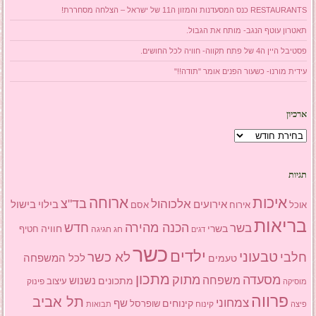
RESTAURANTS כנס המסעדנות והמזון ה11 של ישראל – הצלחה מסחררת!
תאטרון עוטף הנגב- מותח את הגבול.
פסטיבל היין ה4 של פתח תקווה- חוויה לכל החושים.
עידית מורנו- כשעור הפנים אומר "תודה!!"
ארכיון
ארכיון
תגיות
איכות
ארוחה
בד"צ
אלכוהול
אירועים
בילוי
בישול
אוכל
אסם
אירוח
בריאות
הכנה מהירה
בשר
חדש
בשרי
חוויה
חג
חגיגה
חטיף
דגים
כשר
ילדים
טבעוני
לא כשר
חלבי
טעמים
לכל המשפחה
מתכון
מסעדה
מתוק
משפחה
מתכונים
נשנוש
עיצוב
פינוק
מוסיקה
פרווה
תל אביב
צמחוני
שף
קינוחים
שופרסל
פיצה
קינוח
תבואות