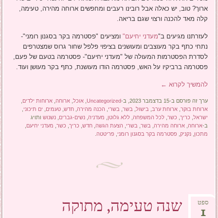
ארוך? טוב, יש כאלה אבל רובינו רעבים ומחפשים ארוחה מהירה, טעימה,
קלה מאד להכנה ורצוי שגם בריאה.
לעזרתנו מגיעים ב"
מעדני יחיעם"
ומציעים "פסטרמה בקר בסגנון רומני"-
נתחי כתף בקר מעוצבים ומעושנים בציפוי פלפל שחור גרוס שמצטרפים
לסדרת הפסטרמות המעולה של "מעדני יחיעם"- פסטרמה בטעם של פעם,
פסטרמה ברביקיו על האש, פסטרמה הודו מעושנת, כתף בקר מעושן ועוד.
להמשיך לקרוא
←
ערך זה פורסם ב-15 בדצמבר 2023, ב-
Uncategorized
,
אוכל
,
ארוחה
,
ארוחות ילדים
,
ארוחת בוקר
,
ארוחת ערב
,
בישול
,
בשר
,
בשרי
,
הכנה מהירה
,
חדש
,
טעמים
,
ים תיכוני
,
ישראל
,
כריך
,
כשר
,
לכל המשפחה
,
ללא גלוטן
,
מעדניה
,
נשים-גברים
,
נשנוש
ותויג
ב-
ארוחה
,
ארוחה מהירה
,
בשר
,
בשרי
,
הצעת הגשה
,
חדש
,
כריך
,
כשר
,
מעדני יחיעם
,
מתכון
,
נקניק
,
פסטרמה בקר בסגנון רומני
,
פריטטה
.
שנה טעימה, מתוקה
ספט
1