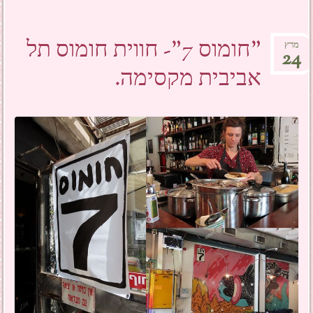
"חומוס 7"- חווית חומוס תל
מרץ
24
אביבית מקסימה.