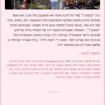
בית "לבונטין 7" (שדי קל להבין איפה הוא ממוקם) בתל אביב הוא מוסד
מוסיקלי וותיק המקדם מוסיקה ומוסיקאים מכל הסגנונות- ג'אז, פאנק, אינדי
פופ ורוק ועוד, ועכשיו מקבל תוספת טעם תרתי משמע- כשבמקום נפתח
"חומוס 7" – חומוסיה משובחת מעשה ידיה של השפית ג'וליה אורלנקו
שהגיעה היישר ממונפלייה בצרפת, דרך עבודה במיטב המסעדות התל
אביביות כמו קוצ'ינה תמר, מנטה ריי ו"קפה דליה", ובית השגריר הצרפתי בו
שלושה שגרירים נהנו ממעשה ידיה.
להמשיך לקרוא
←
ערך זה פורסם ב-24 במרץ 2023, ב-
Uncategorized
,
אוכל
,
אוכל רחוב
,
איכות
,
ארוחה
,
ארוחת בוקר
,
בישול
,
חדש
,
חומוס
,
טבעוני
,
ים תיכוני
,
ירקות
,
ישראל
,
כשר
,
לכל המשפחה
,
מסעדה
,
נשים-גברים
,
נשנוש
,
פרווה
,
צמחוני
,
שף
,
תל אביב
ותויג ב-
ארוחה
,
ג'וליה
,
גזוז
,
חומוס 7
,
חומוס טרי
,
טבעוני
,
כשר ללא תעודה
,
לבונטין 7
,
מחירים נוחים
,
מרק
,
משביע
,
סלטים
,
עבודת יד
,
צהרים
,
קינוח
,
תל אביב
.