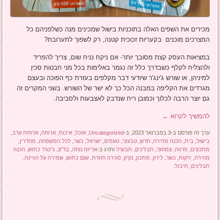
מכירים את השפים האלה בתוכניות בישול שמכינים מנה כשלפניהם כל
המצרכים מוכנים בקעריות זכוכית קטנה, רק לשפוך לתערובת?
במציאות העסק קצת מסובך יותר- אם ניקח נניח שום, צריך להפריד
ולהצליח לקלף כשבדרך כלל זה נגמר באלימות בכל מני חבטות סכין
למיניהן, או שורש ג'ינג'ר שיודעי דבר מקלפים בעזרת כף הפוכה ובעצם
מגרדים את הקליפה במבנה הכל כך לא ישר של השורש. בשני המקרים זה
גם יוצר הרבה לכלוך וכמובן ריח שנדבק לאצבעות ולסביבה.
להמשיך לקרוא
←
ערך זה פורסם ב-3 בפברואר 2023, ב-
Uncategorized
,
אוכל
,
איכות
,
ארוחה
,
ארוחת ערב
,
בישול
,
בית
,
הכנה מהירה
,
חדש
,
טבעוני
,
טעמים
,
ישראל
,
כשר
,
לכל המשפחה
,
מהדרין
,
מתכונים
,
פרווה
,
צמחוני
,
תבלינים
,
תבשיל
ותויג ב-
אריזה נוחה
,
בד"צ
,
ג'ינג'ר כתוש
,
הכנה
מהירה
,
ירקות
,
כשר
,
לירון
,
מתכון
,
נקיון
,
סגירה חוזרת
,
שום כתוש
,
שמירה על הגיינה
,
תבלינים
,
תיבול
.