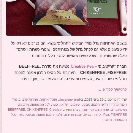
בשנים האחרונות גדל מאד הביקוש לתחליפי בשר- והם נצרכים לא רק על
ידי טבעוניים אלא גם לקהל גדול של מפחיתנים, שומרי כשרות ו"סתם"
כאלה שמעוניינים באוכל טעים שאפשר להכין בקלות ובנוחות.
חברת "קרייטיב פי –
Creative Pea
מציעה את סדרת
BEEFFREE,
CHIKENFREE ,FISHFREE
–
תערובת על בסיס חלבון אפונה להכנת
תחליפי בשר בריאים, טעימים ומהירי הכנה בטעמי בשר, עוף ודגים.
להמשיך לקרוא
←
ערך זה פורסם ב-13 ביוני 2023, ב-
Uncategorized
,
אוכל
,
ארוחה
,
ארוחת ערב
,
בישול
,
הכנה מהירה
,
חדש
,
חלבון
,
טבעוני
,
טעמים
,
ישראל
,
כשר
,
לכל המשפחה
,
מתכונים
,
נשים-גברים
,
פרווה
,
צמחוני
,
תוצרת בית
ותויג ב-
Creative
,
CHIKENFREE
,
BEEFFREE
FISHFREE
,
Pea
,
ארוחה
,
בריא
,
הכנה מהירה
,
חלבון
,
חלבון אפונה
,
טבעוני
,
כשר
,
לכל
המשפחה
,
מתכון
.