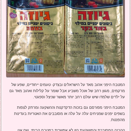
המטבח היפני אהוב מאד על הישראלים ובצדק- טעמים ייחודיים, שפע של
מרקמים, מגוון רחב של אוכל משביע אבל שומר על קלילות ואהוב מאד גם
על ילדים שלמדו שיש עולם רחב יותר מאשר שניצל וספגטי.
המטבח היפני מפורסם גם בזכות הדקדקנות וההשקעה ומרתק לצפות
בשפים יפנים שמניחים עלה על עלה או מסובבים את האטריות בעדינות
מהפנטת.
ההכנה המסובכת והמושקעת הזו לא אפשרית במטבח הביתי, שם אנו