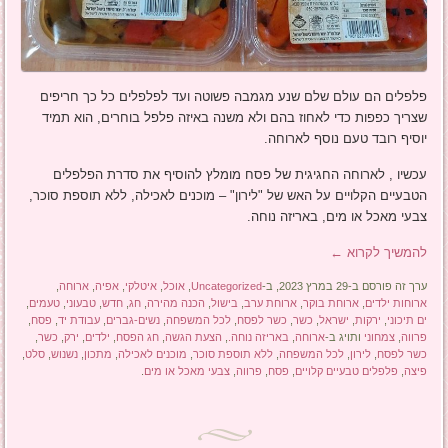
פלפלים הם עולם שלם שנע מגמבה פשוטה ועד לפלפלים כל כך חריפים
שצריך כפפות כדי לאחוז בהם ולא משנה באיזה פלפל בוחרים, הוא תמיד
יוסיף רובד טעם נוסף לארוחה.
עכשיו , לארוחה החגיגית של פסח מומלץ להוסיף את סדרת הפלפלים
הטבעיים הקלויים על האש של "לירון" – מוכנים לאכילה, ללא תוספת סוכר,
צבעי מאכל או מים, באריזה נוחה.
להמשיך לקרוא
←
ערך זה פורסם ב-29 במרץ 2023, ב-
Uncategorized
,
אוכל
,
איטלקי
,
אפיה
,
ארוחה
,
ארוחות ילדים
,
ארוחת בוקר
,
ארוחת ערב
,
בישול
,
הכנה מהירה
,
חג
,
חדש
,
טבעוני
,
טעמים
,
ים תיכוני
,
ירקות
,
ישראל
,
כשר
,
כשר לפסח
,
לכל המשפחה
,
נשים-גברים
,
עבודת יד
,
פסח
,
פרווה
,
צמחוני
ותויג ב-
ארוחה
,
באריזה נוחה.
,
הצעת הגשה
,
חג הפסח
,
ילדים
,
ירק
,
כשר
,
כשר לפסח
,
לירון
,
לכל המשפחה
,
ללא תוספת סוכר
,
מוכנים לאכילה
,
מתכון
,
נשנוש
,
סלט
,
פיצה
,
פלפלים טבעיים קלויים
,
פסח
,
פרווה
,
צבעי מאכל או מים
.