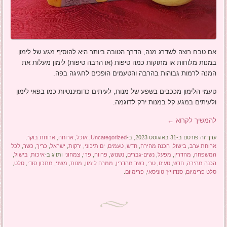
אם טבח רוצה לשדרג מנה, הדרך הטובה ביותר היא להוסיף מגע של לימון.
במנות מלוחות או מתוקות כמה טיפות (או הרבה טיפות) לימון מעלות את
המנה לרמות גבוהות בהרבה והטעמים הופכים לחגיגה בפה.
טעמי הלימון מככבים בשפע של מנות, לעיתים כדומיננטיות כמו בפאי לימון
ולעיתים במגע קל במנות ירק לדוגמה.
להמשיך לקרוא
←
ערך זה פורסם ב-31 באוגוסט 2023, ב-
Uncategorized
,
אוכל
,
ארוחה
,
ארוחת בוקר
,
ארוחת ערב
,
בישול
,
הכנה מהירה
,
חדש
,
טעמים
,
ים תיכוני
,
ירקות
,
ישראל
,
כריך
,
כשר
,
לכל
המשפחה
,
מהדרין
,
מפעל
,
נשים-גברים
,
נשנוש
,
פרווה
,
פרי
,
צמחוני
ותויג ב-
איכות
,
בישול
,
הכנה מהירה
,
חדש
,
טעים
,
טרי
,
כשר מהדרין
,
ממרח לימון
,
מנות
,
משני
,
מתכון סודי
,
סלט
,
סלט פרימיום
,
סנדוויץ' טוניסאי
,
פרימיום
.