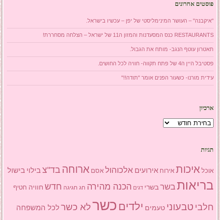
פוסטים אחרונים
"איקבנה" – העושר המינימליסטי של יפן – עכשיו בישראל.
RESTAURANTS כנס המסעדנות והמזון ה11 של ישראל – הצלחה מסחררת!
תאטרון עוטף הנגב- מותח את הגבול.
פסטיבל היין ה4 של פתח תקווה- חוויה לכל החושים.
עידית מורנו- כשעור הפנים אומר "תודה!!"
ארכיון
ארכיון
תגיות
איכות
ארוחה
בד"צ
אלכוהול
אירועים
בילוי
בישול
אוכל
אסם
אירוח
בריאות
הכנה מהירה
בשר
חדש
בשרי
חוויה
חג
חגיגה
חטיף
דגים
כשר
ילדים
טבעוני
לא כשר
חלבי
טעמים
לכל המשפחה