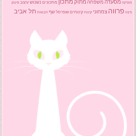
מתכון
מסעדה
מתוק
משפחה
מתכונים
נשנוש
עיצוב
פינוק
מוסיקה
פרווה
תל אביב
צמחוני
שף
קינוחים
שופרסל
פיצה
קינוח
תבואות