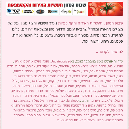
שבוע המזון , תעשייות האירוח והקמעונאות
נערך השבוע והציג מגוון ענק של
מציגים מהארץ ומחו"ל שהביאו עימם חידושי מזון ומשקאות ייחודים, כלים
להגשה, הכנה ומיתוג, מכשירי ואביזרי מטבח, ג'דג'טים, כלי הגשה ואירוח,
פטנטים, ריהוט וריצוף ועוד.
להמשיך לקרוא
←
ערך זה פורסם ב-25 בנובמבר 2022, ב-
Uncategorized
,
אוכל
,
אולם אירועים
,
אורגני
,
אורז
,
איכות
,
אירוח
,
אירוע
,
אירוע חברתי
,
אסיאתי
,
אפיה
,
אקולוגיה
,
ארוחה
,
ארוחות ילדים
,
ארוחת בוקר
,
ארוחת ערב
,
בילוי
,
בישול
,
בית
,
בית קפה
,
בר
,
ברביקיו
,
ברזיל
,
בריאות
,
בשר
,
בשרי
,
גבינה
,
גורמה
,
גריל
,
דגנים
,
דוכן
,
הכנה מהירה
,
חד פעמי
,
חדש
,
חדשנות
,
חלבי
,
טבעוני
,
טכנולוגיה
,
טעמים
,
יוגורט
,
ים תיכוני
,
ירקות
,
ישראל
,
כשר
,
לא כשר
,
לכל
המשפחה
,
מאפים
,
מטבח
,
ממתקים
,
מסיבה
,
מסעדה
,
מפעל
,
משפחה
,
משקה
,
מתוק
,
נשים-גברים
,
נשנוש
,
עבודת יד
,
עוגות
,
עוגיות
,
עולמי
,
פטריות
,
פרווה
,
צמחוני
,
קולינריה
,
קייטרינג
,
קינוחים
,
קפה
,
רהיטים
,
רוטב
,
תבלינים
,
תבשיל
,
תוצרת בית
,
תורכיה
,
תזונה
,
תיבול
,
תל אביב
,
תערוכה
ותויג ב-
israfood
,
אביזרים
,
אירוח
,
אל נחלה
,
בינלאומי
,
ברון
אוקי
,
ברזיל
,
בריאות
,
גלאון ציוד למטבח מוסדי
,
גני התערוכה
,
גרופר
,
הכנה מהירה
,
וואן
רובוטיקס
,
חיים כהן
,
טרס פזוס
,
כנס
,
לטביה
,
מובנפיק
,
מוצרי חלב
,
מיכשור
,
מלונאות
,
מתוקים
,
סטון מיל
,
סיימן
,
קפה
,
רותי ברודו
,
שייק אנד גו
,
שפים
,
תחום המזון
,
תערוכה
,
תערוכת שבוע המזון
,
תעשיות האירוח והקמעונאות
.