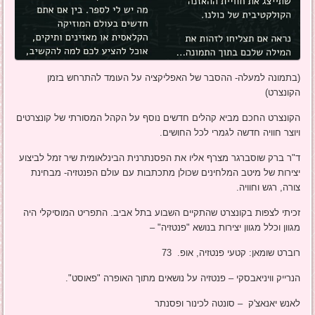
(בתמונה למעלה- ההסבר של האפליקציה על העומד להתרחש בזמן
הקונצרט)
הקונצרט החכם מביא קהלים חדשים נוסף על הקהל המסורתי של קונצרטים
ויוצר חוויה חדשה לגמרי לכל החושים.
ד"ר ברק שוסברגר מצרף אליו את הפסנתרנית הבינלאומית שיר זמל לביצוע
יצירות של מיטב המלחינים שכולן מתכתבות עם עולם הפנטזיה- מבחינת
צורה, רגש וחוויה.
זכיתי לצפות בקונצרט שהתקיים השבוע בתל אביב. התפריט המוסיקלי היה
מגוון וכלל מגוון יצירות בנושא "פנטזיה" –
רוברט שומאן: קטעי פנטזיה, אופ. 73
הנרייק וויניאבסקי – פנטזיה על נושאים מתוך האופרה "פאוסט".
לאנש יאנאצ'ק – סונטה לכינור ופסנתר