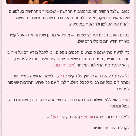
כמובן שלצד החוויה האינטרקטיבית החדשה – שכאמור מתרחשת בטלפונים
של המאזינים בשקט, אפשר להנות מהקונצרט בצורה המסורתית, פשוט
להניח את הטלפון ולהישטף במוסיקה.
בסיום הערב הכרנו את ישי שאער – מוסיקאי מחונן שפיתח את האפליקציה
בעזרת הידע המוסיקלי הרב שלו.
כדי לדעת מתי ישנם קונצרטים חכמים נוספים, וכן לקבל מידע רב על אירועי
תרבות ייחודיים, פנינים נסתרות שלא תמיד יודעים עליהן, וחבל לפספס,
כדאי להכיר את הניוזלטר המיוחד "
אוצר תרבות"
.
כל שצריך לעשות הוא ללחוץ על הקישור
הזה
, , לאשר הרשמה במייל חוזר
ומתחילים בכל יום רביעי לקבל ניוזלטר למייל עם כל אירועי התרבות שאסור
לפספס.
המגזין הוא ללא תשלום ויש בו גם חידון שבועי נושא פרסים, כך שהרווח הוא
כפול ומכופל.
ל"אוצר תרבות" יש גם
ווטסאפ
(הנה הקישור
כאן
) –
לקבלת הטבות ייחודיות.