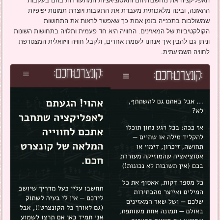
האפליקציה את מחשבותיהם והאסוציאציות המתעוררות בהם בעקבות
ההאזנה, ובינה מלאכותית מעבדת את התגובות ויוצרת תמונות יפיפיות
שמשולבות בתכנייה בזמן אמת כך שאפשר לראות את התחושות
הקולקטיביות של המאזינים. החוויה היא חד פעמית ותלויה בתחושות השונות
וניתן גם להבין איך אנחנו לעומת אחרים, ולקבל חוויה וויזואלית המצטרפת
לחוויה השמיעתית.