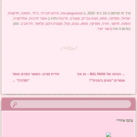
ערך זה פורסם ב-10 ביוני 2025, ב-
Uncategorized
,
אירוע חברתי
,
בילוי
,
הופעה
,
חדשנות
,
ישראל
,
מוסיקה
,
מופע
,
נשים-גברים
,
קונצרט
,
תרבות
ותויג ב-
אוצר תרבות
,
אפליקציה
,
הופעה
,
חדשני
,
חוויה
,
מוסיקה
,
מופע
,
נגנים
,
קהל
,
קונצרט חכם
,
קלאסי
,
תל אביב
. סמן
בסימניה את
קישור ישיר
.
ניווט בפוסטים
→
הגיוזה של BIG PAPA – או איך
עידית מורנו- כשעור הפנים אומר
אומרים "טעים ביפנית"?
"תודה!!"
←
עקבו אחריי