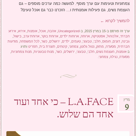
צמחוניות וטעימות עם ערך מוסף. למעשה כמה ערכים מוספים – גם
העצמת נשים, גם פעילות אומנותית ו… הזכרנו כבר גם אוכל טעים?
להמשיך לקרוא
←
ערך זה פורסם ב-15 במרץ 2015, ב-
Uncategorized
,
אהבה
,
אוכל
,
אומנות
,
אירוע
,
אירוע
חברתי
,
אלכוהול
,
אסטטיקה
,
ארוחה
,
ארוחות ילדים
,
ארוחת בוקר
,
ארוחת ערב
,
בישול
,
גבינה
,
דגנים
,
חומוס
,
חלבי
,
טבעוני
,
טעמים
,
ילדים
,
ירושלים
,
כשר
,
לכל המשפחה
,
מודעות
חברתית
,
מסעדה
,
מתוק
,
נטול גלוטן
,
צמחוני
,
קינוחים
,
תוצרת בית
,
תפריט
ותויג
ב-
אומנות
,
העצמת נשים
,
חלבי
,
טבעוני
,
ירושלים
,
כשר
,
מנות טבעוניות
,
מנות צמחוניות
,
מסעדה
,
נגילה
,
צמחוני
.
L.A.FACE – כי אחד ועוד
מרץ
9
אחד הם שלוש.