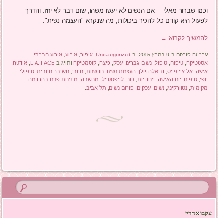
וכמו שברור מאליו – אם הנשים לא יעשו משהו, שום דבר לא יזוז. והדרך
לפעול היא קודם כל להכיר ביכולות, מה שנקרא "העצמה נשית".
להמשיך לקרוא
←
ערך זה פורסם ב-9 במרץ 2015, ב-
Uncategorized
,
איפור
,
אירוע
,
אירוע חברתי
,
אסטטיקה
,
טיפוח
,
טיפול
,
נשים-גברים
,
עסק
,
פיצה
,
קוסמטיקה
ותויג ב-
L.A. FACE
,
אודטה
,
אישה
,
אל איי פייס
,
דניאלה גולן
,
העצמת נשים
,
חדשנות
,
חיובי
,
חשיבה חיובית
,
טיפולי
יופי
,
טיפים
,
יום האישה
,
ייחודיות
,
כוח
,
לייפסטייל
,
מחשבה
,
מתיחת פנים בהרדמה
מקומית
,
נטוורקינג
,
נשים
,
עסקים
,
פורום נשים
,
תל אביב
.
ניווט בפוסטים
עקבו אחריי