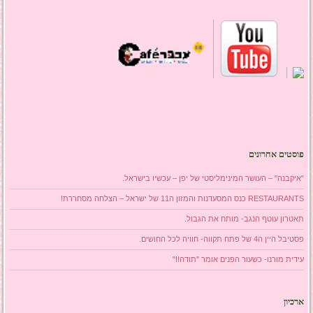
פוסטים אחרונים
"איקבנה" – העושר המינימליסטי של יפן – עכשיו בישראל.
RESTAURANTS כנס המסעדנות והמזון ה11 של ישראל – הצלחה מסחררת!
תאטרון עוטף הנגב- מותח את הגבול.
פסטיבל היין ה4 של פתח תקווה- חוויה לכל החושים.
עידית מורנו- כשעור הפנים אומר "תודה!!"
ארכיון