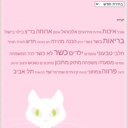
ארכיון
תגיות
איכות
ארוחה
בד"צ
אלכוהול
אירועים
בילוי
בישול
אוכל
אסם
אירוח
בריאות
הכנה מהירה
בשר
חדש
בשרי
חוויה
חג
חגיגה
חטיף
דגים
כשר
ילדים
טבעוני
לא כשר
חלבי
טעמים
לכל המשפחה
מתכון
מסעדה
מתוק
משפחה
מתכונים
נשנוש
עיצוב
פינוק
מוסיקה
פרווה
תל אביב
צמחוני
שף
קינוחים
שופרסל
פיצה
קינוח
תבואות