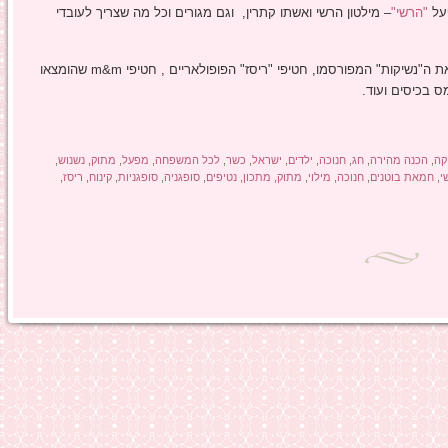
פעל
"הרשי"
– מילטון הרשי ואשתו קתרין, וגם מגורים וכל מה שצריך לעובדי
מפעל "הרשי" קיים כבר יותר ממאה שנים והביא לעולם את ה"נשיקות" המפורסמו, חטיפי "ריסז" הפופולאריים , חטיפי m&m שהומצאו
ס בכיסים ועוד.
קה
,
הכנה מהירה
,
חג
,
חנוכה
,
ילדים
,
ישראל
,
כשר
,
לכל המשפחה
,
מפעל
,
מתוק
,
נשנוש
,
י
,
חמאת בוטנים
,
חנוכה
,
מילוי
,
מתוק
,
מתכון
,
נטיפים
,
סופגניה
,
סופגניות
,
קינוח
,
ריסז
,