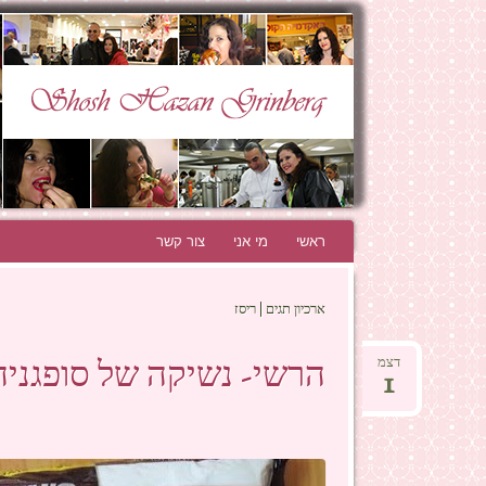
N GRINBERG
THE BEST BLOG EVER!
ראשי
לדלג לתוכן
מי אני
צור קשר
ארכיון תגים | ריסז
הרשי- נשיקה של סופגניה
דצמ
1