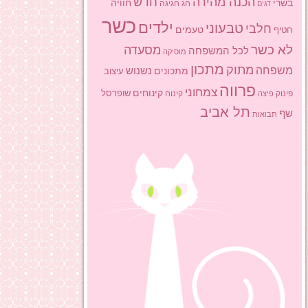
הכנה מהירה
חדש
בשרי
חוויה
חג
חגיגה
דגים
כשר
ילדים
טבעוני
חלבי
טעמים
חטיף
לא כשר
מסעדה
לכל המשפחה
מוסיקה
מתכון
מתוק
משפחה
מתכונים
נשנוש
עיצוב
פרווה
צמחוני
קינוחים
שופרסל
פינוק
פיצה
קינוח
תל אביב
שף
תבואות