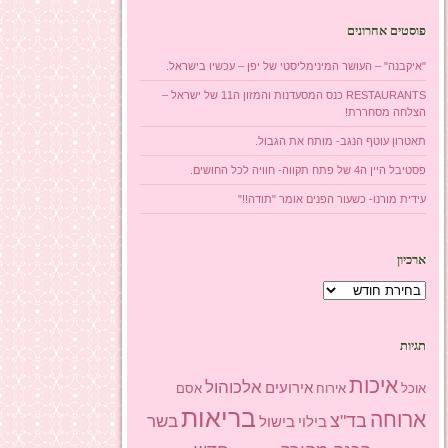
פוסטים אחרונים
"איקבנה" – העושר המינימליסטי של יפן – עכשיו בישראל.
RESTAURANTS כנס המסעדנות והמזון ה11 של ישראל –
הצלחה מסחררת!
תאטרון עוטף הנגב- מותח את הגבול.
פסטיבל היין ה4 של פתח תקווה- חוויה לכל החושים.
עידית מורנו- כשעור הפנים אומר "תודה!!"
ארכיון
ארכיון
תגיות
איכות
אלכוהול
אירועים
אוכל
אסם
אירוח
בריאות
ארוחה
בד"צ
בשר
בילוי
בישול