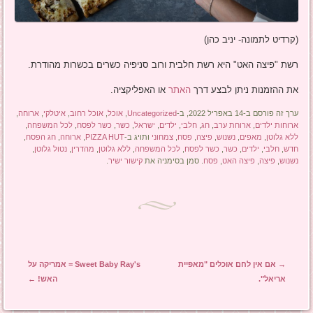
(קרדיט לתמונה- יניב כהן)
רשת "פיצה האט" היא רשת חלבית ורוב סניפיה כשרים בכשרות מהודרת.
את ההזמנות ניתן לבצע דרך
האתר
או האפליקציה.
ערך זה פורסם ב-14 באפריל 2022, ב-
Uncategorized
,
אוכל
,
אוכל רחוב
,
איטלקי
,
ארוחה
,
ארוחות ילדים
,
ארוחת ערב
,
חג
,
חלבי
,
ילדים
,
ישראל
,
כשר
,
כשר לפסח
,
לכל המשפחה
,
ללא גלוטן
,
מאפים
,
נשנוש
,
פיצה
,
פסח
,
צמחוני
ותויג ב-
PIZZA HUT
,
ארוחה
,
חג הפסח
,
חדש
,
חלבי
,
ילדים
,
כשר
,
כשר לפסח
,
לכל המשפחה
,
ללא גלוטן
,
מהדרין
,
נטול גלוטן
,
נשנוש
,
פיצה
,
פיצה האט
,
פסח
. סמן בסימניה את
קישור ישיר
.
ניווט בפוסטים
→
אם אין לחם אוכלים "מאפיית
Sweet Baby Ray's = אמריקה על
אריאל".
האש!
←