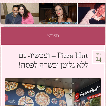
SHOSH HAZAN
GRINBERG
תפריט
לדלג לתוכן
Pizza Hut – ועכשיו- גם
אפר
14
ללא גלוטן וכשרה לפסח!