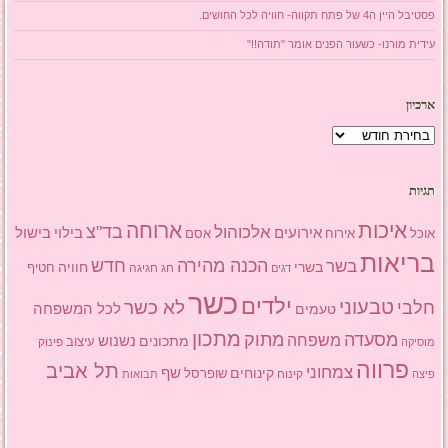
פסטיבל היין ה4 של פתח תקווה- חוויה לכל החושים.
עידית מורנו- כשעור הפנים אומר "תודה!!"
ארכיון
ארכיון
תגיות
איכות
ארוחה
בד"צ
אלכוהול
אירועים
בילוי
בישול
אוכל
אסם
אירוח
בריאות
הכנה מהירה
בשר
חדש
בשרי
חוויה
חג
חגיגה
חטיף
דגים
כשר
ילדים
טבעוני
לא כשר
חלבי
טעמים
לכל המשפחה
מתכון
מסעדה
מתוק
משפחה
מתכונים
נשנוש
עיצוב
פינוק
מוסיקה
פרווה
תל אביב
צמחוני
שף
קינוחים
שופרסל
פיצה
קינוח
תבואות