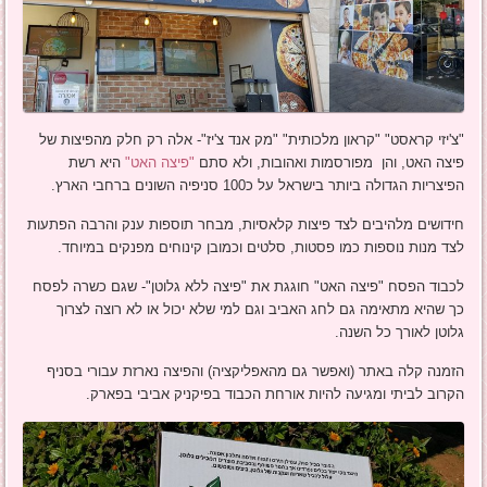
"צ'יזי קראסט" "קראון מלכותית" "מק אנד צ'יז"- אלה רק חלק מהפיצות של
פיצה האט, והן מפורסמות ואהובות, ולא סתם
"פיצה האט"
היא רשת
הפיצריות הגדולה ביותר בישראל על כ100 סניפיה השונים ברחבי הארץ.
חידושים מלהיבים לצד פיצות קלאסיות, מבחר תוספות ענק והרבה הפתעות
לצד מנות נוספות כמו פסטות, סלטים וכמובן קינוחים מפנקים במיוחד.
לכבוד הפסח "פיצה האט" חוגגת את "פיצה ללא גלוטן"- שגם כשרה לפסח
כך שהיא מתאימה גם לחג האביב וגם למי שלא יכול או לא רוצה לצרוך
גלוטן לאורך כל השנה.
הזמנה קלה באתר (ואפשר גם מהאפליקציה) והפיצה נארזת עבורי בסניף
הקרוב לביתי ומגיעה להיות אורחת הכבוד בפיקניק אביבי בפארק.