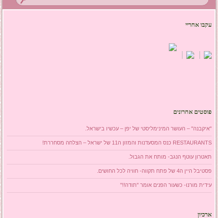
עקבו אחריי
פוסטים אחרונים
"איקבנה" – העושר המינימליסטי של יפן – עכשיו בישראל.
RESTAURANTS כנס המסעדנות והמזון ה11 של ישראל – הצלחה מסחררת!
תאטרון עוטף הנגב- מותח את הגבול.
פסטיבל היין ה4 של פתח תקווה- חוויה לכל החושים.
עידית מורנו- כשעור הפנים אומר "תודה!!"
ארכיון