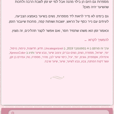
מספרות גם היום הן בילוי מהנה אבל למי יש זמן לשבת הרבה ולחכות
שהשיער יהיה מוכן?
גם בימינו לא נדיר לראות ליד מספרות, נשים בשיער באמצע הצביעה,
לעיתים עם נייר כסף על הראש, יושבות ושותות קפה, מחכות שיעבור הזמן.
וכאמור זמן הוא משהו שתמיד חסר, ואם אפשר לקצר תהליכים, זה מצוין.
להמשיך לקרוא
←
ערך זה פורסם ב-4 בספטמבר 2019, ב-
Uncategorized
,
חדש
,
חדשנות
,
טיפוח
,
טיפול
,
יופי
,
ישראל
,
מספרה
,
נשים
,
נשים-גברים
,
עיצוב שיער
,
צבע שיער
ותויג ב-
XpressColor
,
אינדולה
,
אקספרס
,
גוונים
,
יופי
,
יעיל
,
כיסוי שיער לבן
,
מהיר
,
מספרה
,
נוח
,
עמירם בן זקן
,
עשר דקות המתנה
,
צבע
,
צבע לשיער
,
שיער
,
שיער שיבה
.
ניווט בפוסטים