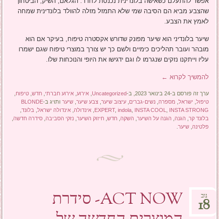
אפשר להתעלם כשאישה בלונדינית נכנסת לחדר. הגלאם, השיק, הביטחון
שהצבע מביא הם הסיבה שמי שלא התמזל מזלה להוולד בלונדינית שמחה
לאמץ את הצבע.
שיער בלונדיני הוא שיער מפונק שדורש אקסטרה טיפוח, בעיקר אם הוא
מובהר ועובר תהליכים כימיים ולשם כך יש צורך במוצרי טיפוח שגם ישמרו
עליו וייתקנו נזקים שנגרמו לו וגם ידגישו את היופי והנוכחות שלו.
להמשיך לקרוא
←
ערך זה פורסם ב-24 בינואר 2023, ב-
Uncategorized
,
אירוע
,
אירוע חברתי
,
חדש
,
טיפוח
,
טיפול
,
ישראל
,
מספרה
,
נשים-גברים
,
עיצוב שיער
,
צבע שיער
,
שיער
ותויג ב-
BLONDE
INSTA STRONG
,
INSTA COOL
,
indola
,
EXPERT
,
אינדולה
,
אינדולה ישראל
,
בלונד
,
בלונד קר
,
הגנה
,
הגנה על השיער
,
השקה
,
חדש
,
חיזוק השיער
,
נזקי הסביבה
,
סידרה חדשה
,
פלטינה
,
שיער
.
ACT NOW- סידרת
נוב
18