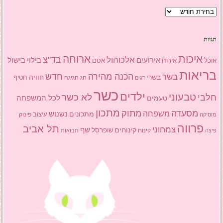
ארכיון
תגיות
איכות
ארוחה
בד"צ
אלכוהול
אירועים
בילוי
בישול
אוכל
אסם
אירוח
בריאות
הכנה מהירה
בשר
חדש
בשרי
חוויה
חג
חגיגה
חטיף
דגים
כשר
ילדים
טבעוני
לא כשר
חלבי
טעמים
לכל המשפחה
מתכון
מסעדה
מתוק
משפחה
מתכונים
נשנוש
עיצוב
פינוק
מוסיקה
פרווה
תל אביב
צמחוני
שף
קינוחים
שופרסל
פיצה
קינוח
תבואות