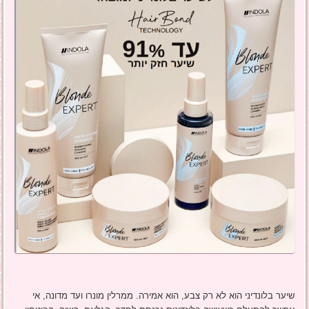
שיער בלונדיני הוא לא רק צבע, הוא אמירה. ממרלין מונרו ועד מדונה, אי