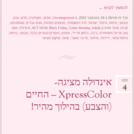
להמשיך לקרוא
←
ערך זה פורסם ב-18 בנובמבר 2022, ב-
Uncategorized
,
אורגני
,
אקולוגיה
,
חדש
,
טבע
,
טבעוני
,
טיפוח
,
טיפול
,
ישראל
,
לכל המשפחה
,
מבצעים והנחות
,
נשים-גברים
,
קוסמטיקה
,
קניות
,
שיער
ותויג ב-
indola
,
Cyber Monday
,
Black Friday
,
ACT NOW
,
אינדולה
,
אקט
נאו
,
אריזה ממוחזרת
,
ביבה
,
בלאק פריידי
,
הנחות
,
חומרים טבעיים בלבד
,
טבעוני
,
טיפוח
,
טיפוח שיער
,
ידידותי
,
מיחזור
,
סייבר מאנדי
,
שיער
,
שיקום השיער
.
אינדולה מציגה-
ספט
4
XpressColor – החיים
(והצבע) בהילוך מהיר!