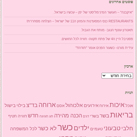
פוסטים אחרונים
"איקבנה" – העושר המינימליסטי של יפן – עכשיו בישראל.
RESTAURANTS כנס המסעדנות והמזון ה11 של ישראל – הצלחה מסחררת!
תאטרון עוטף הנגב- מותח את הגבול.
פסטיבל היין ה4 של פתח תקווה- חוויה לכל החושים.
עידית מורנו- כשעור הפנים אומר "תודה!!"
ארכיון
ארכיון
תגיות
איכות
ארוחה
בד"צ
אלכוהול
אירועים
בילוי
בישול
אוכל
אסם
אירוח
בריאות
הכנה מהירה
בשר
חדש
בשרי
חוויה
חג
חגיגה
חטיף
דגים
כשר
ילדים
טבעוני
לא כשר
חלבי
טעמים
לכל המשפחה