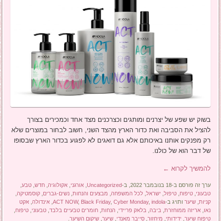
בשוק יש שפע של יצרנים ומותגים וכצרכנים מצד אחד וכמכירים בצורך
להציל את הסביבה ואת כדור הארץ מהצד השני, חשוב לבחור במוצרים שלא
רק מפנקים אותנו באיכותם אלא גם דואגים לא לפגוע בכדור הארץ שבסופו
של דבר הוא של כולנו.
להמשיך לקרוא
←
ערך זה פורסם ב-18 בנובמבר 2022, ב-
Uncategorized
,
אורגני
,
אקולוגיה
,
חדש
,
טבע
,
טבעוני
,
טיפוח
,
טיפול
,
ישראל
,
לכל המשפחה
,
מבצעים והנחות
,
נשים-גברים
,
קוסמטיקה
,
קניות
,
שיער
ותויג ב-
indola
,
Cyber Monday
,
Black Friday
,
ACT NOW
,
אינדולה
,
אקט
נאו
,
אריזה ממוחזרת
,
ביבה
,
בלאק פריידי
,
הנחות
,
חומרים טבעיים בלבד
,
טבעוני
,
טיפוח
,
טיפוח שיער
,
ידידותי
,
מיחזור
,
סייבר מאנדי
,
שיער
,
שיקום השיער
.