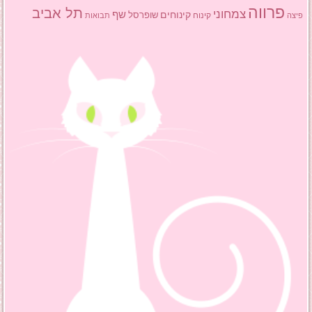
פרווה
תל אביב
צמחוני
שף
קינוחים
שופרסל
פיצה
קינוח
תבואות