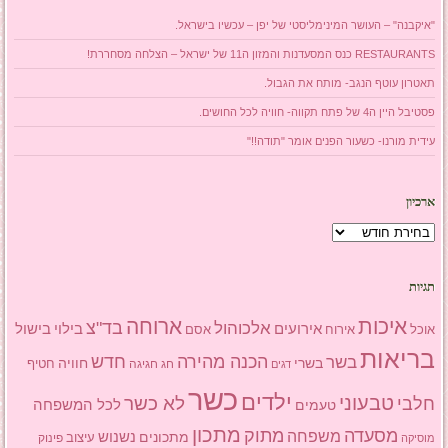
"איקבנה" – העושר המינימליסטי של יפן – עכשיו בישראל.
RESTAURANTS כנס המסעדנות והמזון ה11 של ישראל – הצלחה מסחררת!
תאטרון עוטף הנגב- מותח את הגבול.
פסטיבל היין ה4 של פתח תקווה- חוויה לכל החושים.
עידית מורנו- כשעור הפנים אומר "תודה!!"
ארכיון
ארכיון
תגיות
איכות
ארוחה
בד"צ
אלכוהול
אירועים
בילוי
בישול
אוכל
אסם
אירוח
בריאות
הכנה מהירה
בשר
חדש
בשרי
חוויה
חג
חגיגה
חטיף
דגים
כשר
ילדים
טבעוני
לא כשר
חלבי
טעמים
לכל המשפחה
מתכון
מסעדה
מתוק
משפחה
מתכונים
נשנוש
עיצוב
פינוק
מוסיקה