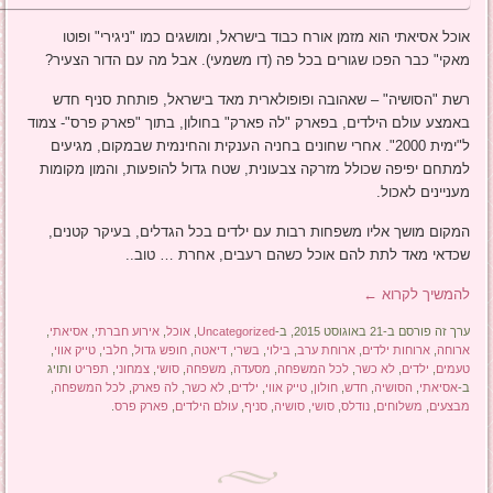
אוכל אסיאתי הוא מזמן אורח כבוד בישראל, ומושגים כמו "ניגירי" ופוטו
מאקי" כבר הפכו שגורים בכל פה (דו משמעי). אבל מה עם הדור הצעיר?
רשת "הסושיה" – שאהובה ופופולארית מאד בישראל, פותחת סניף חדש
באמצע עולם הילדים, בפארק "לה פארק" בחולון, בתוך "פארק פרס"- צמוד
ל"ימית 2000". אחרי שחונים בחניה הענקית והחינמית שבמקום, מגיעים
למתחם יפיפה שכולל מזרקה צבעונית, שטח גדול להופעות, והמון מקומות
מעניינים לאכול.
המקום מושך אליו משפחות רבות עם ילדים בכל הגדלים, בעיקר קטנים,
שכדאי מאד לתת להם אוכל כשהם רעבים, אחרת … טוב..
להמשיך לקרוא
←
ערך זה פורסם ב-21 באוגוסט 2015, ב-
Uncategorized
,
אוכל
,
אירוע חברתי
,
אסיאתי
,
ארוחה
,
ארוחות ילדים
,
ארוחת ערב
,
בילוי
,
בשרי
,
דיאטה
,
חופש גדול
,
חלבי
,
טייק אווי
,
טעמים
,
ילדים
,
לא כשר
,
לכל המשפחה
,
מסעדה
,
משפחה
,
סושי
,
צמחוני
,
תפריט
ותויג
ב-
אסיאתי
,
הסושיה
,
חדש
,
חולון
,
טייק אווי
,
ילדים
,
לא כשר
,
לה פארק
,
לכל המשפחה
,
מבצעים
,
משלוחים
,
נודלס
,
סושי
,
סושיה
,
סניף
,
עולם הילדים
,
פארק פרס
.