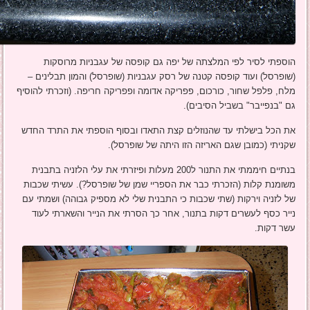
הוספתי לסיר לפי המלצתה של יפה גם קופסה של עגבניות מרוסקות
(שופרסל) ועוד קופסה קטנה של רסק עגבניות (שופרסל) והמון תבלינים –
מלח, פלפל שחור, כורכום, פפריקה אדומה ופפריקה חריפה. (וזכרתי להוסיף
גם "בנפייבר" בשביל הסיבים).
את הכל בישלתי עד שהנוזלים קצת התאדו ובסוף הוספתי את התרד החדש
שקניתי (כמובן שגם האריזה הזו היתה של שופרסל).
בנתיים חיממתי את התנור ל200 מעלות ופיזרתי את עלי הלזניה בתבנית
משומנת קלות (הזכרתי כבר את הספריי שמן של שופרסל?). עשיתי שכבות
של לזניה וירקות (שתי שכבות כי התבנית שלי לא מספיק גבוהה) ושמתי עם
נייר כסף לעשרים דקות בתנור, אחר כך הסרתי את הנייר והשארתי לעוד
עשר דקות.