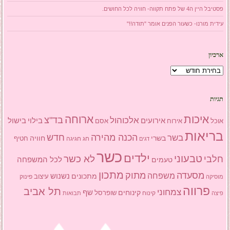
פסטיבל היין ה4 של פתח תקווה- חוויה לכל החושים.
עידית מורנו- כשעור הפנים אומר "תודה!!"
ארכיון
ארכיון
תגיות
איכות
ארוחה
בד"צ
אלכוהול
אירועים
בילוי
בישול
אוכל
אסם
אירוח
בריאות
הכנה מהירה
בשר
חדש
בשרי
חוויה
חג
חגיגה
חטיף
דגים
כשר
ילדים
טבעוני
לא כשר
חלבי
טעמים
לכל המשפחה
מתכון
מסעדה
מתוק
משפחה
מתכונים
נשנוש
עיצוב
פינוק
מוסיקה
פרווה
תל אביב
צמחוני
שף
קינוחים
שופרסל
פיצה
קינוח
תבואות