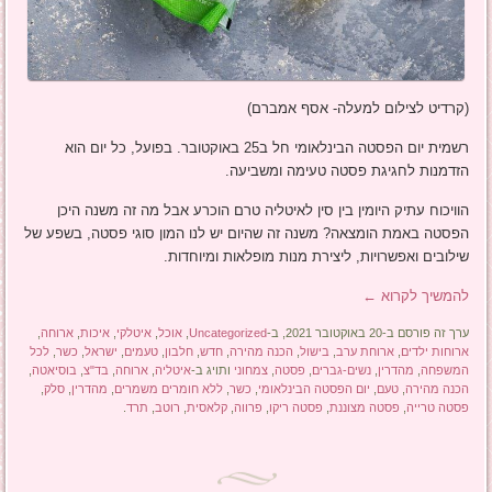
(קרדיט לצילום למעלה- אסף אמברם)
רשמית יום הפסטה הבינלאומי חל ב25 באוקטובר. בפועל, כל יום הוא
הזדמנות לחגיגת פסטה טעימה ומשביעה.
הוויכוח עתיק היומין בין סין לאיטליה טרם הוכרע אבל מה זה משנה היכן
הפסטה באמת הומצאה? משנה זה שהיום יש לנו המון סוגי פסטה, בשפע של
שילובים ואפשרויות, ליצירת מנות מופלאות ומיוחדות.
להמשיך לקרוא
←
ערך זה פורסם ב-20 באוקטובר 2021, ב-
Uncategorized
,
אוכל
,
איטלקי
,
איכות
,
ארוחה
,
ארוחות ילדים
,
ארוחת ערב
,
בישול
,
הכנה מהירה
,
חדש
,
חלבון
,
טעמים
,
ישראל
,
כשר
,
לכל
המשפחה
,
מהדרין
,
נשים-גברים
,
פסטה
,
צמחוני
ותויג ב-
איטליה
,
ארוחה
,
בד"צ
,
בוסיאטה
,
הכנה מהירה
,
טעם
,
יום הפסטה הבינלאומי
,
כשר
,
ללא חומרים משמרים
,
מהדרין
,
סלק
,
פסטה טרייה
,
פסטה מצוננת
,
פסטה ריקו
,
פרווה
,
קלאסית
,
רוטב
,
תרד
.