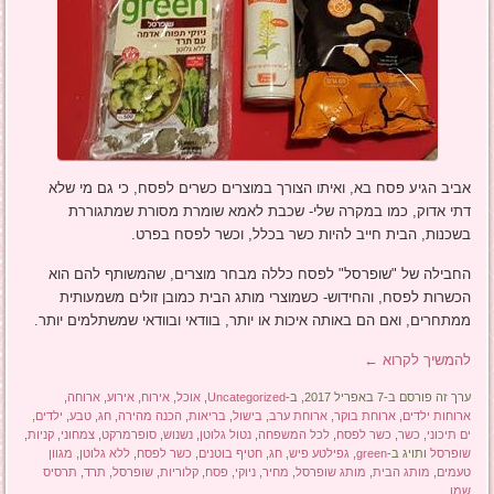
אביב הגיע פסח בא, ואיתו הצורך במוצרים כשרים לפסח, כי גם מי שלא
דתי אדוק, כמו במקרה שלי- שכבת לאמא שומרת מסורת שמתגוררת
בשכנות, הבית חייב להיות כשר בכלל, וכשר לפסח בפרט.
החבילה של "שופרסל" לפסח כללה מבחר מוצרים, שהמשותף להם הוא
הכשרות לפסח, והחידוש- כשמוצרי מותג הבית כמובן זולים משמעותית
ממתחרים, ואם הם באותה איכות או יותר, בוודאי ובוודאי שמשתלמים יותר.
להמשיך לקרוא
←
ערך זה פורסם ב-7 באפריל 2017, ב-
Uncategorized
,
אוכל
,
אירוח
,
אירוע
,
ארוחה
,
ארוחות ילדים
,
ארוחת בוקר
,
ארוחת ערב
,
בישול
,
בריאות
,
הכנה מהירה
,
חג
,
טבע
,
ילדים
,
ים תיכוני
,
כשר
,
כשר לפסח
,
לכל המשפחה
,
נטול גלוטן
,
נשנוש
,
סופרמרקט
,
צמחוני
,
קניות
,
שופרסל
ותויג ב-
green
,
גפילטע פיש
,
חג
,
חטיף בוטנים
,
כשר לפסח
,
ללא גלוטן
,
מגוון
טעמים
,
מותג הבית
,
מותג שופרסל
,
מחיר
,
ניוקי
,
פסח
,
קלוריות
,
שופרסל
,
תרד
,
תרסיס
שמן
.