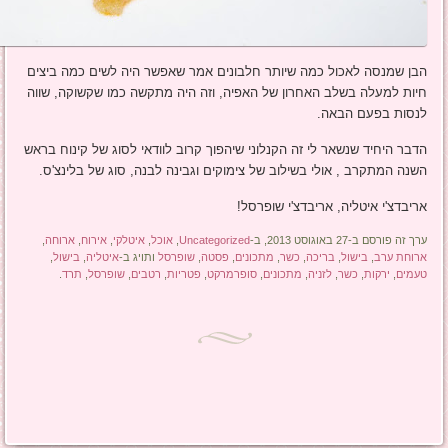
הבן שמנסה לאכול כמה שיותר חלבונים אמר שאפשר היה לשים כמה ביצים
חיות למעלה בשלב האחרון של האפיה, וזה היה מתקשה כמו שקשוקה, שווה
לנסות בפעם הבאה.
הדבר היחיד שנשאר לי זה הקנלוני שיהפוך קרוב לוודאי לסוג של קינוח בראש
השנה המתקרב , אולי בשילוב של צימוקים וגבינה לבנה, סוג של בלינצ'ס.
אריבדצ'י איטליה, אריבדצ'י שופרסל!
ערך זה פורסם ב-27 באוגוסט 2013, ב-
Uncategorized
,
אוכל
,
איטלקי
,
אירוח
,
ארוחה
,
ארוחת ערב
,
בישול
,
בריכה
,
כשר
,
מתכונים
,
פסטה
,
שופרסל
ותויג ב-
איטליה
,
בישול
,
טעמים
,
ירקות
,
כשר
,
לזניה
,
מתכונים
,
סופרמרקט
,
פטריות
,
רטבים
,
שופרסל
,
תרד
.
ניווט בפוסטים