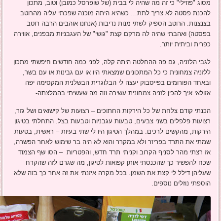
מסוג "פוזילי" כי זה מה שהיה לי בבית (של שופרסל כמובן) וטוב, מתכון
להכנת פסטה לא צריך לתת… כשהיא היתה מוכנה שפכתי עליה מהרוטב
בצנצנות. הרוטב הספיק לשתי מנות נדיבות (אנחנו אוהבים הרבה רוטב
בפסטה) ואהבתי שהיה לה מרקם קצת "גושי" של העגבניות מבפנים, אווירה
כפרית וביתית יותר.
לגבי הלזניה, גם פה ההחלטה היתה קלה, לפני כמה חודשים חיפשתי מתכון
ללזניה צמחונית כי כל המתכונים שמצאתי היו או עם גבינות או עם בשר,
ובאחד הפורומים בפייסבוק יעצה לי הבלוגרית הבשלנית המקסימה יפה
אזולאי איך להכין לזניה צמחונית עשירה וזה מה שעשיתי בהמלצתה-
הכנתי קודם צלחת של כל הירקות החתוכים – רצועות של קישואים ושל גזר,
רצועות פלפלים בשני צבעים, טבעות עגבניות וטבעות בצל. התחלתי בטיגון
הירקות, מהקשים לרכים. במהלך הטיגון היו לי שתי בעיות – ראשית, בטעות
שמתי את התרד בפריזר ולא במקרר והוא לא היה בר שימוש לאחר הפשרה,
אז רצתי מהר לסניף הקרוב וקניתי תרד חדש, והפטריות – הסו שף הצמוד
שכח להפשיר כך שהכנסתי אותן קפואות לטיגון, מה שגרם לזה שהקרח
שעליהן דילל לי קצת את השמן. בכל מקרה איזנתי את זה אחר כך בזה שלא
הוספתי נוזלים נוספים.