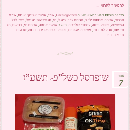
להמשיך לקרוא
←
ערך זה פורסם ב-28 במאי 2019, ב-
Uncategorized
,
אוכל
,
אורגני
,
איטלקי
,
אירוח
,
אירוע
חברתי
,
ארוחה
,
ארוחות ילדים
,
ארוחת ערב
,
בישול
,
חג
,
חג שבועות
,
ישראל
,
כשר
,
לכל
המשפחה
,
פסטה
,
פרווה
,
צמחוני
,
קולינריה
ותויג ב-
אורגני
,
ארוחה
,
ארוחת חג
,
בריאות
,
חג
שבועות
,
טריקולור
,
כשר
,
משפחה
,
עגבניות
,
פסטה
,
פסטה אורגנית
,
פרווה
,
שבועות
,
תבואות
,
תרד
.
שופרסל כשל"פ- תשע"ז
אפר
7