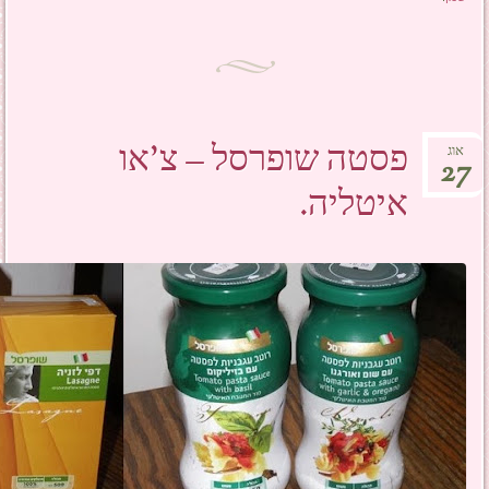
פסטה שופרסל – צ'או
אוג
27
איטליה.