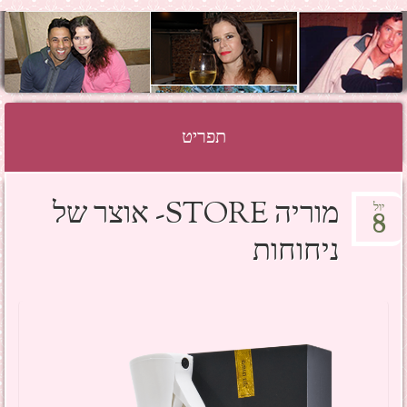
SHOSH HAZAN
GRINBERG
תפריט
לדלג לתוכן
מוריה STORE- אוצר של
יול
8
ניחוחות