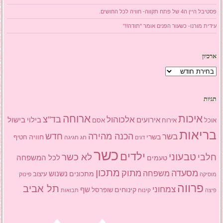
פסטיבל היין ה4 של פתח תקווה- חוויה לכל החושים.
עידית מורנו- כשעור הפנים אומר "תודה!!"
ארכיון
ארכיון
תגיות
איכות
ארוחה
בד"צ
אלכוהול
אירועים
בילוי
בישול
אוכל
אסם
אירוח
בריאות
הכנה מהירה
בשר
חדש
בשרי
חוויה
חג
חגיגה
חטיף
דגים
כשר
ילדים
טבעוני
לא כשר
חלבי
טעמים
לכל המשפחה
מתכון
מסעדה
מתוק
משפחה
מתכונים
נשנוש
עיצוב
פינוק
מוסיקה
פרווה
תל אביב
צמחוני
שף
קינוחים
שופרסל
פיצה
קינוח
תבואות