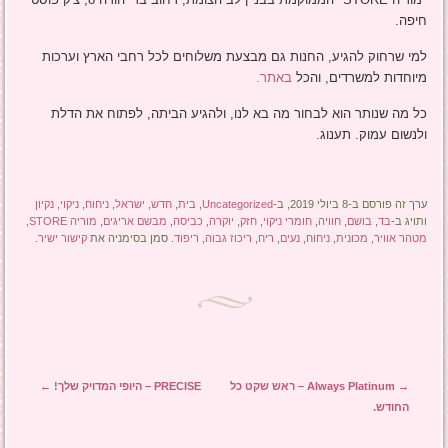
חיפה.
למי שרחוק להגיע, החנות גם מבצעת משלוחים לכל רחבי הארץ וערכות
מיוחדות למשרדים, והכל
באתר.
כל מה שנותר הוא לבחור מה בא לנו, ולהגיע הביתה, לפתוח את הדלת
ולנשום עמוק. תענוג.
ערך זה פורסם ב-8 ביולי 2019, ב-
Uncategorized
,
בית
,
חדש
,
ישראל
,
ניחוח
,
ניקוי
,
נקיון
ותויג ב-
בד
,
בושם
,
חוויה
,
חומרי ניקוי
,
חזק
,
יוקרה
,
כביסה
,
מבשם אריגים
,
מוריה STORE
,
מטהר אוויר
,
מכונית
,
ניחוח
,
נעים
,
ריח
,
ריכוז גבוה
,
ריפוד
. סמן בסימניה את
קישור ישיר
.
ניווט בפוסטים
→
Always Platinum – ראש שקט כל
PRECISE – היופי המדויק שלך!
←
החודש.