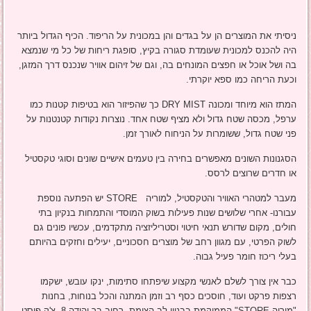
ניסיתי את המוצרים הן על בגדים והן במכונית על הריפוד. הכיף הגדול ביותר
היה להכנס למכונית שעומדת סגורה בקיץ, סופגת ריחות של כל מי שנמצא
בה ושל אוכל או חפצים המונחים בה, וגם של זיהום אוויר שנכנס דרך המזגן,
וכעת הריחה כמו ספא יוקרתי.
המתז הוא מיוחד ומכונה DRY MIST כך שהפיזור הוא בטיפות קטנות כמו
ערפל, מכסה שטח גדול ולא מציף שטח אחד. נוצרות נקודות קטנטנות על
פני שטח גדול, ששומרות על הניחוח לאורך זמן.
הסגנונות השונים מאפשרים בחירה בין טעמים אישיים שונים וסוגי טקסטיל
או חדרים שרוצים לרסס.
מעבר למטהרי האוויר והטקסטיל, למוריה STORE יש הפתעה נוספת
עבורנו- אחרי שלושים שנות פעילות בשוק המוסדי והתמחות בנקיון בתי
חולים, מקום שדורש תנאי חיטוי וסטריליזציה מתקדמים, עכשיו פונים גם
לשוק הפרטי, עם מגוון רחב של מוצרים חסכוניים, יעילים וחזקים בהיותם
בעלי ריכוז חומר פעיל גבוה.
כבר אין צורך לשלם לאנשי מקצוע שיפתחו סתימות, ינקו עובש, ישקמו
רצפות פרקט ועוד, חוסכים כסף רב וזמן המתנה והכל בנוחות, בחנות
"מוריה STORE" הממוקמת בבניין לב הצומת, רחוב בר יהודה 8, צ'ק פוסט