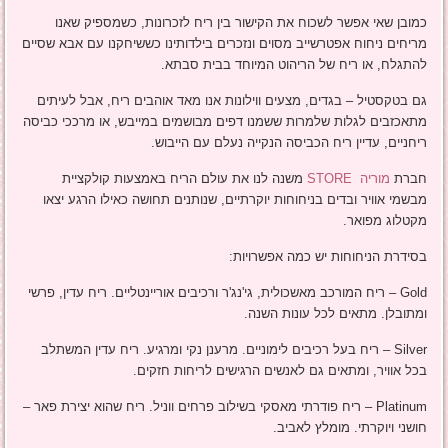
כמובן שאי אפשר לשכוח את הקישור בין ריח לזכרונות, כשמספיק שאנו
מריחים ניחוח אפטרשייב מסוים ונזכרים בילדותינו כששיחקנו עם אבא שסיים
להתגלח, או ריח של הריהוט המיוחד בבית סבתא.
גם בטקסטיל – בגדים, מצעים ווילונות אנו מאד אוהבים ריח, אבל לעיתים
מתאכזבים לגלות שלמרות ששמנו דפים מבושמים במייבש, או מרככי כביסה
ריחניים, עדיין ריח הכביסה הנקייה נעלם עם הייבוש.
חברת
מוריה STORE
משנה לנו את עולם הריח באמצעות קולקציית
מבשמי אוויר ובדים בניחוחות יוקרתיים, שנותנים תחושה כאילו הרגע יצאו
מקטלוג מפואר.
בסידרת הניחוחות יש כמה אפשרויות:
Gold – ריח המורכב מאשכולית, גי'נג'ר ורכיבים אוריינטליים. ריח עדין, פרשי
ומתובלן. מתאים לכל עונות השנה.
Silver – ריח בעל רכיבים לימוניים. מרענן נקי ומרגיע. ריח עדין המשתלב
בכל אוויר, ומתאים גם לאנשים הרגישים לריחות חזקים.
Platinum – ריח פודרתי מאסקי בשילוב פרחים ווניל. ריח שהוא יצירת פאר –
חושני ויוקרתי. מומלץ לאביב.