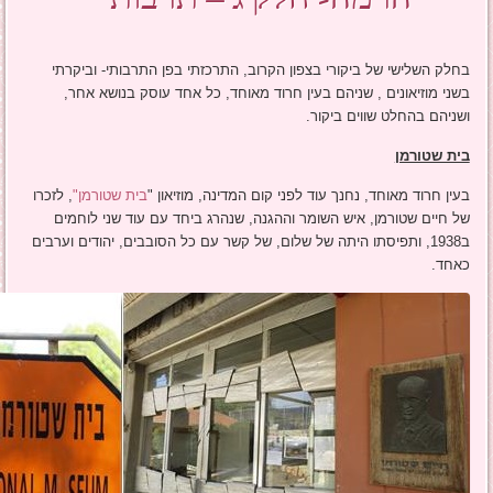
הרמה- חלק ג – תרבות
בחלק השלישי של ביקורי בצפון הקרוב, התרכזתי בפן התרבותי- וביקרתי
בשני מוזיאונים , שניהם בעין חרוד מאוחד, כל אחד עוסק בנושא אחר,
ושניהם בהחלט שווים ביקור.
בית שטורמן
בעין חרוד מאוחד, נחנך עוד לפני קום המדינה, מוזיאון "
בית שטורמן"
, לזכרו
של חיים שטורמן, איש השומר וההגנה, שנהרג ביחד עם עוד שני לוחמים
ב1938, ותפיסתו היתה של שלום, של קשר עם כל הסובבים, יהודים וערבים
כאחד.