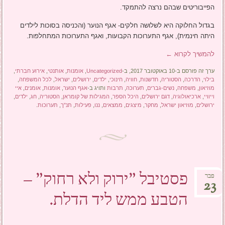
הפייבוריטים שבהם נרצה להתמקד.
בגדול החלוקה היא לשלושה חלקים- אגף הנוער (והכניסה בסוכות לילדים
היתה חינמית), אגף התערוכות הקבועות, ואגף התערוכות המתחלפות.
להמשיך לקרוא
←
ערך זה פורסם ב-10 באוקטובר 2017, ב-
Uncategorized
,
אומנות
,
אותנטי
,
אירוע חברתי
,
בילוי
,
הדרכה
,
הסטוריה
,
חדשנות
,
חוויה
,
חינוכי
,
ילדים
,
ירושלים
,
ישראל
,
לכל המשפחה
,
מוזיאון
,
משפחה
,
נשים-גברים
,
תערוכה
,
תרבות
ותויג ב-
אגף הנוער
,
אומנות
,
אומנים
,
איי
וייוויי
,
ארכיאולוגיה
,
דגם ירושלים
,
היכל הספר
,
המגילות של קומראן
,
הסטוריה
,
חג
,
ילדים
,
ירושלים
,
מוזיאון ישראל
,
מחקר
,
מיצגים
,
ממצאים
,
ננו
,
פעילות
,
תנ"ך
,
תערוכות
.
פסטיבל "ירוק ולא רחוק" –
פבר
23
הטבע ממש ליד הדלת.