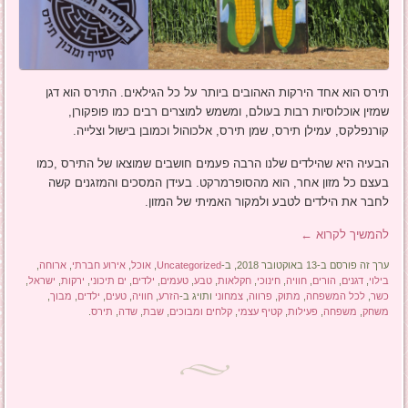
תירס הוא אחד הירקות האהובים ביותר על כל הגילאים. התירס הוא דגן
שמזין אוכלוסיות רבות בעולם, ומשמש למוצרים רבים כמו פופקורן,
קורנפלקס, עמילן תירס, שמן תירס, אלכוהול וכמובן בישול וצלייה.
הבעיה היא שהילדים שלנו הרבה פעמים חושבים שמוצאו של התירס ,כמו
בעצם כל מזון אחר, הוא מהסופרמרקט. בעידן המסכים והמזגנים קשה
לחבר את הילדים לטבע ולמקור האמיתי של המזון.
להמשיך לקרוא
←
ערך זה פורסם ב-13 באוקטובר 2018, ב-
Uncategorized
,
אוכל
,
אירוע חברתי
,
ארוחה
,
בילוי
,
דגנים
,
הורים
,
חוויה
,
חינוכי
,
חקלאות
,
טבע
,
טעמים
,
ילדים
,
ים תיכוני
,
ירקות
,
ישראל
,
כשר
,
לכל המשפחה
,
מתוק
,
פרווה
,
צמחוני
ותויג ב-
הזרע
,
חוויה
,
טעים
,
ילדים
,
מבוך
,
משחק
,
משפחה
,
פעילות
,
קטיף עצמי
,
קלחים ומבוכים
,
שבת
,
שדה
,
תירס
.