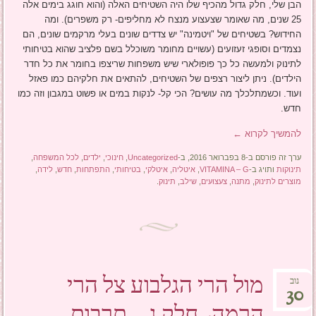
הבן שלי, חלק גדול מהכיף שלו היה השטיחים האלה (והוא חוגג בימים אלה
25 שנים, מה שאומר שצעצוע מנצח לא מחליפים- רק משפרים). ומה
החידוש? בשטיחים של "ויטמינה" יש צדדים שונים בעלי מרקמים שונים, הם
נצמדים וסופגי זעזועים (עשויים מחומר משוכלל בשם פלציב שהוא בטיחותי
לתינוק ולמעשה כל כך פופולארי שיש משפחות שריצפו בחומר את כל חדר
הילדים). ניתן ליצור רצפים של השטיחים, להתאים את חלקיהם כמו פאזל
ועוד. וכשמתלכלך מה עושים? הכי קל- לנקות במים או פשוט במגבון וזה כמו
חדש.
להמשיך לקרוא
←
ערך זה פורסם ב-8 בפברואר 2016, ב-
Uncategorized
,
חינוכי
,
ילדים
,
לכל המשפחה
,
תינוקות
ותויג ב-
VITAMINA – G
,
איטליה
,
איטלקי
,
בטיחותי
,
התפתחות
,
חדש
,
לידה
,
מוצרים לתינוק
,
מתנה
,
צעצועים
,
שילב
,
תינוק
.
מול הרי הגלבוע צל הרי
נוב
30