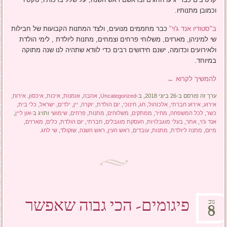
וכמובן מתנותיו.
ב"סטודיו אנד ג'וי"
כבר מחממים מנועים, ולצד המתנות הקבועות של חבילות
שי למיניהן, מארזים, משלוחי פרחים וצמחים, מתנות ליולדת , לימי הולדת
ולאירועים וכדומה, ישנם חידושים רבים כדי לוודא שתהיה לנו שנה מתוקה
במיוחד.
להמשיך לקרוא
←
ערך זה פורסם ב-26 ביוני 2018, ב-
Uncategorized
,
אהבה
,
אומנות
,
איכות
,
איכסון
,
אירוח
,
אירוע
,
אירוע חברתי
,
אלכוהול
,
חג
,
חינוכי
,
יום הולדת
,
יוקרה
,
יין
,
ילדים
,
ישראל
,
כלי בית
,
כשר
,
לכל המשפחה
,
מחיר
,
ממתקים
,
משלוחים
,
מתנות
,
פרחים
,
שימושי
ותויג ב-
און ליין
,
אנד ג'וי
,
אתר
,
בעלי מוגבלויות
,
העסקת מוגבלים
,
חברתי
,
יום הולדת
,
כלים
,
מארזים
,
מיזם
,
מתנה ליולדת
,
מתנות
,
עובדים
,
ראש העין
,
ראש השנה
,
שוקולד
,
שי לחג
.
פיגומים- הכי גבוה שאפשר
נוב
8