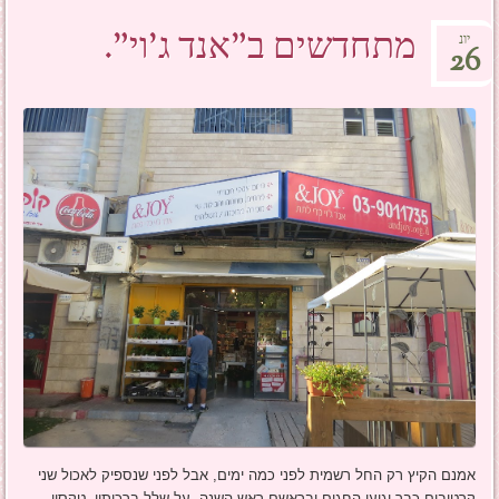
מתחדשים ב"אנד ג'וי".
יונ
26
אמנם הקיץ רק החל רשמית לפני כמה ימים, אבל לפני שנספיק לאכול שני
קרטיבים כבר יגיעו החגים ובראשם ראש השנה, על שלל ברכותיו, טקסיו