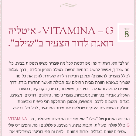
VITAMINA – G- איטליה
פבר
8
דואגת לדור הצעיר ב"שילב".
"שילב" היא רשת ידועה ומפורסמת לכל מה שצריך כשיש תינוקות בבית. כל
מה שצריך, אפשר להשיג בחנויות הרשת- משלב ההריון והלידה , דרך עגלות
(כולל מוצרים לתאומים) וכמובן חבילת הלידה שעוזרת להכין את כל מה
שצריך כשאמא חוזרת מבית החולים עם חבילת האושר החדשה בידה, דרך
מוצרים להנקה והאכלה – סינרים, משאבות, כריות, בקבוקים, כסאות
האכלה, אביזרי בטיחות, אמבטיות, מוצרי טיפוח, טיולונים, רהיטים, מצעים,
בגדים, מושבים לרכב, מנשאים, וכמובן המחלקה הכי כייפית וצבעונית-
מחלקת הצעצועים הענקית שכוללת את מיטב המותגים, לכל גיל ודרישה.
החידוש האחרון של "שילב" הוא מוצרים המגיעים מאיטליה, מ
VITAMINA –
G
כולל שולחן פעילות, תיבות נגינה, רעשנים, פעלולנים ועוד, והפיבוריט שלי
– שטיחים שונים בגדלים וצורות מגוונים. ולמה זה הפייבוריט? כשגידלתי את