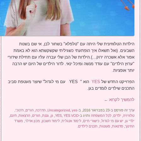
הילדות הטלווזיונית שלי היתה עם "טלפלא" בשחור לבן, אי שם בשנות
השבעים. (ואל תשאלו איך הופתעתי כשגיליתי שקשקשתא הוא לא באמת
אפור אלא אשכרה ירוק…).הילדות של הבן שלי עברה עליו עם תחילת שידורי
"ערוץ הילדים" עם עודד מנשה ומיכל ינאי. לדור הילדים של היום יש הרבה
יותר אופציות.
הפרוייקט החדש של
YES
הוא " YES עם מי לגדול" שיוצר מעטפת סביב
התכנים שילדים לומדים בגן.
להמשיך לקרוא
←
ערך זה פורסם ב-23 בפברואר 2016, ב-
yes
,
Uncategorized
,
הדרכה
,
הורים
,
חינוכי
,
טלוויזיה
,
ילדים
,
לכל המשפחה
ותויג ב-
YES VOD
,
YES
,
גן
,
גננת
,
הורים
,
הרצאות
,
חינם
,
ילדי גן
,
יש עם מי לגדול
,
כישורי חיים
,
לימוד אנגלית
,
לימוד חשבון
,
מכון אדלר
,
משרד
החינוך
,
סדנאות
,
פעוטות
,
תכנים לילדים
.