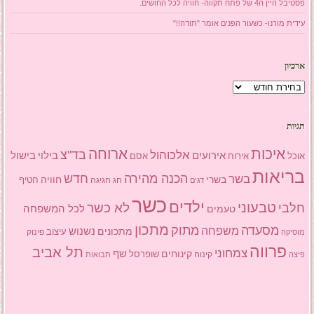
פסטיבל היין ה4 של פתח תקווה- חוויה לכל החושים.
עידית מורנו- כשעור הפנים אומר "תודה!!"
ארכיון
ארכיון
תגיות
איכות
ארוחה
בד"צ
אלכוהול
אירועים
בילוי
בישול
אוכל
אסם
אירוח
בריאות
הכנה מהירה
בשר
חדש
בשרי
חוויה
חג
חגיגה
חטיף
דגים
כשר
ילדים
טבעוני
לא כשר
חלבי
טעמים
לכל המשפחה
מתכון
מסעדה
מתוק
משפחה
מתכונים
נשנוש
עיצוב
פינוק
מוסיקה
פרווה
תל אביב
צמחוני
שף
קינוחים
שופרסל
פיצה
קינוח
תבואות