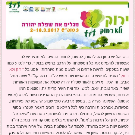
בישראל יש המון מה לראות, לטעום, לחוות. הבעיה- לא תמיד יש לנו
אפשרות להעמיס את כל המשפחה על הרכב בחמש בבוקר, כדי לנסוע כמה
שעות בפקקים ולראות פרחים או לטעום מנות מיוחדות. פסטיבל
"ירוק ולא
רחוק
" מוכיח לנו שיש הרבה אפשרויות ממש קל"ב. כמה קל"ב? שעה מתל
אביב. זה הכל, ומגיעים לאזור שפלת יהודה שכולל את המועצות האזוריות
שפיר, באר טוביה, יואב, לכיש, גזר ואת העיר קריית גת, ומוצאים המון
אוצרות, שעכשיו גם מרוכזים בסופי השבוע בין התאריכים השני למרס (ממש
אוטוטו) והשמונה עשרה בו. במשך ארבעה סופי שבוע יש שפע של פעילויות,
מסעדות, אטרקציות והרבה כיף לכל הגילאים. רוצים דוגמה קטנה? בסוף
השבוע הראשון למשל, בתחילת מרס ניתן להשתתף בסדנאות "שיאצוגה"
יפניות, לדון על תרבות ב"אנזו", להשתתף בג'אם מוסיקה חיה בנתיב הל"ה,
לטעום יינות ב"יקב מרשה", ללמוד על גאולוגיה בביתו של אריה איתמר בבית
ניר, לבקר בבוסתן שושן ואיך אפשר לא לטבול במעיינות חמי יואב ולהתפנק