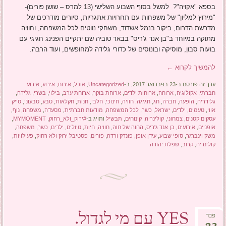
בספא "אקויה"? למשל בסוף השבוע השלישי (13 למרס – שושן פורים)-
"מירוץ למליון" של משפחות עם תחרויות אתגריות, סיורים מודרכים של
מדרשת הדרום, ביקור בנמל אשדוד, משחקי נווטים לכל המשפחה, וחוויה
מתוקה במיוחד ב"בן אנד ג'ריס" בבאר טוביה שם יתקיים הפנינג חגיגי עם
בועות סבון, מוסיקה ובונוסים של כדורי גלידה למחופשים, ועוד הרבה.
להמשיך לקרוא
←
ערך זה פורסם ב-23 בפברואר 2017, ב-
Uncategorized
,
אוכל
,
אירוח
,
אירוע
,
אירוע
חברתי
,
אקולוגיה
,
ארוחה
,
ארוחות ילדים
,
ארוחת בוקר
,
ארוחת ערב
,
בילוי
,
בשרי
,
גלידה
,
גלידריה
,
הופעה
,
חברה
,
חג
,
חגיגה
,
חוויה
,
חינוכי
,
חלבי
,
חנות
,
חקלאות
,
טבע
,
טבעוני
,
טייק
אווי
,
טעמים
,
ילדים
,
ישראל
,
כשר
,
לכל המשפחה
,
מודעות חברתית
,
מסעדה
,
משפחה
,
נוף
,
עסקים קטנים
,
צמחוני
,
קולינריה
,
קינוחים
,
תבשיל
ותויג ב-
#ירוק_ולא_רחוק
,
MYMOMENT
,
אופניים
,
אירועים
,
בן אנד ג'ריס
,
החוה של חוה
,
חוויה
,
חיות
,
טיולים
,
ילדים
,
כשר
,
משפחה
,
משק וינברגר
,
סופי שבוע
,
עידן אופן
,
פונדק ורדה
,
פורים
,
פסטיבל ירוק ולא רחוק
,
פעילויות
,
קולינריה
,
קרוב
,
שפלת יהודה
.
YES עם מי לגדול.
פבר