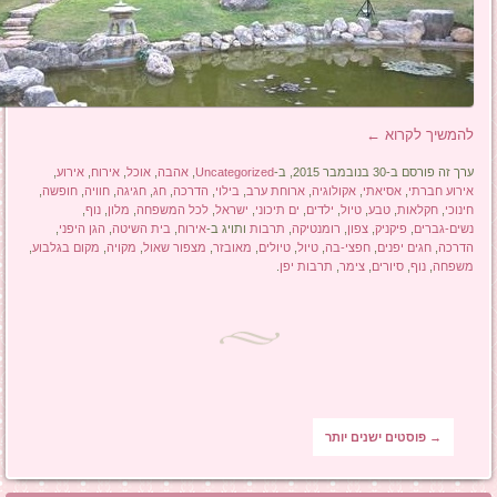
להמשיך לקרוא
←
ערך זה פורסם ב-30 בנובמבר 2015, ב-
Uncategorized
,
אהבה
,
אוכל
,
אירוח
,
אירוע
,
אירוע חברתי
,
אסיאתי
,
אקולוגיה
,
ארוחת ערב
,
בילוי
,
הדרכה
,
חג
,
חגיגה
,
חוויה
,
חופשה
,
חינוכי
,
חקלאות
,
טבע
,
טיול
,
ילדים
,
ים תיכוני
,
ישראל
,
לכל המשפחה
,
מלון
,
נוף
,
נשים-גברים
,
פיקניק
,
צפון
,
רומנטיקה
,
תרבות
ותויג ב-
אירוח
,
בית השיטה
,
הגן היפני
,
הדרכה
,
חגים יפנים
,
חפצי-בה
,
טיול
,
טיולים
,
מאובזר
,
מצפור שאול
,
מקויה
,
מקום בגלבוע
,
משפחה
,
נוף
,
סיורים
,
צימר
,
תרבות יפן
.
ניווט בפוסטים
→
פוסטים ישנים יותר