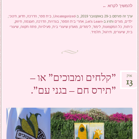
להמשיך לקרוא
←
ערך זה פורסם ב-29 באוקטובר 2019, ב-
Uncategorized
,
בית ספר
,
הדרכה
,
חדש
,
חינוכי
,
ילדים
,
מורים
ותויג ב-
Let’s Learn
,
אחרי בית הספר
,
בגרויות
,
הדרכה
,
העצמה
,
חיזוק
,
כיתות
,
כל המקצועות
,
לימוד
,
לימודים
,
מועדון שיעורי בית
,
פעילויות
,
פתח תקווה
,
שיעורי
בית
,
שיעורים
,
תירגול
,
תלמיד
.
"קלחים ומבוכים" או –
אוק
13
"תירס חם – בגני עם".