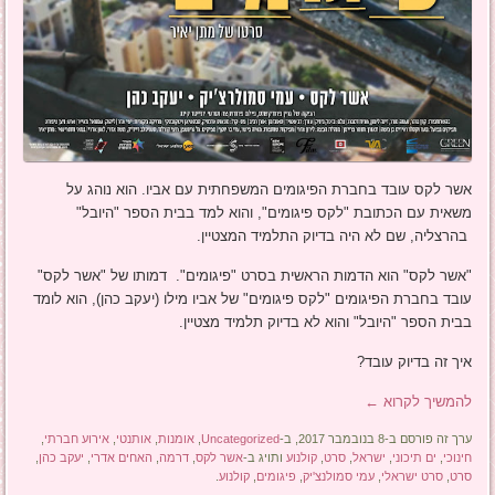
אשר לקס עובד בחברת הפיגומים המשפחתית עם אביו. הוא נוהג על
משאית עם הכתובת "לקס פיגומים", והוא למד בבית הספר "היובל"
בהרצליה, שם לא היה בדיוק התלמיד המצטיין.
"אשר לקס" הוא הדמות הראשית בסרט "פיגומים". דמותו של "אשר לקס"
עובד בחברת הפיגומים "לקס פיגומים" של אביו מילו (יעקב כהן), הוא לומד
בבית הספר "היובל" והוא לא בדיוק תלמיד מצטיין.
איך זה בדיוק עובד?
להמשיך לקרוא
←
ערך זה פורסם ב-8 בנובמבר 2017, ב-
Uncategorized
,
אומנות
,
אותנטי
,
אירוע חברתי
,
חינוכי
,
ים תיכוני
,
ישראל
,
סרט
,
קולנוע
ותויג ב-
אשר לקס
,
דרמה
,
האחים אדרי
,
יעקב כהן
,
סרט
,
סרט ישראלי
,
עמי סמולנצ'יק
,
פיגומים
,
קולנוע
.