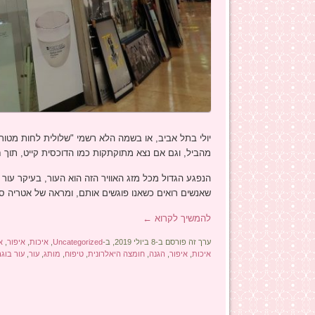
יולי בתל אביב, או בשמה הלא רשמי "שלולית לחות מטור
מהביל, וגם אם נצא מתוקתקות כמו הדוכסית קייט, תוך 
הנפגע הגדול מכל מזג האוויר הזה הוא העור, בעיקר עור ה
שאנשים רואים כשאנו פוגשים אותם, ומראה של אטריה ס
להמשיך לקרוא
←
ערך זה פורסם ב-8 ביולי 2019, ב-
Uncategorized
,
איכות
,
איפור
,
א
איכות
,
איפור
,
הגנה
,
חומצה היאלרונית
,
טיפוח
,
מותג
,
עור
,
עור בוגר