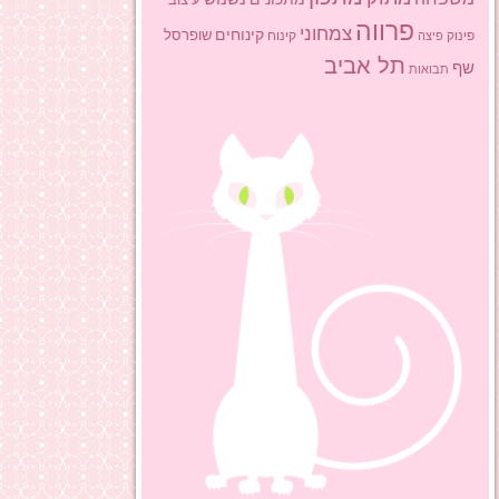
פרווה
צמחוני
קינוחים
שופרסל
פינוק
פיצה
קינוח
תל אביב
שף
תבואות