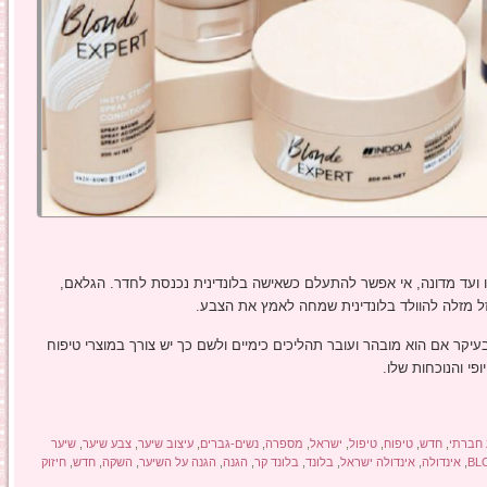
רו ועד מדונה, אי אפשר להתעלם כשאישה בלונדינית נכנסת לחדר. הגלאם,
 מזלה להוולד בלונדינית שמחה לאמץ את הצבע.
עיקר אם הוא מובהר ועובר תהליכים כימיים ולשם כך יש צורך במוצרי טיפוח
ופי והנוכחות שלו.
 חברתי
,
חדש
,
טיפוח
,
טיפול
,
ישראל
,
מספרה
,
נשים-גברים
,
עיצוב שיער
,
צבע שיער
,
שיער
BL
,
אינדולה
,
אינדולה ישראל
,
בלונד
,
בלונד קר
,
הגנה
,
הגנה על השיער
,
השקה
,
חדש
,
חיזוק