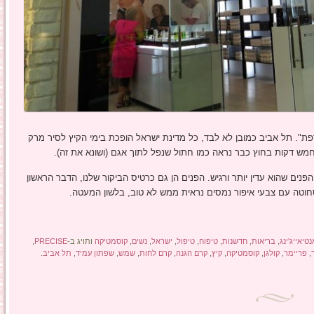
פת". תל אביב כמובן לא לבד, כל מדינת ישראל הופכת בימי הקיץ לסיר מרק
חמש דקות בחוץ כבר נראה כמו חתול שנפל לתוך אגם (ושונא את זה).
פנים שהוא עדין יותר ורגיש. הפנים הן גם כרטיס הביקור שלנו, הדבר הראשון
חוטה עם צבעי איפור נמסים נראית ממש לא טוב, בלשון המעטה.
נטיאייג'ינג
,
בריאות
,
חדשנות
,
טיפוח
,
טיפול
,
ישראל
,
נשים
,
קוסמטיקה
ותויג ב-
PRECISE
,
,
פריימר
,
קולגן
,
קוסמטיקה
,
קיץ
,
קרם הגנה
,
קרם לחות
,
שמש
,
שפתון עמיד
,
תל אביב
.