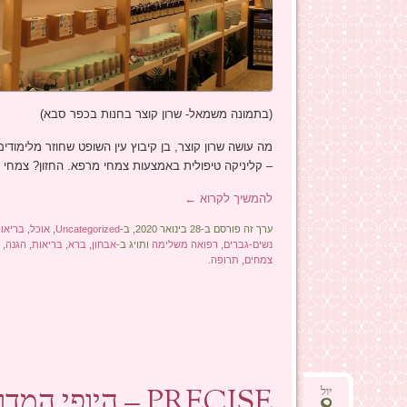
(בתמונה משמאל- שרון קוצר בחנות בכפר סבא)
מה עושה שרון קוצר, בן קיבוץ עין השופט שחוזר מלימוד
– קליניקה טיפולית באמצעות צמחי מרפא. החזון? צמחי
להמשיך לקרוא
←
ערך זה פורסם ב-28 בינואר 2020, ב-
Uncategorized
,
אוכל
,
בריאו
נשים-גברים
,
רפואה משלימה
ותויג ב-
אבחון
,
ברא
,
בריאות
,
הגנה
,
ח
צמחים
,
תרופה
.
PRECISE – היופי המדויק שלך!
יול