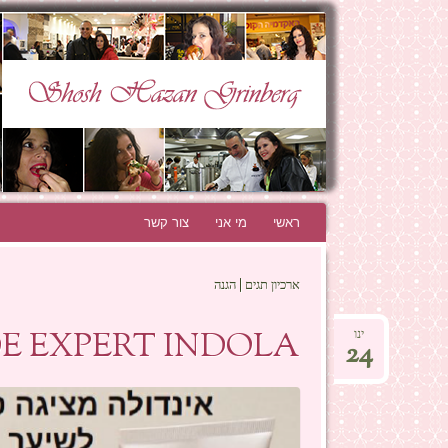
N GRINBERG
THE BEST BLOG EVER!
ראשי
לדלג לתוכן
מי אני
צור קשר
ארכיון תגים | הגנה
BLONDE EXPERT INDOLA – לא רק 
ינו
24