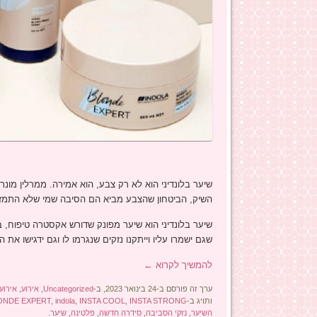
שיער בלונדיני הוא לא רק צבע, הוא אמירה. ממרלין מונ
השיק, הביטחון שהצבע מביא הם הסיבה שמי שלא התמזל
שיער בלונדיני הוא שיער מפונק שדורש אקסטרה טיפוח, ב
שגם ישמרו עליו וייתקנו נזקים שנגרמו לו וגם ידגישו את הי
להמשיך לקרוא
←
ערך זה פורסם ב-24 בינואר 2023, ב-
Uncategorized
,
אירוע
,
אירוע
ותויג ב-
INSTA STRONG
,
INSTA COOL
,
indola
,
ONDE EXPERT
השיער
,
נזקי הסביבה
,
סידרה חדשה
,
פלטינה
,
שיער
.