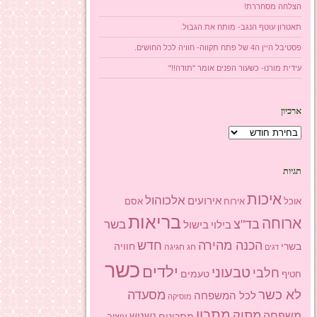
הצלחה מסחררת!
תאטרון עוטף הנגב- מותח את הגבול.
פסטיבל היין ה4 של פתח תקווה- חוויה לכל החושים.
עידית מורנו- כשעור הפנים אומר "תודה!!"
ארכיון
ארכיון
תגיות
איכות
אלכוהול
אירועים
אוכל
אסם
אירוח
בריאות
ארוחה
בד"צ
בשר
בילוי
בישול
הכנה מהירה
חדש
בשרי
חוויה
חג
חגיגה
דגים
כשר
ילדים
טבעוני
חלבי
טעמים
חטיף
לא כשר
מסעדה
לכל המשפחה
מוסיקה
מתכון
מתוק
משפחה
מתכונים
נשנוש
עיצוב