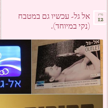
אל גל- עכשיו גם במטבח
מרץ
12
(נקי במיוחד).