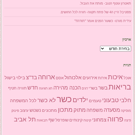
תאטרון עוטף הנגב- מותח את הגבול.
פסטיבל היין ה4 של פתח תקווה- חוויה לכל החושים.
עידית מורנו- כשעור הפנים אומר "תודה!!"
ארכיון
ארכיון
תגיות
איכות
ארוחה
בד"צ
אלכוהול
אירועים
בילוי
בישול
אוכל
אסם
אירוח
בריאות
הכנה מהירה
בשר
חדש
בשרי
חוויה
חג
חגיגה
חטיף
דגים
כשר
ילדים
טבעוני
לא כשר
חלבי
טעמים
לכל המשפחה
מתכון
מסעדה
מתוק
משפחה
מתכונים
נשנוש
עיצוב
פינוק
מוסיקה
פרווה
תל אביב
צמחוני
שף
קינוחים
שופרסל
פיצה
קינוח
תבואות