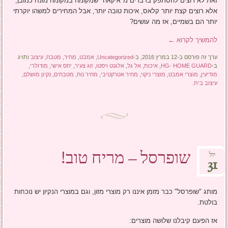
זאת לא רוצים להסתפק בדברים מ"איקאה" שמקומה במקומה מונח כמובן,
אלא רוצים קצת יותר קלאס, איכות טובה יותר, אבל המחירים למשהו יוקרתי
יותר הם בשמיים, אז מה עושים?
להמשיך לקרוא
←
ערך זה פורסם ב-12 במרץ 2016, ב-
Uncategorized
,
אמבט
,
מחיר
,
מטבח
,
עיצוב
ותויג
ב-
HG- HOME GUARD
,
איכות
,
אל גל
,
אלגנט ויסטו
,
זוג צעיר
,
יחס אישי
,
מודולרי
,
מודיעין
,
מוצרי אמבט
,
מוצרי ניקוי
,
מחיר אטרקטיבי
,
מחיר נוח
,
מטבחים
,
נקיון מושלם
,
עיצוב בית
.
שופרסל – מריח טוב!
יול
31
מותג "שופרסל" כבר מזמן איננו רק מוצרי מזון, וגם במוצרי הנקיון יש נוכחות
בולטת.
אז הפעם קיבלנו שלושה מוצרים: