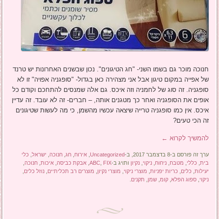
חנוכה מוכר גם בשמו השני- "חג הטיגונים". נכון שבשנים האחרונות יש טרנד
של אפייה במקום טיגון אבל אני מצהירה כאן בגדול- "סופגניה אפויה" זו לא
סופגניה. זה סוג של לחמניה וזה איכס. גם אלה שמנסים להתחכם וקודם כל
אופים את הסופגניה ואחר כך מטגנים אותה, – חברים- זה לא עובד. זה עדיין
איכס. אין כמו סופגניה טרייה שיצאה עכשיו מהשמן, כי מה לעשות שטיגונים
זה הכי טעים?
להמשיך לקרוא
←
ערך זה פורסם ב-8 בדצמבר 2017, ב-
Uncategorized
,
אירוח
,
חג
,
חנוכה
,
ישראל
,
כלי
בית
,
כללי
,
מטבח
,
ניחוח
,
ניקוי
,
נקיון
ותויג ב-
FIX
,
ABC
,
אבקת כביסה
,
איכות
,
חנוכה
,
יעילות
,
כלים
,
כריות יפניות
,
מוצרי ניקוי
,
מוצרי נקיון
,
מוצרים רב תכליתיים
,
נוזל כלים
,
ניקוי
,
ספוג הפלא
,
קומ
,
שמן
,
תקנים
.