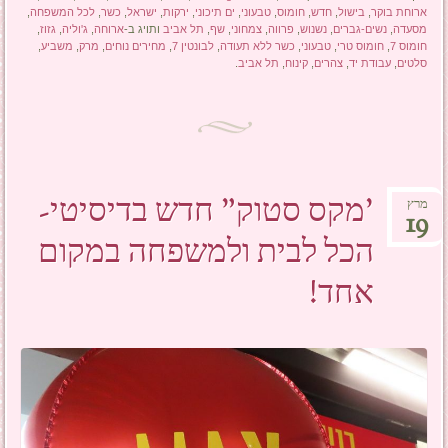
ארוחת בוקר
,
בישול
,
חדש
,
חומוס
,
טבעוני
,
ים תיכוני
,
ירקות
,
ישראל
,
כשר
,
לכל המשפחה
,
מסעדה
,
נשים-גברים
,
נשנוש
,
פרווה
,
צמחוני
,
שף
,
תל אביב
ותויג ב-
ארוחה
,
ג'וליה
,
גזוז
,
חומוס 7
,
חומוס טרי
,
טבעוני
,
כשר ללא תעודה
,
לבונטין 7
,
מחירים נוחים
,
מרק
,
משביע
,
סלטים
,
עבודת יד
,
צהרים
,
קינוח
,
תל אביב
.
'מקס סטוק" חדש בדיסיטי-
מרץ
19
הכל לבית ולמשפחה במקום
אחד!