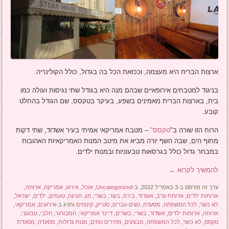
ארצות הברית היא מעצמה, וככזאת הכל בה בגדול, כולל הקולינריה.
בניגוד למטבחים אירופאיים שבהם מנה היא בגודל שתי נגיסות ועולה כמו
בית, בארצות הברית מאמינים בשפע, בעיקר בטקסס, שם הגודל בהחלט
קובע.
הרוח הזו שורה ב"
טקסס"
– מטבח אמריקאי אמיתי בעיר אשדוד, שתי דקות
מחוף הים, שבה השף יורה מביא את מיטב המנות האמריקאיות האהובות
במבחר גדול כולל בגרסאות טבעוניות ובמנות ילדים.
להמשיך לקרוא
←
ערך זה פורסם ב-3 באפריל 2022, ב-
Uncategorized
,
אוכל
,
אירוע
,
אמריקה
,
ארוחה
,
ארוחות ילדים
,
ארוחת ערב
,
אשדוד
,
בירה
,
בשר
,
בשרי
,
חג
,
חגיגה
,
טעמים
,
ילדים
,
ישראל
,
לא כשר
,
לכל המשפחה
,
מסעדה
,
נשים-גברים
,
סטייק
,
קינוחים
ותויג ב-
אירועים
,
אמריקאי
,
ארוחה
,
ארוחות ילדים
,
אשדוד
,
בשרי
,
בשרים
,
דיינר אמריקאי
,
המבורגר
,
חלבי
,
טבעוני
,
טקסס
,
לא כשר
,
לכל המשפחה
,
מבצעים
,
מחירים נוחים
,
מנות גדולות
,
מסעדה
,
מסעדת