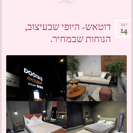
דוטאש- היופי שבעיצוב,
דצמ
14
הנוחות שבמחיר.