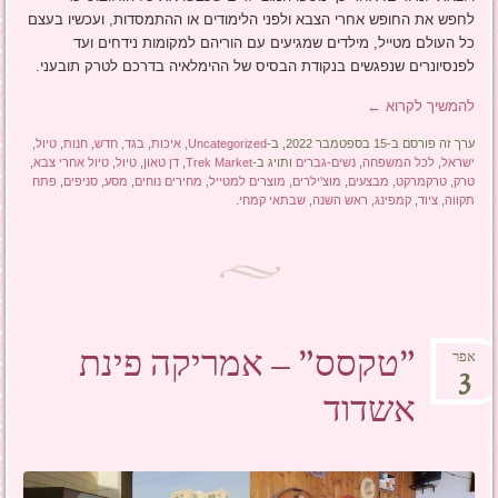
לחפש את החופש אחרי הצבא ולפני הלימודים או ההתמסדות, ועכשיו בעצם
כל העולם מטייל, מילדים שמגיעים עם הוריהם למקומות נידחים ועד
לפנסיונרים שנפגשים בנקודת הבסיס של ההימלאיה בדרכם לטרק תובעני.
להמשיך לקרוא
←
ערך זה פורסם ב-15 בספטמבר 2022, ב-
Uncategorized
,
איכות
,
בגד
,
חדש
,
חנות
,
טיול
,
ישראל
,
לכל המשפחה
,
נשים-גברים
ותויג ב-
Trek Market
,
דן טאון
,
טיול
,
טיול אחרי צבא
,
טרק
,
טרקמרקט
,
מבצעים
,
מוצ'ילרים
,
מוצרים למטייל
,
מחירים נוחים
,
מסע
,
סניפים
,
פתח
תקווה
,
ציוד
,
קמפינג
,
ראש השנה
,
שבתאי קמחי
.
"טקסס" – אמריקה פינת
אפר
3
אשדוד