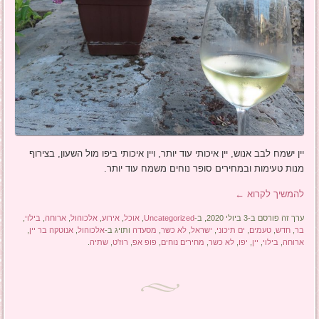
יין ישמח לבב אנוש, יין איכותי עוד יותר, ויין איכותי ביפו מול השעון, בצירוף
מנות טעימות ובמחירים סופר נוחים משמח עוד יותר.
להמשיך לקרוא
←
ערך זה פורסם ב-3 ביולי 2020, ב-
Uncategorized
,
אוכל
,
אירוע
,
אלכוהול
,
ארוחה
,
בילוי
,
בר
,
חדש
,
טעמים
,
ים תיכוני
,
ישראל
,
לא כשר
,
מסעדה
ותויג ב-
אלכוהול
,
אנוטקה בר יין
,
ארוחה
,
בילוי
,
יין
,
יפו
,
לא כשר
,
מחירים נוחים
,
פופ אפ
,
רוז'ט
,
שתיה
.