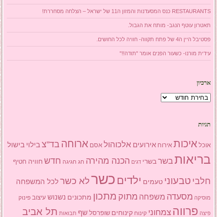
RESTAURANTS כנס המסעדנות והמזון ה11 של ישראל – הצלחה מסחררת!
תאטרון עוטף הנגב- מותח את הגבול.
פסטיבל היין ה4 של פתח תקווה- חוויה לכל החושים.
עידית מורנו- כשעור הפנים אומר "תודה!!"
ארכיון
ארכיון
תגיות
איכות
ארוחה
בד"צ
אלכוהול
אירועים
בילוי
בישול
אוכל
אסם
אירוח
בריאות
הכנה מהירה
בשר
חדש
בשרי
חוויה
חג
חגיגה
חטיף
דגים
כשר
ילדים
טבעוני
לא כשר
חלבי
טעמים
לכל המשפחה
מתכון
מסעדה
מתוק
משפחה
מתכונים
נשנוש
עיצוב
פינוק
מוסיקה
פרווה
תל אביב
צמחוני
שף
קינוחים
שופרסל
פיצה
קינוח
תבואות