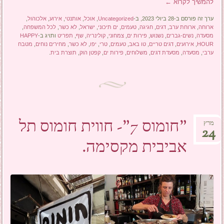
להמשיך לקרוא
←
ערך זה פורסם ב-28 ביולי 2023, ב-
Uncategorized
,
אוכל
,
אותנטי
,
אירוע
,
אלכוהול
,
ארוחה
,
ארוחת ערב
,
דגים
,
חגיגה
,
טעמים
,
ים תיכוני
,
ישראל
,
לא כשר
,
לכל המשפחה
,
מסעדה
,
נשים-גברים
,
נשנוש
,
פירות ים
,
צמחוני
,
קולינריה
,
שף
,
תפריט
ותויג ב-
HAPPY
HOUR
,
אירועים
,
דגים טריים
,
טו באב
,
טעמים
,
טרי
,
יפו
,
לא כשר
,
מחירים נוחים
,
מטבח
ערבי
,
מסעדה
,
מסעדת דגים
,
משלוחים
,
פירות ים
,
קפטן הוק
,
תוצרת בית
.
"חומוס 7"- חווית חומוס תל
מרץ
24
אביבית מקסימה.