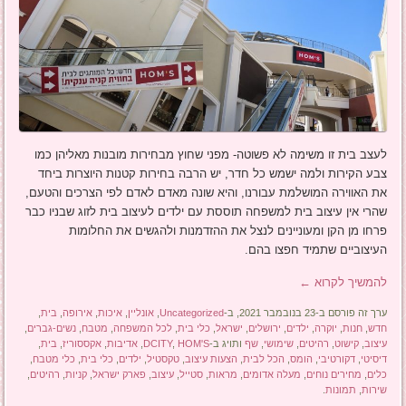
לעצב בית זו משימה לא פשוטה- מפני שחוץ מבחירות מובנות מאליהן כמו
צבע הקירות ולמה ישמש כל חדר, יש הרבה בחירות קטנות היוצרות ביחד
את האווירה המושלמת עבורנו, והיא שונה מאדם לאדם לפי הצרכים והטעם,
שהרי אין עיצוב בית למשפחה תוססת עם ילדים לעיצוב בית לזוג שבניו כבר
פרחו מן הקן ומעוניינים לנצל את ההזדמנות ולהגשים את החלומות
העיצוביים שתמיד חפצו בהם.
להמשיך לקרוא
←
ערך זה פורסם ב-23 בנובמבר 2021, ב-
Uncategorized
,
אונליין
,
איכות
,
אירופה
,
בית
,
חדש
,
חנות
,
יוקרה
,
ילדים
,
ירושלים
,
ישראל
,
כלי בית
,
לכל המשפחה
,
מטבח
,
נשים-גברים
,
עיצוב
,
קישוט
,
רהיטים
,
שימושי
,
שף
ותויג ב-
HOM'S
,
DCITY
,
אדיבות
,
אקססוריז
,
בית
,
דיסיטי
,
דקורטיבי
,
הומס
,
הכל לבית
,
הצעות עיצוב
,
טקסטיל
,
ילדים
,
כלי בית
,
כלי מטבח
,
כלים
,
מחירים נוחים
,
מעלה אדומים
,
מראות
,
סטייל
,
עיצוב
,
פארק ישראל
,
קניות
,
רהיטים
,
שירות
,
תמונות
.