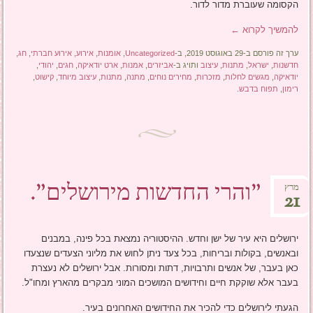
הקסומה שעוברת מדור לדור.
להמשיך לקרוא
←
ערך זה פורסם ב-29 באוגוסט 2019, ב-
Uncategorized
,
אומנות
,
אירוע
,
אירוע חברתי
,
חג
,
חדשנות
,
ישראל
,
מתנות
,
עיצוב
ותויג ב-
אביזרים
,
אמנות
,
ארט יודאיקה
,
חגים
,
יהודי
,
יודאיקה
,
מגשים לחלות
,
מזכרות
,
מחירים נוחים
,
מתנה
,
מתנות
,
עיצוב מיוחד
,
קישוט
,
רימון
,
תפוח בדבש
.
"והרי החדשות מירושלים".
מרץ
21
ירושלים היא עיר של ישן וחדש. ההיסטוריה נמצאת בכל פינה, במבנים
ובאנשים, בקולות ובריחות, בכל צעד ניתן לחוש את מליוני הצעדים שנצעדו
כאן בעבר, של אנשים ותרבויות, דתות ומסורות. אבל ירושלים לא נעצרת
בעבר אלא שוקקת חיים וחידושים המושכים המוני מבקרים מהארץ ומחו"ל.
הגעתי לירושלים כדי להכיר את החידושים האחרונים בעיר.