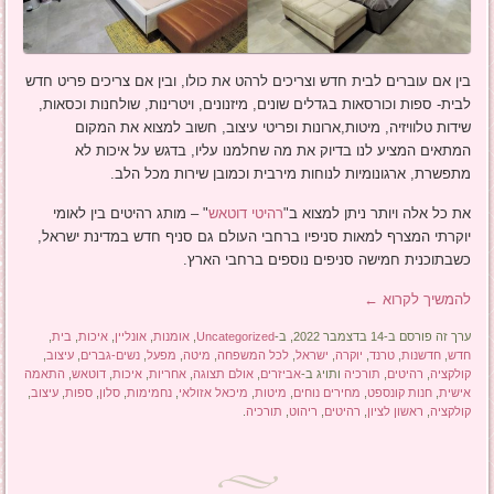
בין אם עוברים לבית חדש וצריכים לרהט את כולו, ובין אם צריכים פריט חדש
לבית- ספות וכורסאות בגדלים שונים, מיזנונים, ויטרינות, שולחנות וכסאות,
שידות טלוויזיה, מיטות,ארונות ופריטי עיצוב, חשוב למצוא את המקום
המתאים המציע לנו בדיוק את מה שחלמנו עליו, בדגש על איכות לא
מתפשרת, ארגונומיות לנוחות מירבית וכמובן שירות מכל הלב.
את כל אלה ויותר ניתן למצוא ב"
רהיטי דוטאש
" – מותג רהיטים בין לאומי
יוקרתי המצרף למאות סניפיו ברחבי העולם גם סניף חדש במדינת ישראל,
כשבתוכנית חמישה סניפים נוספים ברחבי הארץ.
להמשיך לקרוא
←
ערך זה פורסם ב-14 בדצמבר 2022, ב-
Uncategorized
,
אומנות
,
אונליין
,
איכות
,
בית
,
חדש
,
חדשנות
,
טרנד
,
יוקרה
,
ישראל
,
לכל המשפחה
,
מיטה
,
מפעל
,
נשים-גברים
,
עיצוב
,
קולקציה
,
רהיטים
,
תורכיה
ותויג ב-
אביזרים
,
אולם תצוגה
,
אחריות
,
איכות
,
דוטאש
,
התאמה
אישית
,
חנות קונספט
,
מחירים נוחים
,
מיטות
,
מיכאל אזולאי
,
נחמימות
,
סלון
,
ספות
,
עיצוב
,
קולקציה
,
ראשון לציון
,
רהיטים
,
ריהוט
,
תורכיה
.