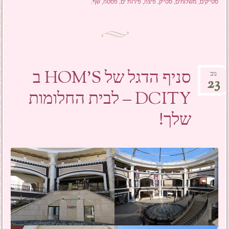
סטייקים
,
משלוחים
,
סטייק
,
פיצה
,
פירות ים
,
פסטה
,
שף
.
סניף הדגל של HOM'S ב
נוב
23
DCITY – לבית החלומות
שלך!