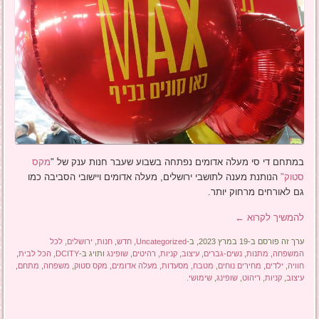
במתחם די סי מעלה אדומים נפתחה בשבוע שעבר חנות ענק של "
מקס
סטוק"
הנותנת מענה לתושבי ירושלים, מעלה אדומים ויישובי הסביבה כמו
גם לאורחים מרחוק יותר.
להמשיך לקרוא
←
ערך זה פורסם ב-19 במרץ 2023, ב-
Uncategorized
,
חדש
,
חנות
,
ירושלים
,
לכל
המשפחה
,
מתנות
,
נשים-גברים
,
עיצוב
,
קניות
,
רהיטים
,
שופינג
ותויג ב-
DCITY
,
הכל לבית
,
חוויה
,
ילדים
,
מחירים נוחים
,
מטבח
,
מסעדות
,
מעלה אדומים
,
מקס סטוק
,
משפחה
,
מתחם
,
עיצוב
,
קניות
,
ריהוט
,
שופינג
,
שימושי
.