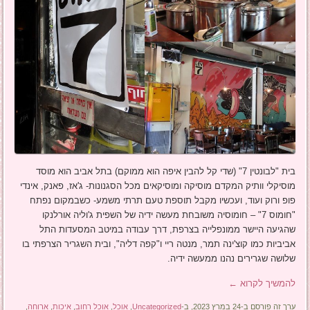
בית "לבונטין 7" (שדי קל להבין איפה הוא ממוקם) בתל אביב הוא מוסד
מוסיקלי וותיק המקדם מוסיקה ומוסיקאים מכל הסגנונות- ג'אז, פאנק, אינדי
פופ ורוק ועוד, ועכשיו מקבל תוספת טעם תרתי משמע- כשבמקום נפתח
"חומוס 7" – חומוסיה משובחת מעשה ידיה של השפית ג'וליה אורלנקו
שהגיעה היישר ממונפלייה בצרפת, דרך עבודה במיטב המסעדות התל
אביביות כמו קוצ'ינה תמר, מנטה ריי ו"קפה דליה", ובית השגריר הצרפתי בו
שלושה שגרירים נהנו ממעשה ידיה.
להמשיך לקרוא
←
ערך זה פורסם ב-24 במרץ 2023, ב-
Uncategorized
,
אוכל
,
אוכל רחוב
,
איכות
,
ארוחה
,