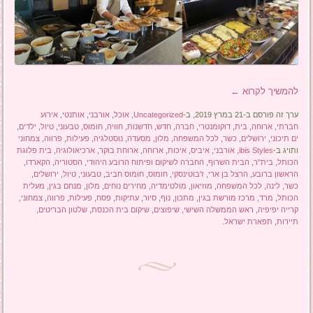
להמשיך לקרוא
←
ערך זה פורסם ב-21 במרץ 2019, ב-
Uncategorized
,
אוכל
,
אורבני
,
אותנטי
,
אירוע
חברתי
,
ארוחה
,
בית
,
דוקומנטרי
,
חברה
,
חדש
,
חדשנות
,
חוויה
,
חומוס
,
טבעוני
,
טיול
,
ילדים
,
ים תיכוני
,
ירושלים
,
כשר
,
לכל המשפחה
,
מלון
,
מסעדה
,
נוסטלגיה
,
פעילות
,
פרווה
,
צמחוני
ותויג ב-
ibis Styles
,
אורבני
,
איביס
,
איכות
,
ארוחה
,
ארוחת בוקר
,
ארכיאולוגיה
,
בית פלוגת
הכותל
,
בית"ר
,
הבית השרוף
,
החברה לשיקום ופיתוח הרובע היהודי
,
הסטוריה
,
הקארדו
,
הראשון ברובע
,
הרצל בן ארי
,
ז'בוטינסקי
,
חומוס
,
חומוס חביב
,
טבעוני
,
טיול
,
ירושלים
,
כשר
,
לינה
,
לכל המשפחה
,
מוזיאון
,
מולטימדיה
,
מחירים נוחים
,
מלון
,
מנחם בגין
,
מעלית
הכותל
,
מרד
,
מרכז מורשת בגין
,
מתכון
,
נוף
,
סיור
,
עתיקות
,
פסח
,
פעילות
,
פרווה
,
צמחוני
,
קרייה יפיפיה
,
ראש הממשלה השישי
,
שיפוצים
,
שיקום בית הכנסת
,
שלטון הבריטים
,
תיירות
,
תפארת ישראל
.