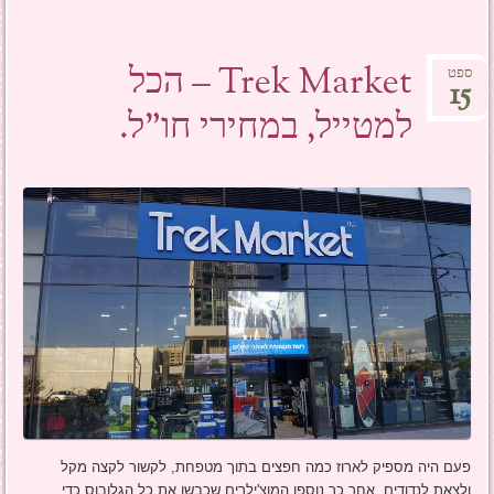
Trek Market – הכל
ספט
15
למטייל, במחירי חו"ל.
פעם היה מספיק לארוז כמה חפצים בתוך מטפחת, לקשור לקצה מקל
ולצאת לנדודים. אחר כך נוספו המוצ'ילרים שכבשו את כל הגלובוס כדי