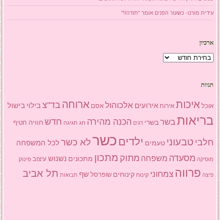
עידית מורנו- כשעור הפנים אומר "תודה!!"
ארכיון
ארכיון
תגיות
איכות
ארוחה
בד"צ
אלכוהול
אירועים
בילוי
בישול
אוכל
אסם
אירוח
בריאות
הכנה מהירה
בשר
חדש
בשרי
חוויה
חג
חגיגה
חטיף
דגים
כשר
ילדים
טבעוני
לא כשר
חלבי
טעמים
לכל המשפחה
מתכון
מסעדה
מתוק
משפחה
מתכונים
נשנוש
עיצוב
פינוק
מוסיקה
פרווה
תל אביב
צמחוני
שף
קינוחים
שופרסל
פיצה
קינוח
תבואות