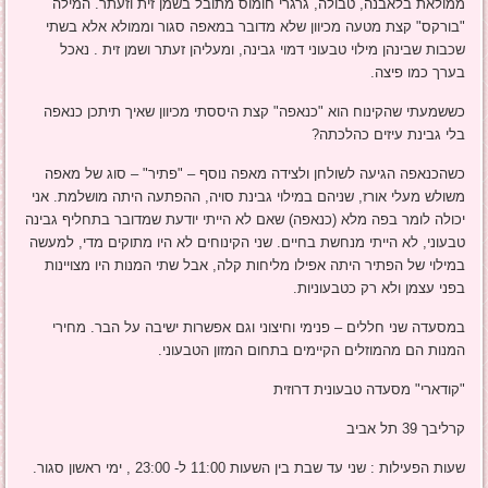
ממולאת בלאבנה, טבולה, גרגרי חומוס מתובל בשמן זית וזעתר. המילה
"בורקס" קצת מטעה מכיוון שלא מדובר במאפה סגור וממולא אלא בשתי
שכבות שבינהן מילוי טבעוני דמוי גבינה, ומעליהן זעתר ושמן זית . נאכל
בערך כמו פיצה.
כששמעתי שהקינוח הוא "כנאפה" קצת היססתי מכיוון שאיך תיתכן כנאפה
בלי גבינת עיזים כהלכתה?
כשהכנאפה הגיעה לשולחן ולצידה מאפה נוסף – "פתיר" – סוג של מאפה
משולש מעלי אורז, שניהם במילוי גבינת סויה, ההפתעה היתה מושלמת. אני
יכולה לומר בפה מלא (כנאפה) שאם לא הייתי יודעת שמדובר בתחליף גבינה
טבעוני, לא הייתי מנחשת בחיים. שני הקינוחים לא היו מתוקים מדי, למעשה
במילוי של הפתיר היתה אפילו מליחות קלה, אבל שתי המנות היו מצויינות
בפני עצמן ולא רק כטבעוניות.
במסעדה שני חללים – פנימי וחיצוני וגם אפשרות ישיבה על הבר. מחירי
המנות הם מהמוזלים הקיימים בתחום המזון הטבעוני.
"קודארי" מסעדה טבעונית דרוזית
קרליבך 39 תל אביב
שעות הפעילות : שני עד שבת בין השעות 11:00 ל- 23:00 , ימי ראשון סגור.