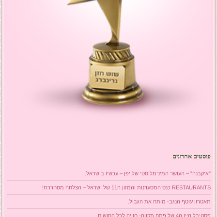
פוסטים אחרונים
"איקבנה" – העושר המינימליסטי של יפן – עכשיו בישראל.
RESTAURANTS כנס המסעדנות והמזון ה11 של ישראל – הצלחה מסחררת!
תאטרון עוטף הנגב- מותח את הגבול.
פסטיבל היין ה4 של פתח תקווה- חוויה לכל החושים.