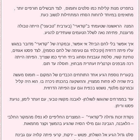
בתפריט מנות קלילות כמו סלטים וחומוס, לצד תבשילים חורפיים יותר ,
מתאימים במיוחד לרוחות הסתיו המתחילות לנשוב כעת.
המנה הראשונה שטעמתי ב"קודארי" (בערבית "טבעוני") הייתה טבולה
מרעננת, פתיחה נאה לשלל הטעמים שעתידים להגיע.
איך אפשר בלי לחם הבית? אי אפשר, ובמקרה של "קודארי" מדובר במגש
עליו פיתה דרוזית (וקיבלתי גם טעימה של לחם כוסמין), לצד פסטו אגוזים,
טחינת קשיו, סלסת עגבניות וסחוג ביתי חריף כמו שצריך. הפיתה הייתה
רכה מבפנים וקרנצ'ית זעתרית מבחוץ, חוסלה עד תום.
בקערית נוספת הגיע אחד התותחים הכבדים של המקום – חומוס מעשה
בית שהיה לא פחות ממצויין, וההשקעה בהכנתו ניכרה בו. הוא היה קליל
ובמרקם מלטף, נושנש בכפית וגם עם הפיתה הדרוזית.
עוד בממרחים שהוגשו לשולחן- לאבנה מקשיו טבעי, עם זעתר לימון, נגיעת
פסטו וריחן.
נקודת זכות גדולה ל"קודארי" – המוצרים החליפיים לא נפלו מהמקור החלבי
– הלאבנה, הגבינה וגם מילוי הסויה שהגיע בהמשך וקצר מחמאות.
סלט גדול הגיע אל השולחן, פטוש – ירקות, קרעי פיתה קלויה עם גבינת