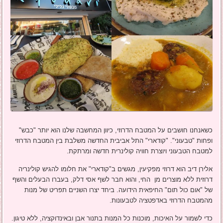
כשאנחנו חושבים על המטבח הדרוזי, כיוון המחשבה שלנו הוא יותר "כבש"
ופחות "טבעוני". "קודארי" התל אביבית החדשה משלבת בין המטבח הדרוזי
למטבח הטבעוני ויוצרת חוויה קולינרית חדשה ומרתקת.
אלירן דיב הוא דרוזי מפקיעין, מגשים ב"קודארי" את חלומו להגיש קולינריה
דרוזית ללא מוצרים מן החי, והוא חבר לשף אסי דלק, בעברו הבעלים והשף
של "אום כול תום" החיפאית הידועה. ביחד יצרו השניים תפריט של מנות
מהמטבח הדרוזי באדפטציה לטבעונות.
כדי לשמור על האיכות, מוכנות כל המנות בתנור אבן ובאינדוקציה, ללא טיגון.