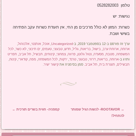
טלפון 0528282003
נגישות: יש
כשרות: המזון לא כולל מרכיבים מן החי, אין תעודת כשרות עקב הפתיחה
בשישי ושבת.
ערך זה פורסם ב-12 בספטמבר 2019, ב-
Uncategorized
,
אוכל
,
אותנטי
,
אלכוהול
,
ארוחה
,
ארוחת ערב
,
בישול
,
בריאות
,
גליל
,
חדש
,
טבעוני
,
טעמים
,
ים תיכוני
,
לא כשר
,
לכל
המשפחה
,
מטבח
,
מסעדה
,
נטול גלוטן
,
פרווה
,
צמחוני
,
קינוחים
,
תבשיל
,
תל אביב
,
תפריט
ותויג ב-
ארוחה
,
בריאות
,
דרוזי
,
טבעוני
,
טרנד
,
ירקות
,
לכל המשפחה
,
מפה
,
קודארי
,
קינוח
,
תבשילים
,
תוצרת בית
,
תל אביב
. סמן בסימניה את
קישור ישיר
.
ניווט בפוסטים
→
ROOTAVOR- לנשות הגיל שמותר
קמפניה- חווית בשרים תורכית
←
להתחיל!