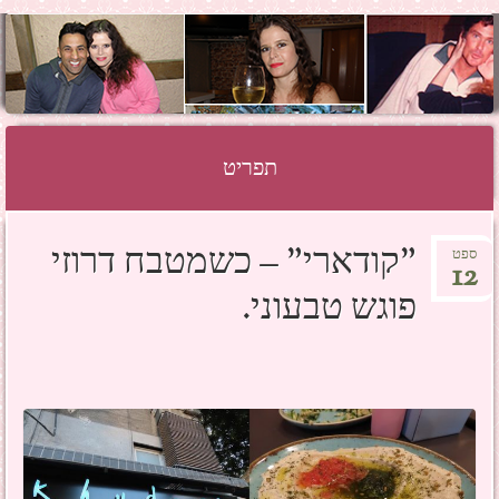
SHOSH HAZAN
GRINBERG
תפריט
לדלג לתוכן
"קודארי" – כשמטבח דרוזי
ספט
12
פוגש טבעוני.