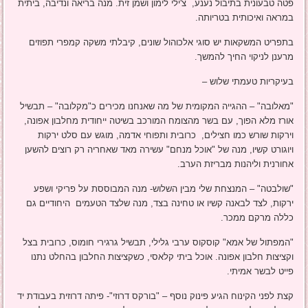
פטה טבעונית בתיבול נענע, צ'ילי לימון ושמן זית. מנה בריאה ונדיבה, ביתית
במראה ואיכותית בטריותה.
בתפריט המשקאות יש סוגי אלכוהול שונים, קיבלתי משקה קמפרי תפוזים
מרענן לניקוי החיך להמשך.
בעיקריות טעמתי שלוש –
"מאלובה" – ההגייה המקומית של מה שאנחנו מכירים כ"מקלובה" – תבשיל
אורז מלא הפוך, עם בשר מהצומח המורכב בשיטה ייחודית מחלבון אפונה,
וירקות שורש כמו חצילים, כרובית ותפוחי אדמה, מוגש עם סלט ירקות
ויוגורט קשיו, מנה של "אוכל מנחם" עשירה מאד שאחריה רק רוצים להשען
אחורנית וליהנות מבריזת הערב.
"שולבטה" – המנצחת שלי מבין השלוש- מנה המבוססת על פריקי ושפע
ירקות, לצד לבאנה קשיו או טחינה בצד, מנה שלצד הטעמים היחודיים גם
כללה מרקם ממכר.
"המפתול של אמא" קוסקוס ערבי גלילי, תבשיל גרגירי חומוס, כרובית בצל
וקציצות חלבון אפונה. אוכל ביתי קלאסי, כשקציצות החלבון בהחלט נתנו
פייט לבשר אמיתי.
קצת לפני הקינוח הגיע פינוק נוסף – "בורקס דרוזי"- פיתה דרוזית בעבודת יד