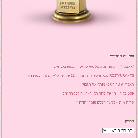
פוסטים אחרונים
"איקבנה" – העושר המינימליסטי של יפן – עכשיו בישראל.
RESTAURANTS כנס המסעדנות והמזון ה11 של ישראל – הצלחה מסחררת!
תאטרון עוטף הנגב- מותח את הגבול.
פסטיבל היין ה4 של פתח תקווה- חוויה לכל החושים.
עידית מורנו- כשעור הפנים אומר "תודה!!"
ארכיון
ארכיון