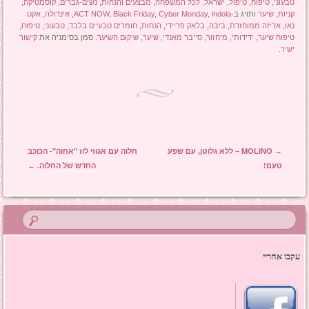
טבעוני
,
טיפוח
,
טיפול
,
ישראל
,
לכל המשפחה
,
מבצעים והנחות
,
נשים-גברים
,
קוסמטיקה
,
קניות
,
שיער
ותויג ב-
indola
,
Cyber Monday
,
Black Friday
,
ACT NOW
,
אינדולה
,
אקט
נאו
,
אריזה ממוחזרת
,
ביבה
,
בלאק פריידי
,
הנחות
,
חומרים טבעיים בלבד
,
טבעוני
,
טיפוח
,
טיפוח שיער
,
ידידותי
,
מיחזור
,
סייבר מאנדי
,
שיער
,
שיקום השיער
. סמן בסימניה את
קישור
ישיר
.
ניווט בפוסטים
→
MOLINO – ללא גלוטן, עם שפע
חלוה עם אגוזי לוז "אחוה"- הכוכב
טעם!
החדש של החלוה.
←
עקבו אחריי