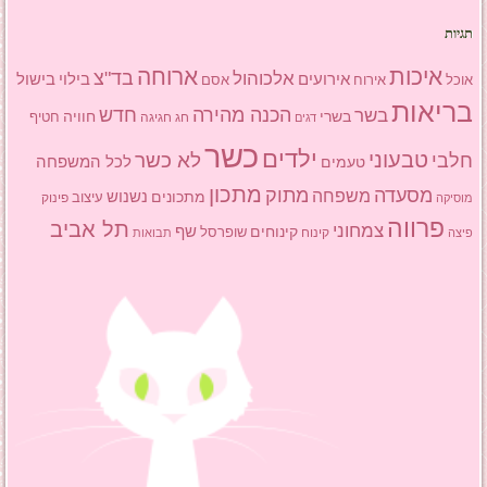
תגיות
איכות
ארוחה
בד"צ
אלכוהול
אירועים
בילוי
בישול
אוכל
אסם
אירוח
בריאות
הכנה מהירה
בשר
חדש
בשרי
חוויה
חג
חגיגה
חטיף
דגים
כשר
ילדים
טבעוני
לא כשר
חלבי
טעמים
לכל המשפחה
מתכון
מסעדה
מתוק
משפחה
מתכונים
נשנוש
עיצוב
פינוק
מוסיקה
פרווה
תל אביב
צמחוני
שף
קינוחים
שופרסל
פיצה
קינוח
תבואות