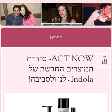
SHOSH HAZAN
GRINBERG
תפריט
לדלג לתוכן
ACT NOW- סידרת
נוב
18
המוצרים החדשה של
Indola- לנו ולסביבה!