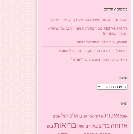
פוסטים אחרונים
"איקבנה" – העושר המינימליסטי של יפן – עכשיו בישראל.
RESTAURANTS כנס המסעדנות והמזון ה11 של ישראל –
הצלחה מסחררת!
תאטרון עוטף הנגב- מותח את הגבול.
פסטיבל היין ה4 של פתח תקווה- חוויה לכל החושים.
עידית מורנו- כשעור הפנים אומר "תודה!!"
ארכיון
ארכיון
תגיות
איכות
אלכוהול
אירועים
אוכל
אסם
אירוח
בריאות
ארוחה
בד"צ
בשר
בילוי
בישול