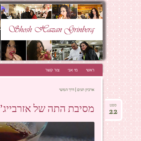
N GRINBERG
THE BEST BLOG EVER!
ראשי
לדלג לתוכן
מי אני
צור קשר
ארכיון תגים | דרך המשי
מסיבת התה של אזרבייג'ן
ספט
22