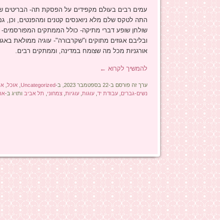
עמים רבים בעולם מקפידים על הפסקת תה- הבריטים שש
התה לטקס שלם מלא ניואנסים קטנים ומהפנטים, וכן, גם 
ובליבם אגוזים מתוקים ו"שקרבורה"- עוגיה ממולאת באגו
אורגניות מכל מה שצומח במדינה, וממתקים רבים.
להמשיך לקרוא
←
ערך זה פורסם ב-22 בספטמבר 2023, ב-
Uncategorized
,
אוכל
,
או
נשים-גברים
,
עבודת יד
,
עוגות
,
עוגיות
,
צמחוני
,
תל אביב
ותויג ב-
ארז
ניווט בפוסטים