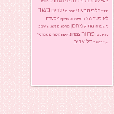
הכנה מהירה
חדש
בשרי
חוויה
חג
חגיגה
דגים
כשר
ילדים
טבעוני
חלבי
טעמים
חטיף
לא כשר
מסעדה
לכל המשפחה
מוסיקה
מתכון
מתוק
משפחה
מתכונים
נשנוש
עיצוב
פרווה
צמחוני
קינוחים
שופרסל
פינוק
פיצה
קינוח
תל אביב
שף
תבואות