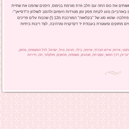
ותים את כוס התה עם חלב וזרת מורמת בנימוס, היפנים שהפכו את שתיית
באזרבייג'ן נהוג לקחת פסק זמן מטרדות היומיום ולהסב לשולחן ה"דסייאך"-
שולחן שופע דברי מתיקה- כולל הממתקים המפורסמים- פחלבה- שהוא סוג של "בקלאווה" המורכבת מ12 (!) שכבות עלים פריכים
זים מתוקים ומעוטרת בעבודת יד דקדקנית ומרהיבה, לצד ריבות ביתיות
תנטי
,
אירוח
,
אירוע חברתי
,
ארוחה
,
בילוי
,
חגיגה
,
טיול
,
ישראל
,
לכל המשפחה
,
מתוק
,
בייג'ן
,
דרך המשי
,
טקס תה
,
מנהגים
,
משפחה
,
מתוקים
,
פולקלור
,
תה
,
תיירות
.