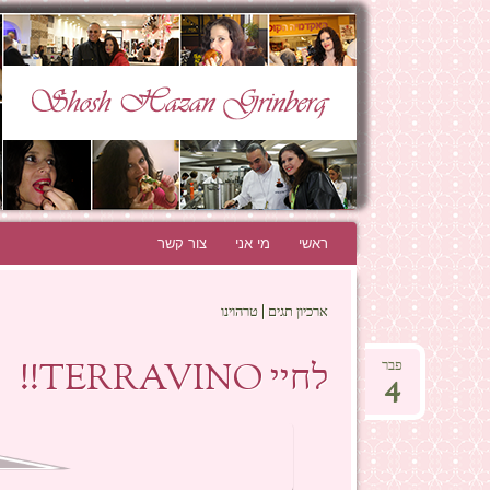
N GRINBERG
THE BEST BLOG EVER!
ראשי
לדלג לתוכן
מי אני
צור קשר
ארכיון תגים | טרהוינו
לחיי TERRAVINO!!
פבר
4