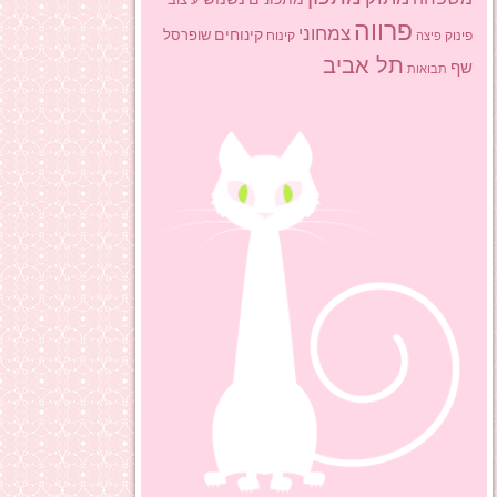
פרווה
צמחוני
קינוחים
שופרסל
פינוק
פיצה
קינוח
תל אביב
שף
תבואות