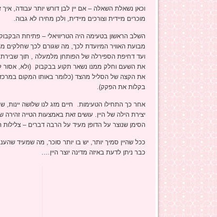
וכאן נשאלת השאלה – אם יין לבן דורש יותר עבודה, איך ז
מוכרים מיידית וצורכים מיידית, ולכן מחירו לא גבוה.
השלב הראשון בטעימה היה הטריוויאלי – פתיחת הבקבוק
מבועת האוויר המיועדת לכך, מה שגורם לכך שחלקים מהצי
ועד דחיפת הספירלה של הפותחן מלמעלה , תוך שבירת
את השעם וחלק ממנו נשאר תקוע בבקבוק (ולא, אסור לדח
את הקצה של הסליל מהצד (כלומר באותו המקום במרכז ה
בקלות את הפקק).
אחר כך התחילו הטעימות. חיים מזג לנו שלושה יינות, שנ
יצירת הילה של היין. עושים זאת באמצעות הטייה זהירה 
הסימן שנוצר על הדופן מעיד על הרבה דברים – צלילות היי
ככל שהיין סמיך יותר, יש בו יותר סוכר, מה שמעיד שה
כבר ניתן לדעת באיזה מדינה יוצר היין….