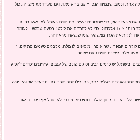
קה אחר, וכמובן שבמינון הנכון יין גם בריא מאד, וגם מעודד את מיצי העיכול
זי האלכוהול, כדי שתכונותיו יעצימו את חווית האוכל ולא יפגעו בה. זו
הסיבה שיינות שבאים לפני הארוחה – האפרטיף- יכללו לכל היותר 17% אלכוהול, כדי לא להרדים את קולטני הטעם שבלשון. לעומת
נועדו לנקות את הגרון ממשקעי שומן שנשארו מהארוחה.
 לוקחים קמפרי , שהוא מר, ומוסיפים לו מלח, מקבלים טעמים מתוקים. זו
מעט מלח, ליצירת חווית טעם שלמה.
ים. בישראל יש כרמים רבים וסוגים שונים של ענבים, שהייננים יכולים להפיק
ותר והענבים בשלים יותר, הם יכילו יותר סוכר וגם יותר אלכוהול והיין יהיה
ר של יין אדום מכיוון שהלבן דורש דיוק מירבי ולא סובל אף פגם, בניגוד