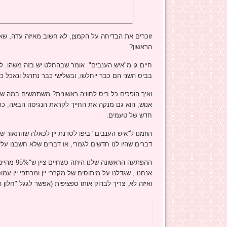
זוכרים את הבדיחה על הקמצן, לא חשוב מאיזה עדה, שאמ
הראשון?
חיים גן מ"איש הענבים" אומר שבהחלט יש בזה משהו. לא
בביס השני הם כבר ייחלשו, ובשלישי כבר נתרגל ונאכל כד
ואיך הופכים כל ביס לחוויה ראשונית? משתמשים במה שאב
אנוש, הוא גם מנקה את החייך לקראת הנגיסה הבאה, ככה
חדש של טעמים.
הוזמנו ל"איש הענבים" ביפו לסדנת יין לכאלה שהתאור 
דברים שהיו לנו חדשים לגמרי, או דברים שלא חשבנו על
ההפתעה הר
אנחנו , שגדלנו על מיתוסים של מקררי יין ומרתפי יין עמו
ואיזה לא, צריך לבדוק אותו ספציפית (אפשר לגגל "חלון ה