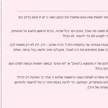
ר לאשתו שאין טעם שתאכל את הבוטן השני כי יש לו טעם בדיוק כמו
 משנה מה נאכל, טעים ויקר ככל שיהיה, בביס הראשון נתענג על הטעמים,
י לשבוע ולא כדי ליהנות. לא חבל?
ות אבותינו עוד בתקופת התנ"ך הכירו ואהבו – היין. היין לא רק משמח לבב
 שאם מתאימים את היין לאוכל, מקבלים חוויה חדשה בכל נגיסה, ועולם
שלהם של יין מתמצא ב"טעים" או "לא טעים" ובמשך השעות הבאות למדנו המון
יהם בכלל.
אשונה שלנו היתה כשחיים ציין ש"95% מהיינות אמורים לשתות בשנה הראשונה שלהם כי אחר כך האיכות רק יורדת".
סים ומסתוריים, הופתענו. כדי לדעת באמת איזה יין יכול להישמר ולהתיישן
שתיה של היין").