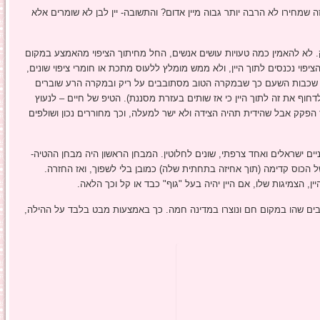
ה שמחירו לא הרבה יותר גבוה מיין אדום? והתשובה- יין לבן לא שומרים אלא
. לא להאמין כמה טעויות עושים אנשים, החל מחיתוך הציפוי מהאמצע במקום
פוי נכנסים לתוך היין, ולא ממש מומלץ ללעוס מתכת או חומרי ציפוי שונים,
 שכבות השעם כך שבמקרה הטוב מסתובבים על ריק ובמקרה הרע שוברים
וף את זה לתוך היין כי אז שותים בעזרת מסננת). הטיפ של חיים – לנעוץ
פקק אבל שהידית תהיה הצידה ולא ישר למעלה, וכך מחוררים נכון ושולפים
יים ישראלים ואחד צרפתי, שונים לחלוטין. המבחן הראשון היה מבחן ההטיה-
של הכוס קדימה (תוך אחיזה בתחתית שלה) כמובן בלי לשפוך, ואז החזרה.
ן, הצמיגות שלו, אם היין יהיה בעל "גוף" כבד או קל וכך הלאה.
ענבים שהו במקום חם ונוצרו במדינה חמה. כך באמצעות מבט בלבד על ההילה,