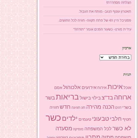
הצלחה מסחררת!
תאטרון עוטף הנגב- מותח את הגבול.
פסטיבל היין ה4 של פתח תקווה- חוויה לכל החושים.
עידית מורנו- כשעור הפנים אומר "תודה!!"
ארכיון
ארכיון
תגיות
איכות
אלכוהול
אירועים
אוכל
אסם
אירוח
בריאות
ארוחה
בד"צ
בשר
בילוי
בישול
הכנה מהירה
חדש
בשרי
חוויה
חג
חגיגה
דגים
כשר
ילדים
טבעוני
חלבי
טעמים
חטיף
לא כשר
מסעדה
לכל המשפחה
מוסיקה
מתכון
מתוק
משפחה
מתכונים
נשנוש
עיצוב