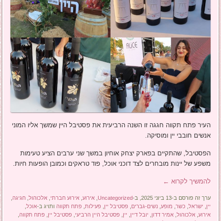
העיר פתח תקווה חגגה זו השנה הרביעית את פסטיבל היין שמשך אליו המוני
אנשים חובבי יין ומוסיקה.
הפסטיבל, שהתקיים בפארק יצחק אוחיון במשך שני ערבים הציע טעימות
משפע של יינות מובחרים לצד דוכני אוכל, פוד טראקים וכמובן הופעות חיות.
להמשיך לקרוא
←
ערך זה פורסם ב-13 ביוני 2025, ב-
Uncategorized
,
אירוע
,
אירוע חברתי
,
אלכוהול
,
חגיגה
,
יין
,
ישראל
,
כשר
,
מופע
,
נשים-גברים
,
פסטיבל יין
,
פעילות
,
פתח תקווה
ותויג ב-
אוכל
,
אירוע
,
אלכוהול
,
אמיר דדון
,
יובל דיין
,
יין
,
פסטיבל היין הרביעי
,
פסטיבל יין
,
פתח תקווה
,