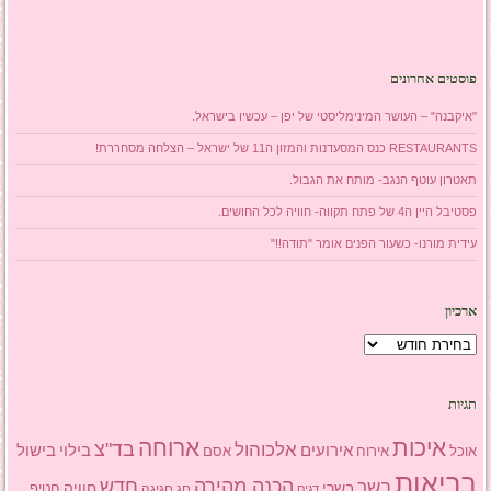
פוסטים אחרונים
"איקבנה" – העושר המינימליסטי של יפן – עכשיו בישראל.
RESTAURANTS כנס המסעדנות והמזון ה11 של ישראל – הצלחה מסחררת!
תאטרון עוטף הנגב- מותח את הגבול.
פסטיבל היין ה4 של פתח תקווה- חוויה לכל החושים.
עידית מורנו- כשעור הפנים אומר "תודה!!"
ארכיון
ארכיון
תגיות
איכות
ארוחה
בד"צ
אלכוהול
אירועים
בילוי
בישול
אוכל
אסם
אירוח
בריאות
הכנה מהירה
בשר
חדש
בשרי
חוויה
חג
חגיגה
חטיף
דגים