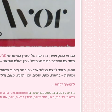
השבוע הושק מועדון הבריאות של המגזין האינטרנטי
VOR.
ביחד עם העורכת המיתולוגית של עיתון "עולם האישה" – מ
המגזין מיועד לנשים בגילאי ארבעים פלוס (אם כי מצאתי
ועסוקות – בריאות, כסף, יחסים, יופי, תזונה, עיצוב, נדל"
להמשיך לקרוא
←
ערך זה פורסם ב-11 בספטמבר 2019, ב-
Uncategorized
,
אירוע ח
בריאות
,
גיל
,
יופי
,
מגזין
,
מגזין לנשים
,
מועדון בריאות
,
נשים
,
עסקים
,