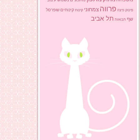
פרווה
צמחוני
קינוחים
שופרסל
פינוק
פיצה
קינוח
תל אביב
שף
תבואות