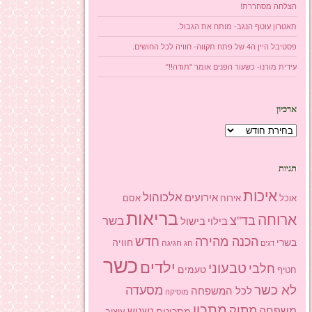
הצלחה מסחררת!
תאטרון עוטף הנגב- מותח את הגבול.
פסטיבל היין ה4 של פתח תקווה- חוויה לכל החושים.
עידית מורנו- כשעור הפנים אומר "תודה!!"
ארכיון
ארכיון
תגיות
איכות
אלכוהול
אירועים
אוכל
אסם
אירוח
בריאות
ארוחה
בד"צ
בשר
בילוי
בישול
הכנה מהירה
חדש
בשרי
חוויה
חג
חגיגה
דגים
כשר
ילדים
טבעוני
חלבי
טעמים
חטיף
לא כשר
מסעדה
לכל המשפחה
מוסיקה
מתכון
מתוק
משפחה
מתכונים
נשנוש
עיצוב