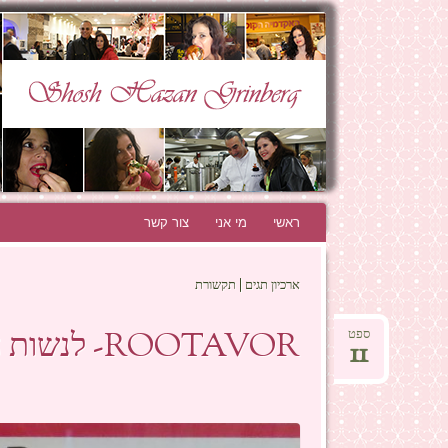
N GRINBERG
THE BEST BLOG EVER!
ראשי
לדלג לתוכן
מי אני
צור קשר
ארכיון תגים | תקשורת
ROOTAVOR- לנשות הגיל שמותר להתחיל!
ספט
11