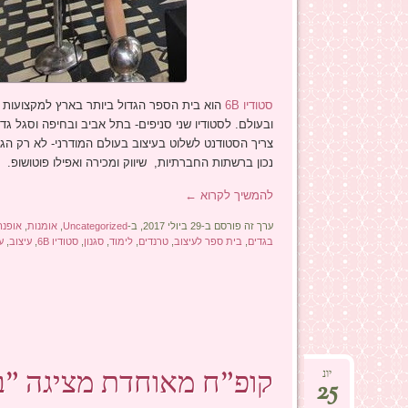
סטודיו 6B
ובעולם. לסטודיו שני סניפים- בתל אביב ובחיפה וסגל
צריך הסטודנט לשלוט בעיצוב בעולם המודרני- לא רק הג
נכון ברשתות החברתיות, שיווק ומכירה ואפילו פוטושופ.
להמשיך לקרוא
←
ערך זה פורסם ב-29 ביולי 2017, ב-
Uncategorized
,
אומנות
,
אופנה
בגדים
,
בית ספר לעיצוב
,
טרנדים
,
לימוד
,
סגנון
,
סטודיו 6B
,
עיצוב
,
ע
קופ"ח מאוחדת מציגה "בי
יונ
25