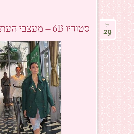
סטודיו 6B – מעצבי העתיד- האישי והטרנדי
יול
29