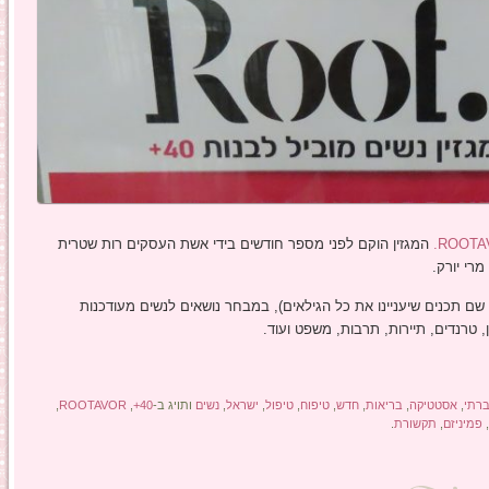
ROOTA
המגזין הוקם לפני מספר חודשים בידי אשת העסקים רות שטרית
רי יורק.
 שם תכנים שיעניינו את כל הגילאים), במבחר נושאים לנשים מעודכנות
ן, טרנדים, תיירות, תרבות, משפט ועוד.
ברתי
,
אסטטיקה
,
בריאות
,
חדש
,
טיפוח
,
טיפול
,
ישראל
,
נשים
ותויג ב-
40+
,
ROOTAVOR
,
פמיניזם
,
תקשורת
.