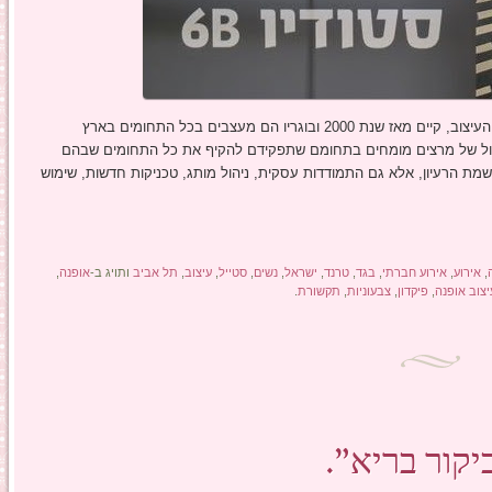
הוא בית הספר הגדול ביותר בארץ למקצועות העיצוב, קיים מאז שנת 2000 ובוגריו הם מעצבים בכל התחומים בארץ
 גדול של מרצים מומחים בתחומם שתפקידם להקיף את כל התחומים שבהם
שמת הרעיון, אלא גם התמודדות עסקית, ניהול מותג, טכניקות חדשות, שימוש
,
אירוע
,
אירוע חברתי
,
בגד
,
טרנד
,
ישראל
,
נשים
,
סטייל
,
עיצוב
,
תל אביב
ותויג ב-
אופנה
,
יצוב אופנה
,
פיקדון
,
צבעוניות
,
תקשורת
.
קור בריא".