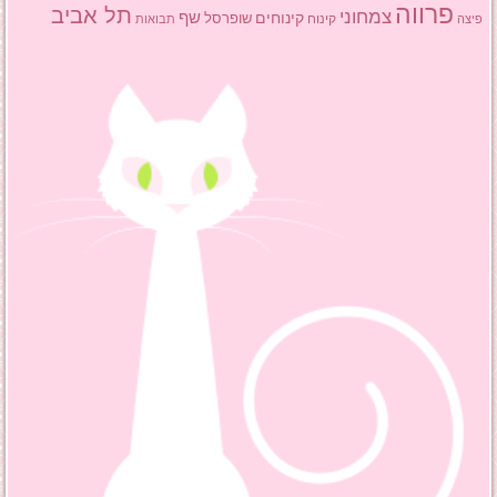
פרווה
תל אביב
צמחוני
שף
קינוחים
שופרסל
פיצה
קינוח
תבואות