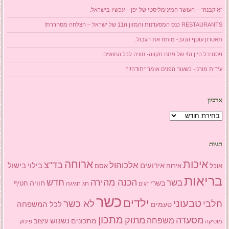
"איקבנה" – העושר המינימליסטי של יפן – עכשיו בישראל.
RESTAURANTS כנס המסעדנות והמזון ה11 של ישראל – הצלחה מסחררת!
תאטרון עוטף הנגב- מותח את הגבול.
פסטיבל היין ה4 של פתח תקווה- חוויה לכל החושים.
עידית מורנו- כשעור הפנים אומר "תודה!!"
ארכיון
ארכיון
תגיות
איכות
ארוחה
בד"צ
אלכוהול
אירועים
בילוי
בישול
אוכל
אסם
אירוח
בריאות
הכנה מהירה
בשר
חדש
בשרי
חוויה
חג
חגיגה
חטיף
דגים
כשר
ילדים
טבעוני
לא כשר
חלבי
טעמים
לכל המשפחה
מתכון
מסעדה
מתוק
משפחה
מתכונים
נשנוש
עיצוב
פינוק
מוסיקה