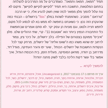
תמיד "חמאה, חמאה וחמאה". כשמדברים על מה המרכיבים להצלחה
בתחום המלונאות, התשובה היא תמיד "לוקיישן לוקיישן לוקיישן". מיקום לא
נוח עלול להפוך מלון מפואר לכזה שאין חשק להגיע אליו, כי יש הרבה
"טרראם " מסביב. כשהוזמנתי לשהות במלון
"Ibis
" בירושלים – הבנתי כמה
שהעקרון הזה נכון- כי כשאנחנו בחופשה לא ממש בא לנו לנסוע לכל מקום,
לחפש חנייה ולנווט, וגם מוניות הן עסק יקר. לא סתם אומרים שבחופשות
כלי התחבורה הנפוץ ביותר הוא "אוטובוס 11"- קרי, שתי הרגליים שלנו. מלון
"איביס" ממוקם בצנטרום של הפיילה- בלב ירושלים, על כיכר ציון, צמוד
לרחוב יפו שהוא משהו כמו ה"שאנז אליזה" של ירושלים, מרחק קצר לכל
הנקודות החשובות של ירושלים- הכותל , שער יפו והעיר העתיקה, מגדל דוד,
מדרחוב בן יהודה, מוזיאון המוסיקה, מעלית הזמן, בית הכנסת הגדול, ואיך
אפשר בלי עשר דקות הליכה בלבד לשוק מחנה יהודה?
להמשיך לקרוא
←
ערך זה פורסם ב-17 בנובמבר 2017, ב-
Uncategorized
,
אוכל
,
אינטרנט
,
אירוח
,
אירוע
חברתי
,
אלכוהול
,
ארוחה
,
ארוחת בוקר
,
חוויה
,
חופשה
,
טיול
,
ים תיכוני
,
ירושלים
,
כשר
,
לכל
המשפחה
,
מלון
,
משפחה
,
נוף
,
נשים
,
נשים-גברים
,
סיור שוק
,
קבוצות
ותויג ב-
IBIS
,
אדיבות
,
איביס ירושלים
,
ארוחה
,
בר
,
חוויה
,
טיולים
,
ירושלים
,
כותל
,
כיכר ציון
,
מיקום
,
מלון
,
משפחה
,
נוחות
,
נופש
,
עיצוב
,
עיר הקודש
,
עסקים
,
קודש
,
קולינריה
,
רחוב יפו
,
שירות
,
תיירות
,
תיירים
.