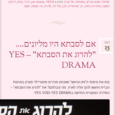
ישראל
,
נשים-גברים
,
עמותות
,
תל אביב
ותויג ב-
# yes drama
YES
,
,
דביר בנדק
,
דרמה
,
הפקה
,
טלוויזיה בלווין
,
יס
,
ישראלית
,
לווין
,
מלי לוי
,
סדרה
,
עיר מקלט
,
פשע
.
אם לסבתא היו מליונים….
דצמ
15
"להרוג את הסבתא" – YES
DRAMA
קחו את טיפוסי ה"וויט טראש" שאנחנו מכירים מהטריילר פארק בארצות
הברית ותעשו להם עליה לארץ. מה קיבלתם? את "להרוג את הסבתא" –
הסידרה המקורית החדשה בYES DRAMA וYES VOD.