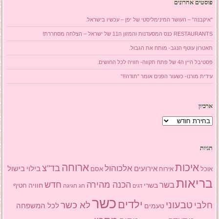
פוסטים אחרונים
"איקבנה" – העושר המינימליסטי של יפן – עכשיו בישראל.
RESTAURANTS כנס המסעדנות והמזון ה11 של ישראל – הצלחה מסחררת!
תאטרון עוטף הנגב- מותח את הגבול.
פסטיבל היין ה4 של פתח תקווה- חוויה לכל החושים.
עידית מורנו- כשעור הפנים אומר "תודה!!"
ארכיון
ארכיון
תגיות
איכות
ארוחה
בד"צ
אלכוהול
אירועים
בילוי
בישול
אוכל
אסם
אירוח
בריאות
הכנה מהירה
בשר
חדש
בשרי
חוויה
חג
חגיגה
חטיף
דגים
כשר
ילדים
טבעוני
לא כשר
חלבי
טעמים
לכל המשפחה