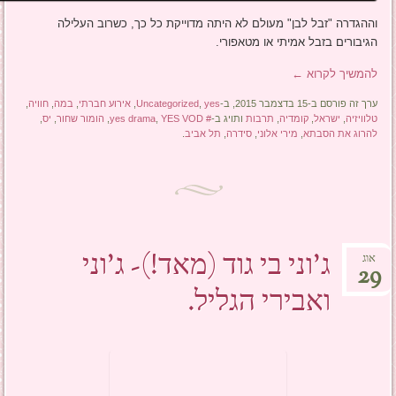
וההגדרה "זבל לבן" מעולם לא היתה מדוייקת כל כך, כשרוב העלילה
הגיבורים בזבל אמיתי או מטאפורי.
להמשיך לקרוא
←
ערך זה פורסם ב-15 בדצמבר 2015, ב-
yes
,
Uncategorized
,
אירוע חברתי
,
במה
,
חוויה
,
טלוויזיה
,
ישראל
,
קומדיה
,
תרבות
ותויג ב-
# yes drama
YES VOD
,
,
הומור שחור
,
יס
,
להרוג את הסבתא
,
מירי אלוני
,
סידרה
,
תל אביב
.
ג'וני בי גוד (מאד!)- ג'וני
אוג
29
ואבירי הגליל.