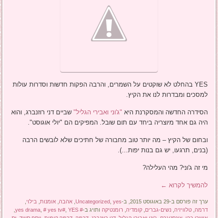
YES בהחלט לא שוקטים על השמרים, והרבה הפקות חדשות וסדרות עולות
למסכים ומבדרות לנו את הקיץ.
הסידרה החדשה והמסקרנת היא
"ג'וני ואבירי הגליל"
שביים דני רוזנברג, והוא
היה גם אחד מיוצריה ביחד עם תום שובל. המפיקים הם "יולי אוגוסט".
ובחום של הקיץ – מה יותר טוב מחבורה של חתיכים שלא לובשים הרבה
(בנים, תרגעו, יש גם בנות יפות…).
מי זה ג'וני? מהי העלילה?
להמשיך לקרוא
←
ערך זה פורסם ב-29 באוגוסט 2015, ב-
yes
,
Uncategorized
,
אהבה
,
אומנות
,
בילוי
,
דרמה
,
טלוויזיה
,
נשים-גברים
,
קומדיה
,
רומנטיקה
ותויג ב-
# yes drama
YES
,
# yes tv#
,
,
אושרי כהן
,
אינסטגרם
,
ג'וני ואבירי הגליל
,
דני רוזנברג
,
דרמה
,
דרמה קומית
,
יוסף סוויד
,
יס