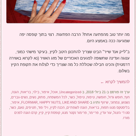
מה יותר טוב מהפתעה אחת? הרבה הפתעות. רצוי בתוך קופסה יפה
שמגיעה ככה באמצע היום.
ב"לייק אנד שייר" הבינו שצריך להתכונן היטב לקיץ, בעיקר מישהי כמוני,
ענוגה ועדינה שחשופה לפגעים האכזריים של מזג האוויר (נא לקרוא באווירה
דרמטית) והכינו חבילה שכוללת כל מה שצריך כדי לצלוח את תקופת הקיץ
בשלום.
להמשיך לקרוא
←
ערך זה פורסם ב-21 ביולי 2018, ב-
Uncategorized
,
אוכל
,
איפור
,
בילוי
,
בריאות
,
הגנה
,
חוף
,
חופש גדול
,
חופשה
,
טיפוח
,
טיפול
,
כשר
,
לכל המשפחה
,
מתוק
,
נשים
,
נשים-גברים
,
נשנוש
,
צמחוני
,
שיזוף
ותויג ב-
LIKE AND SHARE
,
HAPPY NUTS
,
FLORMAR
,
איפור
,
בליסטקס מנגו תפוח
,
בריאות
,
הגנה לשפתיים
,
הכנה לקיץ
,
וילי פוד
,
חטיפים
,
טעם
,
כשר
,
סנו די ג'ונגל
,
עור עדין
,
פריימר
,
פרימור נקטר מנגו
,
קופסת קיץ
,
קיץ
,
קרם הגנה לפנים
מורז
.