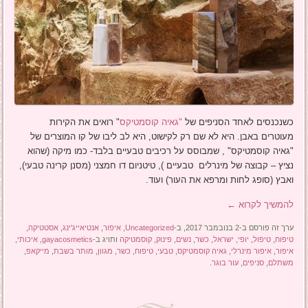
כשנכנסים לאחד הסניפים של
"גאיה קוסמטיקס
" רואים את הקירות
מעוטרים באבן. היא לא שם רק לקישוט, היא לב ליבו של קו המוצרים של
"גאיה קוסמטיקס" , שמבוסס על רכיבים טבעיים בלבד- כמו מיקה (שהוא
נציץ – קבוצה של מינרלים טבעיים ), טיטניום דו חמצני (מסנן קרינה טבעי),
ואבץ (סופג לחות ומרפא את העור) ועוד.
להמשיך לקרוא
←
ערך זה פורסם ב-2 בנובמבר 2017, ב-
Uncategorized
,
איפור
,
אנטיאייג'ינג
,
אסטטיקה
,
טיפוח
,
טיפול
,
יופי
,
ישראל
,
כשר
,
נשים
,
פינוק
,
קוסמטיקה
ותויג ב-
gayacosmetics
,
איכותי
,
איפור
,
איפור מינרלי
,
גאיה קוסמטיקס
,
טבעי
,
טיפוח
,
כשר
,
מגוון
,
מותר בשבת
,
מייקאפ
,
משתלם
,
סניפים
,
עור בוגר
.