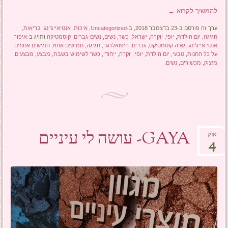
להמשיך לקרוא
←
ערך זה פורסם ב-23 בדצמבר 2018, ב-
Uncategorized
,
איכות
,
אנטיאייג'ינג
,
בריאות
,
חגיגה
,
יום הולדת
,
יופי
,
יוקרה
,
ישראל
,
כשר
,
נשים
,
נשים-גברים
,
קוסמטיקה
ותויג ב-
איפור
,
אנטי אייג'ינג
,
גאיה קוסמטיקס
,
גברים
,
היפואלרגני
,
חגיגה
,
חמישים אחוז
,
חמישים אחוזים
על כל החנות
,
טבעי
,
יום הולדת
,
יופי
,
יוקרה
,
ייחודי
,
כשר לשימוש בשבת
,
מבצע
,
מבצעים
,
מיצוק
,
מכשירים
,
נשים
.
GAYA- עושה לי עיניים
אוק
4