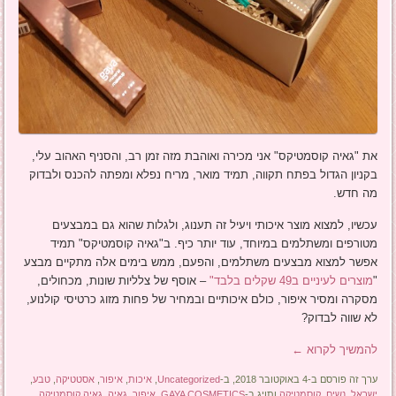
את "גאיה קוסמטיקס" אני מכירה ואוהבת מזה זמן רב, והסניף האהוב עלי,
בקניון הגדול בפתח תקווה, תמיד מואר, מריח נפלא ומפתה להכנס ולבדוק
מה חדש.
עכשיו, למצוא מוצר איכותי ויעיל זה תענוג, ולגלות שהוא גם במבצעים
מטורפים ומשתלמים במיוחד, עוד יותר כיף. ב"גאיה קוסמטיקס" תמיד
אפשר למצוא מבצעים משתלמים, והפעם, ממש בימים אלה מתקיים מבצע
"
מוצרים לעיניים ב49 שקלים בלבד"
– אוסף של צלליות שונות, מכחולים,
מסקרה ומסיר איפור, כולם איכותיים ובמחיר של פחות מזוג כרטיסי קולנוע,
לא שווה לבדוק?
להמשיך לקרוא
←
ערך זה פורסם ב-4 באוקטובר 2018, ב-
Uncategorized
,
איכות
,
איפור
,
אסטטיקה
,
טבע
,
ישראל
,
נשים
,
קוסמטיקה
ותויג ב-
GAYA COSMETICS
,
איפור
,
גאיה
,
גאיה קוסמטיקה
,