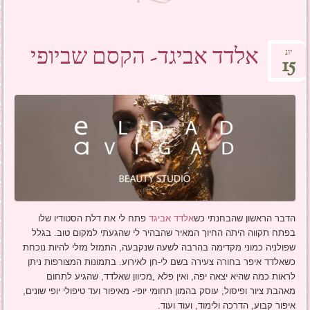
אלדד אביגד- הקסם שביופי
יונ
15
הדבר הראשון שהבחנתי כש
אלדד אביגד
פתח לי את דלת הסטודיו שלו
בפתח תקווה היתה החיוך המאיר שהבהיר לי שהגעתי למקום טוב. בגלל
שפולניה כמוני מקדימה בהרבה לשעה שנקבעה, התמזל מזלי להיות נוכחת
כשאלדד איפר בחורה צעירה בשם לי-חן לאירוע. בתמונות המצורפות ניתן
לראות כמה שהיא יצאה יפה, ואין פלא ,מכיוון שאלדד, שהגיע לתחום
מאהבת ציור ופיסול, עוסק בהמון תחומי יופי- מאיפור ועד טיפולי יופי שונים,
איפור קבוע, הדרכה ולימוד, ועוד ועוד.