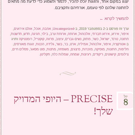
יוצגו במקום אחד, והזוגות יוכלו להכיר, ללמוד ולשמוע כדי לדעת מה מתאים
לחתונה שלהם לפי טעמם, אורחיהם ותקציבם.
להמשיך לקרוא
←
ערך זה פורסם ב-2 בספטמבר 2019, ב-
Uncategorized
,
אהבה
,
אוכל
,
אולם אירועים
,
איפור
,
אירוע
,
אירוע חברתי
,
אלכוהול
,
ארוחה
,
ארוחת ערב
,
בילוי
,
חגיגה
,
חדש
,
חדשנות
,
חתונה
,
טרנד
,
ישראל
,
כשר
,
מתוק
,
נשים-גברים
,
עיצוב
,
פרווה
,
קוקטייל
,
רומנטיקה
ותויג
ב-
אטרקציה
,
איפור
,
אלכוהול
,
אמיליה
,
ארט
,
בר
,
בשר
,
גלידה
,
הכנות
,
זוגות מאורסים
,
חליפות
,
חתונות
,
מוסיקה
,
מזכרות
,
מיצגים
,
משפחה
,
מתנות
,
פוט מסאג'
,
פסלים חיים
,
צילומים
,
קישוטים
,
ריקודים
,
רעיונות
,
שמחה
,
שמלות כלה
,
תקליטן
.
PRECISE – היופי המדויק
יול
8
שלך!