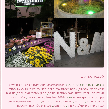
להמשיך לקרוא
←
ערך זה פורסם ב-14 במאי 2018, ב-
Uncategorized
,
אוכל
,
אולם אירועים
,
אירוח
,
אירוע
,
אירוע חברתי
,
אלכוהול
,
ארוחה
,
ארוחת ערב
,
בידור
,
בילוי
,
בר
,
בשרי
,
חג
,
חגיגה
,
חתונה
,
טעמים
,
יופי
,
יוקרה
,
ישראל
,
כשר
,
ממתקים
,
מסיבה
,
מתוק
,
מתנות
,
נשים-גברים
,
קולינריה
,
קוקטייל
,
שירות
,
שף
,
תפריט
ותויג ב-
Marry land 2018
,
איפור
,
אירועים
,
אלבומים
,
בובי
בראון
,
בלה וידה
,
בר מצווה
,
בת מצווה
,
גימיקים
,
חליפות
,
יריד חתונות
,
ממתקים
,
עיצוב
,
עמדות
,
פירות
,
פרעצלס
,
קולינריה
,
קיר דונאטס
,
שמחה
,
שמלות כלה
,
תקליטנים
.