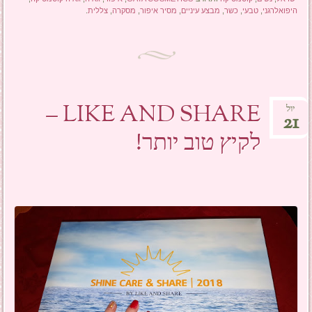
היפואלרגני
,
טבעי
,
כשר
,
מבצע עיניים
,
מסיר איפור
,
מסקרה
,
צללית
.
LIKE AND SHARE –
יול
21
לקיץ טוב יותר!