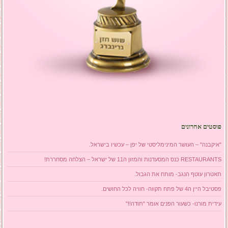
פוסטים אחרונים
"איקבנה" – העושר המינימליסטי של יפן – עכשיו בישראל.
RESTAURANTS כנס המסעדנות והמזון ה11 של ישראל – הצלחה מסחררת!
תאטרון עוטף הנגב- מותח את הגבול.
פסטיבל היין ה4 של פתח תקווה- חוויה לכל החושים.
עידית מורנו- כשעור הפנים אומר "תודה!!"