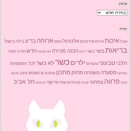
ארכיון
ארכיון
תגיות
איכות
ארוחה
בד"צ
אלכוהול
אירועים
בילוי
בישול
אוכל
אסם
אירוח
בריאות
הכנה מהירה
בשר
חדש
בשרי
חוויה
חג
חגיגה
חטיף
דגים
כשר
ילדים
טבעוני
לא כשר
חלבי
טעמים
לכל המשפחה
מתכון
מסעדה
מתוק
משפחה
מתכונים
נשנוש
עיצוב
פינוק
מוסיקה
פרווה
תל אביב
צמחוני
שף
קינוחים
שופרסל
פיצה
קינוח
תבואות