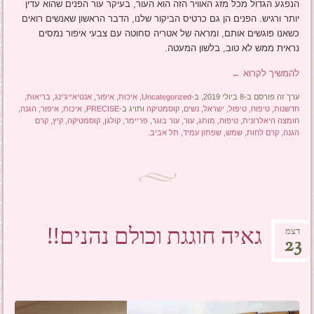
הנפגע הגדול מכל מזג האוויר הזה הוא העור, בעיקר עור הפנים שהוא עדין
יותר ורגיש. הפנים הן גם כרטיס הביקור שלנו, הדבר הראשון שאנשים רואים
כשאנו פוגשים אותם, ומראה של אטריה סחוטה עם צבעי איפור נמסים
נראית ממש לא טוב, בלשון המעטה.
להמשיך לקרוא
←
ערך זה פורסם ב-8 ביולי 2019, ב-
Uncategorized
,
איכות
,
איפור
,
אנטיאייג'ינג
,
בריאות
,
חדשנות
,
טיפוח
,
טיפול
,
ישראל
,
נשים
,
קוסמטיקה
ותויג ב-
PRECISE
,
איכות
,
איפור
,
הגנה
,
חומצה היאלרונית
,
טיפוח
,
מותג
,
עור
,
עור בוגר
,
פריימר
,
קולגן
,
קוסמטיקה
,
קיץ
,
קרם
הגנה
,
קרם לחות
,
שמש
,
שפתון עמיד
,
תל אביב
.
גאיה חוגגת וכולם נהנים!!
דצמ
23