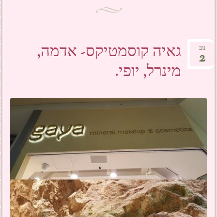
גאיה קוסמטיקס- אדמה,
נוב
2
מינרל, יופי.