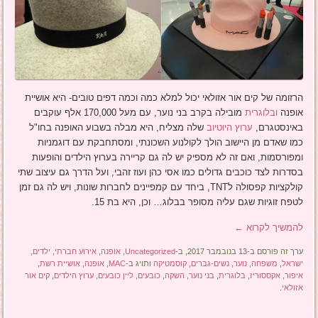
הרזומה של קים אור אזולאי יכול למלא כמה וכמה דפים טובים- היא אושיית
אופנה
ובלוגרית
מובילה בקרב בני נוער, עם מעל 170,000 אלף עוקבים
באינסטגרם,
ערוץ היוטיוב
שלה מצליח, היא מבלה בשבוע האופנה בחו"ל
כמו שאדם מן היישוב הולך לקולנוע השכונתי, ומסתחבקת עם דוגמניות
ומפורסמות, ואם זה לא מספיק יש לה גם קריירה בערוץ הילדים והופעות
בסדרות לצד כוכבים גדולים כמו אסי כהן ועוז זהבי, ועל הדרך גם עיצוב שתי
קולקציות קפסולה לTNT, ביחד עם קמפיינים לחברות שונות, ויש לה גם זמן
לטפח זוגיות שגם עליה מסופר בבלוג… וכן, היא בת 15.
להמשיך לקרוא
←
ערך זה פורסם ב-13 בנובמבר 2017, ב-
Uncategorized
,
אופנה
,
אירוע חברתי
,
ילדים
,
ישראל
,
משפחה
,
נוער
,
נשים-גברים
,
קוסמטיקה
ותויג ב-
MAC
,
אופנה
,
אושיית רשת
,
איפור
,
אקססוריז
,
בלוגרית
,
בני נוער
,
השקה
,
כובעים
,
ליין כובעים
,
ערוץ הילדים
,
קים אור
אזולאי
.