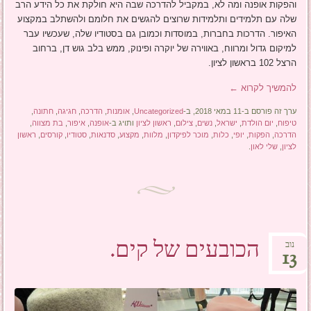
והפקות אופנה ומה לא, במקביל להדרכה שבה היא חולקת את כל הידע הרב
שלה עם תלמידים ותלמידות שרוצים להגשים את חלומם ולהשתלב במקצוע
האיפור. הדרכות בחברות, במוסדות וכמובן גם בסטודיו שלה, שעכשיו עבר
למיקום גדול ומרווח, באווירה של יוקרה ופינוק, ממש בלב גוש דן, ברחוב
הרצל 102 בראשון לציון.
להמשיך לקרוא
←
ערך זה פורסם ב-11 במאי 2018, ב-
Uncategorized
,
אומנות
,
הדרכה
,
חגיגה
,
חתונה
,
טיפוח
,
יום הולדת
,
ישראל
,
נשים
,
צילום
,
ראשון לציון
ותויג ב-
אופנה
,
איפור
,
בת מצווה
,
הדרכה
,
הפקות
,
יופי
,
כלות
,
מוכר לפיקדון
,
מלוות
,
מקצוע
,
סדנאות
,
סטודיו
,
קורסים
,
ראשון
לציון
,
שלי לאון
.
הכובעים של קים.
נוב
13