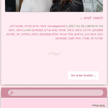
להמשיך לקרוא
←
ערך זה פורסם ב-15 ביוני 2017, ב-
Uncategorized
,
איפור
,
אירוע חברתי
,
אנטיאייג'ינג
,
אסטטיקה
,
הדרכה
,
טיפוח
,
טיפול
,
ישראל
,
נשים-גברים
,
קוסמטיקה
ותויג ב-
איפור
,
איפור
כלות
,
איפור ערב
,
אירועים
,
אלדד אביגד
,
אלכס קוסמטיקס
,
טיפוח
,
טיפולים
,
יופי
,
מסיכות
,
מסיכת יופי
,
סטודיו
,
פתח תקווה
,
קוסמטיקה
.
ניווט בפוסטים
→
פוסטים ישנים יותר
עקבו אחריי