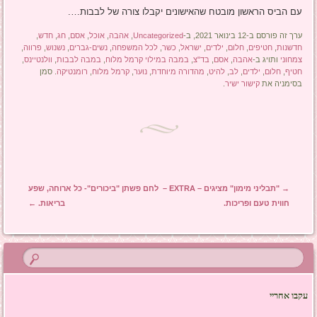
עם הביס הראשון מובטח שהאישונים יקבלו צורה של לבבות….
ערך זה פורסם ב-12 בינואר 2021, ב-
Uncategorized
,
אהבה
,
אוכל
,
אסם
,
חג
,
חדש
,
חדשנות
,
חטיפים
,
חלום
,
ילדים
,
ישראל
,
כשר
,
לכל המשפחה
,
נשים-גברים
,
נשנוש
,
פרווה
,
צמחוני
ותויג ב-
אהבה
,
אסם
,
בד"צ
,
במבה במילוי קרמל מלוח
,
במבה לבבות
,
וולנטיינס
,
חטיף
,
חלום
,
ילדים
,
לב
,
להיט
,
מהדורה מיוחדת
,
נוער
,
קרמל מלוח
,
רומנטיקה
. סמן
בסימניה את
קישור ישיר
.
ניווט בפוסטים
→
"תבליני מימון" מציגים – EXTRA –
לחם פשתן "ביכורים"- כל ארוחה, שפע
חווית טעם ופריכות.
בריאות.
←
עקבו אחריי