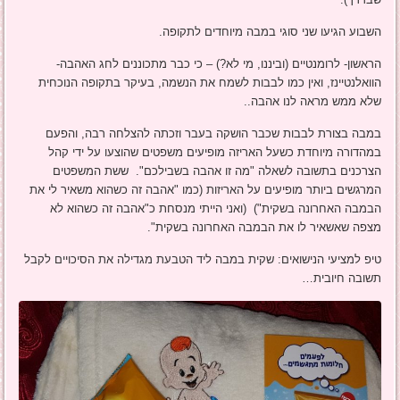
השבוע הגיעו שני סוגי במבה מיוחדים לתקופה.
הראשון- לרומנטיים (וביננו, מי לא?) – כי כבר מתכוננים לחג האהבה-
הוואלנטיינז, ואין כמו לבבות לשמח את הנשמה, בעיקר בתקופה הנוכחית
שלא ממש מראה לנו אהבה..
במבה בצורת לבבות שכבר הושקה בעבר וזכתה להצלחה רבה, והפעם
במהדורה מיוחדת כשעל האריזה מופיעים משפטים שהוצעו על ידי קהל
הצרכנים בתשובה לשאלה "מה זו אהבה בשבילכם". ששת המשפטים
המרגשים ביותר מופיעים על האריזות (כמו "אהבה זה כשהוא משאיר לי את
הבמבה האחרונה בשקית") (ואני הייתי מנסחת כ"אהבה זה כשהוא לא
מצפה שאשאיר לו את הבמבה האחרונה בשקית".
טיפ למציעי הנישואים: שקית במבה ליד הטבעת מגדילה את הסיכויים לקבל
תשובה חיובית…