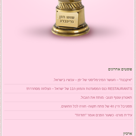
פוסטים אחרונים
"איקבנה" – העושר המינימליסטי של יפן – עכשיו בישראל.
RESTAURANTS כנס המסעדנות והמזון ה11 של ישראל – הצלחה מסחררת!
תאטרון עוטף הנגב- מותח את הגבול.
פסטיבל היין ה4 של פתח תקווה- חוויה לכל החושים.
עידית מורנו- כשעור הפנים אומר "תודה!!"
ארכיון