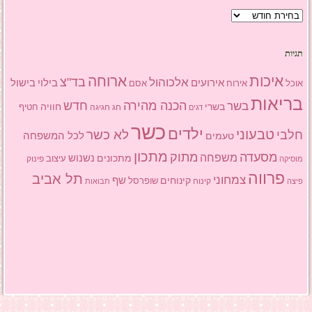
ארכיון
תגיות
איכות
ארוחה
בד"צ
אלכוהול
אירועים
בילוי
בישול
אוכל
אסם
אירוח
בריאות
הכנה מהירה
בשר
חדש
בשרי
חוויה
חג
חגיגה
חטיף
דגים
כשר
ילדים
טבעוני
לא כשר
חלבי
טעמים
לכל המשפחה
מתכון
מסעדה
מתוק
משפחה
מתכונים
נשנוש
עיצוב
פינוק
מוסיקה
פרווה
תל אביב
צמחוני
שף
קינוחים
שופרסל
פיצה
קינוח
תבואות