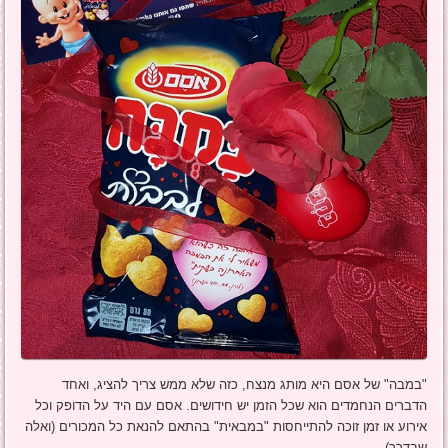
"במבה" של אסם היא מותג מנצח, כזה שלא ממש צריך להציג, ואחד
הדברים הנחמדים הוא שכל הזמן יש חידושים. אסם עם היד על הדופק וכל
אירוע או זמן זוכה להתייחסות "במבאית" בהתאם להנאת כל המכורים (ואלה
שבדרך).