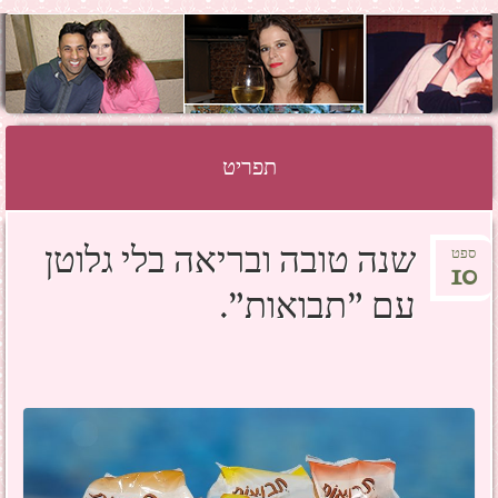
SHOSH HAZAN
GRINBERG
תפריט
לדלג לתוכן
שנה טובה ובריאה בלי גלוטן
ספט
10
עם "תבואות".