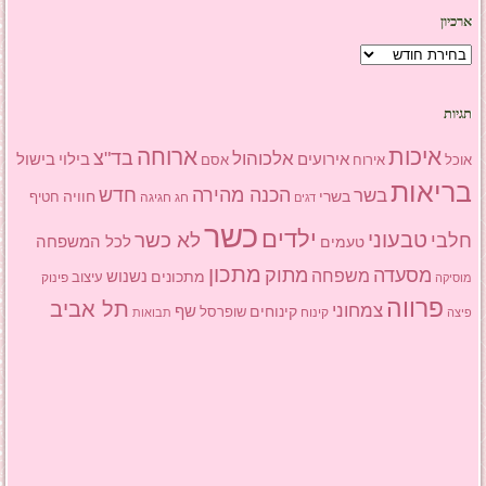
ארכיון
ארכיון
תגיות
איכות
ארוחה
בד"צ
אלכוהול
אירועים
בילוי
בישול
אוכל
אסם
אירוח
בריאות
הכנה מהירה
בשר
חדש
בשרי
חוויה
חג
חגיגה
חטיף
דגים
כשר
ילדים
טבעוני
לא כשר
חלבי
טעמים
לכל המשפחה
מתכון
מסעדה
מתוק
משפחה
מתכונים
נשנוש
עיצוב
פינוק
מוסיקה
פרווה
תל אביב
צמחוני
שף
קינוחים
שופרסל
פיצה
קינוח
תבואות