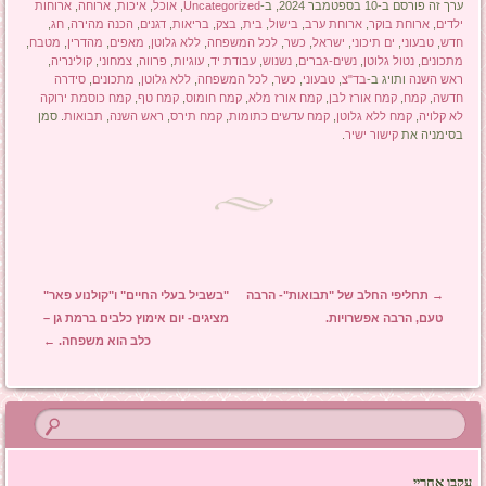
ערך זה פורסם ב-10 בספטמבר 2024, ב-
Uncategorized
,
אוכל
,
איכות
,
ארוחה
,
ארוחות
ילדים
,
ארוחת בוקר
,
ארוחת ערב
,
בישול
,
בית
,
בצק
,
בריאות
,
דגנים
,
הכנה מהירה
,
חג
,
חדש
,
טבעוני
,
ים תיכוני
,
ישראל
,
כשר
,
לכל המשפחה
,
ללא גלוטן
,
מאפים
,
מהדרין
,
מטבח
,
מתכונים
,
נטול גלוטן
,
נשים-גברים
,
נשנוש
,
עבודת יד
,
עוגיות
,
פרווה
,
צמחוני
,
קולינריה
,
ראש השנה
ותויג ב-
בד"צ
,
טבעוני
,
כשר
,
לכל המשפחה
,
ללא גלוטן
,
מתכונים
,
סידרה
חדשה
,
קמח
,
קמח אורז לבן
,
קמח אורז מלא
,
קמח חומוס
,
קמח טף
,
קמח כוסמת ירוקה
לא קלויה
,
קמח ללא גלוטן
,
קמח עדשים כתומות
,
קמח תירס
,
ראש השנה
,
תבואות
. סמן
בסימניה את
קישור ישיר
.
ניווט בפוסטים
→
תחליפי החלב של "תבואות"- הרבה
"בשביל בעלי החיים" ו"קולנוע פאר"
טעם, הרבה אפשרויות.
מציגים- יום אימוץ כלבים ברמת גן –
כלב הוא משפחה.
←
עקבו אחריי