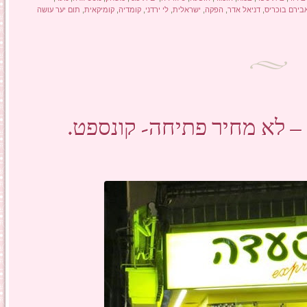
בירם בוכריס
,
דניאל אדר
,
הפקה
,
ישראלית
,
לי ירדני
,
קומדיה
,
קומיקאית
,
תום יער עושה