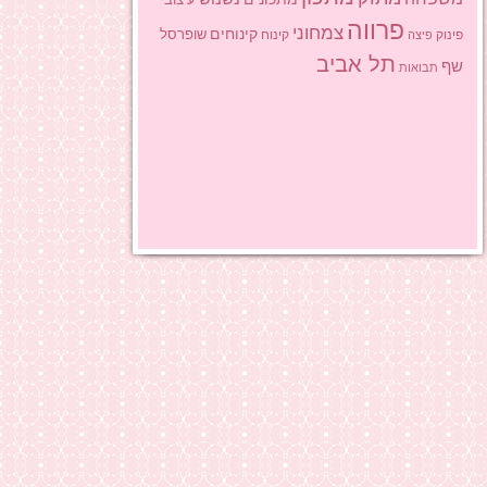
פרווה
צמחוני
קינוחים
שופרסל
פינוק
פיצה
קינוח
תל אביב
שף
תבואות