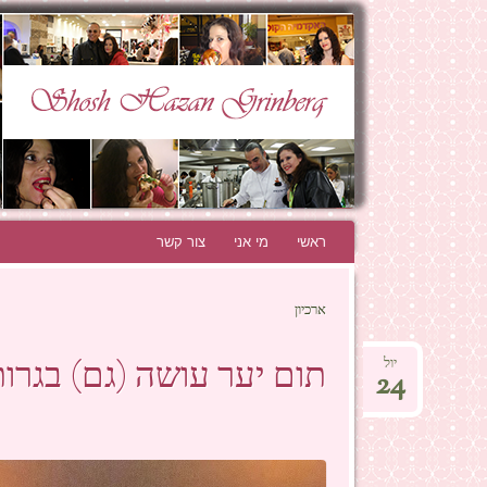
N GRINBERG
THE BEST BLOG EVER!
ראשי
לדלג לתוכן
מי אני
צור קשר
ארכיון
תום יער עושה (גם) בגרו
יול
24