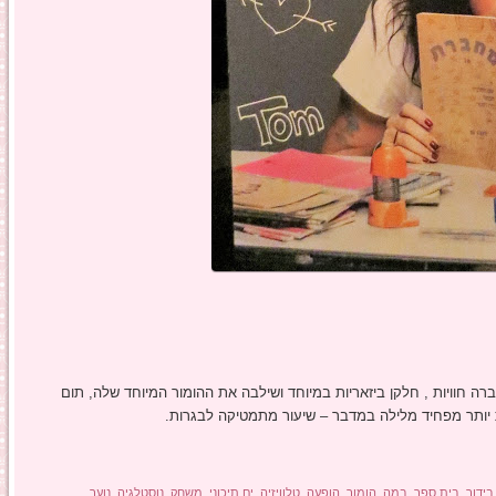
רה חוויות , חלקן ביזאריות במיוחד ושילבה את ההומור המיוחד שלה, תום
 יותר מפחיד מלילה במדבר – שיעור מתמטיקה לבגרות.
בידור
,
בית ספר
,
במה
,
הומור
,
הופעה
,
טלוויזיה
,
ים תיכוני
,
משחק
,
נוסטלגיה
,
נוער
,