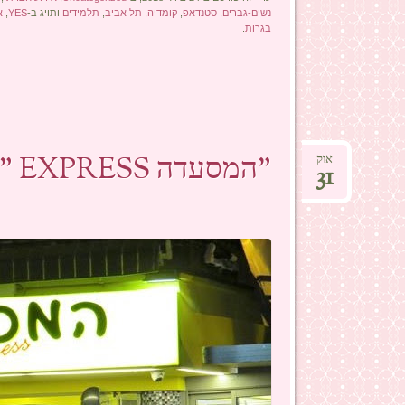
נשים-גברים
,
סטנדאפ
,
קומדיה
,
תל אביב
,
תלמידים
ותויג ב-
YES
,
א
בגרות
.
"המסעדה EXPRESS " – לא מחיר פתיחה- קונספט.
אוק
31