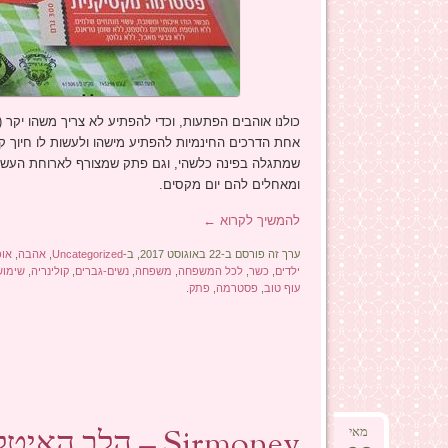
כולנו אוהבים הפתעות, וכדי להפתיע לא צריך משהו יקר (
אחת הדרכים החינמיות להפתיע מישהו ולעשות לו חיוך
שמתגלה בפינה כלשהי, וגם פתק שמצורף לארוחת העשר 
ומאחלים להם יום מקסים.
להמשיך לקרוא
←
ערך זה פורסם ב-22 באוגוסט 2017, ב-
Uncategorized
,
אהבה
,
אוכ
ילדים
,
כשר
,
לכל המשפחה
,
משפחה
,
נשים-גברים
,
קולינריה
,
שימוש
עוף טוב
,
פסטרמה
,
פתק
.
Sirmoney – הלב האיטלקי בתל אביב.
מאי