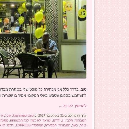
טוב, בדרך כלל אני מכתירה כל פוסט שלי בכותרת מבד
להשתמש בסלוגן שטבעו בעלי המקום- אמיר בן שטרית וש
להמשיך לקרוא
←
ערך זה פורסם ב-31 באוקטובר 2017, ב-
Uncategorized
,
אוכל
,
איר
המבורגר
,
חלבי
,
יין
,
ילדים
,
ישראל
,
לא כשר
,
לכל המשפחה
,
מסעדה
בירה
,
בשר
,
המבורגר
,
המסעדה
,
המסעדה EXPRESS
,
ילדים
,
לא כ