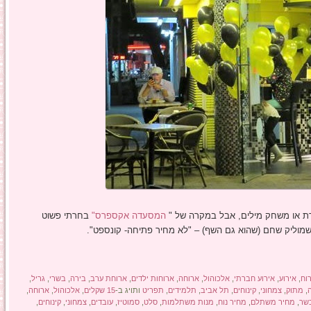
רת או משחק מילים, אבל במקרה של "
המסעדה אקספרס"
בחרתי פשוט
מוליק שחם (שהוא גם השף) – "לא מחיר פתיחה- קונספט".
וח
,
אירוע
,
אירוע חברתי
,
אלכוהול
,
ארוחה
,
ארוחות ילדים
,
ארוחת ערב
,
בירה
,
בשרי
,
גריל
,
,
מתוק
,
צמחוני
,
קינוחים
,
תל אביב
,
תלמידים
,
תפריט
ותויג ב-
15 שקלים
,
אלכוהול
,
ארוחה
,
שר
,
מחיר משתלם
,
מחיר נוח
,
מנות משתלמות
,
סלט
,
סמוטיז
,
עובדים
,
צמחוני
,
קינוחים
,