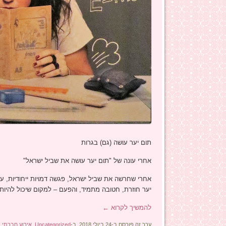
תום יער עושה (גם) בגרות
אחרי עונה של "תום יער עושה את שביל ישראל"
אחרי שחרשה את שביל ישראל, פגשה דמויות ייחודיות, עב
יער חוזרת, חטובה מתמיד, והפעם – למקום שיכול להיות
להמשיך לקרוא
←
ערך זה פורסם ב-24 ביולי 2018, ב-
Uncategorized
,
אירוע חברתי
,