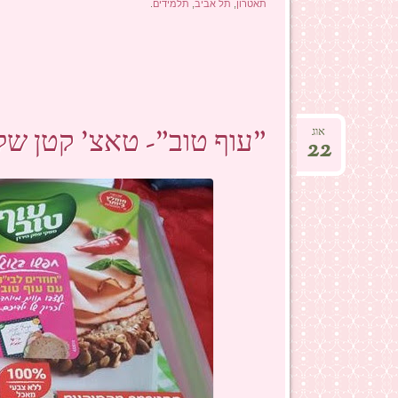
תאטרון
,
תל אביב
,
תלמידים
.
"עוף טוב"- טאצ' קטן של 
אוג
22