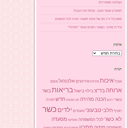
הצלחה מסחררת!
תאטרון עוטף הנגב- מותח את הגבול.
פסטיבל היין ה4 של פתח תקווה- חוויה לכל החושים.
עידית מורנו- כשעור הפנים אומר "תודה!!"
ארכיון
ארכיון
תגיות
איכות
אלכוהול
אירועים
אוכל
אסם
אירוח
בריאות
ארוחה
בד"צ
בשר
בילוי
בישול
הכנה מהירה
חדש
בשרי
חוויה
חג
חגיגה
דגים
כשר
ילדים
טבעוני
חלבי
טעמים
חטיף
לא כשר
מסעדה
לכל המשפחה
מוסיקה
מתכון
מתוק
משפחה
מתכונים
נשנוש
עיצוב