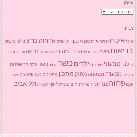
ארכיון
ארכיון
תגיות
איכות
ארוחה
בד"צ
אלכוהול
אירועים
בילוי
בישול
אוכל
אסם
אירוח
בריאות
הכנה מהירה
בשר
חדש
בשרי
חוויה
חג
חגיגה
חטיף
דגים
כשר
ילדים
טבעוני
לא כשר
חלבי
טעמים
לכל המשפחה
מתכון
מסעדה
מתוק
משפחה
מתכונים
נשנוש
עיצוב
פינוק
מוסיקה
פרווה
תל אביב
צמחוני
שף
קינוחים
שופרסל
פיצה
קינוח
תבואות