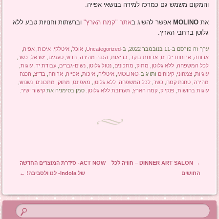
והמקום משמש גם כמרכז למידה בנושאי אפייה.
את
MOLINO
אפשר להשיג ב
אתר "קמח הארץ"
וברשתות וחנויות טבע ללא
גלוטן ברחבי הארץ.
ערך זה פורסם ב-11 בנובמבר 2022, ב-
Uncategorized
,
אוכל
,
איטלקי
,
איכות
,
אפיה
,
ארוחה
,
ארוחות ילדים
,
ארוחת בוקר
,
בריאות
,
הכנה מהירה
,
חדש
,
טעמים
,
ישראל
,
כשר
,
לכל המשפחה
,
ללא גלוטן
,
מתוק
,
מתכונים
,
נטול גלוטן
,
נשים-גברים
,
עבודת יד
,
עוגות
,
עוגיות
,
צמחוני
,
קינוחים
ותויג ב-
MOLINO
,
איטליה
,
איכות
,
אפייה
,
ארוחה
,
בד"צ
,
הכנה
מהירה
,
טחנת קמח
,
כשר
,
לכל המשפחה
,
ללא גלוטן
,
מאפינס
,
מתוק
,
מתכונים
,
נשנוש
,
עוגות בחושות
,
פנקייק
,
קמח הארץ
,
תערובת ללא גלוטן
. סמן בסימניה את
קישור ישיר
.
ניווט בפוסטים
→
DINNER ART SALON – חוויה לכל
ACT NOW- סידרת המוצרים החדשה
החושים
של Indola- לנו ולסביבה!
←