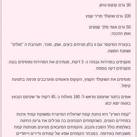
30 גרם קוקוס טחון
100 גרם שוקולד מריר קצוץ
50 גרם אגוזי מלך קצוצים
אופן ההכנה:
בקערת המיקסר עם וו בלון מניחים ביצים, שמן, סוכר, תערובת ה "מולינו"
ושמנת חמוצה.
מקציפים במהירות גבוהה כ- 3 דקות, מנמיכים את המהירות ומוסיפים בננה.
מקציפים דקה נוספת.
מוסיפים את השוקולד הקצוץ, הקוקוס והאגוזים ומערבבים פנימה בתנועת
קיפול.
אופים בתנור שחומם מראש ל- 180 מעלות כ- 45 דקות עד שקיסם הננעץ
בעוגה יוצא יבש.
"קמח הארץ" היא טחנת קמח ישראלית המייצרת ומשווקת קמחי איכות
במחירים הוגנים, כשהקמחים הנטחנים בה מכילים את גרעין החיטה
בשלמותו כולל הסובין והנבט, והקמחים המיובאים מגיעים מטחנות קמח
משובחות באירופה. במבחר הקמחים שפע של קמחים נדירים וייחודיים