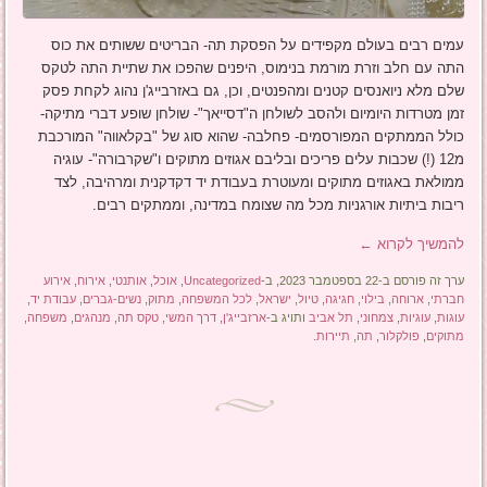
עמים רבים בעולם מקפידים על הפסקת תה- הבריטים ששותים את כוס
התה עם חלב וזרת מורמת בנימוס, היפנים שהפכו את שתיית התה לטקס
שלם מלא ניואנסים קטנים ומהפנטים, וכן, גם באזרבייג'ן נהוג לקחת פסק
זמן מטרדות היומיום ולהסב לשולחן ה"דסייאך"- שולחן שופע דברי מתיקה-
כולל הממתקים המפורסמים- פחלבה- שהוא סוג של "בקלאווה" המורכבת
מ12 (!) שכבות עלים פריכים ובליבם אגוזים מתוקים ו"שקרבורה"- עוגיה
ממולאת באגוזים מתוקים ומעוטרת בעבודת יד דקדקנית ומרהיבה, לצד
ריבות ביתיות אורגניות מכל מה שצומח במדינה, וממתקים רבים.
להמשיך לקרוא
←
ערך זה פורסם ב-22 בספטמבר 2023, ב-
Uncategorized
,
אוכל
,
אותנטי
,
אירוח
,
אירוע
חברתי
,
ארוחה
,
בילוי
,
חגיגה
,
טיול
,
ישראל
,
לכל המשפחה
,
מתוק
,
נשים-גברים
,
עבודת יד
,
עוגות
,
עוגיות
,
צמחוני
,
תל אביב
ותויג ב-
ארזבייג'ן
,
דרך המשי
,
טקס תה
,
מנהגים
,
משפחה
,
מתוקים
,
פולקלור
,
תה
,
תיירות
.