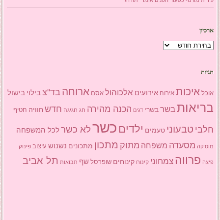
עידית מורנו- כשעור הפנים אומר "תודה!!"
ארכיון
ארכיון
תגיות
איכות
ארוחה
בד"צ
אלכוהול
אירועים
בילוי
בישול
אוכל
אסם
אירוח
בריאות
הכנה מהירה
בשר
חדש
בשרי
חוויה
חג
חגיגה
חטיף
דגים
כשר
ילדים
טבעוני
לא כשר
חלבי
טעמים
לכל המשפחה
מתכון
מסעדה
מתוק
משפחה
מתכונים
נשנוש
עיצוב
פינוק
מוסיקה
פרווה
תל אביב
צמחוני
שף
קינוחים
שופרסל
פיצה
קינוח
תבואות