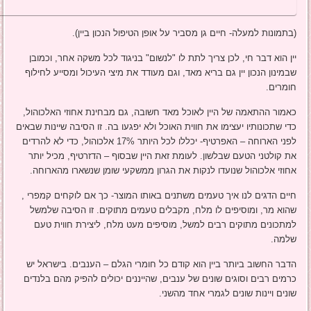
(בתמונות למעלה- חיים גן מסביר על אופן הטיפול הנכון ביין).
יין הוא דבר חי, לכן צריך לתת לו "לנשום" בניגוד לכל משקה אחר, וכמובן
שבמינון הנכון יין גם בריא מאד, וגם מעודד את מיצי העיכול ומסייע לחילוף
חומרים.
כאמור ההתאמה של היין לאוכל מאד חשובה, גם מבחינת אחוזי האלכוהול,
כדי שתכונותיו יעצימו את חווית האוכל ולא יפגעו בה. זו הסיבה שיינות שבאים
לפני הארוחה – האפרטיף- יכללו לכל היותר 17% אלכוהול, כדי לא להרדים
את קולטני הטעם שבלשון. לעומת זאת היין שבסוף – הדזרטיף, מכיל יותר
אחוזי אלכוהול שנועדו לנקות את הגרון ממשקעי שומן שנשארו מהארוחה.
חיים הדגים לנו איך טעמים משתנים באותו המוצר- כך אם לוקחים קמפרי ,
שהוא מר, ומוסיפים לו מלח, מקבלים טעמים מתוקים. זו הסיבה שלמשל
למתכונים מתוקים רבים למשל, מוסיפים מעט מלח, ליצירת חווית טעם
שלמה.
הדבר החשוב ביותר ביין הוא קודם כל חומרי הגלם – הענבים. בישראל יש
כרמים רבים וסוגים שונים של ענבים, שהייננים יכולים להפיק מהם בלנדים
שונים ויינות שונים לגמרי אחד מהשני.