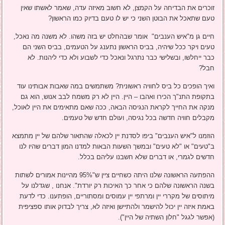
זוכרים את הבדיחה על הקמצן, לא חשוב מאיזה עדה, שאמר לאשתו שאין
טעם שתאכל את הבוטן השני כי יש לו טעם בדיוק כמו הראשון?
חיים גן מ"איש הענבים" אומר שבהחלט יש בזה משהו. לא משנה מה נאכל,
טעים ויקר ככל שיהיה, בביס הראשון נתענג על הטעמים, בביס השני הם
כבר ייחלשו, ובשלישי כבר נתרגל ונאכל כדי לשבוע ולא כדי ליהנות. לא
חבל?
ואיך הופכים כל ביס לחוויה ראשונית? משתמשים במה שאבות אבותינו עוד
בתקופת התנ"ך הכירו ואהבו – היין. היין לא רק משמח לבב אנוש, הוא גם
מנקה את החייך לקראת הנגיסה הבאה, ככה שאם מתאימים את היין לאוכל,
מקבלים חוויה חדשה בכל נגיסה, ועולם חדש של טעמים.
הוזמנו ל"איש הענבים" ביפו לסדנת יין לכאלה שהתאור שלהם של יין מתמצא
ב"טעים" או "לא טעים" ובמשך השעות הבאות למדנו המון דברים שהיו לנו
חדשים לגמרי, או דברים שלא חשבנו עליהם בכלל.
ההפתעה הראשונה שלנו היתה כשחיים ציין ש"95% מהיינות אמורים לשתות
בשנה הראשונה שלהם כי אחר כך האיכות רק יורדת". אנחנו , שגדלנו על
מיתוסים של מקררי יין ומרתפי יין עמוסים ומסתוריים, הופתענו. כדי לדעת
באמת איזה יין יכול להישמר ולהתיישן ואיזה לא, צריך לבדוק אותו ספציפית
(אפשר לגגל "חלון השתיה של היין").