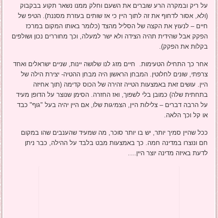
על ריק ובמקרה הרע שוברים את השעם וחלק ממנו נשאר תקוע בבקבוק
(ולא, אסור לדחוף את זה לתוך היין כי אז שותים בעזרת מסננת). הטיפ של
חיים – לנעוץ את הקצה של הסליל מהצד (כלומר באותו המקום במרכז
הפקק אבל שהידית תהיה הצידה ולא ישר למעלה, וכך מחוררים נכון ושולפים
בקלות את הפקק).
אחר כך התחילו הטעימות. חיים מזג לנו שלושה יינות, שניים ישראלים ואחד
צרפתי, שונים לחלוטין. המבחן הראשון היה מבחן ההטיה- יצירת הילה של
היין. עושים זאת באמצעות הטייה זהירה של הכוס קדימה (תוך אחיזה
בתחתית שלה) כמובן בלי לשפוך, ואז החזרה. הסימן שנוצר על הדופן מעיד
על הרבה דברים – צלילות היין, הצמיגות שלו, אם היין יהיה בעל "גוף" כבד
או קל וכך הלאה.
ככל שהיין סמיך יותר, יש בו יותר סוכר, מה שמעיד שהענבים שהו במקום
חם ונוצרו במדינה חמה. כך באמצעות מבט בלבד על ההילה, כבר ניתן
לדעת באיזה מדינה יוצר היין….