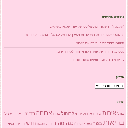
פוסטים אחרונים
"איקבנה" – העושר המינימליסטי של יפן – עכשיו בישראל.
RESTAURANTS כנס המסעדנות והמזון ה11 של ישראל – הצלחה מסחררת!
תאטרון עוטף הנגב- מותח את הגבול.
פסטיבל היין ה4 של פתח תקווה- חוויה לכל החושים.
עידית מורנו- כשעור הפנים אומר "תודה!!"
ארכיון
ארכיון
תגיות
איכות
ארוחה
בד"צ
אלכוהול
אירועים
בילוי
בישול
אוכל
אסם
אירוח
בריאות
הכנה מהירה
בשר
חדש
בשרי
חוויה
חג
חגיגה
חטיף
דגים