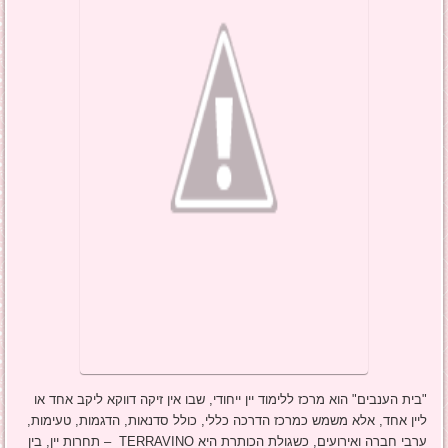
"בית הענבים" הוא מרכז ללימוד יין ייחודי, שבו אין זיקה דווקא ליקב אחד או
ליין אחד, אלא משמש כמרכז הדרכה כללי, כולל סדנאות, הדגמות, טעימות,
ערבי חברה ואירועים, כשגולת הכותרת היא TERRAVINO – תחרות יין, בין