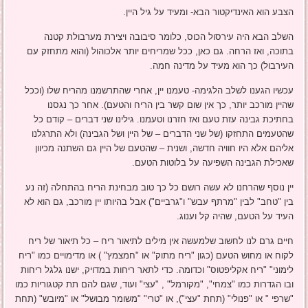
הצבע הוא האינדיקטור הבא- ומעיד על גיל היין.
השלב הבא היה עירסול הכוס, כלומר סיבובה ויצירת מערבולת קטנה
בתוכה, ואז הרחה. גם כאן, ככל שמריחים יותר אלכוהול (והוא מתחזק עם
העירבול) כך הוא מעיד על מדינה חמה.
עכשיו הגענו לשלב הלגימה- טעמנו יין, אחרי שהתרשמנו מהריח שלו (וככל
שהיין מורכב יותר, כך אין שום קשר בין הריח והטעם). אחר כך נגסנו
בחתיכת גבינה עזת טעם ואז חזרנו וטעמנו. גילינו שני דברים – קודם כל
שהטעמים התחזקו (של שני הדברים – של היין ושל הגבינה) ולא התרגלנו
אליהם אלא היו חוויה חדשה, ושנית – שהטעם של היין גם השתנה מכיוון
שאכילת הגבינה השפיעה על בלוטות הטעם.
יין נוסף שהרחנו לא עשה רושם כל כך טוב מבחינת הריח בהתחלה (זה נע
בין "טחב" לבין "מרתף עבש" ו"גרביים") אבל בהיותו יין מורכב, גם הוא לא
העיד על הטעם, שהיה קל וענוג.
חיים גרם לנו לחשוב שלמעשה אין מילים לתיאור ריח – כל תיאור של ריח
לקוח או מחוש הטעם (כגון "ריח מתוק" או "חמצמץ" ) או מדימויים כמו "ריח
לימוני" "ריח אקליפטוס" וכדומה. כדי לתאר ריחות במדויק, ישנו גלגל ריחות
ובו הגדרות כמו "צמחי", "מקורמל" , "עצי" ועוד, שגם להם תת קטגוריות כמו
"שרפי " או "פנולי" (תחת "עצי"), או "טרי" "משומר מבושל" או "מיובש" (תחת