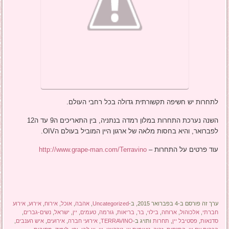
לתחרות יש חשיפה תקשורתית גדולה בכל רחבי העולם.
השנה נערכת התחרות במלון רמדה בנתניה, בין התאריכים ה9 עד ה12
לפברואר, והיא בחסות מלאה של ארגון היין המוביל בעולם הOIV.
עוד פרטים על התחרות –
http://www.grape-man.com/Terravino
ערך זה פורסם ב-4 בפברואר 2015, ב-
Uncategorized
,
אהבה
,
אוכל
,
אירוח
,
אירוע
,
אירוע
חברתי
,
אלכוהול
,
ארוחה
,
בילוי
,
בר
,
בריאות
,
גורמה
,
טעמים
,
יין
,
ישראל
,
נשים-גברים
,
סדנאות
,
פסטיבל יין
,
תחרות
ותויג ב-
TERRAVINO
,
אירועי חברה
,
אירועים
,
איש הענבים
,