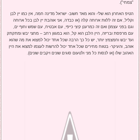
"צמחי").
הטיפ האחרון הוא שלי- והוא מאד חשוב- ישראל מדינה חמה, אין כמו יין לבן
וקליל, אם זה ללוות ארוחה קלה (או כבדה, אני אוהבת יין לבן בכל ארוחה
וגם בפני עצמו) ואם זה כמרענן קיצי כייפי, עם אבטיח, עם שמש וחוף ים,
עם מרפסת ובריזה, היין הלבן הוא קל, הוא במגוון רחב – מחצי יבש ומתקתק
ועד יבש וחמצמץ יותר, יש כל כך הרבה שכל אחד יכול למצוא את מה שהוא
אוהב, והעיקר- בטווח מחירים שכל אחד יכול להרשות לעצמו למצוא את היין
האהוב שלו (או לנסות כל מני ולטעום סוגים שונים ויקבים שונים).