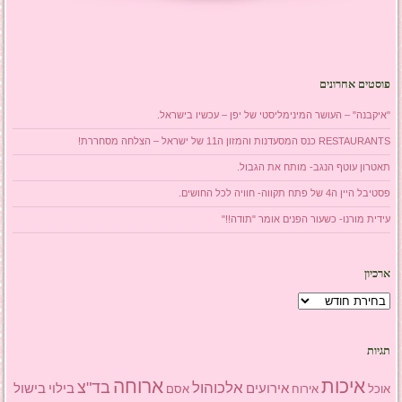
פוסטים אחרונים
"איקבנה" – העושר המינימליסטי של יפן – עכשיו בישראל.
RESTAURANTS כנס המסעדנות והמזון ה11 של ישראל – הצלחה מסחררת!
תאטרון עוטף הנגב- מותח את הגבול.
פסטיבל היין ה4 של פתח תקווה- חוויה לכל החושים.
עידית מורנו- כשעור הפנים אומר "תודה!!"
ארכיון
ארכיון
תגיות
איכות
ארוחה
בד"צ
אלכוהול
אירועים
בילוי
בישול
אוכל
אסם
אירוח