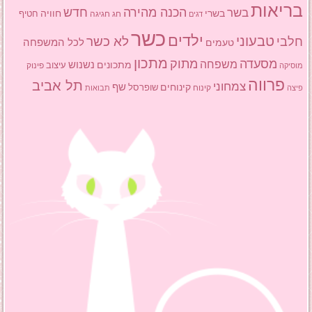
בריאות
הכנה מהירה
בשר
חדש
בשרי
חוויה
חג
חגיגה
חטיף
דגים
כשר
ילדים
טבעוני
לא כשר
חלבי
טעמים
לכל המשפחה
מתכון
מסעדה
מתוק
משפחה
מתכונים
נשנוש
עיצוב
פינוק
מוסיקה
פרווה
תל אביב
צמחוני
שף
קינוחים
שופרסל
פיצה
קינוח
תבואות