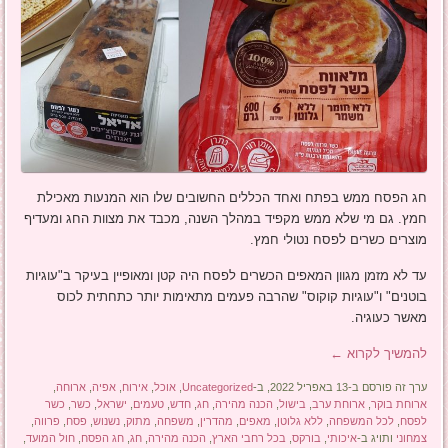
חג הפסח ממש בפתח ואחד הכללים החשובים שלו הוא המנעות מאכילת
חמץ. גם מי שלא ממש מקפיד במהלך השנה, מכבד את מצוות החג ומעדיף
מוצרים כשרים לפסח נטולי חמץ.
עד לא מזמן מגוון המאפים הכשרים לפסח היה קטן ומאופיין בעיקר ב"עוגיות
בוטנים" ו"עוגיות קוקוס" שהרבה פעמים מתאימות יותר כתחתית לכוס
מאשר כעוגיה.
להמשיך לקרוא
←
ערך זה פורסם ב-13 באפריל 2022, ב-
Uncategorized
,
אוכל
,
אירוח
,
אפיה
,
ארוחה
,
ארוחת בוקר
,
ארוחת ערב
,
בישול
,
הכנה מהירה
,
חג
,
חדש
,
טעמים
,
ישראל
,
כשר
,
כשר
לפסח
,
לכל המשפחה
,
ללא גלוטן
,
מאפים
,
מהדרין
,
משפחה
,
מתוק
,
נשנוש
,
פסח
,
פרווה
,
צמחוני
ותויג ב-
איכותי
,
בורקס
,
בכל רחבי הארץ
,
הכנה מהירה
,
חג
,
חג הפסח
,
חול המועד
,