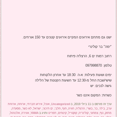
ישנו גם מתחם אירועים המקיים אירועים קטנים עד 150 אורחים.
"ימה" בר קולינרי
רחוב רמות ים 6, הרצליה פיתוח
טלפון: 097998870
ימים ושעות פעילות: א-ה 18:30 עד אחרון הלקוחות
שישי/שבת החל מ-12:30 עד השעות הקטנות של הלילה
גישה לנכים: יש
כשרות: המקום איננו כשר
ערך זה פורסם ב-11 ביולי 2019, ב-
Uncategorized
,
אוכל
,
אירוע חברתי
,
ארוחה
,
ארוחת
ערב
,
בילוי
,
בר
,
בשרי
,
הרצליה
,
חוויה
,
חוף
,
חלבי
,
ים תיכוני
,
ישראל
,
לא כשר
,
מסעדה
,
מתוק
,
נוף
,
צמחוני
,
קולינריה
,
קוקטייל
,
קינוחים
,
תפריט
ותויג ב-
YAMA
,
אווירה
,
אלכוהול
,