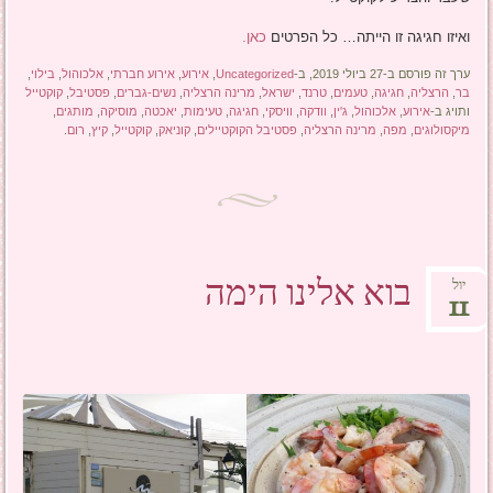
ואיזו חגיגה זו הייתה… כל הפרטים
כאן.
ערך זה פורסם ב-27 ביולי 2019, ב-
Uncategorized
,
אירוע
,
אירוע חברתי
,
אלכוהול
,
בילוי
,
בר
,
הרצליה
,
חגיגה
,
טעמים
,
טרנד
,
ישראל
,
מרינה הרצליה
,
נשים-גברים
,
פסטיבל
,
קוקטייל
ותויג ב-
אירוע
,
אלכוהול
,
ג'ין
,
וודקה
,
וויסקי
,
חגיגה
,
טעימות
,
יאכטה
,
מוסיקה
,
מותגים
,
מיקסולוגים
,
מפה
,
מרינה הרצליה
,
פסטיבל הקוקטיילים
,
קוניאק
,
קוקטייל
,
קיץ
,
רום
.
בוא אלינו הימה
יול
11