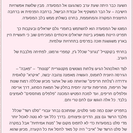
השעה כבר היתה שעת ערב כשהגענו אל המסעדה. מבין שלושת אפשרויות
הישיבה – על הבר המשקיף אל עבודת הבישול, ברחבה הפנימית או ברחבה
החיצונית המקורה והמחוממת, בחרנו בשולחן ממש בלב המסעדה.
המוטו של המסעדה הוא להשתמש בחומרי גלם ישראלים ובעקבות כך
תפריט היינות משופע ביינות ישראלים איכותיים המוכיחים שוב כי תעשיית היין
בארץ משגשגת וזוכה בפרסים בתחרויות עולמיות.
בחרתי בקוקטייל "נגרוני" שכלל ג'ין, קמפרי וורמוט, לפתיחה מלבבת של
הערב.
לצד האלכוהול הגיעו צלחות נשנושים מקטגוריית "קטנות" – "פאבה" –
הגירסה היוונית לחומוס, העשויה מאפונה צהובה יבשה, "איקרא" קלאסית
ורדרדה ו"צלחת חריפים" שהיוותה סוג של אתגר מכיוון שכללה רמות שונות
של חריפות, מחריפות עדינה יחסית בחלק של חמאת הסחוג, דרך אריסה
ופלפלים חריפים, ועד למכת הפטיש המכונה "פלפלים מותססים" לאמיצים
בלבד. כל אלה הוגשו עם לחם טרי וחם.
בתפריט ישנם כמה סוגי סלטים, שמתוכם נבחר עבורי "סלט רשד" שכלל
מלבד הרשד גם צנון, הדרים ופיצוחים. בדרך כלל אני לא נוטה לאכול יותר
מדי סלט במסעדות כדי לא לתפוס מקום של "מנות אמיתיות" אבל במקרה
של סלט הרשד של "אייבי" היה קל מאד לחסל את כל הקערה, מכיוון שהוא