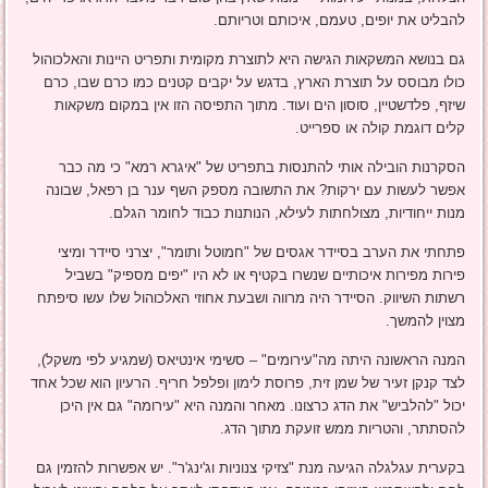
להבליט את יופים, טעמם, איכותם וטריותם.
גם בנושא המשקאות הגישה היא לתוצרת מקומית ותפריט היינות והאלכוהול
כולו מבוסס על תוצרת הארץ, בדגש על יקבים קטנים כמו כרם שבו, כרם
שיזף, פלדשטיין, סוסון הים ועוד. מתוך התפיסה הזו אין במקום משקאות
קלים דוגמת קולה או ספרייט.
הסקרנות הובילה אותי להתנסות בתפריט של "איגרא רמא" כי מה כבר
אפשר לעשות עם ירקות? את התשובה מספק השף ענר בן רפאל, שבונה
מנות ייחודיות, מצולחתות לעילא, הנותנות כבוד לחומר הגלם.
פתחתי את הערב בסיידר אגסים של "חמוטל ותומר", יצרני סיידר ומיצי
פירות מפירות איכותיים שנשרו בקטיף או לא היו "יפים מספיק" בשביל
רשתות השיווק. הסיידר היה מרווה ושבעת אחוזי האלכוהול שלו עשו סיפתח
מצוין להמשך.
המנה הראשונה היתה מה"עירומים" – סשימי אינטיאס (שמגיע לפי משקל),
לצד קנקן זעיר של שמן זית, פרוסת לימון ופלפל חריף. הרעיון הוא שכל אחד
יכול "להלביש" את הדג כרצונו. מאחר והמנה היא "עירומה" גם אין היכן
להסתתר, והטריות ממש זועקת מתוך הדג.
בקערית עגלגלה הגיעה מנת "צזיקי צנוניות וג'ינג'ר". יש אפשרות להזמין גם