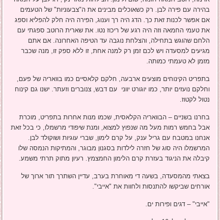
בהירה עם פירה לבן. רק כשאוכלים מבינים את ה"צבעוניות" של הטעמים
אם אפשר לכנות זאת כך. הדג היה רך וענוג, הפירה היה חלק להפליא וספג
את טעמי החמאה וזה היה רגע של ריכוז נטו. את שארית הרוטב ספגתי עם
הלחם שהוגש בתחילה, והצלחת נוגבה עד הטיפה האחרונה. אם אתם
מגיעים למסעדה ויש לכם זמן רק למנה אחת, זו ללא ספק זו, מנה שכבר
מזמן לא טעמתי כמותה.
בתפריט הקינוחים מוצעים ארבעה, חלקם קלאסיים כמו בוואריה של פעם,
וחלקם נועזים יותר, כמו יוגורט יווני עם דבש, צנוברים וזעתר. ישנו גם קינוח
נטול לקטוז.
בחרנו בשניים – הבוואריה הקלאסית, שכמו מנות אחרות בתפריט, מוכרת
אבל בחמש רמות מעל מה שנפוץ למצוא, ומנת שיפודי מרשמלו, כי בכל זאת
אנחנו במטבח עם גריל ענק, על קרם לימון, שברי עוגיות ושוקולד לבן.
המרשמלו היה סוג של חזרה לילדות בסגנון מבוגר, והמתיקות הנמסה שלו
קיבלה את הניגוד בעזרת קרם הלימון החמצמץ. רעיון מתוק תרתי משמע.
בצאתי מהמסעדה, בשעה די מאוחרת בערב, עדיין השתרך תור ארוך של
אורחים שביקשו להתנסות ולחוות את "אייבי".
"אייבי" – דגים ופירות ים.