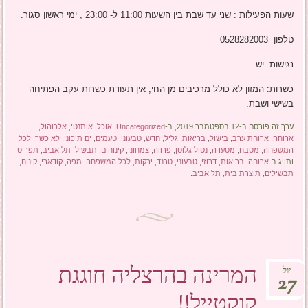
שעות הפעילות : שני עד שבת בין השעות 11:00 ל- 23:00 , ימי ראשון סגור.
טלפון 0528282003
נגישות: יש
כשרות: המזון לא כולל מרכיבים מן החי, אין תעודת כשרות עקב הפתיחה
בשישי ושבת.
ערך זה פורסם ב-12 בספטמבר 2019, ב-
Uncategorized
,
אוכל
,
אותנטי
,
אלכוהול
,
ארוחה
,
ארוחת ערב
,
בישול
,
בריאות
,
גליל
,
חדש
,
טבעוני
,
טעמים
,
ים תיכוני
,
לא כשר
,
לכל
המשפחה
,
מטבח
,
מסעדה
,
נטול גלוטן
,
פרווה
,
צמחוני
,
קינוחים
,
תבשיל
,
תל אביב
,
תפריט
ותויג ב-
ארוחה
,
בריאות
,
דרוזי
,
טבעוני
,
טרנד
,
ירקות
,
לכל המשפחה
,
מפה
,
קודארי
,
קינוח
,
תבשילים
,
תוצרת בית
,
תל אביב
.
המרינה בהרצליה חוגגת
יול
27
קוקטייל!!