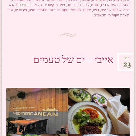
מסעדה
,
נשים-גברים
,
נשנוש
,
עבודת יד
,
פרווה
,
צמחוני
,
קינוחים
,
תל אביב
ותויג ב-
איגרא
רמה
,
איכות
,
אירועים
,
דגים
,
ירקות
,
לא כשר
,
מנות מקוריות
,
מסעדה
,
מפה
,
פירות ים
,
שף
,
תוצרת מקומית
,
תל אביב
.
אייבי – ים של טעמים
פבר
23