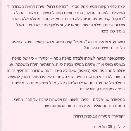
קצת לפני הקינוח הגיע פינוק נוסף – "בורקס דרוזי"- פיתה דרוזית בעבודת יד
ממולאת בלאבנה, טבולה, גרגרי חומוס מתובל בשמן זית וזעתר. המילה
"בורקס" קצת מטעה מכיוון שלא מדובר במאפה סגור וממולא אלא בשתי
שכבות שבינהן מילוי טבעוני דמוי גבינה, ומעליהן זעתר ושמן זית . נאכל
בערך כמו פיצה.
כששמעתי שהקינוח הוא "כנאפה" קצת היססתי מכיוון שאיך תיתכן כנאפה
בלי גבינת עיזים כהלכתה?
כשהכנאפה הגיעה לשולחן ולצידה מאפה נוסף – "פתיר" – סוג של מאפה
משולש מעלי אורז, שניהם במילוי גבינת סויה, ההפתעה היתה מושלמת. אני
יכולה לומר בפה מלא (כנאפה) שאם לא הייתי יודעת שמדובר בתחליף גבינה
טבעוני, לא הייתי מנחשת בחיים. שני הקינוחים לא היו מתוקים מדי, למעשה
במילוי של הפתיר היתה אפילו מליחות קלה, אבל שתי המנות היו מצויינות
בפני עצמן ולא רק כטבעוניות.
במסעדה שני חללים – פנימי וחיצוני וגם אפשרות ישיבה על הבר. מחירי
המנות הם מהמוזלים הקיימים בתחום המזון הטבעוני.
"קודארי" מסעדה טבעונית דרוזית
קרליבך 39 תל אביב