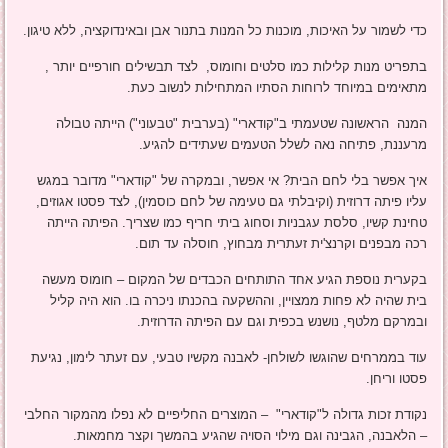
כדי לשמור על האיכות, מוכנות כל המנות בתנור אבן ובאינדוקציה, ללא טיגון.
בתפריט מנות קלילות כמו סלטים וחומוס, לצד תבשילים חורפיים יותר ,
מתאימים במיוחד לרוחות הסתיו המתחילות לנשוב כעת.
המנה הראשונה שטעמתי ב"קודארי" (בערבית "טבעוני") הייתה טבולה
מרעננת, פתיחה נאה לשלל הטעמים שעתידים להגיע.
איך אפשר בלי לחם הבית? אי אפשר, ובמקרה של "קודארי" מדובר במגש
עליו פיתה דרוזית (וקיבלתי גם טעימה של לחם כוסמין), לצד פסטו אגוזים,
טחינת קשיו, סלסת עגבניות וסחוג ביתי חריף כמו שצריך. הפיתה הייתה
רכה מבפנים וקרנצ'ית זעתרית מבחוץ, חוסלה עד תום.
בקערית נוספת הגיע אחד התותחים הכבדים של המקום – חומוס מעשה
בית שהיה לא פחות ממצויין, וההשקעה בהכנתו ניכרה בו. הוא היה קליל
ובמרקם מלטף, נושנש בכפית וגם עם הפיתה הדרוזית.
עוד בממרחים שהוגשו לשולחן- לאבנה מקשיו טבעי, עם זעתר לימון, נגיעת
פסטו וריחן.
נקודת זכות גדולה ל"קודארי" – המוצרים החליפיים לא נפלו מהמקור החלבי
– הלאבנה, הגבינה וגם מילוי הסויה שהגיע בהמשך וקצר מחמאות.