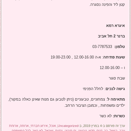
קטן ליד והפינה נסגרה.
איגרא רמא
ברנר 2 תל אביב
טלפון:
03-7787533
שעות פתיחה
: א-ה 12.00-16.00 , 19.00-23.00
ו – 12.00-16.00
שבת סגור
גישה לנכים
: לחלל הפנימי
מתאימה ל
: צמחוניים, טבעוניים (ניתן לטבען גם מנות שאינן כאלה במקור),
ילדים ומשפחות., וכמובן הציבור הרחב.
כשרות:
לא כשר
ערך זה פורסם ב-4 במרץ 2019, ב-
Uncategorized
,
אוכל
,
אירוע חברתי
,
ארוחה
,
ארוחת
ערב
,
בישול
,
בר
,
דגים
,
חדש
,
טבעוני
,
ים תיכוני
,
ירקות
,
ישראל
,
לא כשר
,
לכל המשפחה
,