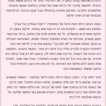
לחם ולהשתמש בצזיקי כממרח, אני העדפתי לוותר על הלחם ופשוט לאכול
בכפית. למעשה מדובר על גירסה שונה של הצזיקי הקלאסי שעשוי מיוגורט
ומלפפונים חתוכים. המרקם מפתיע בהתחלה אבל עוקץ הג'ינג'ר וחרפרפות
הצנוניות יוצרים חוויה חדשה.
המנה הבאה היתה מנת הדגל של המסעדה "ירקות עונתיים על יוגורט".
המתכון הוא פשוט – לוקחים את כל הירקות שיש במלאי, חלקם במצב חי,
חלקם מאודים או מבושלים, כל מה שיוציא מהם את המיטב, ביחד עם אגוזי
פקאן קצוצים, ומניחים על יוגורט המתובל בזעתר וסומק, כשהוראות האכילה
הן ההפך מסלט ואומרות "לא לערבב!" במקום זאת צריך לדחוף את הכף
לתחתית הקערה ולהרים עליה בכל פעם ירק אחר, העטוף ביוגורט. התוצאה
היא חגיגה של רעננות, פריכות שאין דומה לה, ובעצם לא רק שכל נגיסה היא
אחרת, גם אם נגיע בכל יום אחר בשבוע למסעדה, נקבל מנה שונה. למרות
שלא הזמנו לחם שילווה את הארוחה ,זה לא מנע את ניגוב התחתית מכל
הרוטב שנשאר באמצעות הכף.
אחרי סלט קריר, המנה הבאה הייתה חמה היישר מהתנור – כנאפה קישואים
וגבינות, שהוגש ביחד עם סלט קישואים, מיזונה ויוגורט מתובל. מנה נדיבה
של כנאפה פריכה ובתוכה אוצר לוהט של גבינות. את הלהט אפשר היה לאזן
עם הסלט שבו כיכבו קישואים נאים. היוגורט שהוגש בצד איפשר שליטה על
הכמות שנלוותה לכל ביס.
בקערה נוספת הגיעה מנת נשנוש מבחינתי ,קלמארי על הפלנצ'ה, שכן,