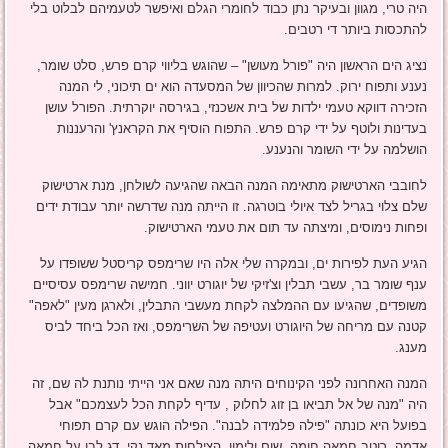
היה טרי, מגוון ובעיקר נתן כבוד לחומרי הגלם ואיפשר לטעמיהם לבלוט בלי
להתכסות ביותר די רטבים.
נציג הים הראשון היה "פורל מעושן" – שהוגש בליווי קרם פרש, סלט שומר,
נענע ותפוח ירוק. למרות שהכיוון של המסעדה הוא ים תיכוני, לי המנה
הזכירה דווקא טעמי ילדות של בית אשכנזי, בגירסה יוקרתית. הפורל עושן
בעדינות ולוטף על ידי קרם פרש. התפוח הוסיף את הקראנץ' והרעננות
הושלמה על ידי השומר והנענע.
לחובבי הארטישוק מתאימה המנה הבאה שהגיעה לשולחן, מנת ארטישוק
שלם צלוי בגריל לצד איולי בוטרגה. זו הייתה מנה שדרשה יותר עבודת ידים
ופחות נימוסים, ומיצתה עד תום את טעמי הארטישוק.
הגיע העת לפירות ים, ובמקרה שלי אלה היו שרימפס קריסטל ששופדו על
ענף שומר בר, עשבי תבלין וצ'זיקי של יוגורט יווני. חמישה שרימפס עסיסיים
משופדים, שהגיעו עם ההמלצה לקחת מעשבי התבלין, ולארגן מעין "לאפה"
קטנה עם מריחה של היוגורט ועטיפה של השרימפס, ואז הכל ביחד לביס
מענג.
המנה האחרונה לפני הקינוחים היתה מנה שאם אני הייתי נותנת לה שם, זה
היה "מנה של אל תביאו בן זוג לחלוק , עדיף לקחת הכל לעצמכם" אבל
בפועל היא כונתה "פילה פלמידה לבנה". הפילה הוגש עם קרם תפוחי
אדמה, רוטב חמאה חומה, שום ולימון. הצילחות מאד נקי, דג לבן על חמאה