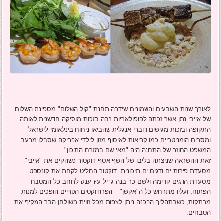
לאורך שנות השבעים והשמונים שידרה תחנת "קול השלום" מספינת השלום
של אייבי נתן אשר זכתה לפופולאריות רבה בזכות מוסיקה חדשנית לאותה
התקופה ובזכות מגישים דוברי אנגלית שהביאו ניחוח בינלאומי לישראל
ומסרים הומניטריים כמו קריאות לאיסוף מזון לילדי אפריקה שסבלו מרעב.
המשפט החוזר של התחנה היה "מאי שם במזרח התיכון".
זאת ההשראה שניצתה בליבו של השף אסף דוקטור כשהקים את "אייבי"-
מסעדת פירות ים ודגים ים תיכונית. דוקטור החליט לקחת את קונספט
מסעדת הדגים קדימה ולשם כך בנה גריל עץ ענק לרוחב כל המטבח
הפתוח, ועליו מתרחש כל ה"אקשן" – הפרודוקטים הטריים הופכים למנות
מרתקות, כשבתהליך ההכנה ניתן לצפות מכל זווית משולחן הבר המקיף את
הטבחים.