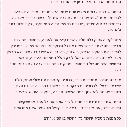
הקטגוריות השונות כולל סימון על מנות חריפות.
המנות שנבחרו עבורינו שיקפו זוויות שונות של התפריט: מפרי הים הגיעה
לשולחננו מנת "שרימפס גבינות עם קרם גבינות" . כמות נכבדה מאד של
שרימפס רכים ועסיסיים, עטופים בטעמי גבינה מתקתקים, רק לתפוס בזנב
ולהתענג.
ממחלקת השוק קיבלנו סלט עשבים קייצי עם לאבנה, פיסטוק, חמוציות
ורבעי פיתה זעתר כדי להעמיס את כל הירוק ירוק הזה. לטעמי אין כמו ירק
להאדיר את השוק הישראלי, הוא טרי, הוא חי ,הוא עשיר בטעמים והוא מרענן
מאד. לאבנה היא שילוב אידאלי לירק בגלל החמיצות העדינה, וחגיגת
האגוזיות הנימוחה של הפיסטוק, ומתיקות החמוציות יצרה טעם הגדול מסך
חלקיו.
אחרונה חביבה ממחלקת הירק, כרובית קריספית עם איולי זעתר, סלט
עשבים ופרמז'ן. לכרובית יש מרקם כייפי במיוחד בפה, ויש לה גם טעם
נייטרלי ששמח להתעטף במה ששמים סביבה ,במקרה הזה איולי זעתר.
המנה אינה דומיננטית כך שניתן לשלב אותה עם כל אחד מהמשקאות
האלכוהוליים, אם מדובר ביין, בירה או קוקטייל והטעמים אינם מתנגשים.
כל המנות מספיק גדולות כדי לחלוק בין שני אורחים.