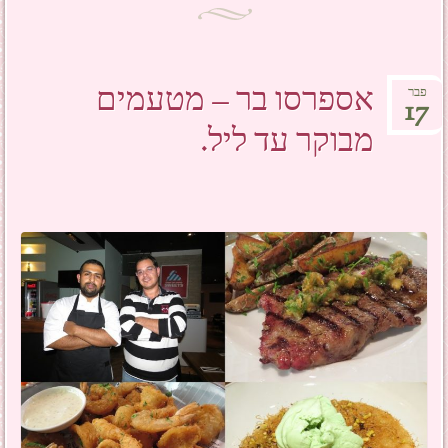
אספרסו בר – מטעמים
פבר
17
מבוקר עד ליל.