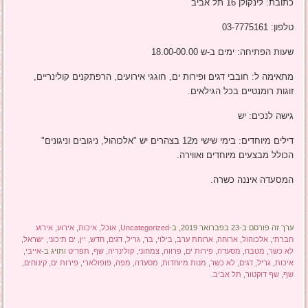
כתובת: לינקולן 16 תל אביב
טלפון: 03-7775161
שעות הפתיחה: ימים ב-ש 18.00-00.00
מתאימה ל: חובבי דגים ופירות ים, חוגגי אירועים, הרפתקנים קולינריים,
זוגות רומנטיים בכל הגילאים.
גישה לנכים: יש
דילים מיוחדים: בימי שישי מ12 בצהרים יש "אלכוהול, ניגובים וניגונים"
הכולל מבצעים מיוחדים ואווירה.
המסעדה איננה כשרה.
ערך זה פורסם ב-23 בפברואר 2019, ב-
Uncategorized
,
אוכל
,
איכות
,
אירוע
,
אירוע
חברתי
,
אלכוהול
,
ארוחה
,
ארוחת ערב
,
בילוי
,
בר
,
גריל
,
דגים
,
חדש
,
יין
,
ים תיכוני
,
ישראל
,
לא כשר
,
מטבח
,
מסעדה
,
פירות ים
,
פרווה
,
צמחוני
,
קולינריה
,
שף
,
תפריט
ותויג ב-
אייבי
,
איכות
,
גריל
,
דגים
,
לא כשר
,
מנות מיוחדות
,
מסעדה
,
מפה
,
פופולארי
,
פירות ים
,
קינוחים
,
שף
,
שף דוקטור
,
תל אביב
.