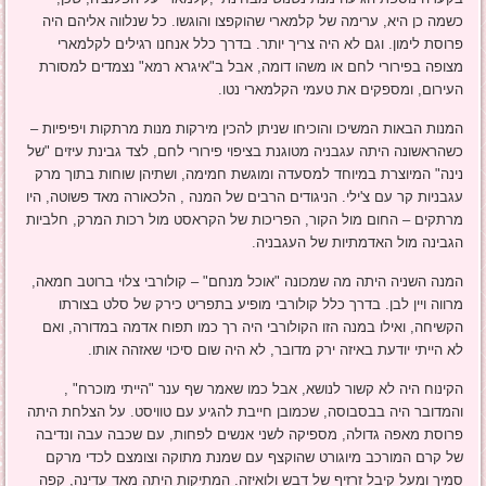
כשמה כן היא, ערימה של קלמארי שהוקפצו והוגשו. כל שנלווה אליהם היה
פרוסת לימון. וגם לא היה צריך יותר. בדרך כלל אנחנו רגילים לקלמארי
מצופה בפירורי לחם או משהו דומה, אבל ב"איגרא רמא" נצמדים למסורת
העירום, ומספקים את טעמי הקלמארי נטו.
המנות הבאות המשיכו והוכיחו שניתן להכין מירקות מנות מרתקות ויפיפיות –
כשהראשונה היתה עגבניה מטוגנת בציפוי פירורי לחם, לצד גבינת עיזים "של
נינה" המיוצרת במיוחד למסעדה ומוגשת חמימה, ושתיהן שוחות בתוך מרק
עגבניות קר עם צ'ילי. הניגודים הרבים של המנה , הלכאורה מאד פשוטה, היו
מרתקים – החום מול הקור, הפריכות של הקראסט מול רכות המרק, חלביות
הגבינה מול האדמתיות של העגבניה.
המנה השניה היתה מה שמכונה "אוכל מנחם" – קולורבי צלוי ברוטב חמאה,
מרווה ויין לבן. בדרך כלל קולורבי מופיע בתפריט כירק של סלט בצורתו
הקשיחה, ואילו במנה הזו הקולורבי היה רך כמו תפוח אדמה במדורה, ואם
לא הייתי יודעת באיזה ירק מדובר, לא היה שום סיכוי שאזהה אותו.
הקינוח היה לא קשור לנושא, אבל כמו שאמר שף ענר "הייתי מוכרח" ,
והמדובר היה בבסבוסה, שכמובן חייבת להגיע עם טוויסט. על הצלחת היתה
פרוסת מאפה גדולה, מספיקה לשני אנשים לפחות, עם שכבה עבה ונדיבה
של קרם המורכב מיוגורט שהוקצף עם שמנת מתוקה וצומצם לכדי מרקם
סמיך ומעל קיבל זרזיף של דבש ולואיזה. המתיקות היתה מאד עדינה, קפה