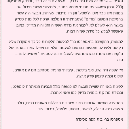
הגריל" – שבמקרה שלנו היה לברק , ומגיע עם פירה תרד , וסטייק אנטריקוט
(200 גרם) שמוגש עם תפוחי אדמה בתנור, צ'ימיצ'ורי ועשבי תיבול. גם
במנות אלו ניכר מוטו ה"שפע" והן היו נדיבות ועשירות. הבשר היה עשוי
בהמלצת המקום "מדיום" (שמבחינתי זו המלצה גורפת לכל מנת סטייק
באשר היא- לעולם לא לעבור את מידת העשייה הזו) והיה מדוייק. כמובן
שאפשר לבקש כל מידת עשייה רצויה.
למעשה, ההקשבה ב"אספרסו בר" לבקשות הלקוחות כל כך ממוקדת שלא
רק שהחליפו לנו תוספות בהתאם לטעמנו, אלא גם אפילו עמדו באתגר של
ה"קפה עם שמנת כמו שמתאים לאוכלי תזונה קטגונית " שהציב להם בן
הזוג.
אז הקפה היה שלו, ואני ביקשתי, קיבלתי ונהניתי מסחלב חם עם אגוזים,
קוקוס וכמה קינמון שרק ארצה.
לקינוח באווירה יפואית הוגשה לנו כנאפה כולל הגבינה הנמתחת קומפלט,
ובמידת מתיקות בינונית בדיוק כמו שאני אוהבת.
במסעדה מוגשות ארוחות בוקר מיוחדות הכוללות מאזטים רבים, כולם
מעשה בית- טבולה, לבאנה, חומוס, פלאפל, ריבות ועוד.
אספרסו בר- בית קפה מסעדה