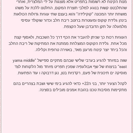
מנות הקינוח לא רשומות בתפריט אלא מוצגות על ידי המלצרית, ואחרי
שהתלבטנו קשות בנוגע למלבי תוצרת המקום, החלטנו ללכת על משהו
מושחת יותר המכונה "קוקילידה" והוא בעצם שתי עוגיות גדולות הכולאות
בינהן גלידת קוקוס ומעוטרות ברוטב ריבת חלב וכדור שוקולד עסיסי
מלמעלה על תקן הדובדבן שעל הקצפת.
העוגיות רכות כך שניתן להעביר את הכף דרך כל השכבות, ולאסוף קצת
מכל אחת. גלידת הקוקוס המוצלחת ממתנת את המתיקות של ריבת החלב
והכל ביחד יוצר קינוח מרענן מאד, באווירה טרופית וקלילה.
שווה במיוחד להגיע בערבי שלישי שבהם מתקיים ספיישל "yama middle
east" בניצוחו של שף אבולעפיה שמכין תפריט מיוחד מול הלקוחות לצד
מוסיקה ים תיכונית של פעם, רקדניות בטן, נגן דרבוקה ו עוד הפתעות.
לקהל הצעיר יותר, בני ה22+ כדאי להגיע בימי שישי ושבת בצהריים בהם
מתקיימות מסיבות טכנו בהובת אמנים מובילים בסצינה.