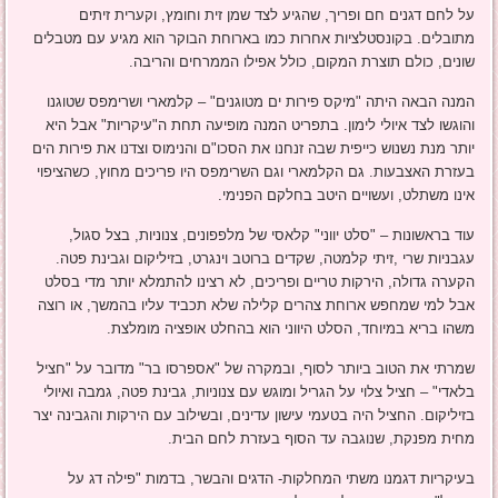
על לחם דגנים חם ופריך, שהגיע לצד שמן זית וחומץ, וקערית זיתים
מתובלים. בקונסטלציות אחרות כמו בארוחת הבוקר הוא מגיע עם מטבלים
שונים, כולם תוצרת המקום, כולל אפילו הממרחים והריבה.
המנה הבאה היתה "מיקס פירות ים מטוגנים" – קלמארי ושרימפס שטוגנו
והוגשו לצד איולי לימון. בתפריט המנה מופיעה תחת ה"עיקריות" אבל היא
יותר מנת נשנוש כייפית שבה זנחנו את הסכו"ם והנימוס וצדנו את פירות הים
בעזרת האצבעות. גם הקלמארי וגם השרימפס היו פריכים מחוץ, כשהציפוי
אינו משתלט, ועשויים היטב בחלקם הפנימי.
עוד בראשונות – "סלט יווני" קלאסי של מלפפונים, צנוניות, בצל סגול,
עגבניות שרי ,זיתי קלמטה, שקדים ברוטב וינגרט, בזיליקום וגבינת פטה.
הקערה גדולה, הירקות טריים ופריכים, לא רצינו להתמלא יותר מדי בסלט
אבל למי שמחפש ארוחת צהרים קלילה שלא תכביד עליו בהמשך, או רוצה
משהו בריא במיוחד, הסלט היווני הוא בהחלט אופציה מומלצת.
שמרתי את הטוב ביותר לסוף, ובמקרה של "אספרסו בר" מדובר על "חציל
בלאדי" – חציל צלוי על הגריל ומוגש עם צנוניות, גבינת פטה, גמבה ואיולי
בזיליקום. החציל היה בטעמי עישון עדינים, ובשילוב עם הירקות והגבינה יצר
מחית מפנקת, שנוגבה עד הסוף בעזרת לחם הבית.
בעיקריות דגמנו משתי המחלקות- הדגים והבשר, בדמות "פילה דג על