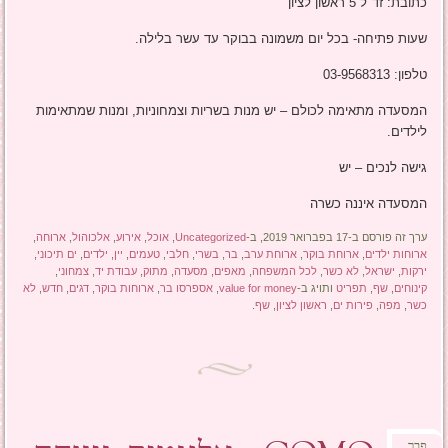
כתובת: זד"ל 5 ראשון לציון
שעות פתיחה- בכל יום משמונה בבוקר עד עשר בלילה.
טלפון: 03-9568313
המסעדה מתאימה לכולם – יש מנות בשריות וצמחוניות, ומנות שמתאימות
לילדים.
גישה לנכים – יש
המסעדה איננה כשרה
ערך זה פורסם ב-17 בפברואר 2019, ב-
Uncategorized
,
אוכל
,
אירוע
,
אלכוהול
,
ארוחה
,
ארוחות ילדים
,
ארוחת בוקר
,
ארוחת ערב
,
בר
,
בשרי
,
חלבי
,
טעמים
,
יין
,
ילדים
,
ים תיכוני
,
ירקות
,
ישראל
,
לא כשר
,
לכל המשפחה
,
מאפים
,
מסעדה
,
מתוק
,
עבודת יד
,
צמחוני
,
קינוחים
,
שף
,
תפריט
ותויג ב-
value for money
,
אספרסו בר
,
ארוחות בוקר
,
דגים
,
חדש
,
לא
כשר
,
מפה
,
פירות ים
,
ראשון לציון
,
שף
.
פבר