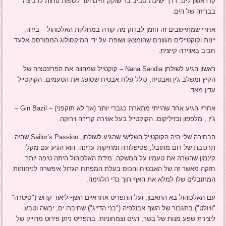
קו ראשון לים, דרך ישיבה סביב בר שוקק חיים ועד לספות נוחות לרביצה
בבריזה של הים.
אחרי שמתיישבים זה הזמן לבדוק מה קורה במחלקת האלכוהול – בירה,
יינות וקוקטיילים מגוונים שהומצאו ושופרו על ידי המיקסולוג המפורסם אלעד
חביב באווירה קייצית.
ראשון הגיע לשולחן Nana Sandia – קוקטייל שמהווה את הפרזנטציה של
הקיץ ומשלב ג'ין ואבטיח, כולל פלח אבטיח שסופג את הטעמים. הקוקטייל
עדין מאד.
אחריו הגיע אחד שהייתי מתארת כגברי יותר (אך לא תוקפני) – Gin Bazil –
ג'ין , מלפפון ובזיליקום. הקוקטייל בעל אווירה קרירה וירוקה.
הבחירה שלי היה הקוקטייל השלישי שהגיע לשולחן, Sailor’s Passion שהיה
תרכובת של רום מתובל, פסיפלורה ומתיקות עדינה. הוא הגיע עם מקל
קינמון שהשרה את טעמיו על המשקה. מידת האלכוהול היתה טיפה יותר
חזקה מאשר זה של האבטיח והכוס בעלת המפתח הגדול איפשרה לניחוחות
המתובלים שלו למלא את האף תוך כדי הלגימה.
עם האלכוהול בא התאבון, ועל התפריט אחראיים השף ליאור קדוש ("סיטרה"
"וויולט") בתגבור של השף אבולפיה ("בני הדייג") שחיברו ים, יבשה וטבע
ליצירת שפע מנות של בשר, דגים וצמחוניות. בתפריט ניתן פירוט מדוייק של