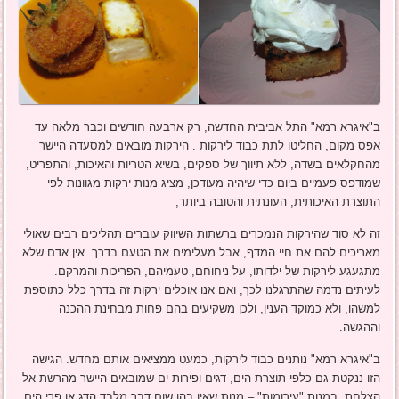
ב"איגרא רמא" התל אביבית החדשה, רק ארבעה חודשים וכבר מלאה עד
אפס מקום, החליטו לתת כבוד לירקות . הירקות מובאים למסעדה היישר
מהחקלאים בשדה, ללא תיווך של ספקים, בשיא הטריות והאיכות, והתפריט,
שמודפס פעמיים ביום כדי שיהיה מעודכן, מציג מנות ירקות מגוונות לפי
התוצרת האיכותית, העונתית והטובה ביותר,
זה לא סוד שהירקות הנמכרים ברשתות השיווק עוברים תהליכים רבים שאולי
מאריכים להם את חיי המדף, אבל מעלימים את הטעם בדרך. אין אדם שלא
מתגעגע לירקות של ילדותו, על ניחוחם, טעמיהם, הפריכות והמרקם.
לעיתים נדמה שהתרגלנו לכך, ואם אנו אוכלים ירקות זה בדרך כלל כתוספת
למשהו, ולא כמוקד הענין, ולכן משקיעים בהם פחות מבחינת ההכנה
וההגשה.
ב"איגרא רמא" נותנים כבוד לירקות, כמעט ממציאים אותם מחדש. הגישה
הזו ננקטת גם כלפי תוצרת הים, דגים ופירות ים שמובאים היישר מהרשת אל
הצלחת, במנות "עירומות" – מנות שאין בהן שום דבר מלבד הדג או פרי הים,