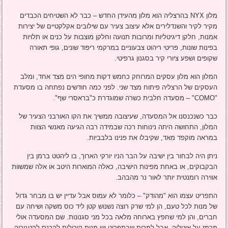
מלון NYX בהרצליה הוא מלון מהעידן החדש – כבר לא השטיחים הכבדים
מקיר לקיר והשנדלירים אלא עיצוב צעיר עם שילובים אקלקטיים של יצירות
אמנות, חלקן דיגיטליות ומרובות תנועה וחלקן מוצבות על כנים או תלויות
בפינות שונות, פריטי ריהוט צבעוניים במרקמי ריפוד שונים, גופי תאורה
שקופים ושפע ציורי קיר בסגנון גרפיטי.
המלון הוא מלון עסקים המרוחק כחמש דקות מחופי הים מצד אחד, ומלב
העסקים של הרצליה פיתוח מצד שני. לפני כמה חודשים נפתחה בו מסעדת
"COMO" – מסעדה חלבית כשרה שמוגדרת כ"בראסרי שף".
כבר כשנכנסנו אל המסעדה, שעיצובה ממשיך את הקו האורבני הצעיר של
המלון, התחושה היתה נינוחות רכה שבמידה רבה הגיעה מאנשי הצוות
במראה מוקפד מאד, שקיבלו את פנינו בלבביות.
ניתן היה לבחור בין ישיבה על הבר הניו יורקי הארוך, בו ליהטט ברמן בין
הבקבוקים, או באחת מפינות הישיבה, כאלה המוארות היטב או אלה שמשוות
אווירה רומנטית יותר לאור נר מהבהב.
התפריט עצמו הוא "מהודק" – כלומר לא עמוס אבל עדיין יש בו מבחר גדול
של מנות לכל טעם, הן למי שרק רוצה נשנוש קטן ליד כוס משקה ושיחה עם
חברים, והן למי שחפץ בארוחה מלאה בכל מני סגנונות. שם המסעדה אולי
מרמז על איטליה, אבל למרות שבתפריט יש מנות היכולות להכנס לקטגוריה