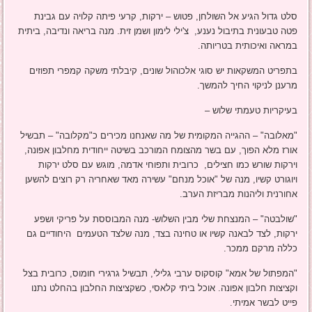
סלט גדול הגיע אל השולחן, פטוש – ירקות, קרעי פיתה קלויה עם גבינת
פטה טבעונית בתיבול נענע, צ'ילי לימון ושמן זית. מנה בריאה ונדיבה, ביתית
במראה ואיכותית בטריותה.
בתפריט המשקאות יש סוגי אלכוהול שונים, קיבלתי משקה קמפרי תפוזים
מרענן לניקוי החיך להמשך.
בעיקריות טעמתי שלוש –
"מאלובה" – ההגייה המקומית של מה שאנחנו מכירים כ"מקלובה" – תבשיל
אורז מלא הפוך, עם בשר מהצומח המורכב בשיטה ייחודית מחלבון אפונה,
וירקות שורש כמו חצילים, כרובית ותפוחי אדמה, מוגש עם סלט ירקות
ויוגורט קשיו, מנה של "אוכל מנחם" עשירה מאד שאחריה רק רוצים להשען
אחורנית וליהנות מבריזת הערב.
"שולבטה" – המנצחת שלי מבין השלוש- מנה המבוססת על פריקי ושפע
ירקות, לצד לבאנה קשיו או טחינה בצד, מנה שלצד הטעמים היחודיים גם
כללה מרקם ממכר.
"המפתול של אמא" קוסקוס ערבי גלילי, תבשיל גרגירי חומוס, כרובית בצל
וקציצות חלבון אפונה. אוכל ביתי קלאסי, כשקציצות החלבון בהחלט נתנו
פייט לבשר אמיתי.