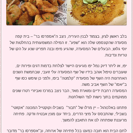
בלב ראשון לציון, בצמוד לבנין העיריה, ניצב ה"אספרסו בר" – בית קפה
מסעדה שהקונספט שלה הוא "שפע". זו המילה המשמעותית בהחלטות של
יוסי גלוש, הבעלים של המסעדה, שהגיע מיפו ובנה תפריט שנע על הקו של
טריות ונדיבות.
יפו, או ליתר דיוק נמל יפו מגיעים היישר לצלחת בדמות דגים ופירות ים,
שעוברים טיפול אוהב בידיו של שף המסעדה עלי זועבי, שבחמשת השנים
האחרונות היה השף של מסעדת "קלמטה" ביפו, ולפני כן שימש כסו שף
ב"יאסו" של השף אביב משה.
המסעדה רחבת ידיים ומוארת מאד, הבר ניצב במרכז ואביזרי רטרו שונים
ממוקמים בתוך נישות לצד השולחנות.
פתחנו באלכוהול – יין מרלו של "תבור" בשבילו וקוקטייל המכונה "אקזוטי"
בשבילי, שהתבסס על מיצי הדרים, ביחד עם מונין אבטיח וודקה. פתיחה
מרעננת שפתחה לנו את התאבון להמשך.
לחם הבית הוא חובה כמעט בכל פתיחה של ארוחה, וב"אספרסו בר" מדובר