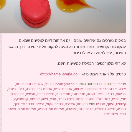
במקום נערכים גם אירועים שונים, וגם ארוחות דגים לצליינים שבאים
למקומות הקדושים. צ'ופר מיוחד הוא הגעה למקום על ידי סירה, דרך מינגש
הסירות, ישר למסעדה או לבריכות.
לאורחי מלון "נופים" הכניסה למעיינות חינם.
פרטים על האתר והמסעדה-
http://hamei-tveria.co.il/
ערך זה פורסם ב-1 בפברואר 2014, ב-
Uncategorized
,
אוכל
,
אולם אירועים
,
אירוח
,
אירוע
,
אירוע חברתי
,
אסטטיקה
,
ארוחה
,
ארוחות ילדים
,
ארוחת ערב
,
בחירה
,
בילוי
,
בישול
,
בריאות
,
בריכה
,
בשרי
,
חגיגה
,
חדר כושר
,
חורף
,
טיול
,
טיפוח
,
טיפול
,
טעמים
,
יום הולדת
,
יופי
,
ילדים
,
כשר
,
מלח
,
מסעדה
,
מתוק
,
נשים-גברים
,
ספא
,
פינוק
,
קבוצות
,
קוסמטיקה
,
קינוחים
,
שיזוף
,
תפריט
ותויג ב-
אירוח
,
אירועים
,
בריכה
,
ג'קוזי
,
היגאה
,
חדר כושר
,
חוף
,
טבריה
,
טיפול
,
טיפולים
,
כינרת
,
כשר
,
מסעדה
,
מעיינות חמי טבריה
,
מעיינות חמים
,
סאונה
,
ספא
,
עיסוי
,
שיט
.