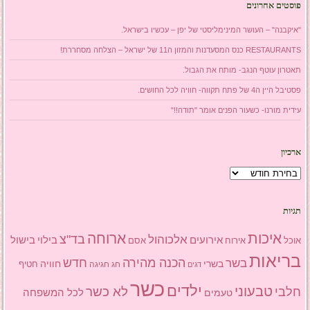
פוסטים אחרונים
"איקבנה" – העושר המינימליסטי של יפן – עכשיו בישראל.
RESTAURANTS כנס המסעדנות והמזון ה11 של ישראל – הצלחה מסחררת!
תאטרון עוטף הנגב- מותח את הגבול.
פסטיבל היין ה4 של פתח תקווה- חוויה לכל החושים.
עידית מורנו- כשעור הפנים אומר "תודה!!"
ארכיון
ארכיון
תגיות
איכות
ארוחה
בד"צ
אלכוהול
אירועים
בילוי
בישול
אוכל
אסם
אירוח
בריאות
הכנה מהירה
בשר
חדש
בשרי
חוויה
חג
חגיגה
חטיף
דגים
כשר
ילדים
טבעוני
לא כשר
חלבי
טעמים
לכל המשפחה