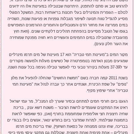
להרגיש טוב או סתם להתפנק. היתרונות שבטבילה במעיינות אלו היו ידועים
לכולם – הגופרית והמינרלים בעלי תכונות בריאותיות רבות, המשקל הסגולי
מסייע להגדיל טווח תנועה לשיפור מגבלות גופניות או פגיעות שונות, השהייה
במים ממריצה את מחזור הדם והמטבוליזם והחומרים ההורמונים המופרשים
בגופו של הטובל מסייעים בהפחתת תהליכים דלקתיים שונים. (וזאת חוץ
מהעובדה שהטבילה במים החמימים והעשירים היא חוויה מפנקת שמותירה
את העור חלק ונעים).
מקור המים ב"מעיינות חמי טבריה" הוא 17 מעיינות של מים תרמו מינרליים
שמגיעים מבטן האדמה בטמפרטורה של כשישים מעלות ולמעשה מקוררים
עד ל37-39 מעלות בקירור טבעי כדי לאפשר טבילה נעימה בכל עונות השנה.
בשנת 2011 קמה חברה בשם "חמשת החושים" שהחלה להפעיל את מלון
"נופים" על שפת הכינרת, ושנתיים אחר כך עברה לנהל את "מעיינות חמי
טבריה" אחרי שיפוץ מקיף.
הגענו ביום חורפי חמים למתחם ובסיור שערך לנו המנכ"ל, מר עמי ישראל
ראינו את המתקנים שעומדים לרשות הציבור – משטח דשא ענק , בריכת
שחיה חיצונית חצי אולימפית שמחוממת בחורף (ואכן, כפי שאפשר לראות
בתמונות שצילמתי, למרות שמדובר ביום בחודש ינואר, אנשים בילו בבגדי ים
בבריכה, שחו ונהנו ממנוחה על כסאות השיזוף), שתי בריכות מים תרמו
מינרליים – אחת פנימית ואחת חיצונית, שכוללות גם מתקני עיסוי מימי כייפי