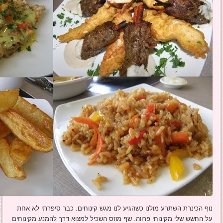
נוף הכינרת השתרע מולנו כשהגיע לנו מגש קינוחים. כבר סיפרתי לא אחת
על החשש שלי מקינוחי פרווה. שף מוזס השכיל למצוא דרך להמנע מקינוחים