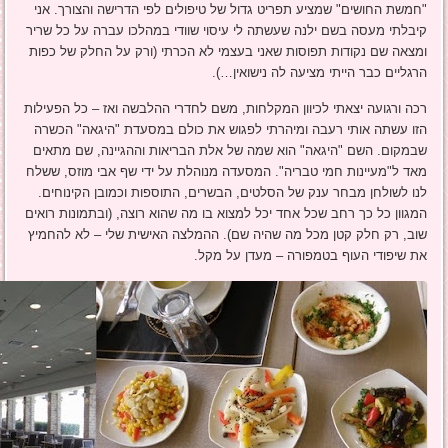
"חמשת החושים" שמציע תפריט גדול של טיפולים לפי הדרישה והצורך. אני
קיבלתי מעסה בשם ילנה שעשתה לי עיסוי שוודי במהלכו עברה על כל שריר
ומצאה שם נקודות תפוסות שאני בעצמי לא הכרתי (ורק על החלק של כפות
הרגליים כבר הייתי מציעה לה נישואין…).
רכה ורגועה יצאתי לכיוון המקלחות, משם לחדרי ההלבשה ואז – כל הפעילות
הזו עשתה אותי רעבה ומיהרתי לפגוש את כולם במסעדת "היגאה" הכשרה
שבמקום. השם "היגאה" הוא שמה של אלת הבריאות וההגיינה, שם מתאים
מאד ל"מעיינות חמי טבריה". המסעדה מנוהלת על ידי שף אבי מוזס, ששלח
לנו לשולחן מבחר ענק של הסלטים, הבשרים, התוספות וכמובן הקינוחים.
המגוון כל כך רחב שכל אחד יכל למצוא בו מה שהוא רוצה, (ובתמונות רואים
שוב, רק חלק קטן מכל מה שהיה שם). ההמלצה האישית שלי – לא להחמיץ
את שיפודי העוף בטמפורה – מעדן על מקל.