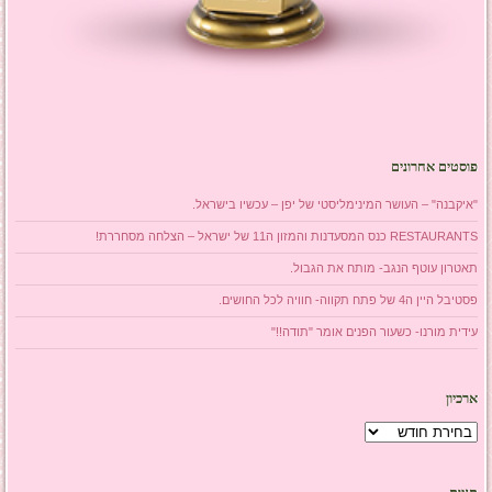
פוסטים אחרונים
"איקבנה" – העושר המינימליסטי של יפן – עכשיו בישראל.
RESTAURANTS כנס המסעדנות והמזון ה11 של ישראל – הצלחה מסחררת!
תאטרון עוטף הנגב- מותח את הגבול.
פסטיבל היין ה4 של פתח תקווה- חוויה לכל החושים.
עידית מורנו- כשעור הפנים אומר "תודה!!"
ארכיון
ארכיון