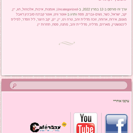
ערך זה פורסם ב-12 במרץ 2022, ב-
Uncategorized
,
אומנות
,
איכות
,
אלכוהול
,
חג
,
יין
,
יקב
,
ישראל
,
כשר
,
נשים-גברים
,
פסח
ותויג ב-
אוטר וויט
,
אוטר קברנה סוביניון דאבל
מגנום
,
אירוח
,
ארוחה
,
זוכה מדלית זהב
,
טרה וינו
,
יין
,
יינן
,
יקב היוצר
,
ליל הסדר
,
לפיליפ
ליכטנשטיין
,
מארזים
,
מדליה
,
מדלייית זהב
,
מתנה
,
פסח
,
תחרות יין
.
ניווט בפוסטים
עקבו אחריי