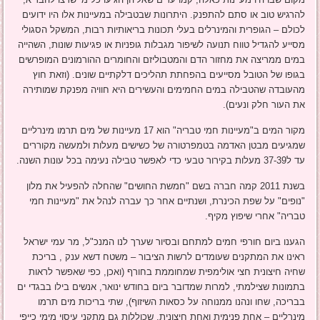
להרגיש טוב או סתם להתפנק. היתרונות שבטבילה במעיינות אלו היו ידועים
לכולם – הגופרית והמינרלים בעלי תכונות בריאותיות רבות, המשקל הסגולי
מסייע להגדיל טווח תנועה לשיפור מגבלות גופניות או פגיעות שונות, השהייה
במים ממריצה את מחזור הדם והמטבוליזם והחומרים ההורמונים המופרשים
בגופו של הטובל מסייעים בהפחתת תהליכים דלקתיים שונים. (וזאת חוץ
מהעובדה שהטבילה במים החמימים והעשירים היא חוויה מפנקת שמותירה
את העור חלק ונעים).
מקור המים ב"מעיינות חמי טבריה" הוא 17 מעיינות של מים תרמו מינרליים
שמגיעים מבטן האדמה בטמפרטורה של כשישים מעלות ולמעשה מקוררים
עד ל37-39 מעלות בקירור טבעי כדי לאפשר טבילה נעימה בכל עונות השנה.
בשנת 2011 קמה חברה בשם "חמשת החושים" שהחלה להפעיל את מלון
"נופים" על שפת הכינרת, ושנתיים אחר כך עברה לנהל את "מעיינות חמי
טבריה" אחרי שיפוץ מקיף.
הגענו ביום חורפי חמים למתחם ובסיור שערך לנו המנכ"ל, מר עמי ישראל
ראינו את המתקנים שעומדים לרשות הציבור – משטח דשא ענק , בריכת
שחיה חיצונית חצי אולימפית שמחוממת בחורף (ואכן, כפי שאפשר לראות
בתמונות שצילמתי, למרות שמדובר ביום בחודש ינואר, אנשים בילו בבגדי ים
בבריכה, שחו ונהנו ממנוחה על כסאות השיזוף), שתי בריכות מים תרמו
מינרליים – אחת פנימית ואחת חיצונית, שכוללות גם מתקני עיסוי מימי כייפי