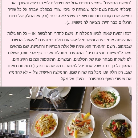
"חמשת החושים" שמציע תפריט גדול של טיפולים לפי הדרישה והצורך. אני
קיבלתי מעסה בשם ילנה שעשתה לי עיסוי שוודי במהלכו עברה על כל שריר
ומצאה שם נקודות תפוסות שאני בעצמי לא הכרתי (ורק על החלק של כפות
הרגליים כבר הייתי מציעה לה נישואין…).
רכה ורגועה יצאתי לכיוון המקלחות, משם לחדרי ההלבשה ואז – כל הפעילות
הזו עשתה אותי רעבה ומיהרתי לפגוש את כולם במסעדת "היגאה" הכשרה
שבמקום. השם "היגאה" הוא שמה של אלת הבריאות וההגיינה, שם מתאים
מאד ל"מעיינות חמי טבריה". המסעדה מנוהלת על ידי שף אבי מוזס, ששלח
לנו לשולחן מבחר ענק של הסלטים, הבשרים, התוספות וכמובן הקינוחים.
המגוון כל כך רחב שכל אחד יכל למצוא בו מה שהוא רוצה, (ובתמונות רואים
שוב, רק חלק קטן מכל מה שהיה שם). ההמלצה האישית שלי – לא להחמיץ
את שיפודי העוף בטמפורה – מעדן על מקל.