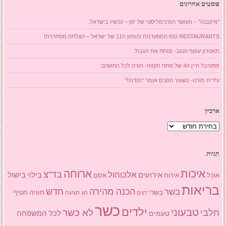
פוסטים אחרונים
"איקבנה" – העושר המינימליסטי של יפן – עכשיו בישראל.
RESTAURANTS כנס המסעדנות והמזון ה11 של ישראל – הצלחה מסחררת!
תאטרון עוטף הנגב- מותח את הגבול.
פסטיבל היין ה4 של פתח תקווה- חוויה לכל החושים.
עידית מורנו- כשעור הפנים אומר "תודה!!"
ארכיון
ארכיון
תגיות
איכות
ארוחה
בד"צ
אלכוהול
אירועים
בילוי
בישול
אוכל
אסם
אירוח
בריאות
הכנה מהירה
בשר
חדש
בשרי
חוויה
חג
חגיגה
חטיף
דגים
כשר
ילדים
טבעוני
לא כשר
חלבי
טעמים
לכל המשפחה