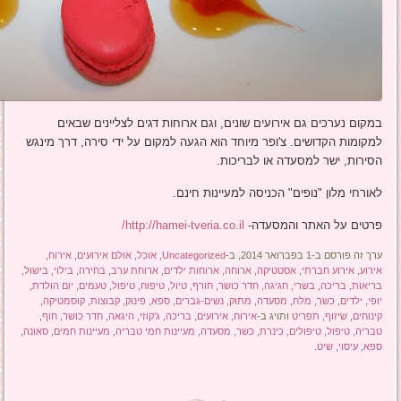
במקום נערכים גם אירועים שונים, וגם ארוחות דגים לצליינים שבאים
למקומות הקדושים. צ'ופר מיוחד הוא הגעה למקום על ידי סירה, דרך מינגש
הסירות, ישר למסעדה או לבריכות.
לאורחי מלון "נופים" הכניסה למעיינות חינם.
פרטים על האתר והמסעדה-
http://hamei-tveria.co.il/
ערך זה פורסם ב-1 בפברואר 2014, ב-
Uncategorized
,
אוכל
,
אולם אירועים
,
אירוח
,
אירוע
,
אירוע חברתי
,
אסטטיקה
,
ארוחה
,
ארוחות ילדים
,
ארוחת ערב
,
בחירה
,
בילוי
,
בישול
,
בריאות
,
בריכה
,
בשרי
,
חגיגה
,
חדר כושר
,
חורף
,
טיול
,
טיפוח
,
טיפול
,
טעמים
,
יום הולדת
,
יופי
,
ילדים
,
כשר
,
מלח
,
מסעדה
,
מתוק
,
נשים-גברים
,
ספא
,
פינוק
,
קבוצות
,
קוסמטיקה
,
קינוחים
,
שיזוף
,
תפריט
ותויג ב-
אירוח
,
אירועים
,
בריכה
,
ג'קוזי
,
היגאה
,
חדר כושר
,
חוף
,
טבריה
,
טיפול
,
טיפולים
,
כינרת
,
כשר
,
מסעדה
,
מעיינות חמי טבריה
,
מעיינות חמים
,
סאונה
,
ספא
,
עיסוי
,
שיט
.