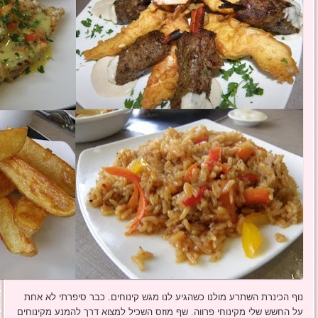
נוף הכינרת השתרע מולנו כשהגיע לנו מגש קינוחים. כבר סיפרתי לא אחת
על החשש שלי מקינוחי פרווה. שף מוזס השכיל למצוא דרך להמנע מקינוחים