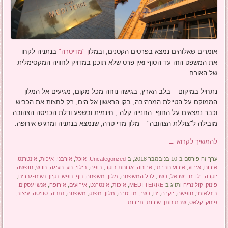
אומרים שאלוהים נמצא בפרטים הקטנים, ובמלו
ן "מדיטרה"
בנתניה לקחו
את המשפט הזה עד הסוף ואין פרט שלא תוכנן במדויק לחוויה המקסימלית
של האורח.
נתחיל במיקום – בלב הארץ, בגישה נוחה מכל מקום, מגיעים אל המלון
הממוקם על הטיילת המרהיבה, בקו הראשון אל הים, רק לחצות את הכביש
וכבר נמצאים על החוף. החנייה קלה , חינמית ובשפע ודלת הכניסה הצהובה
מובילה ל"צוללת הצהובה" – מלון מדי טרה, שנמצא בנתניה ומרגיש אירופה.
להמשיך לקרוא
←
ערך זה פורסם ב-10 בנובמבר 2018, ב-
Uncategorized
,
אוכל
,
אורבני
,
איכות
,
אינטרנט
,
אירוח
,
אירוע
,
אירוע חברתי
,
ארוחה
,
ארוחת בוקר
,
בופה
,
בילוי
,
חג
,
חגיגה
,
חדש
,
חופשה
,
יוקרה
,
ילדים
,
ישראל
,
כשר
,
לכל המשפחה
,
מלון
,
משפחה
,
נוף
,
נופש
,
נקיון
,
נשים-גברים
,
פינוק
,
קולינריה
ותויג ב-
MEDI TERRE
,
איכות
,
אינטרנט
,
אירועים
,
אירופה
,
אנשי עסקים
,
בינלאומי
,
חופשה
,
יוקרה
,
ים
,
כשר
,
מדיטרה
,
מלון
,
מפנק
,
משפחה
,
נתניה
,
סוויטה
,
עיצוב
,
פינוק
,
קלאס
,
שבת חתן
,
שירות
,
תיירות
.