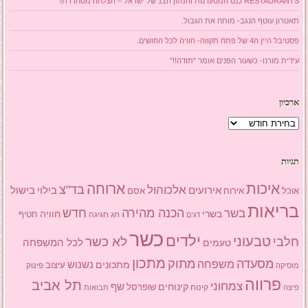
RESTAURANTS כנס המסעדנות והמזון ה11 של ישראל – הצלחה מסחררת!
תאטרון עוטף הנגב- מותח את הגבול.
פסטיבל היין ה4 של פתח תקווה- חוויה לכל החושים.
עידית מורנו- כשעור הפנים אומר "תודה!!"
ארכיון
ארכיון
תגיות
איכות
ארוחה
בד"צ
אלכוהול
אירועים
בילוי
בישול
אוכל
אסם
אירוח
בריאות
הכנה מהירה
בשר
חדש
בשרי
חוויה
חג
חגיגה
חטיף
דגים
כשר
ילדים
טבעוני
לא כשר
חלבי
טעמים
לכל המשפחה
מתכון
מסעדה
מתוק
משפחה
מתכונים
נשנוש
עיצוב
פינוק
מוסיקה
פרווה
תל אביב
צמחוני
שף
קינוחים
שופרסל
פיצה
קינוח
תבואות