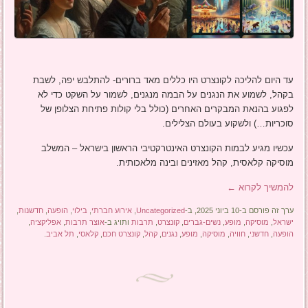
עד היום להליכה לקונצרט היו כללים מאד ברורים- להתלבש יפה, לשבת
בקהל, לשמוע את הנגנים על הבמה מנגנים, לשמור על השקט כדי לא
לפגוע בהנאת המבקרים האחרים (כולל בלי קולות פתיחת הצלופן של
סוכריות…) ולשקוע בעולם הצלילים.
עכשיו מגיע לבמות הקונצרט האינטרקטיבי הראשון בישראל – המשלב
מוסיקה קלאסית, קהל מאזינים ובינה מלאכותית.
להמשיך לקרוא
←
ערך זה פורסם ב-10 ביוני 2025, ב-
Uncategorized
,
אירוע חברתי
,
בילוי
,
הופעה
,
חדשנות
,
ישראל
,
מוסיקה
,
מופע
,
נשים-גברים
,
קונצרט
,
תרבות
ותויג ב-
אוצר תרבות
,
אפליקציה
,
הופעה
,
חדשני
,
חוויה
,
מוסיקה
,
מופע
,
נגנים
,
קהל
,
קונצרט חכם
,
קלאסי
,
תל אביב
.