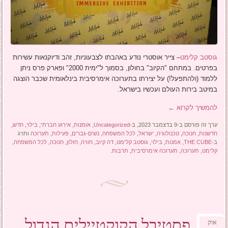
גוסטב קלימט
– צייר אוסטרי נודע באהבתו לצבעוניות, זהב ודיוקנאות עשירות
בפרטים. במתחם "הקיוב" בחולון, בסמוך ל"ימית 2000" ופארק פרס ניתן
ללמוד (ולהתפעל!) על יצירתו בתערוכה אימרסיבית בינלאומית שכבר הוצגה
במיטב בירות העולם ועכשיו בישראל.
להמשיך לקרוא
←
ערך זה פורסם ב-9 בדצמבר 2023, ב-
Uncategorized
,
אומנות
,
אירוע חברתי
,
בילוי
,
חדש
,
חדשנות
,
חנוכה
,
טכנולוגיה
,
ישראל
,
לכל המשפחה
,
נשים-גברים
,
פעילות
,
תערוכה
ותויג
ב-
THE CUBE
,
אמנות
,
בילוי
,
גוסטב קלימט
,
דה קיוב
,
חוויה
,
חולון
,
חנוכה
,
לכל המשפחה
,
קלימט
,
תערוכה
,
תערוכה אימרסיבית
,
תרבות
.
פסטיבל הקוקטיילים הגדול
אוק