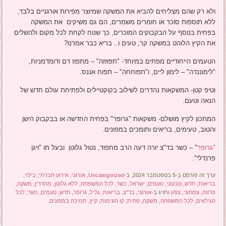
ולא רק שהם מצליחים להביא את המשקה שמיוצר מפירות אורגניים בלבד,
ללא תוספות סוכר או חומרים משמרים, הם גם משיקים את המשקה
בפחית בנוסף על הבקבוקים המוכרים, כך שנוח לקחת לכל מקום ולהשלים
את הקיץ הלוהט במשקה קר, טעים ו.. בריא כבר אמרנו?
הטעמים הייחודיים מפתים במיוחד- "תפוזזה" – מתפוז דם ודומדמניות,
"לימוננדה" – לימון ליים, ו"תפוחחה" – תפוח אננס.
וטיפ קטן- המשקאות נהדרים לשילוב בקוקטיילים ולפתיחת עולם חדש של
הנאה וטעם.
המתכון לקיץ מושלם- משקאות "גרופר" בפחית החדשה או בבקבוק הישן
והטוב, טעימים, בריאים ותומכים במפונים.
"גרופר
" – כשר בד"צ יורה דעה הרב מחפוד, נטול גלוטן ובעל תו "ויגן
פרנדלי".
ערך זה פורסם ב-5 בספטמבר 2024, ב-
Uncategorized
,
אורגני
,
אירוע חברתי
,
בילוי
,
בריאות
,
חדש
,
טבעוני
,
טעמים
,
ישראל
,
כשר
,
לכל המשפחה
,
ללא גלוטן
,
מהדרין
,
משקה
,
פרווה
,
צמחוני
,
צפון
ותויג ב-
אורגני
,
בד"צ
,
בריאות
,
גליל
,
גרופר
,
חדש
,
טעמים
,
כשר
,
לכל
הגילאים
,
לכל המשפחה
,
משקה
,
פחית
,
קו העימות
,
קיץ
,
תמיכה במפונים
.