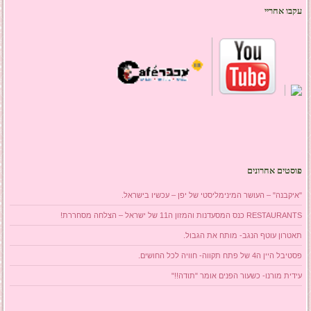
עקבו אחריי
פוסטים אחרונים
"איקבנה" – העושר המינימליסטי של יפן – עכשיו בישראל.
RESTAURANTS כנס המסעדנות והמזון ה11 של ישראל – הצלחה מסחררת!
תאטרון עוטף הנגב- מותח את הגבול.
פסטיבל היין ה4 של פתח תקווה- חוויה לכל החושים.
עידית מורנו- כשעור הפנים אומר "תודה!!"