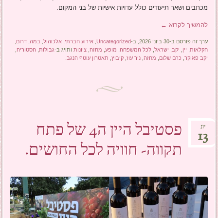
מכתבים ושאר תיעודים כולל עדויות אישיות של בני המקום.
להמשיך לקרוא
←
ערך זה פורסם ב-30 ביוני 2026, ב-
Uncategorized
,
אירוע חברתי
,
אלכוהול
,
במה
,
דרום
,
חקלאות
,
יין
,
יקב
,
ישראל
,
לכל המשפחה
,
מופע
,
מחזה
,
ציונות
ותויג ב-
גבולות
,
הסטוריה
,
יקב פאוקר
,
כרם שלום
,
מחזה
,
ניר עוז
,
קיבוץ
,
תאטרון עוטף הנגב
.
פסטיבל היין ה4 של פתח
יונ
13
תקווה- חוויה לכל החושים.