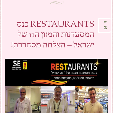
RESTAURANTS כנס
יול
2
המסעדנות והמזון ה11 של
ישראל – הצלחה מסחררת!