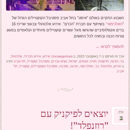
השבוע התקיים באולם "איסט" בתל אביב פסטיבל הקוקטיילים הגדול של
"
האלכימאי"
בשיתוף עם חברת "הכרם". אירוע אלכוהולי צבעוני שריכז 16
ברים אקסלוסיביים שהגישו מעל עשרים קוקטיילים מיוחדים וקלאסיים במגוון
צורות הכנה ובחוויה לכל החושים.
להמשיך לקרוא
←
ערך זה פורסם ב-7 באוקטובר 2023, ב-
Uncategorized
,
אירוע
,
אירוע חברתי
,
אלכוהול
,
בר
,
חגיגה
,
חדשנות
,
חוויה
,
טעמים
,
ישראל
,
נשים-גברים
,
פסטיבל
,
קוקטייל
,
תל אביב
ותויג
ב-
אירוע
,
אלכוהול
,
בר
,
האלכימאי
,
חגיגה
,
מסיבה
,
פסטיבל הקוקטיילים
,
קוקטייל
,
תל
אביב
.
יוצאים לפיקניק עם
אוק
2
"רוזנפלד"!