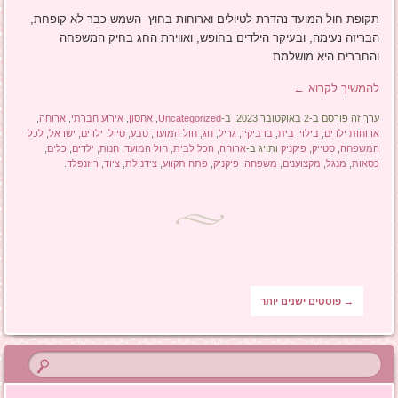
תקופת חול המועד נהדרת לטיולים וארוחות בחוץ- השמש כבר לא קופחת,
הבריזה נעימה, ובעיקר הילדים בחופש, ואווירת החג בחיק המשפחה
והחברים היא מושלמת.
להמשיך לקרוא
←
ערך זה פורסם ב-2 באוקטובר 2023, ב-
Uncategorized
,
אחסון
,
אירוע חברתי
,
ארוחה
,
ארוחות ילדים
,
בילוי
,
בית
,
ברביקיו
,
גריל
,
חג
,
חול המועד
,
טבע
,
טיול
,
ילדים
,
ישראל
,
לכל
המשפחה
,
סטייק
,
פיקניק
ותויג ב-
ארוחה
,
הכל לבית
,
חול המועד
,
חנות
,
ילדים
,
כלים
,
כסאות
,
מנגל
,
מקצוענים
,
משפחה
,
פיקניק
,
פתח תקווע
,
צידנילת
,
ציוד
,
רוזנפלד
.
ניווט בפוסטים
→
פוסטים ישנים יותר