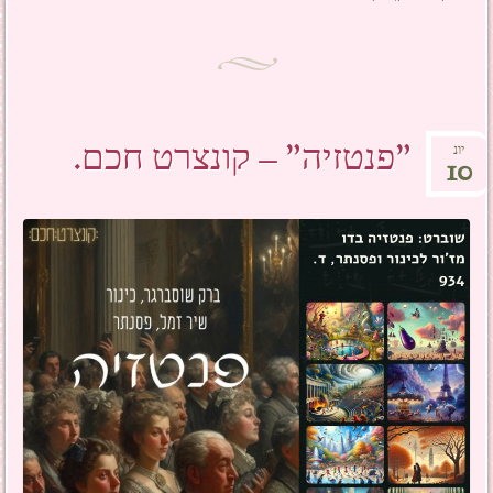
"פנטזיה" – קונצרט חכם.
יונ
10