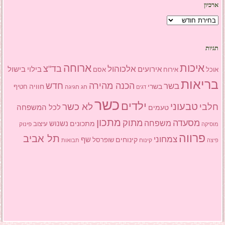
ארכיון
ארכיון
תגיות
איכות
ארוחה
בד"צ
אלכוהול
אירועים
בילוי
בישול
אוכל
אסם
אירוח
בריאות
הכנה מהירה
בשר
חדש
בשרי
חוויה
חג
חגיגה
חטיף
דגים
כשר
ילדים
טבעוני
לא כשר
חלבי
טעמים
לכל המשפחה
מתכון
מסעדה
מתוק
משפחה
מתכונים
נשנוש
עיצוב
פינוק
מוסיקה
פרווה
תל אביב
צמחוני
שף
קינוחים
שופרסל
פיצה
קינוח
תבואות