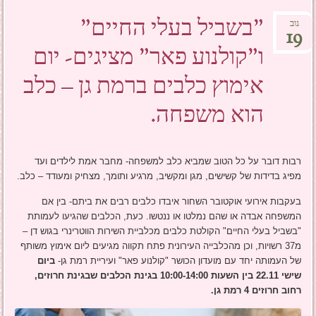
"בשביל בעלי החיים"
נוב
19
ו"קולנוע פאר" מציגים- יום
אימוץ כלבים ברמת גן – כלב
הוא משפחה.
רבות דובר על כל הטוב שמביא כלב למשפחה- מחבר אמת לילדים ועד
מפיג בדידות של קשישים, מגן ומקשיב, מרגיע ותומך, מצחיק ומעודד – כלב.
בעקבות אירועי אוקטובר השחור איבדו כלבים רבים את ביתם- בין אם
המשפחה אבדה או שהם נמלטו או ננטשו. כעת, הכלבים שהגיעו לעמותת
"בשביל בעלי החיים" הקולטת כלבים מכלביית השירות הווטרינרי בגוש דן –
מ37 רשויות, וכן מהכלבייה העירונית פתח תקווה מגיעים ליום אימוץ משותף
של העמותה יחד עם מועדון הכושר "קולנוע פאר" ועיריית רמת גן-
ביום
שישי 22.11 בין השעות 10:00-14:00
בגינת הכלבים שבגינת חרוזים,
רחוב חרוזים 4 רמת גן.