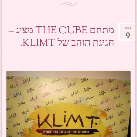
מתחם THE CUBE מציג –
דצמ
9
חגיגת הזהב של KLIMT.