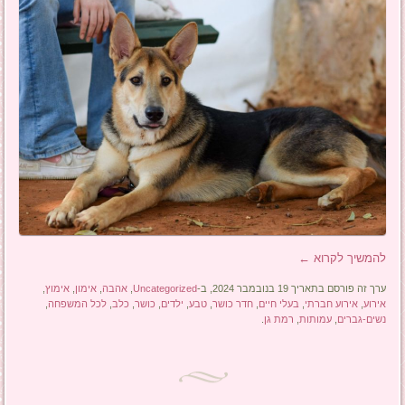
להמשיך לקרוא
←
ערך זה פורסם בתאריך 19 בנובמבר 2024, ב-
Uncategorized
,
אהבה
,
אימון
,
אימוץ
,
אירוע
,
אירוע חברתי
,
בעלי חיים
,
חדר כושר
,
טבע
,
ילדים
,
כושר
,
כלב
,
לכל המשפחה
,
נשים-גברים
,
עמותות
,
רמת גן
.