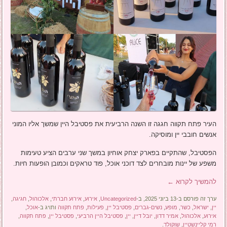
העיר פתח תקווה חגגה זו השנה הרביעית את פסטיבל היין שמשך אליו המוני
אנשים חובבי יין ומוסיקה.
הפסטיבל, שהתקיים בפארק יצחק אוחיון במשך שני ערבים הציע טעימות
משפע של יינות מובחרים לצד דוכני אוכל, פוד טראקים וכמובן הופעות חיות.
להמשיך לקרוא
←
ערך זה פורסם ב-13 ביוני 2025, ב-
Uncategorized
,
אירוע
,
אירוע חברתי
,
אלכוהול
,
חגיגה
,
יין
,
ישראל
,
כשר
,
מופע
,
נשים-גברים
,
פסטיבל יין
,
פעילות
,
פתח תקווה
ותויג ב-
אוכל
,
אירוע
,
אלכוהול
,
אמיר דדון
,
יובל דיין
,
יין
,
פסטיבל היין הרביעי
,
פסטיבל יין
,
פתח תקווה
,
רמי קליינשטיין
,
שוקולד
.