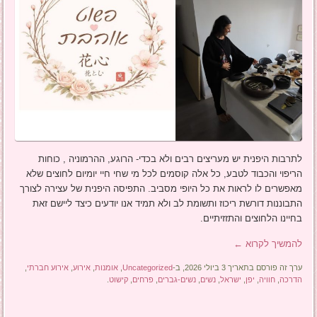
לתרבות היפנית יש מעריצים רבים ולא בכדי- הרוגע, ההרמוניה , כוחות
הריפוי והכבוד לטבע, כל אלה קוסמים לכל מי שחי חיי יומיום לחוצים שלא
מאפשרים לו לראות את כל היופי מסביב. התפיסה היפנית של עצירה לצורך
התבוננות דורשת ריכוז ותשומת לב ולא תמיד אנו יודעים כיצד ליישם זאת
בחיינו הלחוצים והתזזיתיים.
להמשיך לקרוא
←
ערך זה פורסם בתאריך 3 ביולי 2026, ב-
Uncategorized
,
אומנות
,
אירוע
,
אירוע חברתי
,
הדרכה
,
חוויה
,
יפן
,
ישראל
,
נשים
,
נשים-גברים
,
פרחים
,
קישוט
.