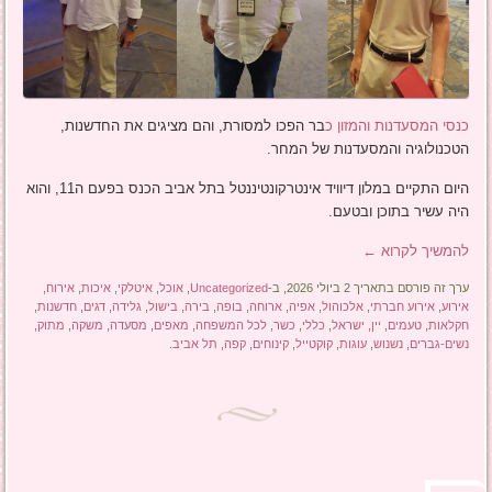
כנסי המסעדנות והמזון כ
בר הפכו למסורת, והם מציגים את החדשנות,
הטכנולוגיה והמסעדנות של המחר.
היום התקיים במלון דיוויד אינטרקונטיננטל בתל אביב הכנס בפעם ה11, והוא
היה עשיר בתוכן ובטעם.
להמשיך לקרוא
←
ערך זה פורסם בתאריך 2 ביולי 2026, ב-
Uncategorized
,
אוכל
,
איטלקי
,
איכות
,
אירוח
,
אירוע
,
אירוע חברתי
,
אלכוהול
,
אפיה
,
ארוחה
,
בופה
,
בירה
,
בישול
,
גלידה
,
דגים
,
חדשנות
,
חקלאות
,
טעמים
,
יין
,
ישראל
,
כללי
,
כשר
,
לכל המשפחה
,
מאפים
,
מסעדה
,
משקה
,
מתוק
,
נשים-גברים
,
נשנוש
,
עוגות
,
קוקטייל
,
קינוחים
,
קפה
,
תל אביב
.