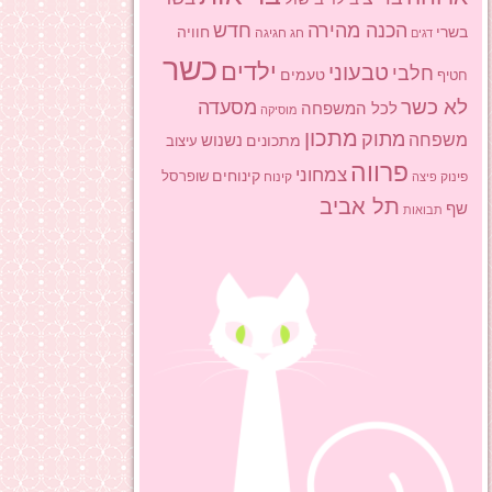
הכנה מהירה
חדש
בשרי
חוויה
חג
חגיגה
דגים
כשר
ילדים
טבעוני
חלבי
טעמים
חטיף
לא כשר
מסעדה
לכל המשפחה
מוסיקה
מתכון
מתוק
משפחה
מתכונים
נשנוש
עיצוב
פרווה
צמחוני
קינוחים
שופרסל
פינוק
פיצה
קינוח
תל אביב
שף
תבואות