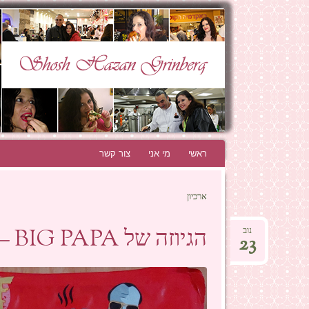
N GRINBERG
THE BEST BLOG EVER!
ראשי
לדלג לתוכן
מי אני
צור קשר
ארכיון
הגיוזה של BIG PAPA – או איך אומרים "טעים ביפנית"?
נוב
23