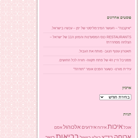
פוסטים אחרונים
"איקבנה" – העושר המינימליסטי של יפן – עכשיו בישראל.
RESTAURANTS כנס המסעדנות והמזון ה11 של ישראל –
הצלחה מסחררת!
תאטרון עוטף הנגב- מותח את הגבול.
פסטיבל היין ה4 של פתח תקווה- חוויה לכל החושים.
עידית מורנו- כשעור הפנים אומר "תודה!!"
ארכיון
ארכיון
תגיות
איכות
אלכוהול
אירועים
אוכל
אסם
אירוח
בריאות
ארוחה
בד"צ
בשר
בילוי
בישול