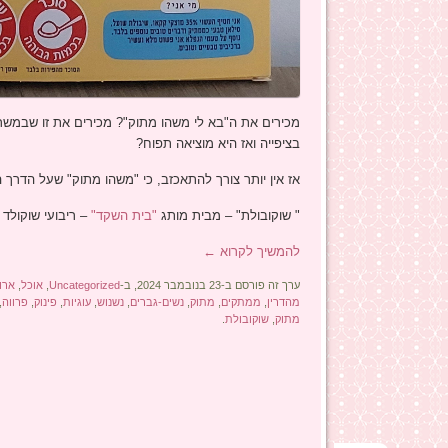
מכירים את ה"בא לי משהו מתוק"? מכירים את זו שבמשר
בציפייה ואז היא מוציאה תפוח?
אז אין יותר צורך להתאכזב, כי "משהו מתוק" שעל הדרך
" שוקובולת" – מבית מותג
"בית השקד"
– ריבועי שוקולד 
להמשיך לקרוא
←
ערך זה פורסם ב-23 בנובמבר 2024, ב-
Uncategorized
,
אוכל
,
ארו
מהדרין
,
ממתקים
,
מתוק
,
נשים-גברים
,
נשנוש
,
עוגיות
,
פינוק
,
פרווה
,
מתוק
,
שוקובולת
.