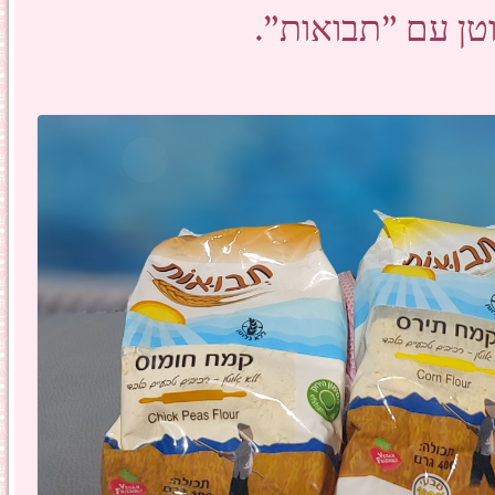
טן עם "תבואות".