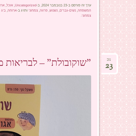
ערך זה פורסם ב-23 בנובמבר 2024, ב-
Uncategorized
,
אוכל
,
ארו
המשפחה
,
נשים-גברים
,
נשנוש
,
פרווה
,
צמחוני
ותויג ב-
ארוחה
,
ביג 
צמחוני
.
"שוקובולת" – לבריאות מפ
נוב
23