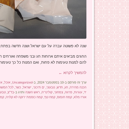
שנה לא פשוטה עברה על עם ישראל ושנה חדשה בפתח, נו
החגים מביאים איתם ארוחות חג ובני משפחה ואורחים רבים
להם למנות טעימות לא פחות, ואם המנות כל כך טעימות, 
להמשיך לקרוא
←
ערך זה פורסם ב-10 בספטמבר 2024, ב-
Uncategorized
,
אוכל
,
אי
הכנה מהירה
,
חג
,
חדש
,
טבעוני
,
ים תיכוני
,
ישראל
,
כשר
,
לכל המשפ
יד
,
עוגיות
,
פרווה
,
צמחוני
,
קולינריה
,
ראש השנה
ותויג ב-
בד"צ
,
טבעונ
אורז מלא
,
קמח חומוס
,
קמח טף
,
קמח כוסמת ירוקה לא קלויה
,
קמח