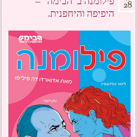
פילומנה ב"הבימה" –
28
היפיפה והיחפנית.