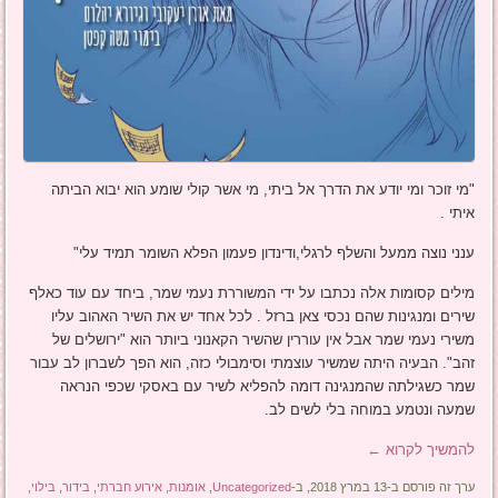
"מי זוכר ומי יודע את הדרך אל ביתי, מי אשר קולי שומע הוא יבוא הביתה
איתי .
ענני נוצה ממעל והשלף לרגלי,ודינדון פעמון הפלא השומר תמיד עלי"
מילים קסומות אלה נכתבו על ידי המשוררת נעמי שמר, ביחד עם עוד כאלף
שירים ומנגינות שהם נכסי צאן ברזל . לכל אחד יש את השיר האהוב עליו
משירי נעמי שמר אבל אין עוררין שהשיר הקאנוני ביותר הוא "ירושלים של
זהב". הבעיה היתה שמשיר עוצמתי וסימבולי כזה, הוא הפך לשברון לב עבור
שמר כשגילתה שהמנגינה דומה להפליא לשיר עם באסקי שכפי הנראה
שמעה ונטמע במוחה בלי לשים לב.
להמשיך לקרוא
←
ערך זה פורסם ב-13 במרץ 2018, ב-
Uncategorized
,
אומנות
,
אירוע חברתי
,
בידור
,
בילוי
,