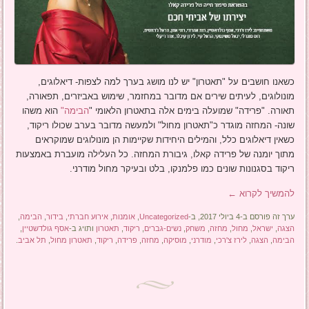
כשאנו חושבים על "תאטרון" יש לנו מושג בערך למה לצפות- דיאלוגים,
מונולוגים, לעיתים שירים אם מדובר במחזמר, שימוש באביזרים, תפאורה,
תאורה. "פרידה" שמועלה בימים אלה בתאטרון הלאומי "
הבימה"
הוא משהו
שונה- המחזה מוגדר כ"תאטרון מחול" ולמעשה מדובר בערב שכולו ריקוד,
כשאין דיאלוגים כלל, והמילים היחידות שקיימות הן מונולוגים שמוקראים
מתוך יומנה של פרידה קאלו, גיבורת המחזה. כל העלילה מועברת באמצעות
ריקוד בסגנונות שונים כמו פלמנקו, בלט ובעיקר מחול מודרני.
להמשיך לקרוא
←
ערך זה פורסם ב-4 ביולי 2017, ב-
Uncategorized
,
אומנות
,
אירוע חברתי
,
בידור
,
הבימה
,
הצגה
,
ישראל
,
מחול
,
מחזה
,
משחק
,
נשים-גברים
,
ריקוד
,
תאטרון
ותויג ב-
אסף גולדשטיין
,
הבימה
,
הצגה
,
לירז צ'רכי
,
מודרני
,
מוסיקה
,
מחזה
,
פרידה
,
ריקוד
,
תאטרון מחול
,
תל אביב
.