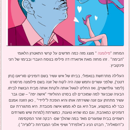
המחזה "
פילומנה
" מוצג מזה כמה חודשים על קרשי התאטרון הלאומי
"הבימה" . זהו מחזה מאת אדוארדו דה פיליפו בנוסח העברי ובבימוי של רוני
פינקוביץ.
העלילה מתרחשת בנאפולי, בביתו של איש עשיר בשם דומיניקו סוריאנו (נתן
דטנר), שלפני עשרים וחמש שנה היה לקוח של זונה בשם פילומנה מרסורנו
(לימור גולדשטיין), ואז החליט לגאול אותה ולקחת אותה מבית הבושת לביתו.
הבעיה שבניגוד למה שמוכרים לנו בסרט ההוליוודי "אישה יפה" – שבו גבר
עשיר מתחתן עם זונה ששירתה אותו והיא הופכת ל"ליידי" , כאן הזונה אמנם
כבר לא במקצוע, אבל היא גם לא ממש אישה מכובדת. היא מתגוררת עם
דומיניקו כמאהבת, וגם כמו שהיא טוענת, כמשרתת (למרות שיש משרתים
רשמיים בבית שמעורים מאד במה שהולך שם- רבקה זוהר המקסימה
כ"רוסאליה", רוברט הניג כ"אלפרדו" ושיפי אלוני המבדחת כ"לוצ'יה" ).