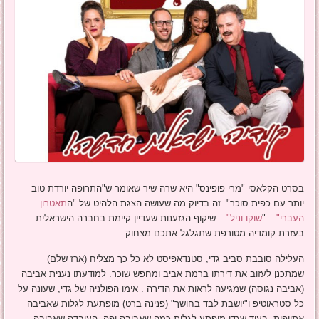
בסרט הקלאסי "מרי פופינס" היא שרה שיר שאומר ש"התרופה יורדת טוב
יותר עם כפית סוכר". זה בדיוק מה שעושה הצגת הלהיט של "ה
תאטרון
העברי"
– "
שוקו וניל"
– שיקוף הגזענות שעדיין קיימת בחברה הישראלית
בעזרת קומדיה מטורפת שתגלגל אתכם מצחוק.
העלילה סובבת סביב גדי, סטנדאפיסט לא כל כך מצליח (ארז שלם)
שמתכנן לעזוב את דירתו ברמת אביב ומחפש שוכר. למודעתו נענית אביבה
(אביבה נגוסה) שמגיעה לראות את הדירה . אימו הפולניה של גדי, שעונה על
כל סטראוטיפ ו"יושבת לבד בחושך" (פנינה ברט) מופתעת לגלות שאביבה
אתיופית, בעוד שגדי מופתע לגלות כמה שאביבה יפה. העובדה שאביבה