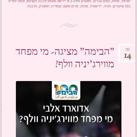
ישראל
,
מחזה
,
נשים-גברים
,
תאטרון
ותויג ב-
א יידישע מאמע אין 10 לקציעס
,
אמא יהודיה
ב10 שיעורים
,
חוויה
,
יידישפיל
,
מחזה
,
מרים פוקס
,
קומדיה
,
תאטרון
,
תרבות
.
"הבימה" מציגה- מי מפחד
נוב
14
מווירג'יניה וולף?