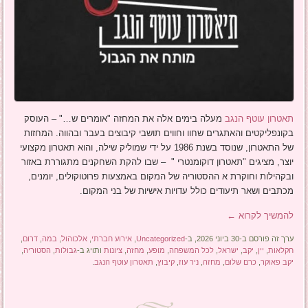
תאטרון עוטף הנגב
מעלה בימים אלה את המחזה "אומרים ש…" – העוסק
בקונפליקטים והאתגרים שחוו וחווים תושבי קיבוצים בעבר ובהווה. המחזות
של התאטרון, שנוסד בשנת 1986 על ידי שמוליק שילה, והוא תאטרון מקצועי
יוצר, מציגים "תאטרון דוקומנטרי " – שבו להקת השחקנים מתגוררת באזור
ובקהילות וחוקרת א ההסטוריה של המקום באמצעות פרוטוקולים, יומנים,
מכתבים ושאר תיעודים כולל עדויות אישיות של בני המקום.
להמשיך לקרוא
←
ערך זה פורסם ב-30 ביוני 2026, ב-
Uncategorized
,
אירוע חברתי
,
אלכוהול
,
במה
,
דרום
,
חקלאות
,
יין
,
יקב
,
ישראל
,
לכל המשפחה
,
מופע
,
מחזה
,
ציונות
ותויג ב-
גבולות
,
הסטוריה
,
יקב פאוקר
,
כרם שלום
,
מחזה
,
ניר עוז
,
קיבוץ
,
תאטרון עוטף הנגב
.