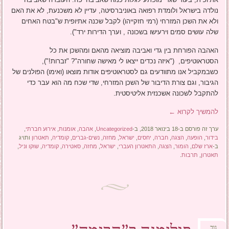
נולדה בישראל ולומדת רפואה באוניברסיטה, עדיין לא משכנעת, לא את האם
ולא את השכן המזרחי (רמי חזקייהו) לקבל שכנה אתיופית ש"בטח האחים
שלה עושים סמים וירעישו בשכונה , וערך הדירות ירד").
האהבה הפורחת בין גדי ואביבה מוציאה מהאם ומהשכן את כל
הסטראוטיפים, ("איזה נכדים ייצאו לי מאישה שחורה"? "זברות!"),
כשבמקביל אנו מתוודעים גם לסטראוטיפים אודות מוצאו (ואימו) הפולנים של
הגיבור, וגם צורת הדיבור של השכן המזרחי, שדי שכח מה הוא עבר כדי
להתקבל לשכונה אשכנזית אליטיסטית.
להמשיך לקרוא
←
ערך זה פורסם ב-18 בינואר 2018, ב-
Uncategorized
,
אהבה
,
אומנות
,
אירוע חברתי
,
בידור
,
הופעה
,
הצגה
,
חברה
,
יחסים
,
ישראל
,
מחזה
,
נשים-גברים
,
קומדיה
,
תאטרון
ותויג
ב-
ארז שלם
,
הומור
,
הצגה
,
התאטרון העברי
,
ישראל
,
מחזה
,
סאטירה
,
קומדיה
,
שוקו וניל
,
תאטרון
,
תרבות
.
נוב