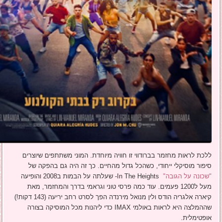
ללכת לראות מחזמר בברודווי זו חוויה מיוחדת. המוני משתתפים שיוצרים
סיפור מוסיקלי ייחודי, כשהכל גדול מהחיים. כך זה היה גם בהפקה של
"שכונה על הגובה"
In The Heights- שעלתה על הבמות ב2008 והופיעה
מעל ל1200 פעמים. עוד כמה פרסי טוני וגראמי בדרך והמחזמר, מאת
קיארה אלגריה הודס ולין מנואל מירנדה הפך לסרט רחב יריעה (143 דקות!)
שההמלצה היא לראות באולמי IMAX כדי ליהנות מכל המוסיקה בצורה
אופטימלית.