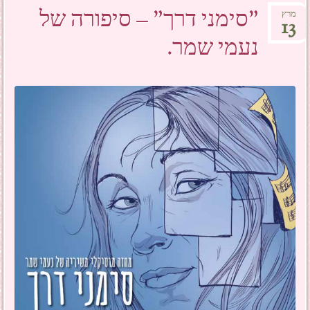
"סימני דרך" – סיפורה של
מרץ
13
נעמי שמר.