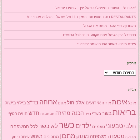
"איקבנה" – העושר המינימליסטי של יפן – עכשיו בישראל.
RESTAURANTS כנס המסעדנות והמזון ה11 של ישראל – הצלחה מסחררת!
תאטרון עוטף הנגב- מותח את הגבול.
פסטיבל היין ה4 של פתח תקווה- חוויה לכל החושים.
עידית מורנו- כשעור הפנים אומר "תודה!!"
ארכיון
ארכיון
תגיות
איכות
ארוחה
בד"צ
אלכוהול
אירועים
בילוי
בישול
אוכל
אסם
אירוח
בריאות
הכנה מהירה
בשר
חדש
בשרי
חוויה
חג
חגיגה
חטיף
דגים
כשר
ילדים
טבעוני
לא כשר
חלבי
טעמים
לכל המשפחה
מתכון
מסעדה
מתוק
משפחה
מתכונים
נשנוש
עיצוב
פינוק
מוסיקה