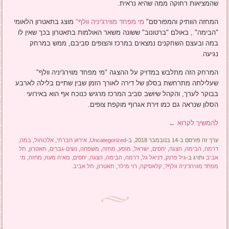
שהמציאות רחוקה ממה שהיא נראית.
המחזה הוותיק והמפורסם"
מי מפחד מווירג'יניה וולף"
מוצג בתאטרון הלאומי
"הבימה" , באולם "ברטונוב" ששונה משאר האולמות בתאטרון בכך שאין לו
במה ובעצם השחקנים נמצאים במרכז והצופים סביבם, ממש במרחק
נגיעה.
המרחק הזה מתלבש במדויק על ההצגה "מי מפחד מווירג'יניה וולף"
שעלילתה מתרחשת בסלון של דירה לאורך הזמן שבין שתיים בלילה לארבע
בבוקר לערך, והקהל שיושב סביב המרכז מרגיש כנוכח אף הוא באירועי
הסלון שנראה גם כמו זירת אגרוף מוקפת צופים.
להמשיך לקרוא
←
ערך זה פורסם ב-14 בנובמבר 2018, ב-
Uncategorized
,
אירוע חברתי
,
אלכוהול
,
במה
,
דרמה
,
הבימה
,
הצגה
,
יחסים
,
ישראל
,
מופע
,
מחזה
,
משפחה
,
נשים-גברים
,
תאטרון
,
תל
אביב
ותויג ב-
גיל פרנק
,
דניאל גל
,
דרמה
,
הבימה
,
הצגה
,
יחסים
,
מאיה מעוז
,
מחזה
,
מי
מפחד מווירג'יניה וולף?
,
קלאסיקה
,
רוי מילר
,
תאטרון
,
תל אביב
.