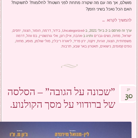
מושלם, אך מה עם מה שקורה מתחת לפני השטח? לחלומות? לתשוקות?
האם הכל נאכל בשיני הזמן?
להמשיך לקרוא
←
ערך זה פורסם ב-2 ביולי 2021, ב-
Uncategorized
,
בידור
,
דרמה
,
הומור
,
הצגה
,
יחסים
,
ישראל
,
מחזה
,
נשים-גברים
ותויג ב-
אהבה
,
אילן רונן
,
אלי גורנשטיין
,
בס ווהל
,
דרמה
משפחתית
,
הצגה
,
זוגיות
,
זיקנה
,
ירון פריד
,
ליאורה ריבלין
,
מולי שולמן
,
מופע
,
מחזה
,
נופים קסומים
,
נישואים
,
תאטרון באר שבע
,
תרבות
.
"שכונה על הגובה" – הסלסה
יונ
30
של ברודווי על מסך הקולנוע.