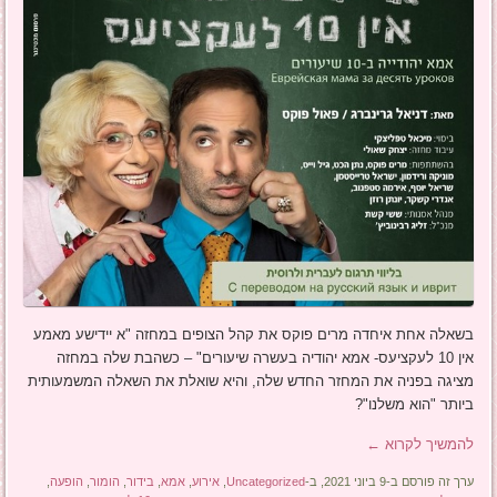
בשאלה אחת איחדה מרים פוקס את קהל הצופים במחזה "א יידישע מאמע
אין 10 לעקציעס- אמא יהודיה בעשרה שיעורים" – כשהבת שלה במחזה
מציגה בפניה את המחזר החדש שלה, והיא שואלת את השאלה המשמעותית
ביותר "הוא משלנו"?
להמשיך לקרוא
←
ערך זה פורסם ב-9 ביוני 2021, ב-
Uncategorized
,
אירוע
,
אמא
,
בידור
,
הומור
,
הופעה
,