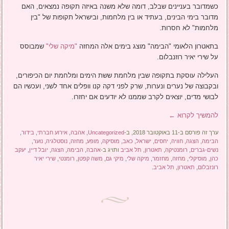
כשמדובר בעניינים שבלב, דומה שלא משנה באיזה תקופה נמצאים, האם
מדובר בימי הבינים, בעתיד או בין מלחמות, ובישראל תקופות של "בין
מלחמות" לא חסרות.
בתאטרון הלאומי "הבימה" מוצג בימים אלה המחזה
"מיקה שלי"
שמבוסס
על שירי יאיר רוזנבלום.
העלילה עוסקת בתקופה שבין מלחמת ששת הימים ומלחמת יום הכיפורים,
ובקבוצה של נערים ונערות, שרק לפני דקה קנו וופלים אחד לשני, ועכשיו הם
לבושי מדים, יוצאים לקרב שממנו לא יודעים אם יחזרו.
להמשיך לקרוא
←
ערך זה פורסם ב-11 באוקטובר 2018, ב-
Uncategorized
,
אהבה
,
אירוע חברתי
,
בידור
,
הבימה
,
הצגה
,
חוויה
,
יחסים
,
ישראל
,
כאב
,
מוסיקה
,
מופע
,
מחזה
,
נוסטלגיה
,
נוער
,
נשים-גברים
,
רומנטיקה
,
תאטרון
,
תל אביב
ותויג ב-
אהבה
,
הבימה
,
הצגה
,
יובל דיין
,
יעקב
כהן
,
מוסיקלי
,
מחזה
,
מחזמר
,
מיקה שלי
,
מיקי גם
,
משה קפטן
,
רומנטי
,
שירי יאיר
רונזבלום
,
תאטרון
,
תל אביב
.