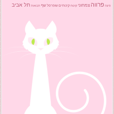
פרווה
תל אביב
צמחוני
שף
קינוחים
שופרסל
פיצה
קינוח
תבואות