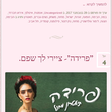
להמשיך לקרוא
←
ערך זה פורסם ב-28 בנובמבר 2017, ב-
Uncategorized
,
אומנות
,
איטלקי
,
אירוע חברתי
,
במה
,
הבימה
,
הופעה
,
זוגיות
,
ישראל
,
מחזה
,
משחק
,
נשים-גברים
,
תאטרון
ותויג ב-
הבימה
,
הצגה
,
לימור גולדשטיין
,
מחזה
,
נתן דנטר
,
פילומנה
,
קומדיה
,
תל אביב
.
"פרידה"- ציירי לך שפם.
יול
4