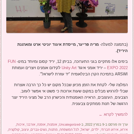
(בתמונה למעלה-
מריה פרייגר, מייסדת איגוד יוניטי ארט ומארגנת
היריד).
בימים אלו מתקיים בגני התערוכה, בביתן 12, יריד קסום ומיוחד במינו-
FUN
EXPO 2022
– יריד אומני איגוד
Unity Art
לקידום אומנים ויוצרים ועמותת
ARSWI בתמיכת הקרן הבינלאומית "יד עוזרת לישראל".
המלצה שלי- לקחת את הזמן מכיוון שבכל מקום יש כל כך הרבה אוצרות
שבלי להרגיש מבלים במקום שעות ארוכות כי פשוט אי אפשר לעזוב.
הצבעים, העיצובים, הראייה האומנותית והכישרון הרב של מציגי היריד יוצר
הרגשה של חנות ממתקים צבעונית.
להמשיך לקרוא
←
ערך זה פורסם ב-9 במרץ 2022, ב-
Uncategorized
,
אומנות
,
אופנה
,
אורבני
,
איכות
,
אירוע
,
אירוע חברתי
,
ילדים
,
ישראל
,
לכל המשפחה
,
מתנות
,
נשים-גברים
,
עיצוב
,
קולקציה
,