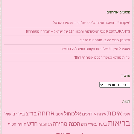
פוסטים אחרונים
"איקבנה" – העושר המינימליסטי של יפן – עכשיו בישראל.
RESTAURANTS כנס המסעדנות והמזון ה11 של ישראל – הצלחה מסחררת!
תאטרון עוטף הנגב- מותח את הגבול.
פסטיבל היין ה4 של פתח תקווה- חוויה לכל החושים.
עידית מורנו- כשעור הפנים אומר "תודה!!"
ארכיון
ארכיון
תגיות
איכות
ארוחה
בד"צ
אלכוהול
אירועים
בילוי
בישול
אוכל
אסם
אירוח
בריאות
הכנה מהירה
בשר
חדש
בשרי
חוויה
חג
חגיגה
חטיף
דגים