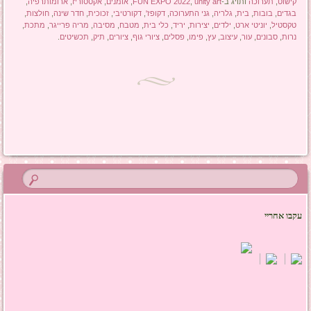
קישוט
,
תערוכה
ותויג ב-
unity art
,
FUN EXPO 2022
,
אומנים
,
אקססוריז
,
ארומותרפיה
,
בגדים
,
בובות
,
בית
,
גלריה
,
גני התערוכה
,
דקופז'
,
דקורטיבי
,
זכוכית
,
חדר שינה
,
חולצות
,
טקסטיל
,
יוניטי ארט
,
ילדים
,
יצירות
,
יריד
,
כלי בית
,
מטבח
,
מסיבה
,
מריה פרייגר
,
מתכת
,
נרות
,
סבונים
,
עור
,
עיצוב
,
עץ
,
פימו
,
פסלים
,
ציורי גוף
,
ציורים
,
תיק
,
תכשיטים
.
ניווט בפוסטים
עקבו אחריי