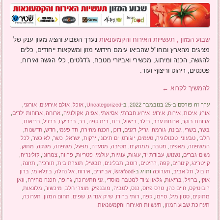
שבוע המזון , תעשייות האירוח והקמעונאות
נערך השבוע והציג מגוון ענק של
מציגים מהארץ ומחו"ל שהביאו עימם חידושי מזון ומשקאות ייחודים, כלים
להגשה, הכנה ומיתוג, מכשירי ואביזרי מטבח, ג'דג'טים, כלי הגשה ואירוח,
פטנטים, ריהוט וריצוף ועוד.
להמשיך לקרוא
←
ערך זה פורסם ב-25 בנובמבר 2022, ב-
Uncategorized
,
אוכל
,
אולם אירועים
,
אורגני
,
אורז
,
איכות
,
אירוח
,
אירוע
,
אירוע חברתי
,
אסיאתי
,
אפיה
,
אקולוגיה
,
ארוחה
,
ארוחות ילדים
,
ארוחת בוקר
,
ארוחת ערב
,
בילוי
,
בישול
,
בית
,
בית קפה
,
בר
,
ברביקיו
,
ברזיל
,
בריאות
,
בשר
,
בשרי
,
גבינה
,
גורמה
,
גריל
,
דגנים
,
דוכן
,
הכנה מהירה
,
חד פעמי
,
חדש
,
חדשנות
,
חלבי
,
טבעוני
,
טכנולוגיה
,
טעמים
,
יוגורט
,
ים תיכוני
,
ירקות
,
ישראל
,
כשר
,
לא כשר
,
לכל
המשפחה
,
מאפים
,
מטבח
,
ממתקים
,
מסיבה
,
מסעדה
,
מפעל
,
משפחה
,
משקה
,
מתוק
,
נשים-גברים
,
נשנוש
,
עבודת יד
,
עוגות
,
עוגיות
,
עולמי
,
פטריות
,
פרווה
,
צמחוני
,
קולינריה
,
קייטרינג
,
קינוחים
,
קפה
,
רהיטים
,
רוטב
,
תבלינים
,
תבשיל
,
תוצרת בית
,
תורכיה
,
תזונה
,
תיבול
,
תל אביב
,
תערוכה
ותויג ב-
israfood
,
אביזרים
,
אירוח
,
אל נחלה
,
בינלאומי
,
ברון
אוקי
,
ברזיל
,
בריאות
,
גלאון ציוד למטבח מוסדי
,
גני התערוכה
,
גרופר
,
הכנה מהירה
,
וואן
רובוטיקס
,
חיים כהן
,
טרס פזוס
,
כנס
,
לטביה
,
מובנפיק
,
מוצרי חלב
,
מיכשור
,
מלונאות
,
מתוקים
,
סטון מיל
,
סיימן
,
קפה
,
רותי ברודו
,
שייק אנד גו
,
שפים
,
תחום המזון
,
תערוכה
,
תערוכת שבוע המזון
,
תעשיות האירוח והקמעונאות
.