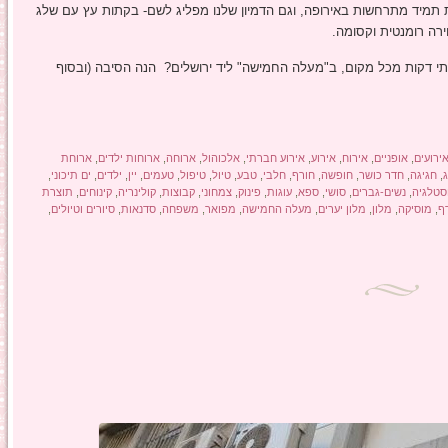
 תמיד מתרחשות באירופה, וגם הדמיון שלנו מפליג לשם- בקתות עץ עם שלג
רה רומנטית וקסומה.
י דקות מכל מקום, ב"מעלה החמישה" ליד ירושלים? הנה הסיבה (ובסוף
ירועים
,
אופניים
,
אירוח
,
אירוע
,
אירוע חברתי
,
אלכוהול
,
ארוחה
,
ארוחות ילדים
,
ארוחת
,
חגיגה
,
חדר כושר
,
חופשה
,
חורף
,
חלבי
,
טבע
,
טיול
,
טיפול
,
טעמים
,
יין
,
ילדים
,
ים תיכוני
,
סטלגיה
,
נשים-גברים
,
סושי
,
ספא
,
עוגות
,
פינוק
,
צמחוני
,
קבוצות
,
קולינריה
,
קינוחים
,
תוצרת
ף
,
מוסיקה
,
מלון
,
מלון יערים
,
מעלה החמישה
,
מפואר
,
משפחה
,
סדנאות
,
סיורים וטיולים
,