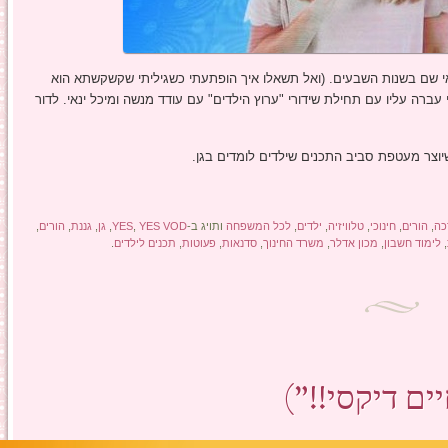
 אי שם בשנות השבעים. (ואל תשאלו איך הופתעתי כשגיליתי שקשקשתא הוא
רה עליו עם תחילת שידורי "ערוץ הילדים" עם עודד מנשה ומיכל ינאי. לדור
כה
,
הורים
,
חינוכי
,
טלוויזיה
,
ילדים
,
לכל המשפחה
ותויג ב-
YES VOD
,
YES
,
גן
,
גננת
,
הורים
,
,
לימוד חשבון
,
מכון אדלר
,
משרד החינוך
,
סדנאות
,
פעוטות
,
תכנים לילדים
.