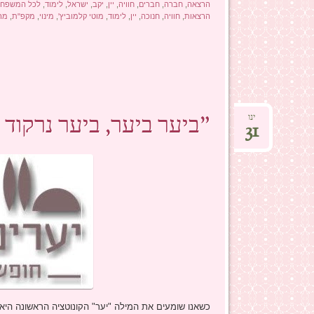
הרצאה
,
חברה
,
חברים
,
חוויה
,
יין
,
יקב
,
ישראל
,
לימוד
,
לכל המשפח
הרצאות
,
חוויה
,
חנוכה
,
יין
,
לימוד
,
מוטי קלמוביץ'
,
מינוי
,
מקפ"ת
,
מרכ
"ביער ביער, ביער נרקוד 
ינו
31
כשאנו שומעים את המילה "יער" הקונוטציה הראשונה היא