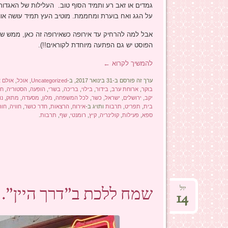
גמדים או זאב רע ותמיד הסוף טוב. העלילות של האגדות
על הגג ואח בוערת ומחממת. מוטיב העץ תמיד עושה אווי
אבל למה להרחיק עד אירופה כשאירופה זה כאן, ממש שת
הפוסט יש גם הפתעה מיוחדת לקוראים!!).
להמשיך לקרוא
←
ערך זה פורסם ב-31 בינואר 2017, ב-
Uncategorized
,
אוכל
,
אולם א
בוקר
,
ארוחת ערב
,
בידור
,
בילוי
,
בריכה
,
בשרי
,
הופעה
,
הסטוריה
,
חג
יקב
,
ירושלים
,
ישראל
,
כשר
,
לכל המשפחה
,
מלון
,
מסעדה
,
מתוק
,
נו
בית
,
תפריט
,
תרבות
ותויג ב-
אירוח
,
הרצאות
,
חדר כושר
,
חוויה
,
חור
ספא
,
פעילות
,
קולינריה
,
קיץ
,
רומנטי
,
שף
,
תרבות
.
שמח ללכת ב"דרך היין".
יול
14