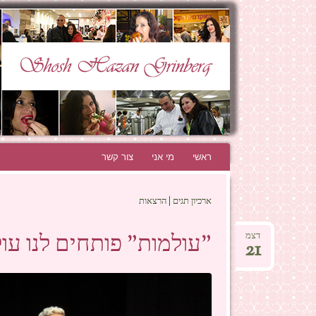
N GRINBERG
THE BEST BLOG EVER!
ראשי
לדלג לתוכן
מי אני
צור קשר
ארכיון תגים | הרצאות
"עולמות" פותחים לנו עו
דצמ
21