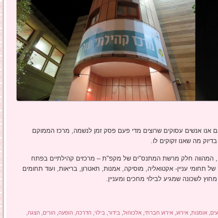
ן אם אנו אנשים עסוקים שרוצים מדי פעם פסק זמן לנשמה, מרכז הממוקם
דיוק מה שאנו זקוקים לו.
 המהווה חלק מרשת המתנס"ים של מקפ"ת – מרכזים קהילתיים בפתח
תחומי עניין- אקטואליה, מוסיקה, אמנות, תאטרון, בריאות, ועוד תחומים
חוץ לשכונה שמגיע לבילוי מחכים ומעניין.
עים
,
אומנות
,
אירוע
,
אירוע חברתי
,
אלכוהול
,
בידור
,
בילוי
,
הדרכה
,
הופעה
,
הורים
,
הצגה
,