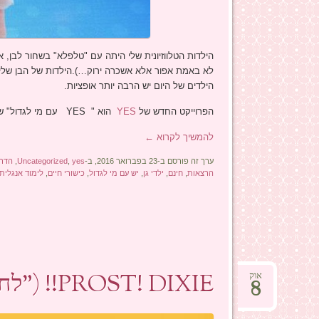
הילדות הטלווזיונית שלי היתה עם "טלפלא" בשחור לבן,
לא באמת אפור אלא אשכרה ירוק…).הילדות של הבן שלי עב
הילדים של היום יש הרבה יותר אופציות.
הפרוייקט החדש של
YES
הוא " YES עם מי לגדול" שיוצר מעטפת סביב התכנים שילדים לומדים בגן.
להמשיך לקרוא
←
ערך זה פורסם ב-23 בפברואר 2016, ב-
yes
,
Uncategorized
,
הדר
הרצאות
,
חינם
,
ילדי גן
,
יש עם מי לגדול
,
כישורי חיים
,
לימוד אנגלית
PROST! DIXIE!! ("לחיים דיקסי!!")
אוק
8