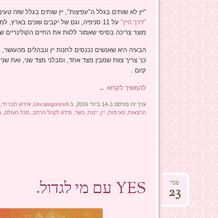
"יין לא שותים בגלל ה"עפיצות", יין שותים בגלל שזה 
"דרך היין"
על 11 סניפיה, וגם של יקבים שונים בארץ, 
מוצר צריכה בסיסי שאמור ללוות את החיים הקולינריים ש
הבעיה היא שאנשים נכנסים לחנות יין ונבהלים מהעושר, ו
קיום .
להמשיך לקרוא
←
ערך זה פורסם ב-14 ביולי 2016, ב-
Uncategorized
,
אירוע חברתי
,
הרצאות
,
טעימות
,
יין
,
יינות
,
כשר
,
מידע לקהל הרחב
,
מכל העולם
,
מ
YES עם מי לגדול.
פבר
23