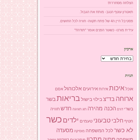
הצלחה מסחררת!
תאטרון עוטף הנגב- מותח את הגבול.
פסטיבל היין ה4 של פתח תקווה- חוויה לכל החושים.
עידית מורנו- כשעור הפנים אומר "תודה!!"
ארכיון
ארכיון
תגיות
איכות
אלכוהול
אירועים
אוכל
אסם
אירוח
בריאות
ארוחה
בד"צ
בשר
בילוי
בישול
הכנה מהירה
חדש
בשרי
חוויה
חג
חגיגה
דגים
כשר
ילדים
טבעוני
חלבי
טעמים
חטיף
לא כשר
מסעדה
לכל המשפחה
מוסיקה
מתכון
מתוק
משפחה
מתכונים
נשנוש
עיצוב