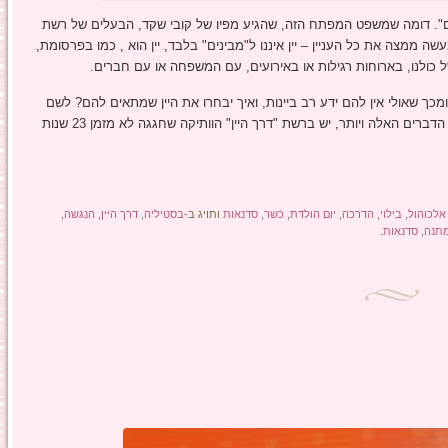
טעים". דומה שמשפט המפתח הזה, שהגיע מפיו של קובי שקד, הבעלים של רשת
למעשה ממצה את כל העניין – יין איננו ל"מבינים" בלבד, יין הוא , כמו בפרסומת,
ל כולנו, בארוחות רגילות או באירועים, עם המשפחה או עם חברים.
מכך שאולי אין להם ידע רב ביינות, ואיך יבחרו את היין שמתאים להם? לשם
כך צריך צוות שמבין מצד אחד, וסבלני מצד שני, ואת שני הדברים האלה ויותר, יש ברשת "דרך היין" הוותיקה שחגגה לא מזמן 23 שנות
אלכוהול
,
בילוי
,
הדרכה
,
יום הולדת
,
כשר
,
סדנאות
ותויג ב-
בסטיליה
,
דרך היין
,
הנגשה
,
תנה
,
סדנאות
.