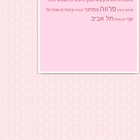
פרווה
צמחוני
קינוחים
שופרסל
פינוק
פיצה
קינוח
תל אביב
שף
תבואות