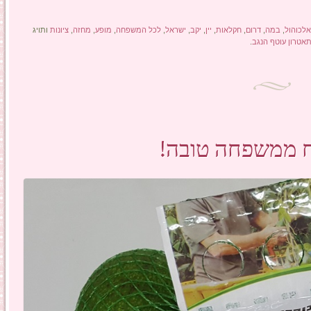
לכוהול
,
במה
,
דרום
,
חקלאות
,
יין
,
יקב
,
ישראל
,
לכל המשפחה
,
מופע
,
מחזה
,
ציונות
ותויג
אטרון עוטף הנגב
.
בח ממשפחה טובה!