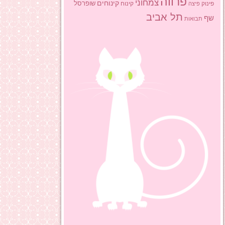
פרווה
צמחוני
קינוחים
שופרסל
פינוק
פיצה
קינוח
תל אביב
שף
תבואות