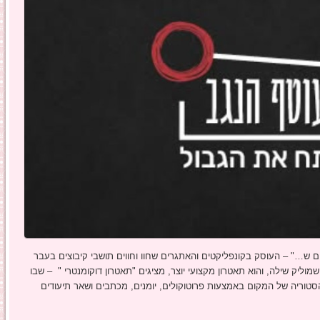
ש…" – העוסק בקונפליקטים והאתגרים שחוו וחווים תושבי קיבוצים בעבר
זות של התאטרון, שנוסד בשנת 1986 על ידי שמוליק שילה, והוא תאטרון מקצועי יוצר, מציגים "תאטרון דוקומנטרי " – שבו
טוריה של המקום באמצעות פרוטוקולים, יומנים, מכתבים ושאר תיעודים