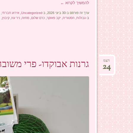
להמשיך לקרוא
←
ערך זה פורסם ב-30 ביוני 2026, ב-
Uncategorized
,
אירוע חברתי
,
א
ב-
גבולות
,
הסטוריה
,
יקב פאוקר
,
כרם שלום
,
מחזה
,
ניר עוז
,
קיבוץ
,
ת
גרנות אבוקדו- פרי משו
דצמ
24