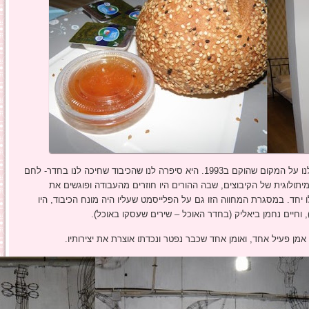
את פנינו קיבלה תמי מינס, מנהלת "בית וקיט" שסיפרה לנו על המקום שהוקם ב1993. היא סיפרה לנו שהכיבוד שחיכה לנו בחדר- לחם
תולוגית של הקיבוצים, שבה ההורים היו חוזרים מהעבודה ופוגשים את
 יחד. במסגרת המחווה הזו גם על הפלייסמט שעליו היה מונח הכיבוד, היו
 וחיים נחמן ביאליק (בחדר האוכל – שירים שעסקו באוכל).
 אמן פעיל אחד, ואומן אחד שכבר נפטר ונכדתו אוצרת את יצירותיו.