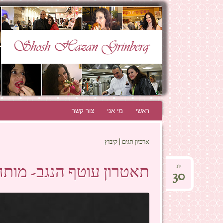
N GRINBERG
THE BEST BLOG EVER!
ראשי
לדלג לתוכן
מי אני
צור קשר
ארכיון תגים | קיבוץ
תאטרון עוטף הנגב- מותח
יונ
30