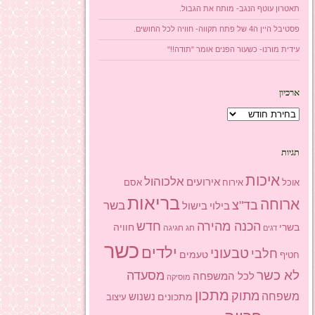
תאטרון עוטף הנגב- מותח את הגבול.
פסטיבל היין ה4 של פתח תקווה- חוויה לכל החושים.
עידית מורנו- כשעור הפנים אומר "תודה!!"
ארכיון
ארכיון
תגיות
איכות
אלכוהול
אירועים
אוכל
אסם
אירוח
בריאות
ארוחה
בד"צ
בשר
בילוי
בישול
הכנה מהירה
חדש
בשרי
חוויה
חג
חגיגה
דגים
כשר
ילדים
טבעוני
חלבי
טעמים
חטיף
לא כשר
מסעדה
לכל המשפחה
מוסיקה
מתכון
מתוק
משפחה
מתכונים
נשנוש
עיצוב