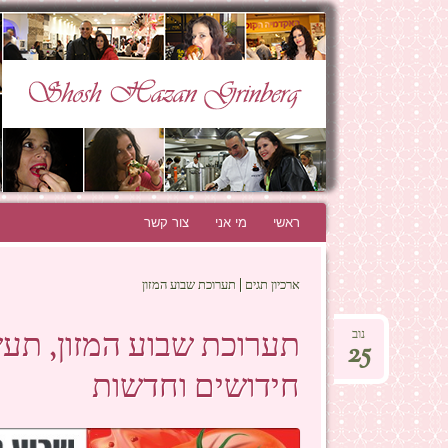
N GRINBERG
THE BEST BLOG EVER!
ראשי
לדלג לתוכן
מי אני
צור קשר
ארכיון תגים | תערוכת שבוע המזון
נוב
25
חידושים וחדשות