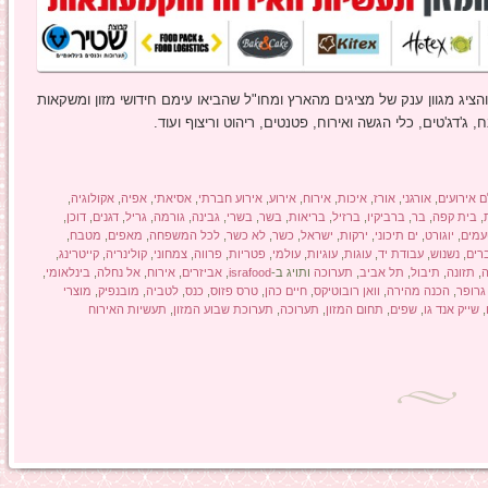
ציג מגוון ענק של מציגים מהארץ ומחו"ל שהביאו עימם חידושי מזון ומשקאות
 ג'דג'טים, כלי הגשה ואירוח, פטנטים, ריהוט וריצוף ועוד.
ם אירועים
,
אורגני
,
אורז
,
איכות
,
אירוח
,
אירוע
,
אירוע חברתי
,
אסיאתי
,
אפיה
,
אקולוגיה
,
,
בית קפה
,
בר
,
ברביקיו
,
ברזיל
,
בריאות
,
בשר
,
בשרי
,
גבינה
,
גורמה
,
גריל
,
דגנים
,
דוכן
,
מים
,
יוגורט
,
ים תיכוני
,
ירקות
,
ישראל
,
כשר
,
לא כשר
,
לכל המשפחה
,
מאפים
,
מטבח
,
רים
,
נשנוש
,
עבודת יד
,
עוגות
,
עוגיות
,
עולמי
,
פטריות
,
פרווה
,
צמחוני
,
קולינריה
,
קייטרינג
,
ה
,
תזונה
,
תיבול
,
תל אביב
,
תערוכה
ותויג ב-
israfood
,
אביזרים
,
אירוח
,
אל נחלה
,
בינלאומי
,
גרופר
,
הכנה מהירה
,
וואן רובוטיקס
,
חיים כהן
,
טרס פזוס
,
כנס
,
לטביה
,
מובנפיק
,
מוצרי
,
שייק אנד גו
,
שפים
,
תחום המזון
,
תערוכה
,
תערוכת שבוע המזון
,
תעשיות האירוח