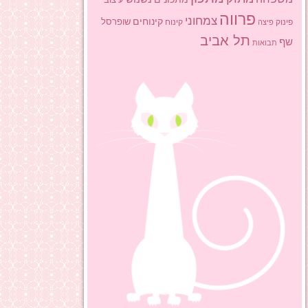
פרווה
צמחוני
קינוחים
שופרסל
פינוק
פיצה
קינוח
תל אביב
שף
תבואות