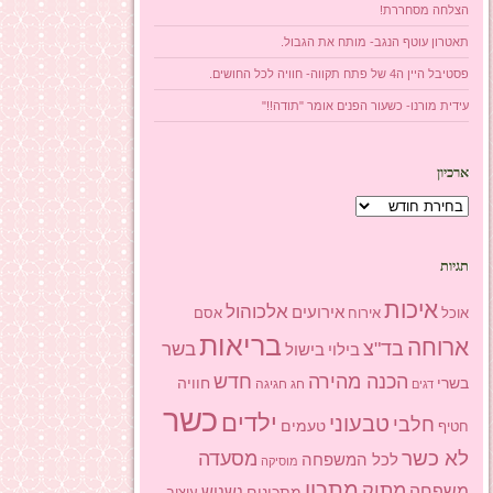
הצלחה מסחררת!
תאטרון עוטף הנגב- מותח את הגבול.
פסטיבל היין ה4 של פתח תקווה- חוויה לכל החושים.
עידית מורנו- כשעור הפנים אומר "תודה!!"
ארכיון
ארכיון
תגיות
איכות
אלכוהול
אירועים
אוכל
אסם
אירוח
בריאות
ארוחה
בד"צ
בשר
בילוי
בישול
הכנה מהירה
חדש
בשרי
חוויה
חג
חגיגה
דגים
כשר
ילדים
טבעוני
חלבי
טעמים
חטיף
לא כשר
מסעדה
לכל המשפחה
מוסיקה
מתכון
מתוק
משפחה
מתכונים
נשנוש
עיצוב