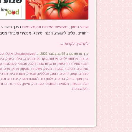
שבוע המזון , תעשייות האירוח והקמעונאות
נערך השבוע וה
ייחודים, כלים להגשה, הכנה ומיתוג, מכשירי ואביזרי מטבח,
להמשיך לקרוא
←
ערך זה פורסם ב-25 בנובמבר 2022, ב-
Uncategorized
,
אוכל
,
אול
ארוחה
,
ארוחות ילדים
,
ארוחת בוקר
,
ארוחת ערב
,
בילוי
,
בישול
,
בית
הכנה מהירה
,
חד פעמי
,
חדש
,
חדשנות
,
חלבי
,
טבעוני
,
טכנולוגיה
,
טע
ממתקים
,
מסיבה
,
מסעדה
,
מפעל
,
משפחה
,
משקה
,
מתוק
,
נשים-גב
קינוחים
,
קפה
,
רהיטים
,
רוטב
,
תבלינים
,
תבשיל
,
תוצרת בית
,
תורכי
ברון אוקי
,
ברזיל
,
בריאות
,
גלאון ציוד למטבח מוסדי
,
גני התערוכה
,
חלב
,
מיכשור
,
מלונאות
,
מתוקים
,
סטון מיל
,
סיימן
,
קפה
,
רותי ברודו
והקמעונאות
.
ניווט בפוסטים