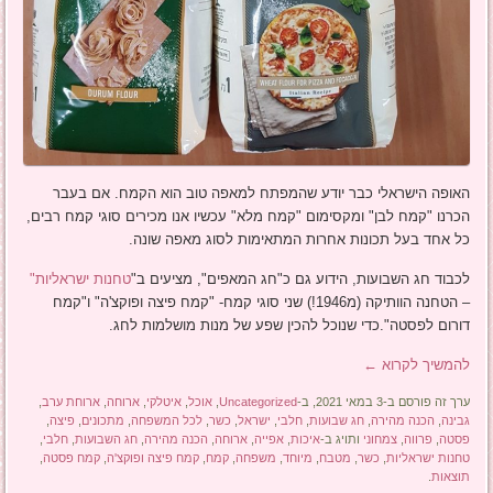
האופה הישראלי כבר יודע שהמפתח למאפה טוב הוא הקמח. אם בעבר
הכרנו "קמח לבן" ומקסימום "קמח מלא" עכשיו אנו מכירים סוגי קמח רבים,
כל אחד בעל תכונות אחרות המתאימות לסוג מאפה שונה.
לכבוד חג השבועות, הידוע גם כ"חג המאפים", מציעים ב"
טחנות ישראליות"
– הטחנה הוותיקה (מ1946!) שני סוגי קמח- "קמח פיצה ופוקצ'ה" ו"קמח
דורום לפסטה".כדי שנוכל להכין שפע של מנות מושלמות לחג.
להמשיך לקרוא
←
ערך זה פורסם ב-3 במאי 2021, ב-
Uncategorized
,
אוכל
,
איטלקי
,
ארוחה
,
ארוחת ערב
,
גבינה
,
הכנה מהירה
,
חג שבועות
,
חלבי
,
ישראל
,
כשר
,
לכל המשפחה
,
מתכונים
,
פיצה
,
פסטה
,
פרווה
,
צמחוני
ותויג ב-
איכות
,
אפייה
,
ארוחה
,
הכנה מהירה
,
חג השבועות
,
חלבי
,
טחנות ישראליות
,
כשר
,
מטבח
,
מיוחד
,
משפחה
,
קמח
,
קמח פיצה ופוקצ'ה
,
קמח פסטה
,
תוצאות
.