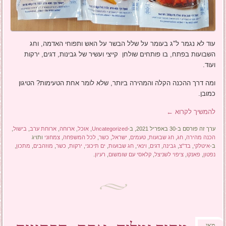
עוד לא נגמר ל"ג בעומר על שלל הבשר על האש ותפוחי האדמה, וחג
השבועות בפתח, בו פותחים שולחן קייצי ועשיר של גבינות, דגים, ירקות
ועוד.
ומה דרך ההכנה הקלה והמהירה ביותר, שלא לומר אחת הטעימות? הטיגון
כמובן.
להמשיך לקרוא
←
ערך זה פורסם ב-30 באפריל 2021, ב-
Uncategorized
,
אוכל
,
ארוחה
,
ארוחת ערב
,
בישול
,
הכנה מהירה
,
חג
,
חג שבועות
,
טעמים
,
ישראל
,
כשר
,
לכל המשפחה
,
צמחוני
ותויג
ב-
איטלקי
,
בד"צ
,
גבינה
,
דגים
,
וינאי
,
חג שבועות
,
ים תיכוני
,
ירקות
,
כשר
,
מוזהבים
,
מתכון
,
נפטון
,
פאנקו
,
ציפוי לשניצל
,
קלאסי עם שומשום
,
רעיון
.
מאי