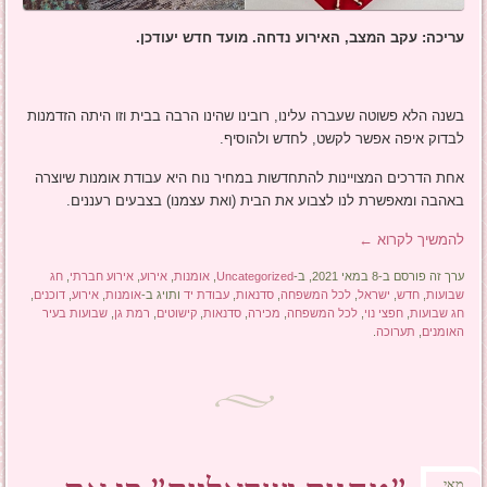
עריכה: עקב המצב, האירוע נדחה. מועד חדש יעודכן.
בשנה הלא פשוטה שעברה עלינו, רובינו שהינו הרבה בבית וזו היתה הזדמנות
לבדוק איפה אפשר לקשט, לחדש ולהוסיף.
אחת הדרכים המצויינות להתחדשות במחיר נוח היא עבודת אומנות שיוצרה
באהבה ומאפשרת לנו לצבוע את הבית (ואת עצמנו) בצבעים רעננים.
להמשיך לקרוא
←
ערך זה פורסם ב-8 במאי 2021, ב-
Uncategorized
,
אומנות
,
אירוע
,
אירוע חברתי
,
חג
שבועות
,
חדש
,
ישראל
,
לכל המשפחה
,
סדנאות
,
עבודת יד
ותויג ב-
אומנות
,
אירוע
,
דוכנים
,
חג שבועות
,
חפצי נוי
,
לכל המשפחה
,
מכירה
,
סדנאות
,
קישוטים
,
רמת גן
,
שבועות בעיר
האומנים
,
תערוכה
.
מאי