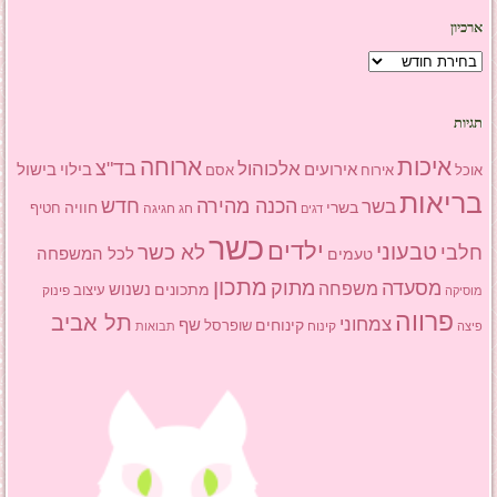
ארכיון
ארכיון
תגיות
איכות
ארוחה
בד"צ
אלכוהול
אירועים
בילוי
בישול
אוכל
אסם
אירוח
בריאות
הכנה מהירה
בשר
חדש
בשרי
חוויה
חג
חגיגה
חטיף
דגים
כשר
ילדים
טבעוני
לא כשר
חלבי
טעמים
לכל המשפחה
מתכון
מסעדה
מתוק
משפחה
מתכונים
נשנוש
עיצוב
פינוק
מוסיקה
פרווה
תל אביב
צמחוני
שף
קינוחים
שופרסל
פיצה
קינוח
תבואות