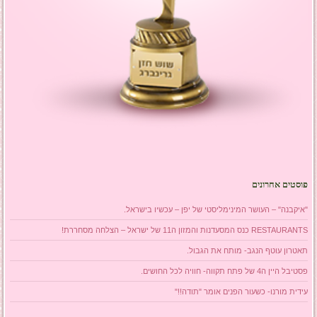
פוסטים אחרונים
"איקבנה" – העושר המינימליסטי של יפן – עכשיו בישראל.
RESTAURANTS כנס המסעדנות והמזון ה11 של ישראל – הצלחה מסחררת!
תאטרון עוטף הנגב- מותח את הגבול.
פסטיבל היין ה4 של פתח תקווה- חוויה לכל החושים.
עידית מורנו- כשעור הפנים אומר "תודה!!"