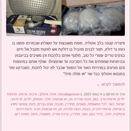
פיצריה קטנה בלב איטליה, מפות משובצות על השולחן שבמרכזו פמוט בו
נעוץ נר דולק, תנור לבנים מהביל בו דולקת אש לוהטת מקבל אל חיקו
בצקים טריים עטורי כל טוב, מלטף אותם בלהבות והן משיבים בביעבוע
ובניחוחות שמפתים את כל הסביבה עד שהפציולו שולף אותם במיומנות
והם מגיעים במהירות האור אל הסועד שכבר לא יכול לחכות, כשברקע זמר
במבטא איטלקי כבד שר "או סולה מיו!!"
להמשיך לקרוא
←
ערך זה פורסם ב-4 במאי 2023, ב-
Uncategorized
,
אוכל
,
איטלקי
,
איכות
,
ארוחה
,
ארוחות
ילדים
,
ארוחת ערב
,
בצק
,
הכנה מהירה
,
חג
,
חג שבועות
,
חלבי
,
טעמים
,
ילדים
,
ים תיכוני
,
ישראל
,
כשר
,
לכל המשפחה
,
מאפים
,
מהדרין
,
מטבח
,
נשים-גברים
,
פיצה
,
צמחוני
ותויג
ב-
ארוחה
,
ארוחה חלבית
,
ג'בטה
,
הכנה מהירה
,
חג
,
חג שבועות
,
חגיגי
,
חיטת דורום
איטלקית
,
חלבי
,
כדורי בצק
,
כשר
,
מהדרין
,
ערכת אפייה
,
פוקאצ'ה
,
פיצה
,
פסטה ריקו
.