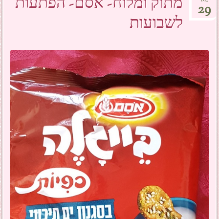
מתוק ומלוח- אסם- הפתעות
29
לשבועות