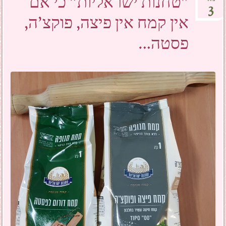
"טחנות ישראליות" כי אם
3
אין קמח אין פיצה, פוקצ'ה,
פסטה…