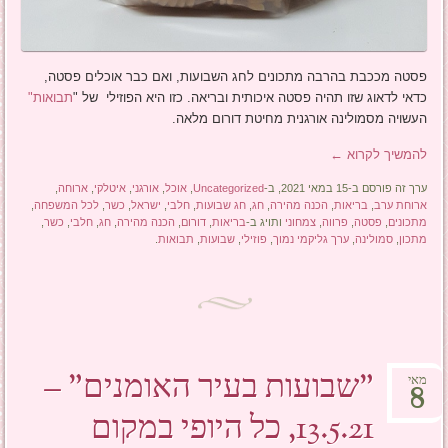
פסטה מככבת בהרבה מתכונים לחג השבועות, ואם כבר אוכלים פסטה,
כדאי לדאוג שזו תהיה פסטה איכותית ובריאה. כזו היא הפוזילי של "
תבואות"
העשויה מסמולינה אורגנית מחיטת דורום מלאה.
להמשיך לקרוא
←
ערך זה פורסם ב-15 במאי 2021, ב-
Uncategorized
,
אוכל
,
אורגני
,
איטלקי
,
ארוחה
,
ארוחת ערב
,
בריאות
,
הכנה מהירה
,
חג
,
חג שבועות
,
חלבי
,
ישראל
,
כשר
,
לכל המשפחה
,
מתכונים
,
פסטה
,
פרווה
,
צמחוני
ותויג ב-
בריאות
,
דורום
,
הכנה מהירה
,
חג
,
חלבי
,
כשר
,
מתכון
,
סמולינה
,
ערך גליקמי נמוך
,
פוזילי
,
שבועות
,
תבואות
.
"שבועות בעיר האומנים" –
מאי
8
13.5.21, כל היופי במקום