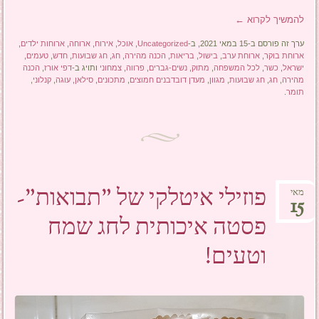
להמשיך לקרוא
←
ערך זה פורסם ב-15 במאי 2021, ב-
Uncategorized
,
אוכל
,
אירוח
,
ארוחה
,
ארוחות ילדים
,
ארוחת בוקר
,
ארוחת ערב
,
בישול
,
בריאות
,
הכנה מהירה
,
חג
,
חג שבועות
,
חדש
,
טעמים
,
ישראל
,
כשר
,
לכל המשפחה
,
מתוק
,
נשים-גברים
,
פרווה
,
צמחוני
ותויג ב-
דפי אורז
,
הכנה
מהירה
,
חג
,
חג שבועות
,
מגוון
,
מעדן דובדבנים חמוצים
,
מתכונים
,
סילאן
,
עוגה
,
קנלוני
,
תומר
.
פוזילי איטלקי של "תבואות"-
מאי
15
פסטה איכותית לחג שמח
וטעים!