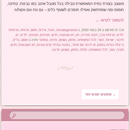
מעוצב בצורת כפית המאפשרת טבילה בכל מטבל אהוב כמו גבינות, טחינה,
חומוס ומה שמתחשק ואפילו חוסכים לשטוף כלים – גם נוח וגם אקולוגי.
להמשיך לקרוא
←
ערך זה פורסם ב-29 במאי 2020, ב-
Uncategorized
,
אוכל
,
אירוח
,
אסם
,
ארוחה
,
ארוחות
ילדים
,
ארוחת ערב
,
הכנה מהירה
,
חג
,
חג שבועות
,
חדש
,
חטיפים
,
טעמים
,
ילדים
,
ים
תיכוני
,
ישראל
,
כשר
,
לכל המשפחה
,
מתוק
,
נשנוש
,
פרווה
,
צמחוני
ותויג ב-
אסם
,
בד"צ
,
בייגלה כפיות בסגנון ים תיכוני עם זעתר
,
במבה במילוי קרם עוגיות
,
חג השבועות
,
חדש
,
חטיף
,
כשר
,
לכל המשפחה
,
מלוח
,
מתוק
,
נשנוש
,
פרווה
.
ניווט בפוסטים
→
פוסטים ישנים יותר