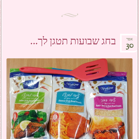
בחג שבועות תטגן לך…
אפר
30