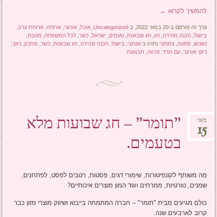
להמשיך לקרוא
←
ערך זה פורסם ב-20 במאי 2022, ב-
Uncategorized
,
אוכל
,
אורגני
,
ארוחה
,
ארוחת ערב
,
בישול
,
הכנה מהירה
,
חג
,
חג שבועות
,
טעמים
,
ישראל
,
כשר
,
לכל המשפחה
,
מטבח
,
נשנוש
,
פסטה
,
צמחוני
ותויג ב-
אורגני
,
בישול
,
הכנה מהירה
,
חג שבועות
,
כשר
,
מתכון
,
ניוקי
,
ניוקי אורגני
,
עם תרד
,
פרווה
,
תבואות
.
"תומר" – חג שבועות מלא
מאי
15
בטעמים.
מה משותף לקונפיטורות, שימורי דגים, פסטות, רטבים לפסט, לפתחנים,
שמנים, טורטיות, ממרחים ועוד המון מוצרים איכותיים?
כולם מגיעים מבית "תומר" – חברה המתמחה בייבוא ושיווק מוצרי מזון כבר
קרוב לארבעים שנה.