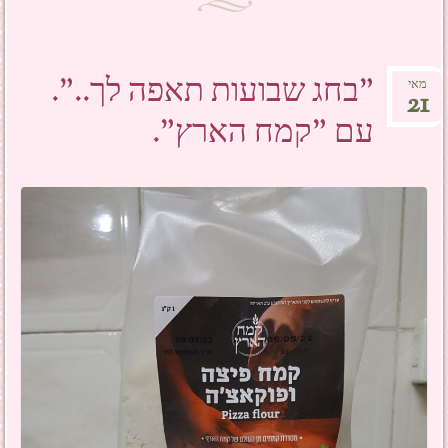
"בחג שבועות תאפה לך..".
מאי
21
עם "קמח הארץ".