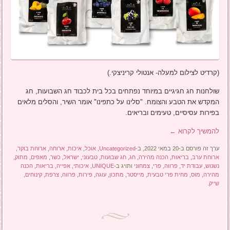
(קרדיט לצילום למעלה- אנטולי קריניצקי.)
שולחנות חג חגיגיים במיוחד נפתחים בכל בית לכבוד חג השבועות, חג
המקדש את הטבע והצומח. "סלינו על כתפינו" אומר השיר, והסלים מלאים
בפירות עסיסיים, טעימים ובריאים.
להמשיך לקרוא
←
ערך זה פורסם ב-20 במאי 2022, ב-
Uncategorized
,
אוכל
,
איכות
,
ארוחה
,
ארוחת בוקר
,
ארוחת ערב
,
בריאות
,
הכנה מהירה
,
חג
,
חג שבועות
,
טבעוני
,
ישראל
,
כשר
,
מאפים
,
מתוק
,
נשנוש
,
עבודת יד
,
פרווה
,
פרי
,
צמחוני
ותויג ב-
UNIQUE
,
איכותי
,
אפייה
,
בריאות
,
הכנה
מהירה
,
מוס
,
מחית פרי טבעית
,
מייסטר
,
מתכון
,
עוגה
,
פירות
,
פרווה
,
צרפת
,
קינוחים
,
שייק
.