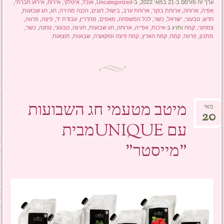
ערך זה פורסם ב-21 במאי 2022, ב-
Uncategorized
,
אוכל
,
איטלקי
,
אירוח
,
אירוע חברתי
,
אפיה
,
ארוחה
,
ארוחת בוקר
,
ארוחת ערב
,
בישול
,
דגנים
,
הכנה מהירה
,
חג
,
חג שבועות
,
חדש
,
טבעוני
,
ישראל
,
כשר
,
לכל המשפחה
,
מאפים
,
מהדרין
,
עבודת יד
,
פיצה
,
פרווה
,
צמחוני
,
קמח
ותויג ב-
איכות
,
אפייה
,
ארוחה
,
חג שבועות
,
חגיגה
,
טבעוני
,
טחנה
,
כשר
,
מתכון
,
פרווה
,
קמח
,
קמח הארץ
,
קמח פיצה ופוקאצ'ה
,
שבועות
,
תוצאות
.
מיטב מטעמי חג השבועות
מאי
20
עם UNIQUEמבית
"מייסטר"