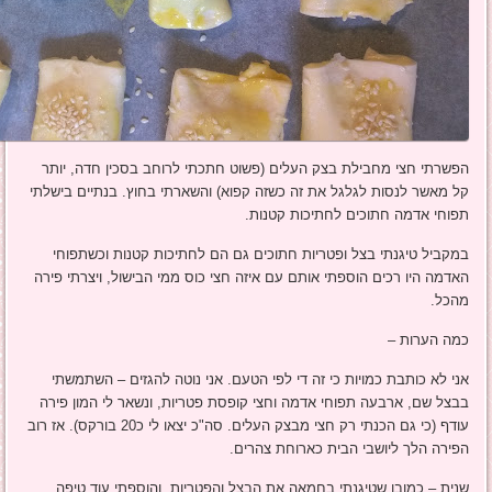
הפשרתי חצי מחבילת בצק העלים (פשוט חתכתי לרוחב בסכין חדה, יותר
קל מאשר לנסות לגלגל את זה כשזה קפוא) והשארתי בחוץ. בנתיים בישלתי
תפוחי אדמה חתוכים לחתיכות קטנות.
במקביל טיגנתי בצל ופטריות חתוכים גם הם לחתיכות קטנות וכשתפוחי
האדמה היו רכים הוספתי אותם עם איזה חצי כוס ממי הבישול, ויצרתי פירה
מהכל.
כמה הערות –
אני לא כותבת כמויות כי זה די לפי הטעם. אני נוטה להגזים – השתמשתי
בבצל שם, ארבעה תפוחי אדמה וחצי קופסת פטריות, ונשאר לי המון פירה
עודף (כי גם הכנתי רק חצי מבצק העלים. סה"כ יצאו לי כ20 בורקס). אז רוב
הפירה הלך ליושבי הבית כארוחת צהרים.
שנית – כמובן שטיגנתי בחמאה את הבצל והפטריות, והוספתי עוד טיפה