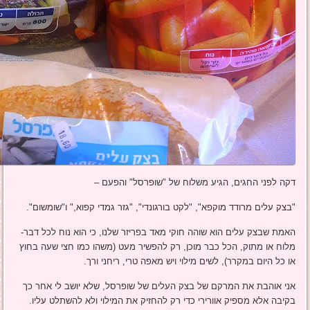
דקה לפני החגים, הגיע משלוח של "שופרסל" והפעם –
"בצק עלים מרודד מוקפא", "לקט בורגונדי", "גזר גמדי קפוא," ו"שומשום".
האמת שבצק עלים הוא שוהה חוקי מאד בפריזר שלנו, כי הוא נוח לכל דבר-
מלוח או מתוק, הכל כבר מוכן, רק להפשיר מעט (משהו כמו חצי שעה בחוץ
או כל היום במקרר), לשים מילוי ויש מאפה טרי, ריחני ורך.
אני אוהבת את המרקם של בצק העלים של שופרסל, שלא יושב לי אחר כך
בקיבה אלא מספיק אוורירי כדי רק להחזיק את המילוי ולא להשתלט עליו.