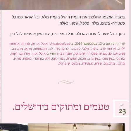
בשביל המצפון החלפתי את הקמח הרגיל בקמח מלא, וכל השאר כמו כל
פשטידה- ביצים, מלח, פלפל, שמן , כאלה.
בסך הכל יצאה לי ארוחה גדולה מכל המצרכים, עם המון אופציות לכל כיוון.
ערך זה פורסם ב-12 בספטמבר 2014, ב-
Uncategorized
,
אוכל
,
אירוח
,
ארוחה
,
ארוחות
ילדים
,
ארוחת ערב
,
בישול
,
חלבי
,
טעמים
,
ילדים
,
כשר
,
לכל המשפחה
,
מתוק
,
מתכונים
,
נשים-גברים
,
נשנוש
,
פשטידה
,
שופרסל
,
תוצרת בית
ותויג ב-
אוכל
,
אורז
,
אורז עם ירקות
,
בורקס
,
בצק מוכן
,
בצק עלים
,
הכנה
,
הפשרה
,
כשר
,
לקט
,
לקט בורגונדי
,
מאפה
,
מתוק
,
מתכון
,
מתכונים
,
פירה
,
פשטידה
,
צימעס
,
שופרסל
.
טעמים ומתוקים בירושלים.
יונ
23