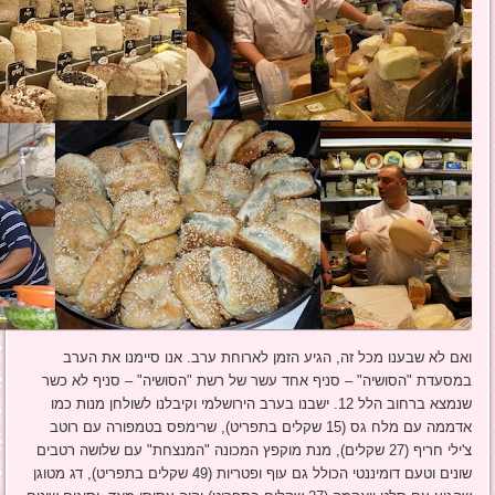
ואם לא שבענו מכל זה, הגיע הזמן לארוחת ערב. אנו סיימנו את הערב
במסעדת "הסושיה" – סניף אחד עשר של רשת "הסושיה" – סניף לא כשר
שנמצא ברחוב הלל 12. ישבנו בערב הירושלמי וקיבלנו לשולחן מנות כמו
אדממה עם מלח גס (15 שקלים בתפריט), שרימפס בטמפורה עם רוטב
צ'ילי חריף (27 שקלים), מנת מוקפץ המכונה "המנצחת" עם שלושה רטבים
שונים וטעם דומיננטי הכולל גם עוף ופטריות (49 שקלים בתפריט), דג מטוגן