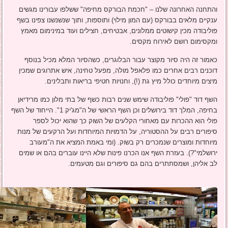
והתחנה האחרונה שלנו – "חכמת הבורקס מחיפה" ששלפו עבורינו מגשים
ענקיים מלאים בבורקס (עם המון מילוי) ותוספות, ותוך שנשנשנו צפינו בשף
פוליבודה מכין קישוטים ממלונים, אבטיחים, חצילים ועוד במינימום מאמץ
ומקסימום רושם לאירוח מקסים.
כאמור זה היה סיור מקוצר עבור הבלוגרים, כשהסיור המלא מכיל בנוסף
דוכנים רבים אחרים כמו פלאפל מולה, מפעל טחינה, איש אתרוגים שמכין
מיצים מיוחדים כולל מיץ גת (!), וחנויות חטיפי בריאות ותבלינים.
השף דוד "פולי" פוליבודה שימש שנים רבות כשף של בתי מלון כמו מרידיאן
בחיפה, המלך דוד בירושלים וכן השף הראשי של ה"מג'יק 1". הייחוד של השף
פולי הוא ההכרות עם מאחורי הקלעים של השוק כך שהוא יכול לספר
סיפורים רבים על ההסטוריה, על הדמויות המיוחדות ועל הרקעים של מנות
מיוחדות ומוצרים שנמכרים רק בשוק. (ומי באמת המציא את ה"מעורב
ירושלמי"?). בעזרת השף אנו הכרנו פינות שלא היינו עוברים בהם או שמים
לב אליהן, ושמסתתרים בהם גם סיפורים וגם מטעמים.