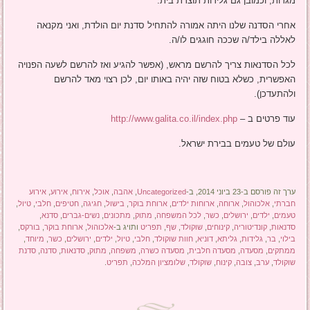
מגרות, וכמובן גם גלידות תוצרת בית.
אחרי הסדנה שלנו היתה אמורה להתחיל סדנת יום הולדת, ואני מקנאה
לאללה בילד/ה שככה חוגגים לו/ה.
לכל הסדנאות צריך להרשם מראש, (אפשר להגיע ואז להרשם לשעה הפנויה
האפשרית, כשלא בטוח שזה יהיה באותו יום, לכן רצוי מאד להרשם
ולהתעדכן).
עוד פרטים ב –
http://www.galita.co.il/index.php
עולם של טעמים בבירת ישראל.
ערך זה פורסם ב-23 ביוני 2014, ב-
Uncategorized
,
אהבה
,
אוכל
,
אירוח
,
אירוע
,
אירוע
חברתי
,
אלכוהול
,
ארוחה
,
ארוחות ילדים
,
ארוחת בוקר
,
בישול
,
חגיגה
,
חטיפים
,
חלבי
,
טיול
,
טעמים
,
ילדים
,
ירושלים
,
כשר
,
לכל המשפחה
,
מתוק
,
מתכונים
,
נשים-גברים
,
סדנא
,
סדנאות
,
קונדיטוריה
,
קינוחים
,
שוקולד
,
שף
,
תפריט
ותויג ב-
אלכוהול
,
ארוחת בוקר
,
בורקס
,
בילוי
,
בר
,
גלידות
,
גליתא
,
דוניא
,
חוות שוקולד
,
חלבי
,
טיול
,
ילדים
,
ירושלים
,
כשר
,
מיוחד
,
ממתקים
,
מסעדה
,
מסעדה חלבית
,
מסעדה כשרה
,
משפחה
,
מתוק
,
סדנאות
,
סדנה
,
סדנת
שוקולד
,
ערב
,
צובה
,
קינוח
,
שוקולד
,
שלומציון המלכה
,
תפריט
.