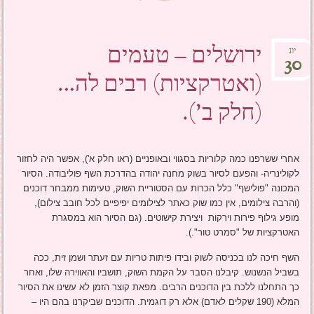
ירושלים – טעמים
יונ
30
(ואטרקציות) רבים לה…
(חלק ב').
אחרי ששרפנו כמה קלוריות בסגווי ובאופניים (ראו חלק א'), אפשר היה לחזור
לקולינריה- והפעם לסיור בשוק מחנה יהודה בהדרכת השף פוליבודה. הסיור
המכונה "פולישף" כלל הכרות עם הסטוריית השוק, טעימות ממבחר דוכנים
(והרבה צילומים, אין כמו שוק כאתר לצילומים יפיפיים לכל חובב צילום),
מופע גילוף פירות וירקות ויצירת קישוטים. (גם הסיור הוא במסגרת
האטרקציות של "סמרט טור".).
השף חיכה לנו בכניסה לשוק ובידו פיתות טריות עם זעתר ושמן זית, ככה
בשביל הנשנוש. קיבלנו הסבר על הקמת השוק, תושביו והאווירה שלו, ואחר
כך התחלנו ללכת בין הדוכנים הרבים. מפאת קוצר הזמן לא עשינו את הסיור
המלא (190 שקלים לאדם) אלא רק דוגמית. הדוכנים שביקרנו בהם היו –