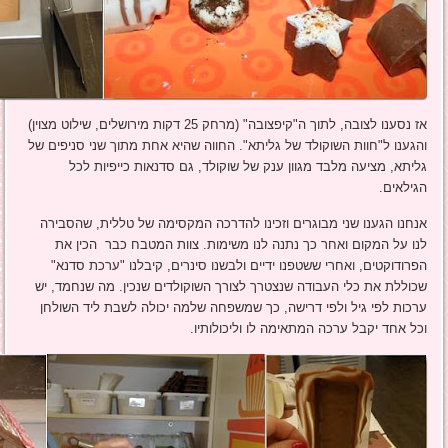
אז נסענו לצובה, לתוך ה"קיפצובה" (מרחק 25 דקות מירושלים, שילוט מצוין)
והגענו ל"חוות השוקולד של גליתא". החווה שהיא אחת מתוך שני סניפים של
גליתא, מציעה מלבד מגוון ענק של שוקולד, גם סדנאות כייפיות לכל
הגילאים.
אנחנו הגענו שני מבוגרים וזכינו להדרכה המקסימה של טללית, שהסבירה
לנו על המקום ואחר כך נתנה לנו משימות. צוות המטבח כבר הכין את
הפרודוקטים, ואחרי ששטפנו ידיים ולבשנו סינרים, קיבלנו "ערכת סדנא"
שכוללת את כלי העבודה שנצטרך לצורך השוקולדים שנכין. מה שנחמד, יש
ערכות לפי גיל ולפי דרישה, כך שמשפחה שלמה יכולה לשבת ליד השולחן
וכל אחד יקבל ערכה המתאימה לו וליכולותיו.