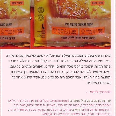
בילדות שלי בשנות השמונים המילה "בורקס" אף פעם לא באה כמילה אחת.
היא תמיד היתה המילה השניה בצמד "סמי בורקס". סמי המיתולוגי במרכז
פתח תקווה, שמכר בורקס מכל הסוגים, גדולים, תפוחים ומלאים כל טוב,
כאלה שתמיד לא יכלנו להתאפק ונגסנו בהם בעודם לוהטים, כך שאיבדנו
תחושה בחיך העליון, אבל הטעם היה כל כך טעים, אפילו שהיינו אחר כך
מכוסים בפירורים.
להמשיך לקרוא
←
ערך זה פורסם ב-22 ביולי 2016, ב-
Uncategorized
,
אוכל
,
אירוח
,
ארוחה
,
ארוחות ילדים
,
ארוחת בוקר
,
ארוחת ערב
,
הכנה מהירה
,
חלבי
,
טעמים
,
ים תיכוני
,
ירקות
,
כשר
,
לכל
המשפחה
,
פרווה
,
צמחוני
ותויג ב-
בורקס
,
בורקס גבינה
,
בורקס יפו
,
בורקס תפוחי אדמה
,
הכנה מהירה
,
חלבי
,
כשר
,
מעדנות
,
נוסטלגיה
,
פרווה
,
קפוא
.