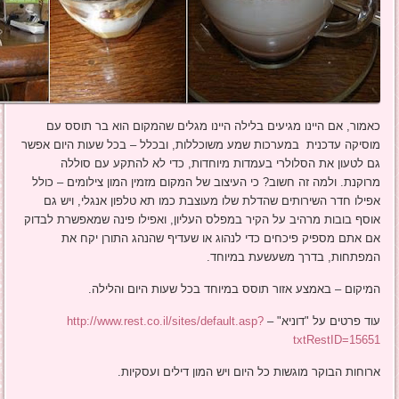
כאמור, אם היינו מגיעים בלילה היינו מגלים שהמקום הוא בר תוסס עם
מוסיקה עדכנית במערכות שמע משוכללות, ובכלל – בכל שעות היום אפשר
גם לטעון את הסלולרי בעמדות מיוחדות, כדי לא להתקע עם סוללה
מרוקנת. ולמה זה חשוב? כי העיצוב של המקום מזמין המון צילומים – כולל
אפילו חדר השירותים שהדלת שלו מעוצבת כמו תא טלפון אנגלי, ויש גם
אוסף בובות מרהיב על הקיר במפלס העליון, ואפילו פינה שמאפשרת לבדוק
אם אתם מספיק פיכחים כדי לנהוג או שעדיף שהנהג התורן יקח את
המפתחות, בדרך משעשעת במיוחד.
המיקום – באמצע אזור תוסס במיוחד בכל שעות היום והלילה.
עוד פרטים על "דוניא" –
http://www.rest.co.il/sites/default.asp?
txtRestID=15651
ארוחות הבוקר מוגשות כל היום ויש המון דילים ועסקיות.