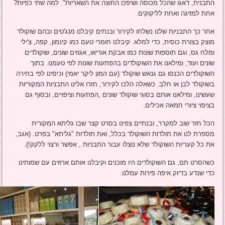
התבנית, דאגו שהכל מכוסה ושיפכו החוצה את השאריות". למה שתי כפיות?
אחת למזיגה ואחת לליקוקים.
אחר כך התבניות שלנו נשלחו לקירור ובנתים קיבלנו מנג'טים ובהם שוקולד
מוצק בצורת כוסית, כדי למלא. קיבלנו חומרי טעם כמו קינמון, קפה, צ'ילי
ומלח גס, וגם תוספות שונות כמו אבקת אוריאו, אגוזים שונים, שוקולדים
שונים ועוד, ומילאנו את השוקולדים בהפתעות שונות לפי טעמנו. בתוך
השוקולדים הכנסו גם גנאש שוקולד (עם המון ליקר יאמי) וכיסינו לפי בחירה
בשוקולד לבן או חלב. כשאלה הלכו לקירור, חזרו אלינו התבניות המקוריות
שעשינו, ומילאנו אותם בסוגי שוקולד שונים ,הפתעות וציפויים, ובסוף גם
בציפוי ציורי חמאה אכילים.
הכל חזר שוב למקרר, ובנתיים צפינו בסרט קצר שבו גליתא המקורית
מספרת לנו את תולדות השוקולד בכלל, ואת תולדות "גליתא" בפרט. (אגב,
את כל קעריות השוקולד שלא נוצלו עבור התבניות , אפשר ורצוי ללקק!).
כשהסרט תם, גם השוקולדים היו מוכנים וקיבלנו אותם ארוזים עם שמותינו
כדי שנדע בדיוק איפה פירות עמלנו.