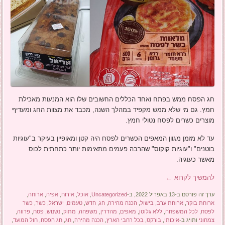
חג הפסח ממש בפתח ואחד הכללים החשובים שלו הוא המנעות מאכילת
חמץ. גם מי שלא ממש מקפיד במהלך השנה, מכבד את מצוות החג ומעדיף
מוצרים כשרים לפסח נטולי חמץ.
עד לא מזמן מגוון המאפים הכשרים לפסח היה קטן ומאופיין בעיקר ב"עוגיות
בוטנים" ו"עוגיות קוקוס" שהרבה פעמים מתאימות יותר כתחתית לכוס
מאשר כעוגיה.
להמשיך לקרוא
←
ערך זה פורסם ב-13 באפריל 2022, ב-
Uncategorized
,
אוכל
,
אירוח
,
אפיה
,
ארוחה
,
ארוחת בוקר
,
ארוחת ערב
,
בישול
,
הכנה מהירה
,
חג
,
חדש
,
טעמים
,
ישראל
,
כשר
,
כשר
לפסח
,
לכל המשפחה
,
ללא גלוטן
,
מאפים
,
מהדרין
,
משפחה
,
מתוק
,
נשנוש
,
פסח
,
פרווה
,
צמחוני
ותויג ב-
איכותי
,
בורקס
,
בכל רחבי הארץ
,
הכנה מהירה
,
חג
,
חג הפסח
,
חול המועד
,