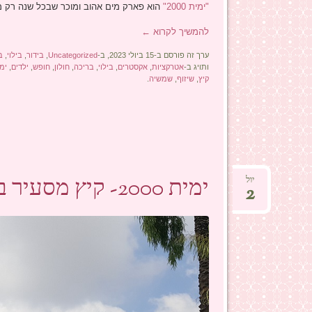
"ימית 2000"
הוא פארק מים אהוב ומוכר שבכל שנה רק מו
להמשיך לקרוא
←
ערך זה פורסם ב-15 ביולי 2023, ב-
Uncategorized
,
בידור
,
בילוי
,
ב
ותויג ב-
אטרקציות
,
אקסטרים
,
בילוי
,
בריכה
,
חולון
,
חופש
,
ילדים
,
ימית
קיץ
,
שיזוף
,
שמשיה
.
ימית 2000- קיץ מסעיר בספארק המים הגדול בישראל!
יול
2