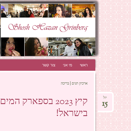
N GRINBERG
THE BEST BLOG EVER!
ראשי
לדלג לתוכן
מי אני
צור קשר
ארכיון תגים | בריכה
יול
15
בישראל!