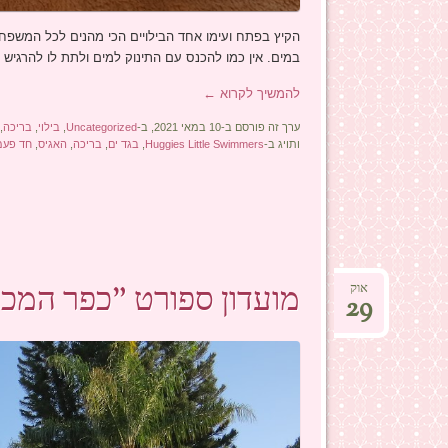
הקיץ בפתח ועימו אחד הבילויים הכי מהנים לכל המשפח
במים. אין כמו להכנס עם התינוק למים ולתת לו להרגיש 
להמשיך לקרוא
←
ערך זה פורסם ב-10 במאי 2021, ב-
Uncategorized
,
בילוי
,
בריכה
,
ותויג ב-
Huggies Little Swimmers
,
בגד ים
,
בריכה
,
האגיס
,
חד פעמ
מועדון ספורט "כפר המכבי
אוק
29