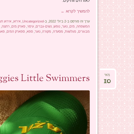
לאזרחים וותיקים.
להמשיך לקרוא
←
ערך זה פורסם ב-2 ביולי 2022, ב-
Uncategorized
,
אירוע
,
אירוע חב
המשפחה
,
מים
,
נוער
,
נופש
,
נשים-גברים
,
עיסוי
,
פארק מים
,
רחצה
,
ש
מבוגרים
,
מגלשות
,
מסעדה
,
מקורה
,
נוער
,
ספא
,
ספארק המים
,
פאר
Huggies Little Swimmers – חוויה במים ב
מאי
10