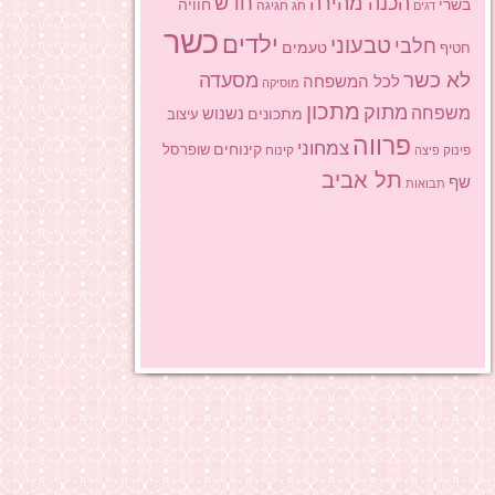
הכנה מהירה
חדש
בשרי
חוויה
חג
חגיגה
דגים
כשר
ילדים
טבעוני
חלבי
טעמים
חטיף
לא כשר
מסעדה
לכל המשפחה
מוסיקה
מתכון
מתוק
משפחה
מתכונים
נשנוש
עיצוב
פרווה
צמחוני
קינוחים
שופרסל
פינוק
פיצה
קינוח
תל אביב
שף
תבואות