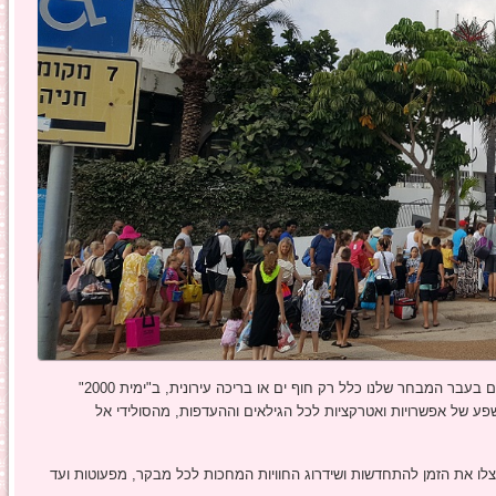
הקיץ כאן בשיא הלהט ואין כמו בילוי במים לקירור וכיף. אם בעבר המבחר שלנו כלל רק חוף ים או בריכה עירונית, ב"ימית 2000"
 שפע של אפשרויות ואטרקציות לכל הגילאים וההעדפות, מהסולידי אל
ו מהלימון לימונדה וניצלו את הזמן להתחדשות ושידרוג החוויות המחכות לכל מבקר, מפעוטות ועד