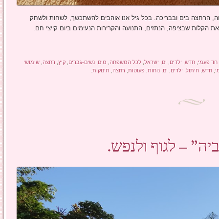
ה, הרחצה בים ובבריכה. בכל גיל אנו אוהבים להשתכשך, לשחות ולשחק
את הקלות שבציפה, הנתזים, התנועה והקרירות הנעימים ביום קייצי חם.
חד פעמי
,
חדש
,
ילדים
,
ים
,
ישראל
,
לכל המשפחה
,
מים
,
נשים-גברים
,
קיץ
,
רחצה
,
שימושי
י
,
חדש
,
חיתול
,
ילדים
,
ים
,
נוחות
,
פעוטות
,
רחצה
,
תינוקות
.
ה" – לגוף ולנפש.