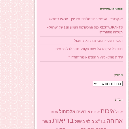
פוסטים אחרונים
"איקבנה" – העושר המינימליסטי של יפן – עכשיו בישראל.
RESTAURANTS כנס המסעדנות והמזון ה11 של ישראל –
הצלחה מסחררת!
תאטרון עוטף הנגב- מותח את הגבול.
פסטיבל היין ה4 של פתח תקווה- חוויה לכל החושים.
עידית מורנו- כשעור הפנים אומר "תודה!!"
ארכיון
ארכיון
תגיות
איכות
אלכוהול
אירועים
אוכל
אסם
אירוח
בריאות
ארוחה
בד"צ
בשר
בילוי
בישול