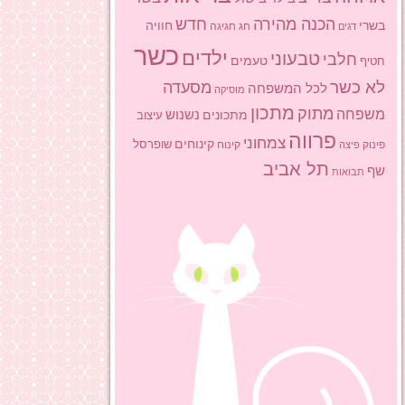
הכנה מהירה
חדש
בשרי
חוויה
חג
חגיגה
דגים
כשר
ילדים
טבעוני
חלבי
טעמים
חטיף
לא כשר
מסעדה
לכל המשפחה
מוסיקה
מתכון
מתוק
משפחה
מתכונים
נשנוש
עיצוב
פרווה
צמחוני
קינוחים
שופרסל
פינוק
פיצה
קינוח
תל אביב
שף
תבואות