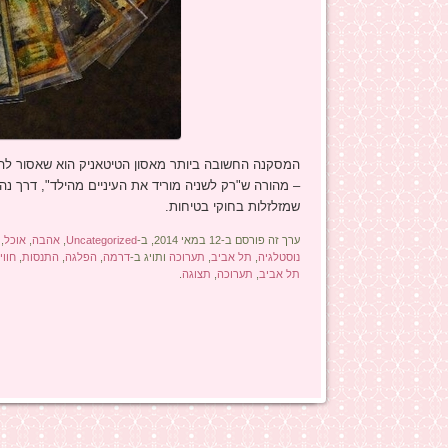
המסקנה החשובה ביותר מאסון הטיטאניק הוא שאסור להיו
– מהורה ש"רק לשניה מוריד את העיניים מהילד", דרך נהג
שמזלזלות בחוקי בטיחות.
ערך זה פורסם ב-12 במאי 2014, ב-
Uncategorized
,
אהבה
,
אוכל
,
נוסטלגיה
,
תל אביב
,
תערוכה
ותויג ב-
דרמה
,
הפלגה
,
התנסות
,
חווי
תל אביב
,
תערוכה
,
תצוגה
.
ניווט בפוסטים