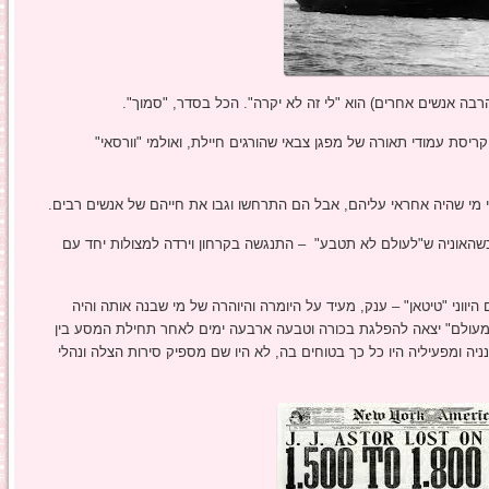
ה אנשים אחרים) הוא "לי זה לא יקרה". הכל בסדר, "סמוך".
יסת עמודי תאורה של מפגן צבאי שהורגים חיילת, ואולמי "וורסאי"
 מי שהיה אחראי עליהם, אבל הם התרחשו וגבו את חייהם של אנשים רבים.
 המפורסמים ביותר אירע לפני 102 שנים, כשהאוניה ש"לעולם לא תטבע" – התנגשה בקרחון וירדה למצולות יחד עם
ווני "טיטאן" – ענק, מעיד על היומרה והיוהרה של מי שבנה אותה והיה
ע מעולם" יצאה להפלגת בכורה וטבעה ארבעה ימים לאחר תחילת המסע בין
ת, ב15 לאפריל 1912 ובגלל שמתכנניה ומפעיליה היו כל כך בטוחים בה, לא היו שם מספיק סירות הצלה ונהלי