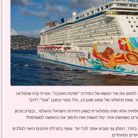
ה לזמזם את שיר הנושא של הסידרה "ספינת האהבה"- אוניית קרוז שהפליגה
וות מיתולוגי של קפטן סטובינג, ג'ולי מקויי וכמובן "גופר" ו"דוק".
ידרת טלוויזיה אלא חוויה פופולארית בשוק התיירות הישראלי והעולמי , ובצדק מכיוון
דורים כשמישהו אחר יכול לעשות זאת ולהפוך את החופשה למושלמת?
 בחדר, המלון צף ומביא אותך לכל יעד, עטוף בחבילת פינוקים היאה למלכים
יעדים המיוחדים.