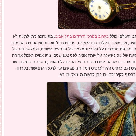
בי העולם, כולל
בקרוב במרכז הירידים בתל אביב
. בתערוכה ניתן לראות לא
ים, איך עוצבו האולמות המפוארים, מה היתה ה"תוכנית האומנותית" שנועדה
ם ומה הם מספרים על האופי והמעמד של הנוסעים השונים, ולמעשה סוג של
מסע בתוך האוניה עצמה, כשאפשר לחוות את חוויית הנסיעה של נוסע שעלה על אותה אוניה לפני 102 שנים, ניתן אפילו לאכול ארוחה
ים מודרכים שבהם ישנם הסברים על החיים על האוניה, השברים שנמשו, ועוד.
יט (עם כרטיס זהה לכרטיס המקורי), מגיעים עד לרגע ההתנגשות בקרחון,
סוף לקיר זכרון בו ניתן לראות מי ניצל ומי לא.