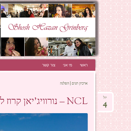
N GRINBERG
THE BEST BLOG EVER!
ראשי
לדלג לתוכן
מי אני
צור קשר
ארכיון תגים | הפלגה
NCL – נורוויג'יאן קרוז ליין- מרימים עוגן!!
יול
4