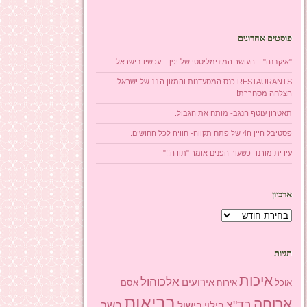
פוסטים אחרונים
"איקבנה" – העושר המינימליסטי של יפן – עכשיו בישראל.
RESTAURANTS כנס המסעדנות והמזון ה11 של ישראל –
הצלחה מסחררת!
תאטרון עוטף הנגב- מותח את הגבול.
פסטיבל היין ה4 של פתח תקווה- חוויה לכל החושים.
עידית מורנו- כשעור הפנים אומר "תודה!!"
ארכיון
ארכיון
תגיות
איכות
אלכוהול
אירועים
אוכל
אסם
אירוח
בריאות
ארוחה
בד"צ
בשר
בילוי
בישול