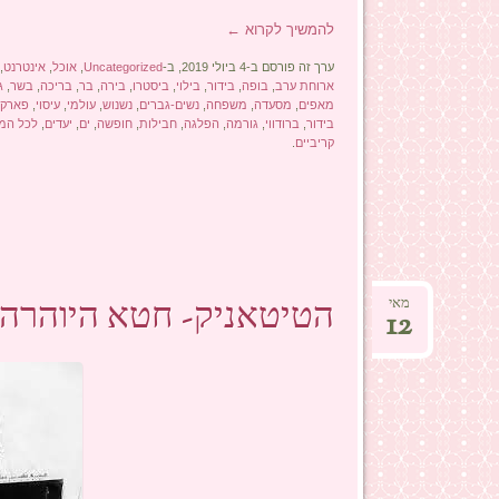
להמשיך לקרוא
←
ערך זה פורסם ב-4 ביולי 2019, ב-
Uncategorized
,
אוכל
,
אינטרנט
,
ארוחת ערב
,
בופה
,
בידור
,
בילוי
,
ביסטרו
,
בירה
,
בר
,
בריכה
,
בשר
,
ג
מאפים
,
מסעדה
,
משפחה
,
נשים-גברים
,
נשנוש
,
עולמי
,
עיסוי
,
פארק 
בידור
,
ברודווי
,
גורמה
,
הפלגה
,
חבילות
,
חופשה
,
ים
,
יעדים
,
לכל המ
קריביים
.
הטיטאניק- חטא היוהרה.
מאי
12