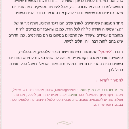
גדול ואם בשינויים קטנים לרענון האווירה. רבים נרתעים מלעשות שינויים
מחשש למחיר גבוה או עבודה רבה, אבל לעיתים מספיקים כמה אביזרים
שהם גם יפים וגם שימושיים כדי לרענן את המראה בחדרי הבית השונים.
אחד הסגנונות שמחזיקים לאורך שנים הם דגמי הראטן, אותה אריגה של
"קש" שמשווה אווירה קלילה לכל חדר. כמובן שהאביזרים צריכים להיות
מחומרים עמידים שישרדו את התנאים במקום בו הם ממוקמים, כמו חדרים
שיש בהם לחות רבה, ויהיו קלים לניקוי.
חברת
"ליפסקי"
המתמחה בפיתוח וייצור מוצרי פלסטיק, אינסטלציה,
סניטציה ומוצרי אמבט דקורטיביים מביאה לנו שפע הצעות לחידוש החדרים
השונים בבית במחירים נוחים, במהירות ובגאווה ישראלית שכל הכל תוצרת
כחול לבן.
להמשיך לקרוא
←
ערך זה פורסם ב-26 במרץ 2019, ב-
Uncategorized
,
אחסון
,
אמבט
,
בית
,
חג
,
ישראל
,
מטבח
,
ניקוי
,
נקיון
,
פונקציונלי
,
פסח
ותויג ב-
אביב
,
אביזרים
,
חידוש
,
ליפסקי
,
מברשת
אסלה
,
מוצרים לאמבטיה
,
מטבח
,
נקיון
,
סבוניה
,
סט
,
סלסלה
,
עיצוב
,
פח
,
פלסטיק
,
פסח
,
צבעים
,
ראטן
,
שירותים
.