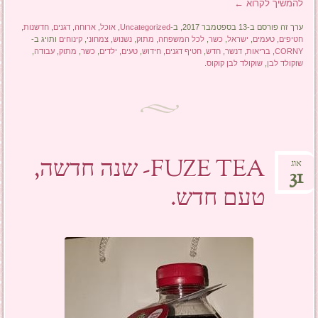
להמשיך לקרוא
←
ערך זה פורסם ב-13 בספטמבר 2017, ב-
Uncategorized
,
אוכל
,
ארוחה
,
דגנים
,
חדשנות
,
חטיפים
,
טעמים
,
ישראל
,
כשר
,
לכל המשפחה
,
מתוק
,
נשנוש
,
צמחוני
,
קינוחים
ותויג ב-
CORNY
,
בריאות
,
דנשר
,
חדש
,
חטיף דגנים
,
חידוש
,
טעים
,
ילדים
,
כשר
,
מתוק
,
עבודה
,
שוקולד לבן
,
שוקולד לבן קוקוס
.
FUZE TEA- שנה חדשה,
אוג
31
טעם חדש.