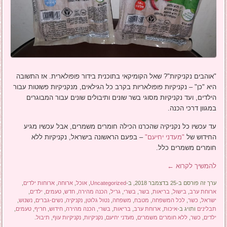
"אוהבים נקניקיות"? שאל הקומיקאי בתוכנית בידור פופולארית. אז התשובה
היא "כן" – נקניקיות פופולאריות בקרב כל הגילאים, מנקניקיות פשוטות עבור
הילדים, ועד נקניקיות מסוגי בשר שונים ותיבולים שונים עבור המבוגרים
במגוון דרכי הכנה.
עד עכשיו כל נקניקיה שהכרנו הכילה חומרים משמרים, אבל עכשיו מגיע
החידוש של
"מעדני יחיעם"
– בפעם הראשונה בישראל, נקניקיות ללא
חומרים משמרים כלל.
להמשיך לקרוא
←
ערך זה פורסם ב-25 בדצמבר 2018, ב-
Uncategorized
,
אוכל
,
ארוחה
,
ארוחות ילדים
,
ארוחת ערב
,
בישול
,
בריאות
,
בשר
,
בשרי
,
גריל
,
הכנה מהירה
,
חדש
,
טעמים
,
ילדים
,
ישראל
,
כשר
,
לכל המשפחה
,
מטבח
,
משפחה
,
נטול גלוטן
,
נקניקיה
,
נשים-גברים
,
נשנוש
,
תבלינים
ותויג ב-
איכות
,
ארוחת ערב
,
בריאות
,
בשרי
,
הכנה מהירה
,
חידוש
,
חריף
,
טעמים
,
ילדים
,
כשר
,
ללא חומרים משמרים
,
מעדני יחיעם
,
נקניקיות
,
נקניקיות עוף
,
תיבול
.