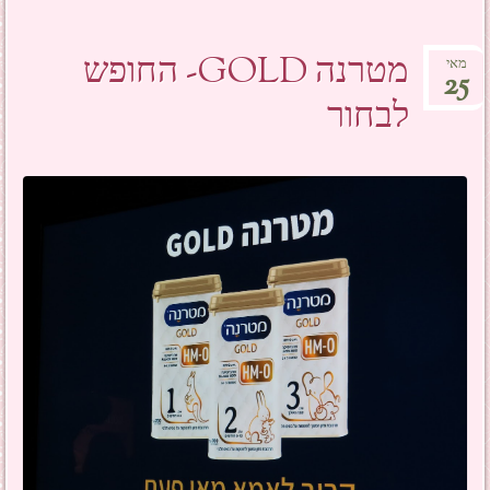
מטרנה GOLD- החופש
מאי
25
לבחור