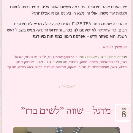
יצר האדם אוהב חידושים. עם כמה שמשהו אהוב עלינו, תמיד נרצה לטעום
ולנסות עוד משהו, אולי זה ימצא חן בעינינו גם או אפילו יותר?
זו הסיבה שמותג התה FUZE TEA מבית קוקה קולה מביא לנו חידושים
רבים, כדי שחלילה לא ישעמם לנו בפה.. והחידוש הדנדש- ממש בשביל ראש
השנה, הוא משקה חדש –
אפרסק רימון במתיקות מעודנת
.
להמשיך לקרוא
←
ערך זה פורסם ב-31 באוגוסט 2017, ב-
Uncategorized
,
חג
,
ילדים
,
ים תיכוני
,
ישראל
,
כשר
,
לכל המשפחה
,
משקה
,
מתוק
,
צמחוני
,
תה
ותויג ב-
FUZE TEA
,
אפרסק רימון
,
חידוש
,
כשר
,
מופחת קלוריות
,
מרווה
,
משקה
,
מתיקות מעודנת
,
פרווה
,
ראש השנה
,
תה קר
.
מדגל – שווה "לשים ברז"
אוג
8