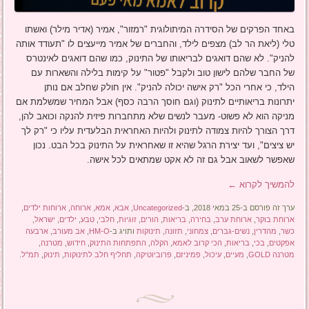
באחד הפרקים של הסידרה המיתולוגית "רמזור", אמיר (אדיר מילר) ואשתו
טלי (ליאת הר לב) מצפים לילד, והחברים של אמיר מייעצים לו "תעודד אותה
להניק". לא שהם דואגים לבריאותו של התינוק, כמו שהם דואגים לאינטרס
של החבר שלהם לישון טוב ולקבל "פטור" על קימות בלילה והשארות עם
הילד, כי אחרי הכל "רק אישה יכולה להניק". אין חולק שחלב אם נותן
יתרונות בריאותיים לתינוק (וגם חוסך הרבה כסף) אבל המחיר שמשלמת אם
מניקה הוא לא פשוט- מעבר לנשים שלא מתחברות פיזית להנקה וכואב להן,
דרך הצורך להיות צמודה לתינוק ולהיות האחראית הבלעדית עליו כי "רק לך
יש ציצים", ועד יצירת הרגל שהיא זו שאחראית על התינוק בכל הבט. נכון
שאפשר לשאוב אבל גם זה לא אקט שמתאים לכל אישה.
להמשיך לקרוא
←
ערך זה פורסם ב-25 במאי 2018, ב-
Uncategorized
,
אבא
,
אמא
,
ארוחה
,
ארוחות ילדים
,
ארוחת בוקר
,
ארוחת ערב
,
בחירה
,
בריאות
,
הורים
,
זוגיות
,
חלבי
,
טבע
,
ילדים
,
ישראל
,
כשר
,
מהדרין
,
נשים-גברים
,
צמחוני
,
תזונה
,
תינוקות
ותויג ב-
HM-O
,
אב מעורב
,
ארבעה
אפקטים
,
בכי
,
בריאות
,
הכי קרוב לאמא
,
הקלה
,
התפתחות התינוק
,
חידוש
,
מטרנה
,
מטרנה GOLD
,
מעיים
,
עיכול
,
פמיניזם
,
פרוביוטיקה
,
תחליף חלב לתינוקות
,
תינוק
,
תמ"ל
.