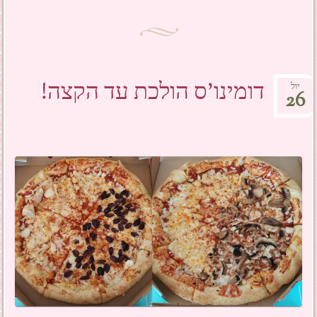
דומינו'ס הולכת עד הקצה!
יול
26