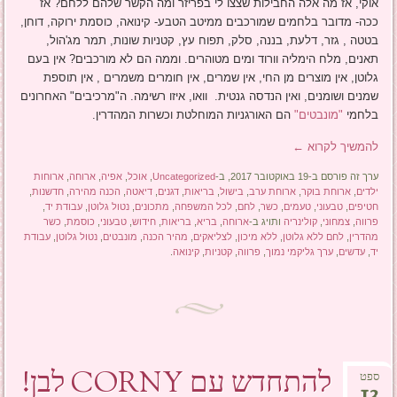
אוקי, אז מה אלה החבילות שצצו לי בפריזר ומה הקשר שלהם ללחם? אז
ככה- מדובר בלחמים שמורכבים ממיטב הטבע- קינואה, כוסמת ירוקה, דוחן,
בטטה , גזר, דלעת, בננה, סלק, תפוח עץ, קטניות שונות, תמר מג'הול,
תאנים, מלח הימליה וורוד ומים מטוהרים. וממה הם לא מורכבים? אין בעם
גלוטן, אין מוצרים מן החי, אין שמרים, אין חומרים משמרים , אין תוספת
שמנים ושומנים, ואין הנדסה גנטית. וואו, איזו רשימה. ה"מרכיבים" האחרונים
בלחמי
"מונבטים"
הם האורגניות המוחלטת וכשרות המהדרין.
להמשיך לקרוא
←
ערך זה פורסם ב-19 באוקטובר 2017, ב-
Uncategorized
,
אוכל
,
אפיה
,
ארוחה
,
ארוחות
ילדים
,
ארוחת בוקר
,
ארוחת ערב
,
בישול
,
בריאות
,
דגנים
,
דיאטה
,
הכנה מהירה
,
חדשנות
,
חטיפים
,
טבעוני
,
טעמים
,
כשר
,
לחם
,
לכל המשפחה
,
מתכונים
,
נטול גלוטן
,
עבודת יד
,
פרווה
,
צמחוני
,
קולינריה
ותויג ב-
ארוחה
,
בריא
,
בריאות
,
חידוש
,
טבעוני
,
כוסמת
,
כשר
מהדרין
,
לחם ללא גלוטן
,
ללא מיכון
,
לצליאקים
,
מהיר הכנה
,
מונבטים
,
נטול גלוטן
,
עבודת
יד
,
עדשים
,
ערך גליקמי נמוך
,
פרווה
,
קטניות
,
קינואה
.
להתחדש עם CORNY לבן!
ספט
13