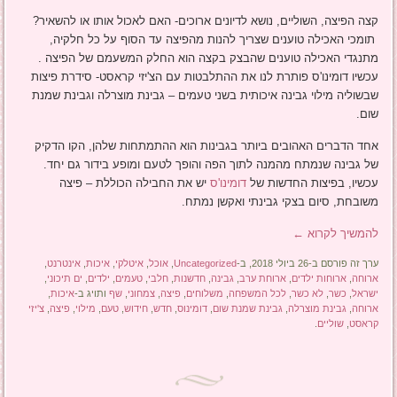
קצה הפיצה, השוליים, נושא לדיונים ארוכים- האם לאכול אותו או להשאיר?
תומכי האכילה טוענים שצריך להנות מהפיצה עד הסוף על כל חלקיה,
מתנגדי האכילה טוענים שהבצק בקצה הוא החלק המשעמם של הפיצה .
עכשיו דומינו'ס פותרת לנו את ההתלבטות עם הצ'יזי קראסט- סידרת פיצות
שבשוליה מילוי גבינה איכותית בשני טעמים – גבינת מוצרלה וגבינת שמנת
שום.
אחד הדברים האהובים ביותר בגבינות הוא ההתמתחות שלהן, הקו הדקיק
של גבינה שנמתח מהמנה לתוך הפה והופך לטעם ומופע בידור גם יחד.
עכשיו, בפיצות החדשות של
דומינו'ס
יש את החבילה הכוללת – פיצה
משובחת, סיום בצקי גבינתי ואקשן נמתח.
להמשיך לקרוא
←
ערך זה פורסם ב-26 ביולי 2018, ב-
Uncategorized
,
אוכל
,
איטלקי
,
איכות
,
אינטרנט
,
ארוחה
,
ארוחות ילדים
,
ארוחת ערב
,
גבינה
,
חדשנות
,
חלבי
,
טעמים
,
ילדים
,
ים תיכוני
,
ישראל
,
כשר
,
לא כשר
,
לכל המשפחה
,
משלוחים
,
פיצה
,
צמחוני
,
שף
ותויג ב-
איכות
,
ארוחה
,
גבינת מוצרלה
,
גבינת שמנת שום
,
דומינוס
,
חדש
,
חידוש
,
טעם
,
מילוי
,
פיצה
,
צ'יזי
קראסט
,
שוליים
.