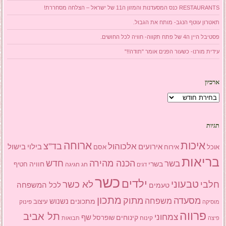
RESTAURANTS כנס המסעדנות והמזון ה11 של ישראל – הצלחה מסחררת!
תאטרון עוטף הנגב- מותח את הגבול.
פסטיבל היין ה4 של פתח תקווה- חוויה לכל החושים.
עידית מורנו- כשעור הפנים אומר "תודה!!"
ארכיון
ארכיון
תגיות
איכות
ארוחה
בד"צ
אלכוהול
אירועים
בילוי
בישול
אוכל
אסם
אירוח
בריאות
הכנה מהירה
בשר
חדש
בשרי
חוויה
חג
חגיגה
חטיף
דגים
כשר
ילדים
טבעוני
לא כשר
חלבי
טעמים
לכל המשפחה
מתכון
מסעדה
מתוק
משפחה
מתכונים
נשנוש
עיצוב
פינוק
מוסיקה
פרווה
תל אביב
צמחוני
שף
קינוחים
שופרסל
פיצה
קינוח
תבואות