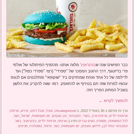
כבר חמישים שנה ש
בורגראנץ'
מלווה אותנו- מהסניף המיתולוגי של אולסי
פרי בדיזנגוף, דרך הרוטב הממכר של "ספרדי" (רצוי "ספרדי כפול") ועד
לדילמה של כל אחד ואחת שמחזיקים ביד "שוקופאי" ומתלבטים אם לנגוס
עכשיו למרות שזה חם בטירוף או להתאפק. רמז- שווה להקריב את הלשון
בשביל המתוק הפריך הזה.
להמשיך לקרוא
←
ערך זה פורסם ב-30 באפריל 2022, ב-
Uncategorized
,
אוכל
,
אוכל רחוב
,
אירוע
,
ארוחה
,
ארוחות ילדים
,
ארוחת ערב
,
בשרי
,
המבורגר
,
חג
,
טעמים
,
יום העצמאות
,
ישראל
,
כשר
,
לכל המשפחה
,
מסעדה
,
נשים-גברים
ותויג ב-
ארוחה
,
ארוחת ילדים
,
בורגראנץ'
,
בשר
,
המבורגר כחול לבן
,
חידוש
,
טעמים
,
יום העצמאות
,
כשר
,
מיוחד
,
נוסטלגיה
,
סניפים
.