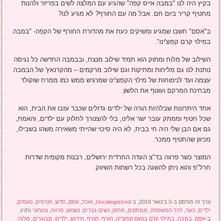
בקיץ היה לנו "במבה אייס קפה" שהגיע עם המלצה לשים בפריזר ולהנות
מחטיף קריר ביום חם. אבל מה עם החורף? לא מגיע לנו?
ב"אסם" חשבו שמגיע ומשיקים כעת את מהדורת החורף של הקפה- "במבה
במילוי קרם קפוצ'ינו".
השילוב של מלוח ומתוק הוא תמיד שילוב מנצח, ובבמבה החדשה כל נגיסה
נותנת לנו גם מליחות ומתיקות וגם שילוב מרקמים – מהקרנאץ' של הבמבה
עצמה ועד לנימוחות של מילוי הקפוצ'ינו שמרגיש ממש כמו ממרח שוקולד
מבחינת המרקם ועוטף את הלשון.
אחד היתרונות שבלהיות הורה של ילדים גדולים שכבר עזבו את הבית, הוא
שכל חטיף וממתק עובר ישר אלינו, בלי להצטרך לחלוק עם ילדים, והאמת,
גם אם הבן שלי היה חי בבית, לא היה סיכוי שהייתי משאירה משהו בשבילו,
מכיוון שהחטיף ממכר.
המוצר כשר פרווה בד"צ העדה החרדית ירושלים, רבנות מקומית שדרות
חרל"פ והוא ניתן להשגה בכל רשתות השיווק.
ערך זה פורסם ב-5 בינואר 2019, ב-
Uncategorized
,
אוכל
,
אסם
,
חדש
,
חטיפים
,
טעמים
,
ילדים
,
כשר
,
לכל המשפחה
,
ממתקים
,
מתוק
,
נשים-גברים
,
נשנוש
,
פרווה
,
צמחוני
ותויג
ב-
אסם
,
במבה
,
במילוי קרם בטעם קפוצ'ינו
,
חורף
,
חטיף
,
חידוש
,
ילדים
,
מבוגרים
,
מלוח
,