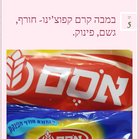
במבה קרם קפוצ'ינו- חורף,
ינו
5
גשם, פינוק.