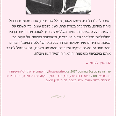
מעבר לזה "ברז" היה משהו פשוט , שכלל שתי ידיות, אחת מסומנת בכחול
ואחת באדום, בדרך כלל בצורת פרח, לשני כיוונים שונים, כדי לשלוט על
העוצמה ועל טמפרטורת המים. בגלל שהיה צריך לסובב את הידיות, הן היו
מתלכלכות מכל דבר שהיה לנו בידיים, וכשמדובר במיוחד על מקום כמו
מטבח, בו הידיים מאד עסוקות ובדרך כלל מאד מלוכלכות באוכל, הברזים
מהר מאד היו נעשים דביקים ומאבדים מהמראה שלהם, וגם להתחיל לסובב
אותם באצבעות משומנות זה לא היה תמיד רעיון מוצלח.
להמשיך לקרוא
←
ערך זה פורסם ב-8 באוגוסט 2017, ב-
Uncategorized
,
חדשנות
,
ישראל
,
לכל המשפחה
,
מטבח
,
שף
ותויג ב-
IFLOW
,
בישול
,
ברז
,
ברז חדשני
,
התקנה מהירה
,
חידוש
,
חסכוני
,
יונתן
רושפלד
,
מדגל
,
מטבח
,
מים
,
מצבים
,
נוחות
,
נקיון
,
עיצוב
.